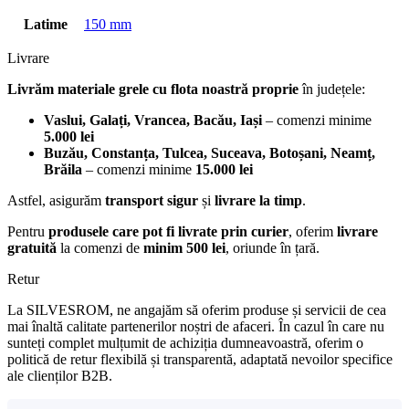
Latime
150 mm
Livrare
Livrăm materiale grele cu flota noastră proprie
în județele:
Vaslui, Galați, Vrancea, Bacău, Iași
– comenzi minime
5.000 lei
Buzău, Constanța, Tulcea, Suceava, Botoșani, Neamț,
Brăila
– comenzi minime
15.000 lei
Astfel, asigurăm
transport sigur
și
livrare la timp
.
Pentru
produsele care pot fi livrate prin curier
, oferim
livrare
gratuită
la comenzi de
minim 500 lei
, oriunde în țară.
Retur
La SILVESROM, ne angajăm să oferim produse și servicii de cea
mai înaltă calitate partenerilor noștri de afaceri. În cazul în care nu
sunteți complet mulțumit de achiziția dumneavoastră, oferim o
politică de retur flexibilă și transparentă, adaptată nevoilor specifice
ale clienților B2B.