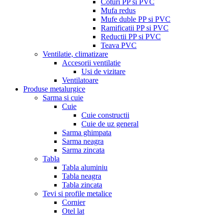
Coturi PP si PVC
Mufa redus
Mufe duble PP si PVC
Ramificatii PP si PVC
Reductii PP si PVC
Teava PVC
Ventilatie, climatizare
Accesorii ventilatie
Usi de vizitare
Ventilatoare
Produse metalurgice
Sarma si cuie
Cuie
Cuie constructii
Cuie de uz general
Sarma ghimpata
Sarma neagra
Sarma zincata
Tabla
Tabla aluminiu
Tabla neagra
Tabla zincata
Tevi si profile metalice
Cornier
Otel lat