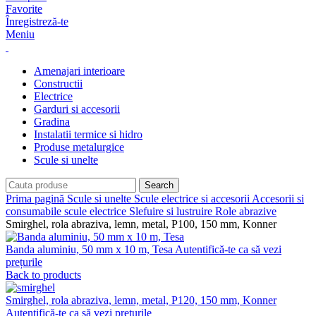
Favorite
Înregistreză-te
Meniu
Amenajari interioare
Constructii
Electrice
Garduri si accesorii
Gradina
Instalatii termice si hidro
Produse metalurgice
Scule si unelte
Search
Prima pagină
Scule si unelte
Scule electrice si accesorii
Accesorii si
consumabile scule electrice
Slefuire si lustruire
Role abrazive
Smirghel, rola abraziva, lemn, metal, P100, 150 mm, Konner
Banda aluminiu, 50 mm x 10 m, Tesa
Autentifică-te ca să vezi
prețurile
Back to products
Smirghel, rola abraziva, lemn, metal, P120, 150 mm, Konner
Autentifică-te ca să vezi prețurile