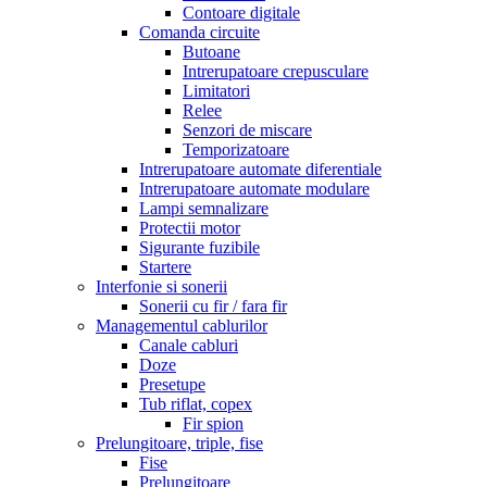
Contoare digitale
Comanda circuite
Butoane
Intrerupatoare crepusculare
Limitatori
Relee
Senzori de miscare
Temporizatoare
Intrerupatoare automate diferentiale
Intrerupatoare automate modulare
Lampi semnalizare
Protectii motor
Sigurante fuzibile
Startere
Interfonie si sonerii
Sonerii cu fir / fara fir
Managementul cablurilor
Canale cabluri
Doze
Presetupe
Tub riflat, copex
Fir spion
Prelungitoare, triple, fise
Fise
Prelungitoare