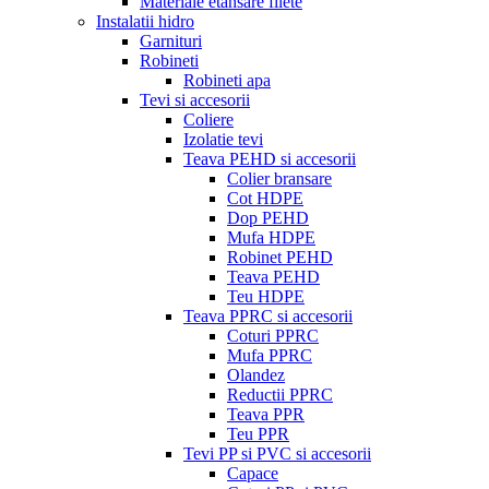
Materiale etansare filete
Instalatii hidro
Garnituri
Robineti
Robineti apa
Tevi si accesorii
Coliere
Izolatie tevi
Teava PEHD si accesorii
Colier bransare
Cot HDPE
Dop PEHD
Mufa HDPE
Robinet PEHD
Teava PEHD
Teu HDPE
Teava PPRC si accesorii
Coturi PPRC
Mufa PPRC
Olandez
Reductii PPRC
Teava PPR
Teu PPR
Tevi PP si PVC si accesorii
Capace