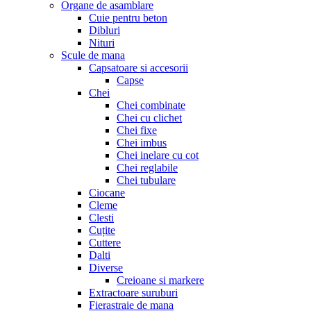
Organe de asamblare
Cuie pentru beton
Dibluri
Nituri
Scule de mana
Capsatoare si accesorii
Capse
Chei
Chei combinate
Chei cu clichet
Chei fixe
Chei imbus
Chei inelare cu cot
Chei reglabile
Chei tubulare
Ciocane
Cleme
Clesti
Cuțite
Cuttere
Dalti
Diverse
Creioane si markere
Extractoare suruburi
Fierastraie de mana