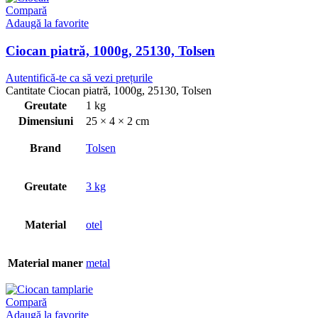
Compară
Adaugă la favorite
Ciocan piatră, 1000g, 25130, Tolsen
Autentifică-te ca să vezi prețurile
Cantitate Ciocan piatră, 1000g, 25130, Tolsen
Greutate
1 kg
Dimensiuni
25 × 4 × 2 cm
Brand
Tolsen
Greutate
3 kg
Material
otel
Material maner
metal
Compară
Adaugă la favorite