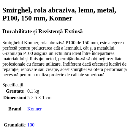
Smirghel, rola abraziva, lemn, metal,
P100, 150 mm, Konner
Durabilitate și Rezistență Extinsă
Smirghelul Konner, rola abrazivă P100 de 150 mm, este alegerea
perfectă pentru prelucrarea atât a lemnului, cât și a metalului.
Granulația P100 asigură un echilibru ideal între îndepărtarea
materialului și finisajul neted, permițându-vă să obțineți rezultate
profesionale cu fiecare utilizare. Indiferent dacă efectuați lucrări de
reparație, renovare sau creație, acest smirghel vă oferă performanța
necesară pentru a realiza proiecte de calitate superioară.
Specificații
Greutate
0,1 kg
Dimensiuni
5 × 5 × 1 cm
Brand
Konner
Granulatie
100