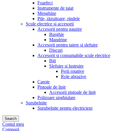
Foarfeci
Instrumente de taiat
Menghine
Pile, răzuitoare, rindele
Scule electrice si accesorii
Accesorii pentru gaurire
Burghie
Mandrine
Accesorii pentru taiere si slefuire
Discuri
Accesorii si consumabile scule electrice
Biti
Slefuire si lustruire
Perii rotative
Role abrazive
Carote
Pistoale de lipit
Accesorii pistoale de lipit
Polizoare unghiulare
Surubelnite
Surubelnite pentru electricieni
Search
Contul meu
Compară