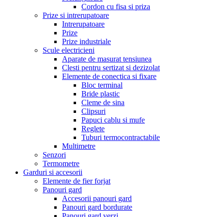
Cordon cu fisa si priza
Prize si intrerupatoare
Intrerupatoare
Prize
Prize industriale
Scule electricieni
Aparate de masurat tensiunea
Clesti pentru sertizat si dezizolat
Elemente de conectica si fixare
Bloc terminal
Bride plastic
Cleme de sina
Clipsuri
Papuci cablu si mufe
Reglete
Tuburi termocontractabile
Multimetre
Senzori
Termometre
Garduri si accesorii
Elemente de fier forjat
Panouri gard
Accesorii panouri gard
Panouri gard bordurate
Panouri gard verzi