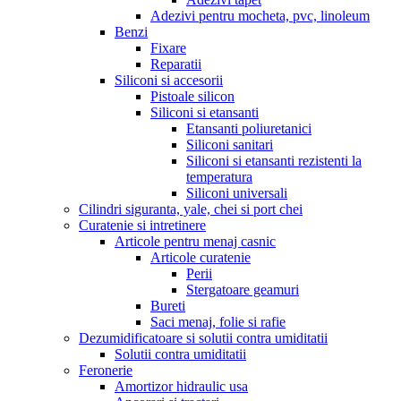
Adezivi pentru mocheta, pvc, linoleum
Benzi
Fixare
Reparatii
Siliconi si accesorii
Pistoale silicon
Siliconi si etansanti
Etansanti poliuretanici
Siliconi sanitari
Siliconi si etansanti rezistenti la
temperatura
Siliconi universali
Cilindri siguranta, yale, chei si port chei
Curatenie si intretinere
Articole pentru menaj casnic
Articole curatenie
Perii
Stergatoare geamuri
Bureti
Saci menaj, folie si rafie
Dezumidificatoare si solutii contra umiditatii
Solutii contra umiditatii
Feronerie
Amortizor hidraulic usa