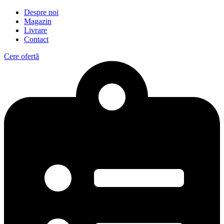
Despre noi
Magazin
Livrare
Contact
Cere ofertă