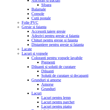
Ancorari si tractari
Sfoara
Balamale
Console
Cutii postale
Folie PVC
Gresie si faianta
Accesorii taiere gresie
Adezivi pentru gresie si faianta
Chituri pentru gresie si faianta
Distantiere pentru gresie si faianta
Lacate
Lacuri si vopsele
Coloranti pentru vopsele lavabile
Pigmenti
Diluanti si solutii de curatare
Diluanti
Solutii de curatare si decapanti
Grunduri si amorse
Amorse
Grunduri
Lacuri
Lacuri pentru lemn
Lacuri pentru parchet
Lacuri pentru piatra