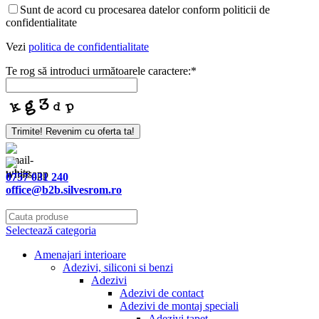
Sunt de acord cu procesarea datelor conform politicii de
confidentialitate
Vezi
politica de confidentialitate
Te rog să introduci următoarele caractere:
*
Trimite! Revenim cu oferta ta!
Your
Website
*
0757 031 240
office@b2b.silvesrom.ro
Selectează categoria
Amenajari interioare
Adezivi, siliconi si benzi
Adezivi
Adezivi de contact
Adezivi de montaj speciali
Adezivi tapet