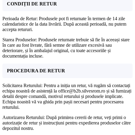
CONDIȚII DE RETUR
Perioada de Retur: Produsele pot fi returnate în termen de 14 zile
calendaristice de la data livrării. După această perioadă, nu putem
accepta retururi.
Starea Produselor: Produsele returnate trebuie să fie în aceeași stare
în care au fost livrate, fără semne de utilizare excesivă sau
deteriorare, și în ambalajul original, cu toate accesoriile și
documentația incluse.
PROCEDURA DE RETUR
Solicitarea Returului: Pentru a iniția un retur, vă rugăm să contactați
echipa noastră de asistență la office@b2b.silvesrom.ro și să furnizați
detalii despre comandă, motivul returului și produsele implicate.
Echipa noastră vă va ghida prin pașii necesari pentru procesarea
returului.
Autorizarea Returului: După primirea cererii de retur, veți primi o
autorizație de retur și instrucțiuni pentru expedierea produselor către
depozitul nostru.