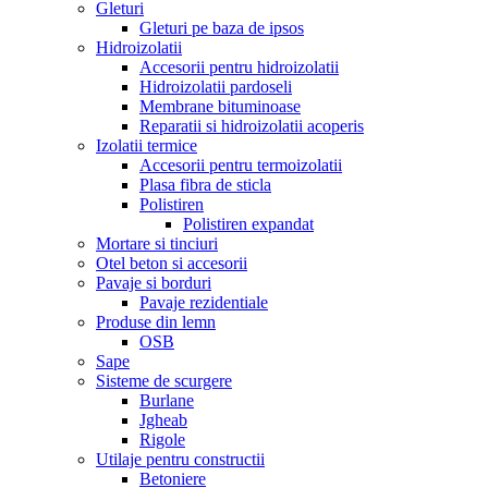
Gleturi
Gleturi pe baza de ipsos
Hidroizolatii
Accesorii pentru hidroizolatii
Hidroizolatii pardoseli
Membrane bituminoase
Reparatii si hidroizolatii acoperis
Izolatii termice
Accesorii pentru termoizolatii
Plasa fibra de sticla
Polistiren
Polistiren expandat
Mortare si tinciuri
Otel beton si accesorii
Pavaje si borduri
Pavaje rezidentiale
Produse din lemn
OSB
Sape
Sisteme de scurgere
Burlane
Jgheab
Rigole
Utilaje pentru constructii
Betoniere