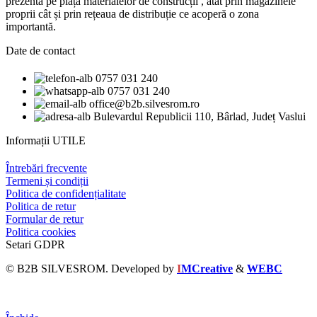
prezentă pe piața materialelor de construcții , atât prin magazinele
proprii cât și prin rețeaua de distribuție ce acoperă o zona
importantă.
Date de contact
0757 031 240
0757 031 240
office@b2b.silvesrom.ro
Bulevardul Republicii 110, Bârlad, Județ Vaslui
Informații UTILE
Întrebări frecvente
Termeni și condiții
Politica de confidențialitate
Politica de retur
Formular de retur
Politica cookies
Setari GDPR
© B2B SILVESROM. Developed by
I
MCreative
&
WEBC