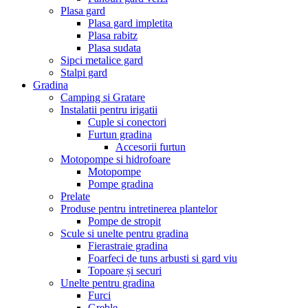
Plasa gard
Plasa gard impletita
Plasa rabitz
Plasa sudata
Sipci metalice gard
Stalpi gard
Gradina
Camping si Gratare
Instalatii pentru irigatii
Cuple si conectori
Furtun gradina
Accesorii furtun
Motopompe si hidrofoare
Motopompe
Pompe gradina
Prelate
Produse pentru intretinerea plantelor
Pompe de stropit
Scule si unelte pentru gradina
Fierastraie gradina
Foarfeci de tuns arbusti si gard viu
Topoare și securi
Unelte pentru gradina
Furci
Greble