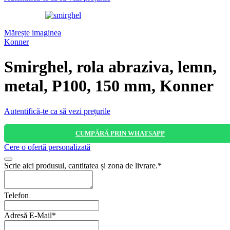
Mărește imaginea
Konner
Smirghel, rola abraziva, lemn,
metal, P100, 150 mm, Konner
Autentifică-te ca să vezi prețurile
CUMPĂRĂ PRIN WHATSAPP
Cere o ofertă personalizată
Scrie aici produsul, cantitatea și zona de livrare.
*
Telefon
Adresă E-Mail
*