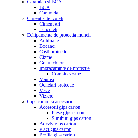
Caramida si BCA
BCA
Caramida
Ciment si tencuieli
Ciment gri
Tencuieli
Echipamente de protectia muncii
Antifoane
Bocanci
Casti protectie
Cizme
Genunchiere
Imbracaminte de protectie
Combinezoane
Manusi
Ochelari protectie
Veste
Viziere
Gips carton si accesorii
Accesorii gips carton
Piese gips carton
Suruburi gips carton
Adeziv gips carton
Placi gips carton
Profile gips carton