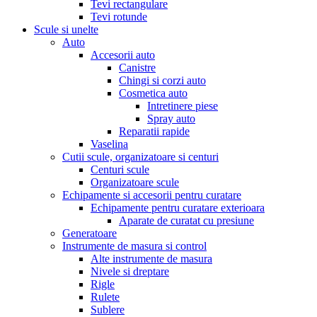
Tevi rectangulare
Tevi rotunde
Scule si unelte
Auto
Accesorii auto
Canistre
Chingi si corzi auto
Cosmetica auto
Intretinere piese
Spray auto
Reparatii rapide
Vaselina
Cutii scule, organizatoare si centuri
Centuri scule
Organizatoare scule
Echipamente si accesorii pentru curatare
Echipamente pentru curatare exterioara
Aparate de curatat cu presiune
Generatoare
Instrumente de masura si control
Alte instrumente de masura
Nivele si dreptare
Rigle
Rulete
Sublere