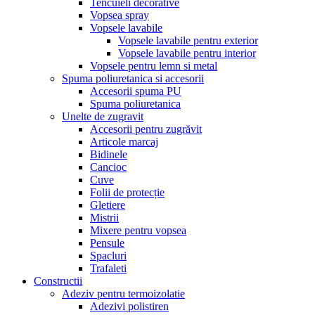
Tencuieli decorative
Vopsea spray
Vopsele lavabile
Vopsele lavabile pentru exterior
Vopsele lavabile pentru interior
Vopsele pentru lemn si metal
Spuma poliuretanica si accesorii
Accesorii spuma PU
Spuma poliuretanica
Unelte de zugravit
Accesorii pentru zugrăvit
Articole marcaj
Bidinele
Cancioc
Cuve
Folii de protecție
Gletiere
Mistrii
Mixere pentru vopsea
Pensule
Spacluri
Trafaleti
Constructii
Adeziv pentru termoizolatie
Adezivi polistiren