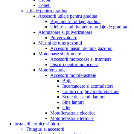
Lopeti
Utilaje pentru gradina
Accesorii utilaje pentru gradina
Bujii pentru utilaje gradina
Uleiuri si aditivi pentru utilaje de gradina
Atomizoare si pulverizatoare
Pulverizatoare
Masini de tuns gazonul
Accesorii masini de tuns gazonul
Motocoase si trimmere
Accesorii motocoase si trimmere
Discuri pentru motocoasa
Motoferastraie
Accesorii motoferastraie
Bujii
Incarcatoare si acumulatori
Lanturi drujbe / motoferastraie
Scule de ascutit lanturi
Sine lanturi
Ulei
Motofierastraie electrice
Motofierastraie termice
Instalatii termice si hidro
Fitinguri si accesorii