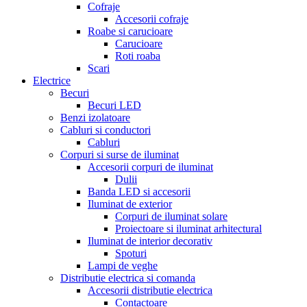
Cofraje
Accesorii cofraje
Roabe si carucioare
Carucioare
Roti roaba
Scari
Electrice
Becuri
Becuri LED
Benzi izolatoare
Cabluri si conductori
Cabluri
Corpuri si surse de iluminat
Accesorii corpuri de iluminat
Dulii
Banda LED si accesorii
Iluminat de exterior
Corpuri de iluminat solare
Proiectoare si iluminat arhitectural
Iluminat de interior decorativ
Spoturi
Lampi de veghe
Distributie electrica si comanda
Accesorii distributie electrica
Contactoare