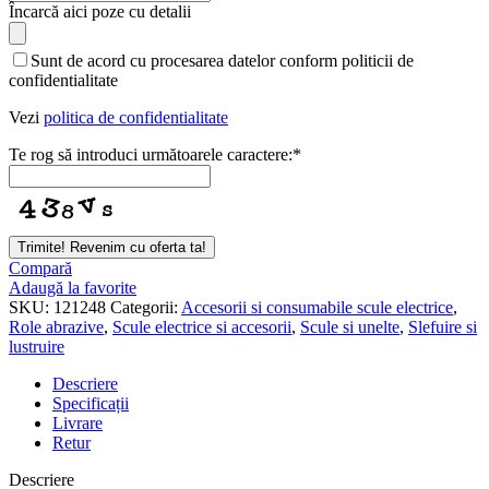
Încarcă aici poze cu detalii
Sunt de acord cu procesarea datelor conform politicii de
confidentialitate
Vezi
politica de confidentialitate
Te rog să introduci următoarele caractere:
*
Phone
Trimite! Revenim cu oferta ta!
Number
*
Compară
Adaugă la favorite
SKU:
121248
Categorii:
Accesorii si consumabile scule electrice
,
Role abrazive
,
Scule electrice si accesorii
,
Scule si unelte
,
Slefuire si
lustruire
Descriere
Specificații
Livrare
Retur
Descriere