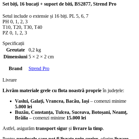
Set biți, 16 bucați + suport de biti, BS2877, Strend Pro
Setul include o extensie și 16 biți. PL 5, 6, 7
PH 0, 1, 2, 3
T10, T20, T30, T40
PZ 0, 1, 2, 3
Specificații
Greutate
0,2 kg
Dimensiuni
5 × 2 × 2 cm
Brand
Strend Pro
Livrare
Livrăm materiale grele cu flota noastră proprie
în județele:
Vaslui, Galați, Vrancea, Bacău, Iași
– comenzi minime
5.000 lei
Buzău, Constanța, Tulcea, Suceava, Botoșani, Neamț,
Brăila
– comenzi minime
15.000 lei
Astfel, asigurăm
transport sigur
și
livrare la timp
.
Pentru
produsele care pot fi livrate prin curier
, oferim
livrare