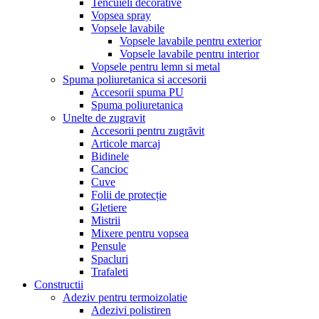
Tencuieli decorative
Vopsea spray
Vopsele lavabile
Vopsele lavabile pentru exterior
Vopsele lavabile pentru interior
Vopsele pentru lemn si metal
Spuma poliuretanica si accesorii
Accesorii spuma PU
Spuma poliuretanica
Unelte de zugravit
Accesorii pentru zugrăvit
Articole marcaj
Bidinele
Cancioc
Cuve
Folii de protecție
Gletiere
Mistrii
Mixere pentru vopsea
Pensule
Spacluri
Trafaleti
Constructii
Adeziv pentru termoizolatie
Adezivi polistiren