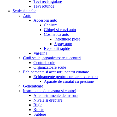
Tevi rectangulare
Tevi rotunde
Scule si unelte
Auto
Accesorii auto
Canistre
Chingi si corzi auto
Cosmetica auto
Intretinere piese
Spray auto
Reparatii rapide
Vaselina
Cutii scule, organizatoare si centuri
Centuri scule
Organizatoare scule
Echipamente si accesorii pentru curatare
Echipamente pentru curatare exterioara
Aparate de curatat cu presiune
Generatoare
Instrumente de masura si control
Alte instrumente de masura
Nivele si dreptare
Rigle
Rulete
Sublere