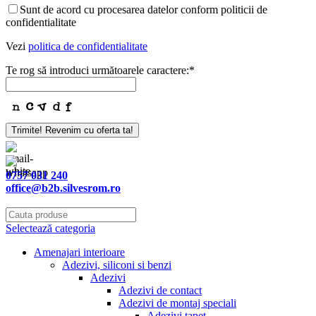
Sunt de acord cu procesarea datelor conform politicii de
confidentialitate
Vezi
politica de confidentialitate
Te rog să introduci următoarele caractere:
*
Trimite! Revenim cu oferta ta!
0757 031 240
office@b2b.silvesrom.ro
Selectează categoria
Amenajari interioare
Adezivi, siliconi si benzi
Adezivi
Adezivi de contact
Adezivi de montaj speciali
Adezivi tapet