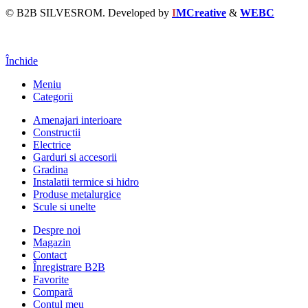
© B2B SILVESROM. Developed by
I
MCreative
&
WEBC
Închide
Meniu
Categorii
Amenajari interioare
Constructii
Electrice
Garduri si accesorii
Gradina
Instalatii termice si hidro
Produse metalurgice
Scule si unelte
Despre noi
Magazin
Contact
Înregistrare B2B
Favorite
Compară
Contul meu