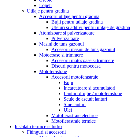
Lopeti
Utilaje pentru gradina
Accesorii utilaje pentru gradina
Bujii pentru utilaje gradina
Uleiuri si aditivi pentru utilaje de gradina
Atomizoare si pulverizatoare
Pulverizatoare
Masini de tuns gazonul
Accesorii masini de tuns gazonul
Motocoase si trimmere
Accesorii motocoase si trimmere
Discuri pentru motocoasa
Motoferastraie
Accesorii motoferastraie
Bujii
Incarcatoare si acumulatori
Lanturi drujbe / motoferastraie
Scule de ascutit lanturi
Sine lanturi
Ulei
Motofierastraie electrice
Motofierastraie termice
Instalatii termice si hidro
Fitinguri si accesorii