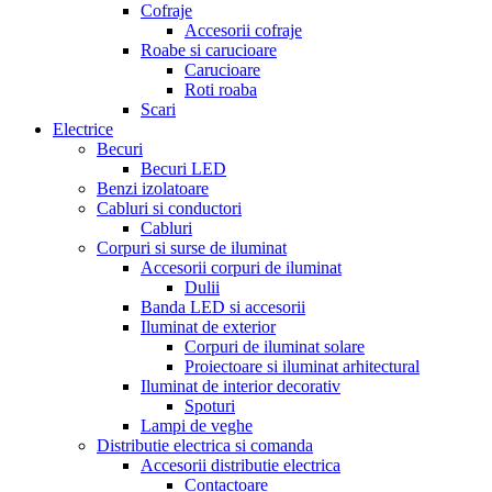
Cofraje
Accesorii cofraje
Roabe si carucioare
Carucioare
Roti roaba
Scari
Electrice
Becuri
Becuri LED
Benzi izolatoare
Cabluri si conductori
Cabluri
Corpuri si surse de iluminat
Accesorii corpuri de iluminat
Dulii
Banda LED si accesorii
Iluminat de exterior
Corpuri de iluminat solare
Proiectoare si iluminat arhitectural
Iluminat de interior decorativ
Spoturi
Lampi de veghe
Distributie electrica si comanda
Accesorii distributie electrica
Contactoare