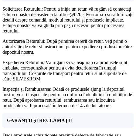
Solicitarea Returului: Pentru a iniția un retur, vă rugăm să contactați
echipa noastră de asistență la office@b2b.silvesrom.ro și să furnizați
detalii despre comandă, motivul returului și produsele implicate.
Echipa noastră vă va ghida prin pașii necesari pentru procesarea
returului.
Autorizarea Returului: După primirea cererii de retur, veți primi o
autorizație de retur și instrucțiuni pentru expedierea produselor către
depozitul nostru.
Expedierea Returului: Vă rugăm să vă asigurați că produsele sunt
ambalate corespunzător pentru a evita deteriorarea în timpul
transportului. Costurile de transport pentru retur sunt suportate de
către SILVESROM.
Inspecția și Rambursarea: Odată ce produsele ajung la depozitul
nostru, vor fi inspectate pentru a confirma îndeplinirea condițiilor de
retur. După aprobarea returului, rambursarea sau înlocuirea
produsului va fi procesată în termen de 14 zile lucrătoare.
GARANȚII ȘI RECLAMAȚII
Dacă produsele achiziționate prezintă defecte de fabricație sau