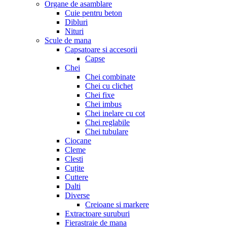
Organe de asamblare
Cuie pentru beton
Dibluri
Nituri
Scule de mana
Capsatoare si accesorii
Capse
Chei
Chei combinate
Chei cu clichet
Chei fixe
Chei imbus
Chei inelare cu cot
Chei reglabile
Chei tubulare
Ciocane
Cleme
Clesti
Cuțite
Cuttere
Dalti
Diverse
Creioane si markere
Extractoare suruburi
Fierastraie de mana