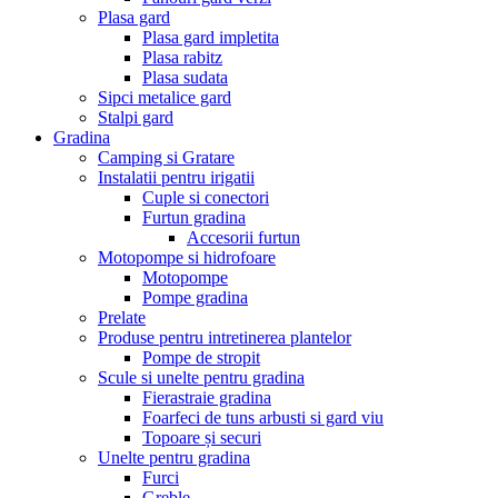
Plasa gard
Plasa gard impletita
Plasa rabitz
Plasa sudata
Sipci metalice gard
Stalpi gard
Gradina
Camping si Gratare
Instalatii pentru irigatii
Cuple si conectori
Furtun gradina
Accesorii furtun
Motopompe si hidrofoare
Motopompe
Pompe gradina
Prelate
Produse pentru intretinerea plantelor
Pompe de stropit
Scule si unelte pentru gradina
Fierastraie gradina
Foarfeci de tuns arbusti si gard viu
Topoare și securi
Unelte pentru gradina
Furci
Greble