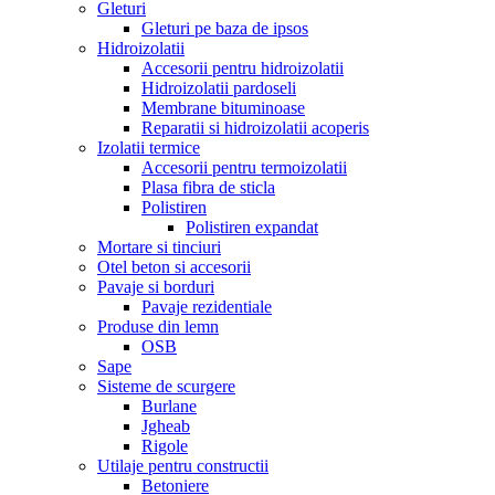
Gleturi
Gleturi pe baza de ipsos
Hidroizolatii
Accesorii pentru hidroizolatii
Hidroizolatii pardoseli
Membrane bituminoase
Reparatii si hidroizolatii acoperis
Izolatii termice
Accesorii pentru termoizolatii
Plasa fibra de sticla
Polistiren
Polistiren expandat
Mortare si tinciuri
Otel beton si accesorii
Pavaje si borduri
Pavaje rezidentiale
Produse din lemn
OSB
Sape
Sisteme de scurgere
Burlane
Jgheab
Rigole
Utilaje pentru constructii
Betoniere