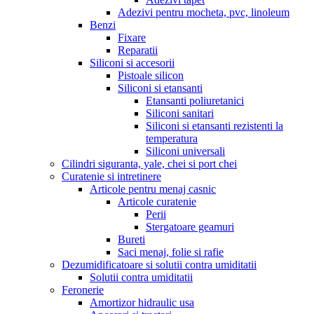
Adezivi pentru mocheta, pvc, linoleum
Benzi
Fixare
Reparatii
Siliconi si accesorii
Pistoale silicon
Siliconi si etansanti
Etansanti poliuretanici
Siliconi sanitari
Siliconi si etansanti rezistenti la
temperatura
Siliconi universali
Cilindri siguranta, yale, chei si port chei
Curatenie si intretinere
Articole pentru menaj casnic
Articole curatenie
Perii
Stergatoare geamuri
Bureti
Saci menaj, folie si rafie
Dezumidificatoare si solutii contra umiditatii
Solutii contra umiditatii
Feronerie
Amortizor hidraulic usa