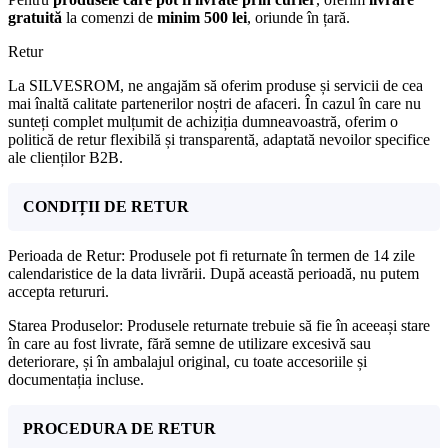
gratuită
la comenzi de
minim 500 lei
, oriunde în țară.
Retur
La SILVESROM, ne angajăm să oferim produse și servicii de cea
mai înaltă calitate partenerilor noștri de afaceri. În cazul în care nu
sunteți complet mulțumit de achiziția dumneavoastră, oferim o
politică de retur flexibilă și transparentă, adaptată nevoilor specifice
ale clienților B2B.
CONDIȚII DE RETUR
Perioada de Retur: Produsele pot fi returnate în termen de 14 zile
calendaristice de la data livrării. După această perioadă, nu putem
accepta retururi.
Starea Produselor: Produsele returnate trebuie să fie în aceeași stare
în care au fost livrate, fără semne de utilizare excesivă sau
deteriorare, și în ambalajul original, cu toate accesoriile și
documentația incluse.
PROCEDURA DE RETUR