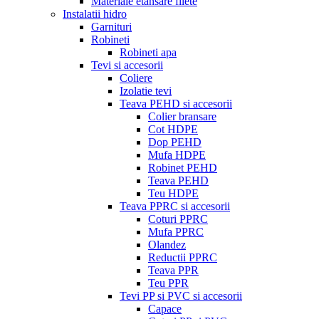
Materiale etansare filete
Instalatii hidro
Garnituri
Robineti
Robineti apa
Tevi si accesorii
Coliere
Izolatie tevi
Teava PEHD si accesorii
Colier bransare
Cot HDPE
Dop PEHD
Mufa HDPE
Robinet PEHD
Teava PEHD
Teu HDPE
Teava PPRC si accesorii
Coturi PPRC
Mufa PPRC
Olandez
Reductii PPRC
Teava PPR
Teu PPR
Tevi PP si PVC si accesorii
Capace