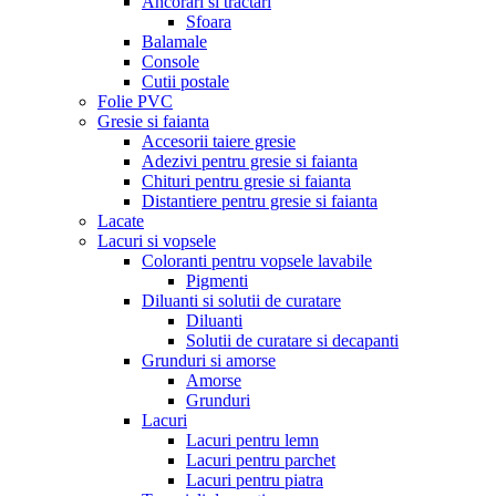
Ancorari si tractari
Sfoara
Balamale
Console
Cutii postale
Folie PVC
Gresie si faianta
Accesorii taiere gresie
Adezivi pentru gresie si faianta
Chituri pentru gresie si faianta
Distantiere pentru gresie si faianta
Lacate
Lacuri si vopsele
Coloranti pentru vopsele lavabile
Pigmenti
Diluanti si solutii de curatare
Diluanti
Solutii de curatare si decapanti
Grunduri si amorse
Amorse
Grunduri
Lacuri
Lacuri pentru lemn
Lacuri pentru parchet
Lacuri pentru piatra