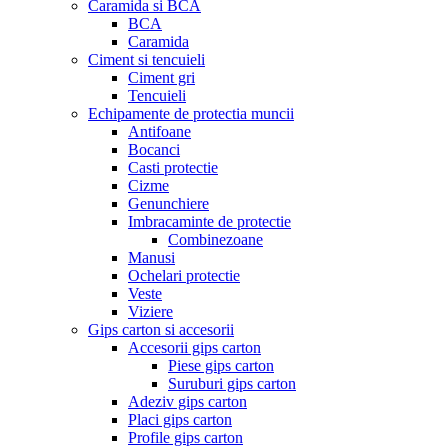
Caramida si BCA
BCA
Caramida
Ciment si tencuieli
Ciment gri
Tencuieli
Echipamente de protectia muncii
Antifoane
Bocanci
Casti protectie
Cizme
Genunchiere
Imbracaminte de protectie
Combinezoane
Manusi
Ochelari protectie
Veste
Viziere
Gips carton si accesorii
Accesorii gips carton
Piese gips carton
Suruburi gips carton
Adeziv gips carton
Placi gips carton
Profile gips carton