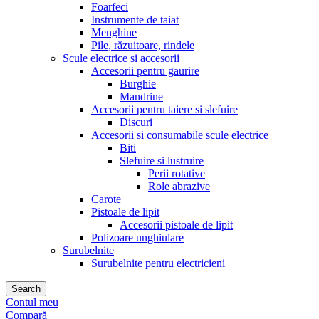
Foarfeci
Instrumente de taiat
Menghine
Pile, răzuitoare, rindele
Scule electrice si accesorii
Accesorii pentru gaurire
Burghie
Mandrine
Accesorii pentru taiere si slefuire
Discuri
Accesorii si consumabile scule electrice
Biti
Slefuire si lustruire
Perii rotative
Role abrazive
Carote
Pistoale de lipit
Accesorii pistoale de lipit
Polizoare unghiulare
Surubelnite
Surubelnite pentru electricieni
Search
Contul meu
Compară