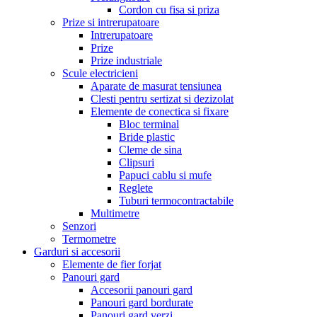
Cordon cu fisa si priza
Prize si intrerupatoare
Intrerupatoare
Prize
Prize industriale
Scule electricieni
Aparate de masurat tensiunea
Clesti pentru sertizat si dezizolat
Elemente de conectica si fixare
Bloc terminal
Bride plastic
Cleme de sina
Clipsuri
Papuci cablu si mufe
Reglete
Tuburi termocontractabile
Multimetre
Senzori
Termometre
Garduri si accesorii
Elemente de fier forjat
Panouri gard
Accesorii panouri gard
Panouri gard bordurate
Panouri gard verzi