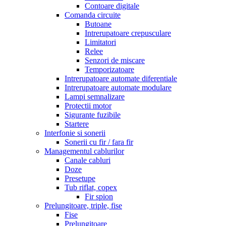
Contoare digitale
Comanda circuite
Butoane
Intrerupatoare crepusculare
Limitatori
Relee
Senzori de miscare
Temporizatoare
Intrerupatoare automate diferentiale
Intrerupatoare automate modulare
Lampi semnalizare
Protectii motor
Sigurante fuzibile
Startere
Interfonie si sonerii
Sonerii cu fir / fara fir
Managementul cablurilor
Canale cabluri
Doze
Presetupe
Tub riflat, copex
Fir spion
Prelungitoare, triple, fise
Fise
Prelungitoare