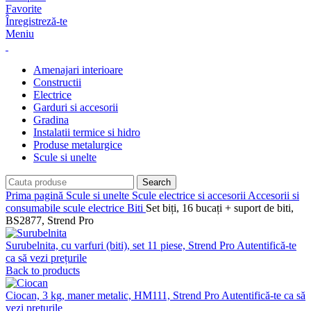
Favorite
Înregistreză-te
Meniu
Amenajari interioare
Constructii
Electrice
Garduri si accesorii
Gradina
Instalatii termice si hidro
Produse metalurgice
Scule si unelte
Search
Prima pagină
Scule si unelte
Scule electrice si accesorii
Accesorii si
consumabile scule electrice
Biti
Set biți, 16 bucați + suport de biti,
BS2877, Strend Pro
Surubelnita, cu varfuri (biti), set 11 piese, Strend Pro
Autentifică-te
ca să vezi prețurile
Back to products
Ciocan, 3 kg, maner metalic, HM111, Strend Pro
Autentifică-te ca să
vezi prețurile