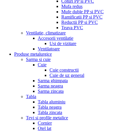
Coturi PP si PVC
Mufa redus
Mufe duble PP si PVC
Ramificatii PP si PVC
Reductii PP si PVC
Teava PVC
Ventilatie, climatizare
Accesorii ventilatie
Usi de vizitare
Ventilatoare
Produse metalurgice
Sarma si cuie
Cuie
Cuie constructii
Cuie de uz general
Sarma ghimpata
Sarma neagra
Sarma zincata
Tabla
Tabla aluminiu
Tabla neagra
Tabla zincata
Tevi si profile metalice
Cornier
Otel lat