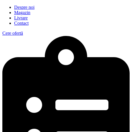
Despre noi
Magazin
Livrare
Contact
Cere ofertă