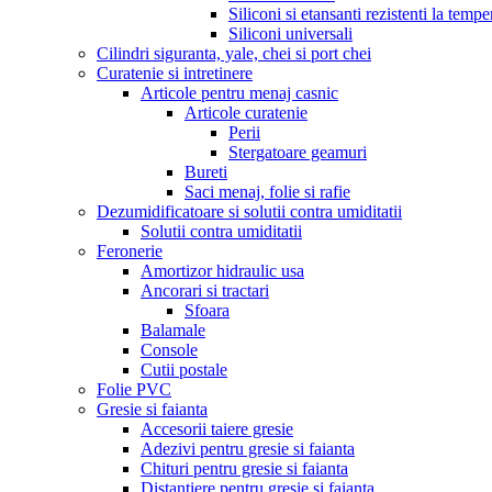
Siliconi si etansanti rezistenti la tempe
Siliconi universali
Cilindri siguranta, yale, chei si port chei
Curatenie si intretinere
Articole pentru menaj casnic
Articole curatenie
Perii
Stergatoare geamuri
Bureti
Saci menaj, folie si rafie
Dezumidificatoare si solutii contra umiditatii
Solutii contra umiditatii
Feronerie
Amortizor hidraulic usa
Ancorari si tractari
Sfoara
Balamale
Console
Cutii postale
Folie PVC
Gresie si faianta
Accesorii taiere gresie
Adezivi pentru gresie si faianta
Chituri pentru gresie si faianta
Distantiere pentru gresie si faianta