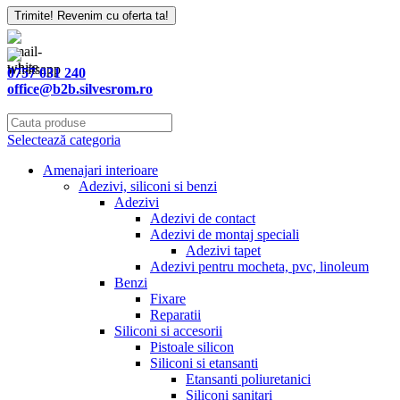
Website
Trimite! Revenim cu oferta ta!
URL
*
0757 031 240
office@b2b.silvesrom.ro
Selectează categoria
Amenajari interioare
Adezivi, siliconi si benzi
Adezivi
Adezivi de contact
Adezivi de montaj speciali
Adezivi tapet
Adezivi pentru mocheta, pvc, linoleum
Benzi
Fixare
Reparatii
Siliconi si accesorii
Pistoale silicon
Siliconi si etansanti
Etansanti poliuretanici
Siliconi sanitari