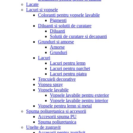
Lacate
Lacuri si vopsele
Coloranti pentru vopsele lavabile
Pigmenti
Diluanti si solutii de curatare
Diluanti
Solutii de curatare si decapanti
Grunduri si amorse
Amorse
Grunduri
Lacuri
Lacuri pentru lemn
Lacuri pentru parchet
Lacuri pentru piatra
Tencuieli decorative
Vopsea spray
Vopsele lavabile
Vopsele lavabile pentru exterior
Vopsele lavabile pentru interior
Vopsele pentru lemn si metal
Spuma poliuretanica si accesorii
Accesorii spuma PU
Spuma poliuretanica
Unelte de zugravit
Accesorii pentru zugrăvit