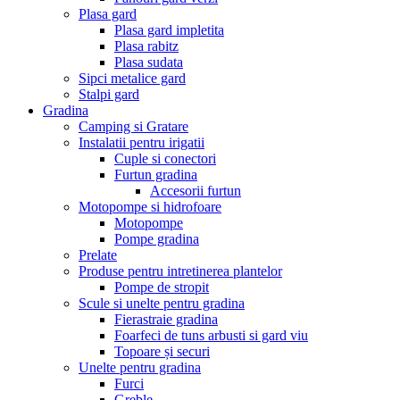
Plasa gard
Plasa gard impletita
Plasa rabitz
Plasa sudata
Sipci metalice gard
Stalpi gard
Gradina
Camping si Gratare
Instalatii pentru irigatii
Cuple si conectori
Furtun gradina
Accesorii furtun
Motopompe si hidrofoare
Motopompe
Pompe gradina
Prelate
Produse pentru intretinerea plantelor
Pompe de stropit
Scule si unelte pentru gradina
Fierastraie gradina
Foarfeci de tuns arbusti si gard viu
Topoare și securi
Unelte pentru gradina
Furci
Greble