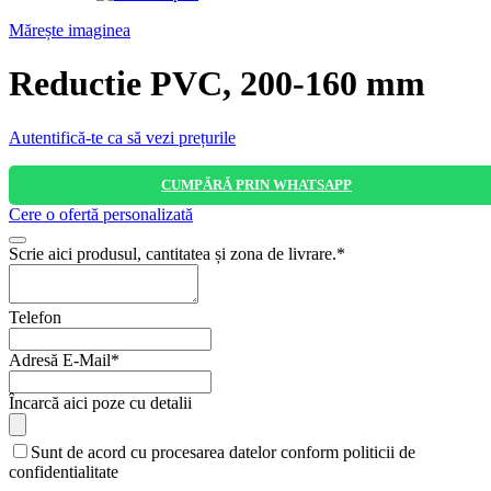
Mărește imaginea
Reductie PVC, 200-160 mm
Autentifică-te ca să vezi prețurile
CUMPĂRĂ PRIN WHATSAPP
Cere o ofertă personalizată
Scrie aici produsul, cantitatea și zona de livrare.
*
Telefon
Adresă E-Mail
*
Company
Încarcă aici poze cu detalii
Name
*
Sunt de acord cu procesarea datelor conform politicii de
confidentialitate