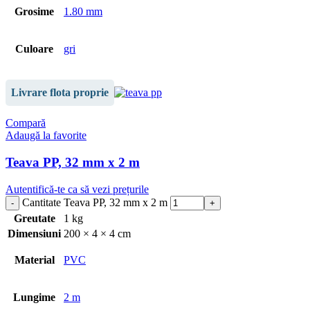
Grosime
1.80 mm
Culoare
gri
Livrare flota proprie
Compară
Adaugă la favorite
Teava PP, 32 mm x 2 m
Autentifică-te ca să vezi prețurile
Cantitate Teava PP, 32 mm x 2 m
Greutate
1 kg
Dimensiuni
200 × 4 × 4 cm
Material
PVC
Lungime
2 m