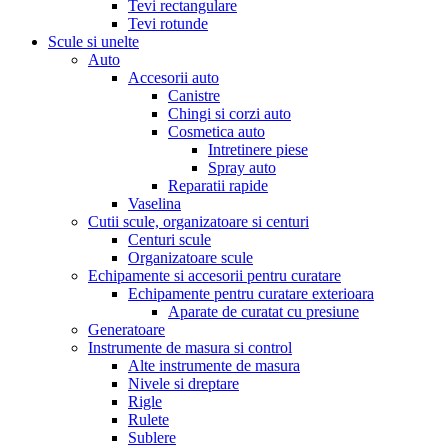
Tevi rectangulare
Tevi rotunde
Scule si unelte
Auto
Accesorii auto
Canistre
Chingi si corzi auto
Cosmetica auto
Intretinere piese
Spray auto
Reparatii rapide
Vaselina
Cutii scule, organizatoare si centuri
Centuri scule
Organizatoare scule
Echipamente si accesorii pentru curatare
Echipamente pentru curatare exterioara
Aparate de curatat cu presiune
Generatoare
Instrumente de masura si control
Alte instrumente de masura
Nivele si dreptare
Rigle
Rulete
Sublere