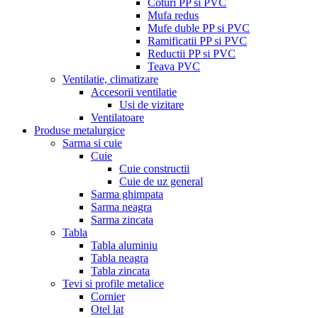
Coturi PP si PVC
Mufa redus
Mufe duble PP si PVC
Ramificatii PP si PVC
Reductii PP si PVC
Teava PVC
Ventilatie, climatizare
Accesorii ventilatie
Usi de vizitare
Ventilatoare
Produse metalurgice
Sarma si cuie
Cuie
Cuie constructii
Cuie de uz general
Sarma ghimpata
Sarma neagra
Sarma zincata
Tabla
Tabla aluminiu
Tabla neagra
Tabla zincata
Tevi si profile metalice
Cornier
Otel lat