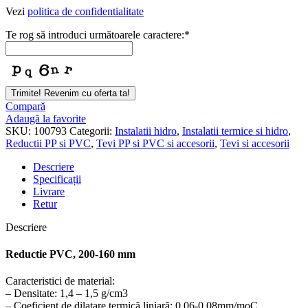
Vezi
politica de confidentialitate
Te rog să introduci următoarele caractere:
*
Trimite! Revenim cu oferta ta!
Compară
Adaugă la favorite
SKU:
100793
Categorii:
Instalatii hidro
,
Instalatii termice si hidro
,
Reductii PP si PVC
,
Tevi PP si PVC si accesorii
,
Tevi si accesorii
Descriere
Specificații
Livrare
Retur
Descriere
Reductie PVC, 200-160 mm
Caracteristici de material:
–
Densitate: 1,4 – 1,5 g/cm3
– Coeficient de dilatare termică liniară: 0,06-0,08mm/moC