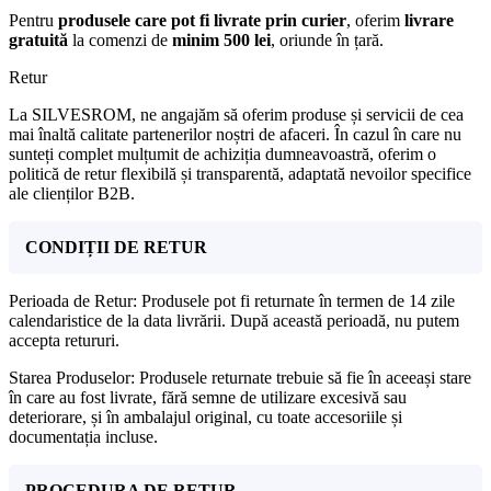
Pentru
produsele care pot fi livrate prin curier
, oferim
livrare
gratuită
la comenzi de
minim 500 lei
, oriunde în țară.
Retur
La SILVESROM, ne angajăm să oferim produse și servicii de cea
mai înaltă calitate partenerilor noștri de afaceri. În cazul în care nu
sunteți complet mulțumit de achiziția dumneavoastră, oferim o
politică de retur flexibilă și transparentă, adaptată nevoilor specifice
ale clienților B2B.
CONDIȚII DE RETUR
Perioada de Retur: Produsele pot fi returnate în termen de 14 zile
calendaristice de la data livrării. După această perioadă, nu putem
accepta retururi.
Starea Produselor: Produsele returnate trebuie să fie în aceeași stare
în care au fost livrate, fără semne de utilizare excesivă sau
deteriorare, și în ambalajul original, cu toate accesoriile și
documentația incluse.
PROCEDURA DE RETUR