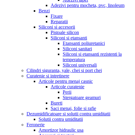
Adezivi pentru mocheta, pvc, linoleum
Benzi
Fixare
Reparatii
Siliconi si accesorii
Pistoale silicon
Siliconi si etansanti
Etansanti poliuretanici
Siliconi sanitari
Siliconi si etansanti rezistenti la
temperatura
Siliconi universali
Cilindri siguranta, yale, chei si port chei
Curatenie si intretinere
Articole pentru menaj casnic
Articole curatenie
Perii
Stergatoare geamuri
Bureti
Saci menaj, folie si rafie
Dezumidificatoare si solutii contra umiditatii
Solutii contra umiditatii
Feronerie
Amortizor hidraulic usa