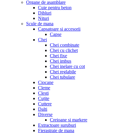
Organe de asamblare
Cuie pentru beton
Dibluri
Nituri
Scule de mana
Capsatoare si accesorii
Capse
Chei
Chei combinate
Chei cu clichet
Chei fixe
Chei imbus
Chei inelare cu cot
Chei reglabile
Chei tubulare
Ciocane
Cleme
Clesti
Cuțite
Cuttere
Dalti
Diverse
Creioane si markere
Extractoare suruburi
Fierastraie de mana