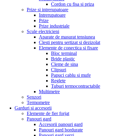
Cordon cu fisa si priza
Prize si intrerupatoare
Intrerupatoare
Prize
Prize industriale
Scule electricieni
Aparate de masurat tensiunea
Clesti pentru sertizat si dezizolat
Elemente de conectica si fixare
Bloc terminal
Bride plastic
Cleme de sina
Clipsuri
Papuci cablu si mufe
Reglete
Tuburi termocontractabile
Multimetre
Senzori
Termometre
Garduri si accesorii
Elemente de fier forjat
Panouri gard
Accesorii panouri gard
Panouri gard bordurate
Panouri gard verzi