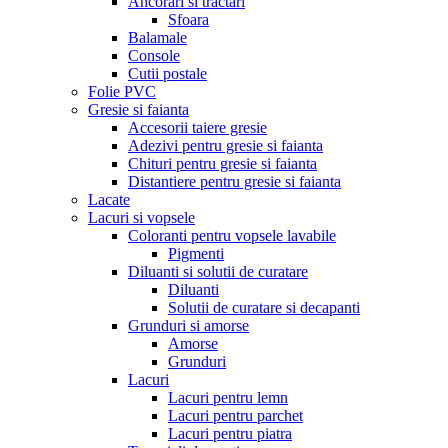
Ancorari si tractari
Sfoara
Balamale
Console
Cutii postale
Folie PVC
Gresie si faianta
Accesorii taiere gresie
Adezivi pentru gresie si faianta
Chituri pentru gresie si faianta
Distantiere pentru gresie si faianta
Lacate
Lacuri si vopsele
Coloranti pentru vopsele lavabile
Pigmenti
Diluanti si solutii de curatare
Diluanti
Solutii de curatare si decapanti
Grunduri si amorse
Amorse
Grunduri
Lacuri
Lacuri pentru lemn
Lacuri pentru parchet
Lacuri pentru piatra