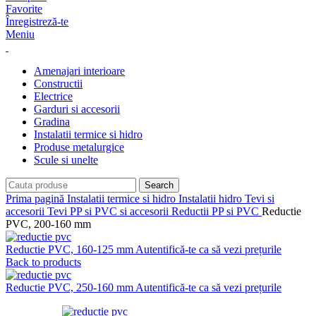
Favorite
Înregistreză-te
Meniu
Amenajari interioare
Constructii
Electrice
Garduri si accesorii
Gradina
Instalatii termice si hidro
Produse metalurgice
Scule si unelte
Search
Prima pagină
Instalatii termice si hidro
Instalatii hidro
Tevi si
accesorii
Tevi PP si PVC si accesorii
Reductii PP si PVC
Reductie
PVC, 200-160 mm
Reductie PVC, 160-125 mm
Autentifică-te ca să vezi prețurile
Back to products
Reductie PVC, 250-160 mm
Autentifică-te ca să vezi prețurile