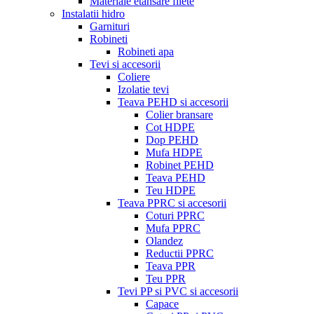
Materiale etansare filete
Instalatii hidro
Garnituri
Robineti
Robineti apa
Tevi si accesorii
Coliere
Izolatie tevi
Teava PEHD si accesorii
Colier bransare
Cot HDPE
Dop PEHD
Mufa HDPE
Robinet PEHD
Teava PEHD
Teu HDPE
Teava PPRC si accesorii
Coturi PPRC
Mufa PPRC
Olandez
Reductii PPRC
Teava PPR
Teu PPR
Tevi PP si PVC si accesorii
Capace