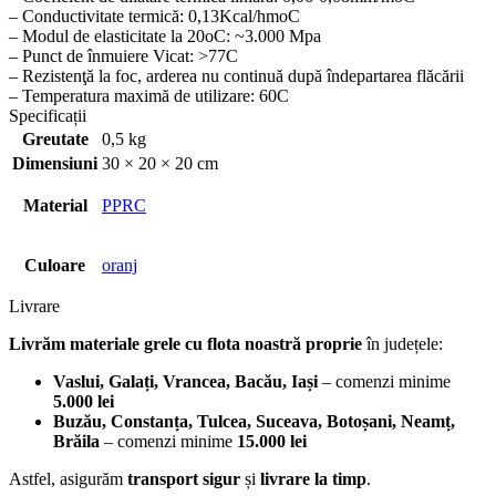
– Conductivitate termică: 0,13Kcal/hmoC
– Modul de elasticitate la 20oC: ~3.000 Mpa
– Punct de înmuiere Vicat: >77C
– Rezistenţă la foc, arderea nu continuă după îndepartarea flăcării
– Temperatura maximă de utilizare: 60C
Specificații
Greutate
0,5 kg
Dimensiuni
30 × 20 × 20 cm
Material
PPRC
Culoare
oranj
Livrare
Livrăm materiale grele cu flota noastră proprie
în județele:
Vaslui, Galați, Vrancea, Bacău, Iași
– comenzi minime
5.000 lei
Buzău, Constanța, Tulcea, Suceava, Botoșani, Neamț,
Brăila
– comenzi minime
15.000 lei
Astfel, asigurăm
transport sigur
și
livrare la timp
.