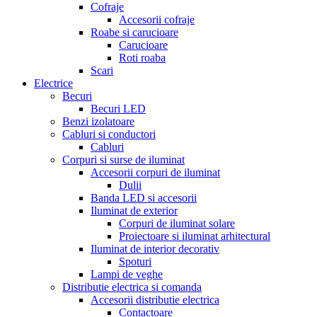
Cofraje
Accesorii cofraje
Roabe si carucioare
Carucioare
Roti roaba
Scari
Electrice
Becuri
Becuri LED
Benzi izolatoare
Cabluri si conductori
Cabluri
Corpuri si surse de iluminat
Accesorii corpuri de iluminat
Dulii
Banda LED si accesorii
Iluminat de exterior
Corpuri de iluminat solare
Proiectoare si iluminat arhitectural
Iluminat de interior decorativ
Spoturi
Lampi de veghe
Distributie electrica si comanda
Accesorii distributie electrica
Contactoare