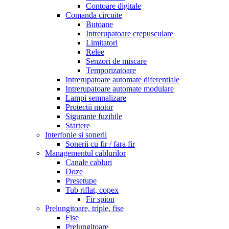
Contoare digitale
Comanda circuite
Butoane
Intrerupatoare crepusculare
Limitatori
Relee
Senzori de miscare
Temporizatoare
Intrerupatoare automate diferentiale
Intrerupatoare automate modulare
Lampi semnalizare
Protectii motor
Sigurante fuzibile
Startere
Interfonie si sonerii
Sonerii cu fir / fara fir
Managementul cablurilor
Canale cabluri
Doze
Presetupe
Tub riflat, copex
Fir spion
Prelungitoare, triple, fise
Fise
Prelungitoare