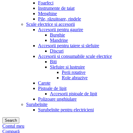
Foarfeci
Instrumente de taiat
Menghine
Pile, răzuitoare, rindele
Scule electrice si accesorii
Accesorii pentru gaurire
Burghie
Mandrine
Accesorii pentru taiere si slefuire
Discuri
Accesorii si consumabile scule electrice
Biti
Slefuire si lustruire
Perii rotative
Role abrazive
Carote
Pistoale de lipit
Accesorii pistoale de lipit
Polizoare unghiulare
Surubelnite
Surubelnite pentru electricieni
Search
Contul meu
Compară