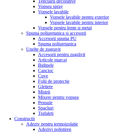
Tencuieli decorative
Vopsea spray
Vopsele lavabile
Vopsele lavabile pentru exterior
Vopsele lavabile pentru interior
Vopsele pentru lemn si metal
Spuma poliuretanica si accesorii
Accesorii spuma PU
Spuma poliuretanica
Unelte de zugravit
Accesorii pentru zugrăvit
Articole marcaj
Bidinele
Cancioc
Cuve
Folii de protecție
Gletiere
Mistrii
Mixere pentru vopsea
Pensule
Spacluri
Trafaleti
Constructii
Adeziv pentru termoizolatie
Adezivi polistiren