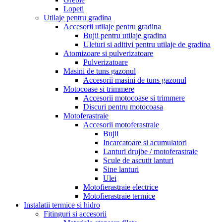
Lopeti
Utilaje pentru gradina
Accesorii utilaje pentru gradina
Bujii pentru utilaje gradina
Uleiuri si aditivi pentru utilaje de gradina
Atomizoare si pulverizatoare
Pulverizatoare
Masini de tuns gazonul
Accesorii masini de tuns gazonul
Motocoase si trimmere
Accesorii motocoase si trimmere
Discuri pentru motocoasa
Motoferastraie
Accesorii motoferastraie
Bujii
Incarcatoare si acumulatori
Lanturi drujbe / motoferastraie
Scule de ascutit lanturi
Sine lanturi
Ulei
Motofierastraie electrice
Motofierastraie termice
Instalatii termice si hidro
Fitinguri si accesorii