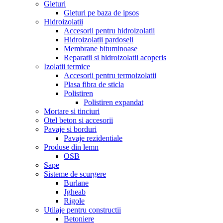
Gleturi
Gleturi pe baza de ipsos
Hidroizolatii
Accesorii pentru hidroizolatii
Hidroizolatii pardoseli
Membrane bituminoase
Reparatii si hidroizolatii acoperis
Izolatii termice
Accesorii pentru termoizolatii
Plasa fibra de sticla
Polistiren
Polistiren expandat
Mortare si tinciuri
Otel beton si accesorii
Pavaje si borduri
Pavaje rezidentiale
Produse din lemn
OSB
Sape
Sisteme de scurgere
Burlane
Jgheab
Rigole
Utilaje pentru constructii
Betoniere