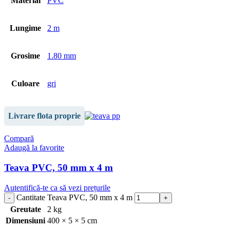
Material
PVC
Lungime
2 m
Grosime
1.80 mm
Culoare
gri
Livrare flota proprie
Compară
Adaugă la favorite
Teava PVC, 50 mm x 4 m
Autentifică-te ca să vezi prețurile
Cantitate Teava PVC, 50 mm x 4 m
Greutate
2 kg
Dimensiuni
400 × 5 × 5 cm