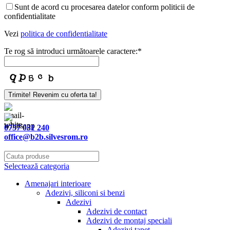
Sunt de acord cu procesarea datelor conform politicii de
confidentialitate
Vezi
politica de confidentialitate
Te rog să introduci următoarele caractere:
*
Trimite! Revenim cu oferta ta!
0757 031 240
office@b2b.silvesrom.ro
Selectează categoria
Amenajari interioare
Adezivi, siliconi si benzi
Adezivi
Adezivi de contact
Adezivi de montaj speciali
Adezivi tapet