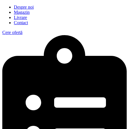
Despre noi
Magazin
Livrare
Contact
Cere ofertă