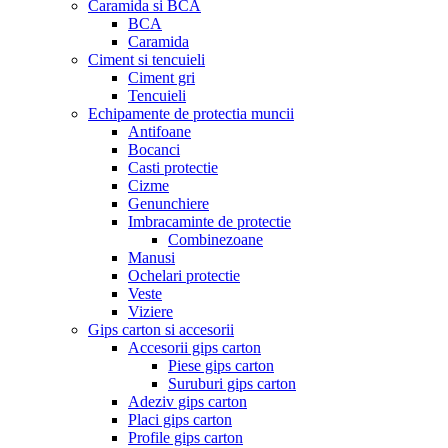
Caramida si BCA
BCA
Caramida
Ciment si tencuieli
Ciment gri
Tencuieli
Echipamente de protectia muncii
Antifoane
Bocanci
Casti protectie
Cizme
Genunchiere
Imbracaminte de protectie
Combinezoane
Manusi
Ochelari protectie
Veste
Viziere
Gips carton si accesorii
Accesorii gips carton
Piese gips carton
Suruburi gips carton
Adeziv gips carton
Placi gips carton
Profile gips carton