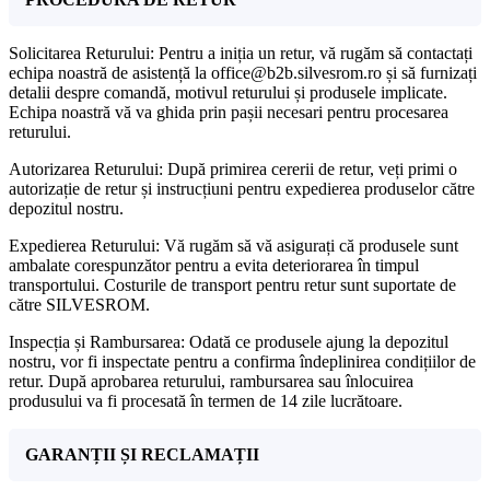
Solicitarea Returului: Pentru a iniția un retur, vă rugăm să contactați
echipa noastră de asistență la office@b2b.silvesrom.ro și să furnizați
detalii despre comandă, motivul returului și produsele implicate.
Echipa noastră vă va ghida prin pașii necesari pentru procesarea
returului.
Autorizarea Returului: După primirea cererii de retur, veți primi o
autorizație de retur și instrucțiuni pentru expedierea produselor către
depozitul nostru.
Expedierea Returului: Vă rugăm să vă asigurați că produsele sunt
ambalate corespunzător pentru a evita deteriorarea în timpul
transportului. Costurile de transport pentru retur sunt suportate de
către SILVESROM.
Inspecția și Rambursarea: Odată ce produsele ajung la depozitul
nostru, vor fi inspectate pentru a confirma îndeplinirea condițiilor de
retur. După aprobarea returului, rambursarea sau înlocuirea
produsului va fi procesată în termen de 14 zile lucrătoare.
GARANȚII ȘI RECLAMAȚII