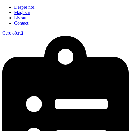
Despre noi
Magazin
Livrare
Contact
Cere ofertă