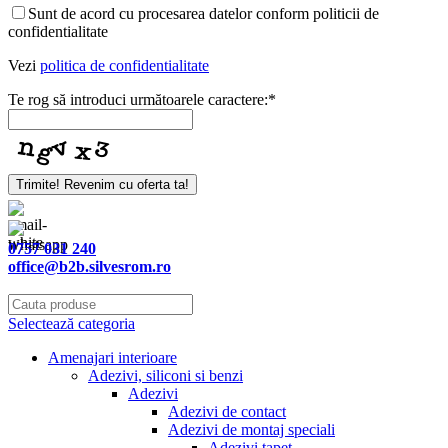
Sunt de acord cu procesarea datelor conform politicii de
confidentialitate
Vezi
politica de confidentialitate
Te rog să introduci următoarele caractere:
*
Website
Trimite! Revenim cu oferta ta!
URL
*
0757 031 240
office@b2b.silvesrom.ro
Selectează categoria
Amenajari interioare
Adezivi, siliconi si benzi
Adezivi
Adezivi de contact
Adezivi de montaj speciali
Adezivi tapet