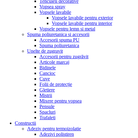
Tencuieli decorative
Vopsea spray
Vopsele lavabile
Vopsele lavabile pentru exterior
Vopsele lavabile pentru interior
Vopsele pentru lemn si metal
Spuma poliuretanica si accesorii
Accesorii spuma PU
Spuma poliuretanica
Unelte de zugravit
Accesorii pentru zugrăvit
Articole marcaj
Bidinele
Cancioc
Cuve
Folii de protecție
Gletiere
Mistrii
Mixere pentru vopsea
Pensule
Spacluri
Trafaleti
Constructii
Adeziv pentru termoizolatie
Adezivi polistiren