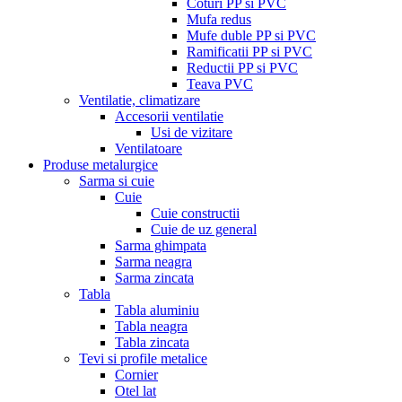
Coturi PP si PVC
Mufa redus
Mufe duble PP si PVC
Ramificatii PP si PVC
Reductii PP si PVC
Teava PVC
Ventilatie, climatizare
Accesorii ventilatie
Usi de vizitare
Ventilatoare
Produse metalurgice
Sarma si cuie
Cuie
Cuie constructii
Cuie de uz general
Sarma ghimpata
Sarma neagra
Sarma zincata
Tabla
Tabla aluminiu
Tabla neagra
Tabla zincata
Tevi si profile metalice
Cornier
Otel lat