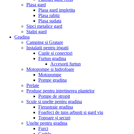
Plasa gard
Plasa gard impletita
Plasa rabitz
Plasa sudata
Sipci metalice gard
Stalpi gard
Gradina
Camping si Gratare
Instalatii pentru irigatii
Cuple si conectori
Furtun gradina
Accesorii furtun
Motopompe si hidrofoare
Motopompe
Pompe gradina
Prelate
Produse pentru intretinerea plantelor
Pompe de stropit
Scule si unelte pentru gradina
Fierastraie gradina
Foarfeci de tuns arbusti si gard viu
Topoare și securi
Unelte pentru gradina
Furci
Greble