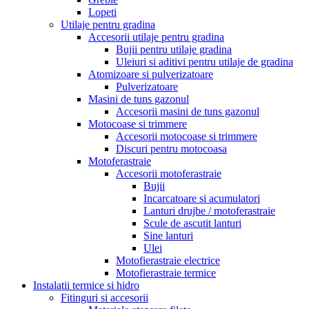
Lopeti
Utilaje pentru gradina
Accesorii utilaje pentru gradina
Bujii pentru utilaje gradina
Uleiuri si aditivi pentru utilaje de gradina
Atomizoare si pulverizatoare
Pulverizatoare
Masini de tuns gazonul
Accesorii masini de tuns gazonul
Motocoase si trimmere
Accesorii motocoase si trimmere
Discuri pentru motocoasa
Motoferastraie
Accesorii motoferastraie
Bujii
Incarcatoare si acumulatori
Lanturi drujbe / motoferastraie
Scule de ascutit lanturi
Sine lanturi
Ulei
Motofierastraie electrice
Motofierastraie termice
Instalatii termice si hidro
Fitinguri si accesorii