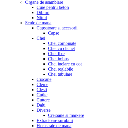
Organe de asamblare
Cuie pentru beton
Dibluri
Nituri
Scule de mana
Capsatoare si accesorii
Capse
Chei
Chei combinate
Chei cu clichet
Chei fixe
Chei imbus
Chei inelare cu cot
Chei reglabile
Chei tubulare
Ciocane
Cleme
Clesti
Cuțite
Cuttere
Dalti
Diverse
Creioane si markere
Extractoare suruburi
Fierastraie de mana