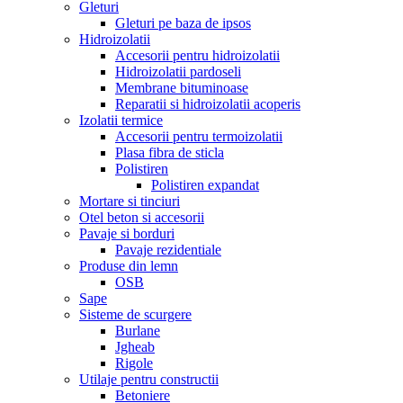
Gleturi
Gleturi pe baza de ipsos
Hidroizolatii
Accesorii pentru hidroizolatii
Hidroizolatii pardoseli
Membrane bituminoase
Reparatii si hidroizolatii acoperis
Izolatii termice
Accesorii pentru termoizolatii
Plasa fibra de sticla
Polistiren
Polistiren expandat
Mortare si tinciuri
Otel beton si accesorii
Pavaje si borduri
Pavaje rezidentiale
Produse din lemn
OSB
Sape
Sisteme de scurgere
Burlane
Jgheab
Rigole
Utilaje pentru constructii
Betoniere