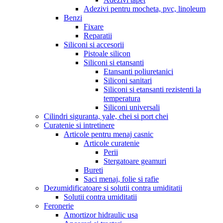
Adezivi pentru mocheta, pvc, linoleum
Benzi
Fixare
Reparatii
Siliconi si accesorii
Pistoale silicon
Siliconi si etansanti
Etansanti poliuretanici
Siliconi sanitari
Siliconi si etansanti rezistenti la
temperatura
Siliconi universali
Cilindri siguranta, yale, chei si port chei
Curatenie si intretinere
Articole pentru menaj casnic
Articole curatenie
Perii
Stergatoare geamuri
Bureti
Saci menaj, folie si rafie
Dezumidificatoare si solutii contra umiditatii
Solutii contra umiditatii
Feronerie
Amortizor hidraulic usa