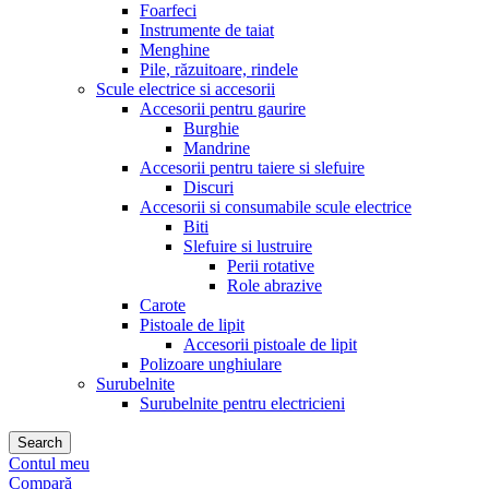
Foarfeci
Instrumente de taiat
Menghine
Pile, răzuitoare, rindele
Scule electrice si accesorii
Accesorii pentru gaurire
Burghie
Mandrine
Accesorii pentru taiere si slefuire
Discuri
Accesorii si consumabile scule electrice
Biti
Slefuire si lustruire
Perii rotative
Role abrazive
Carote
Pistoale de lipit
Accesorii pistoale de lipit
Polizoare unghiulare
Surubelnite
Surubelnite pentru electricieni
Search
Contul meu
Compară