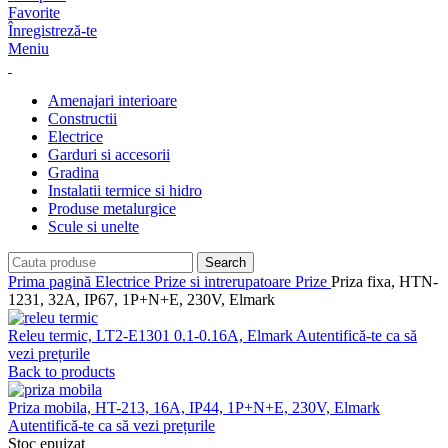
Favorite
Înregistreză-te
Meniu
Amenajari interioare
Constructii
Electrice
Garduri si accesorii
Gradina
Instalatii termice si hidro
Produse metalurgice
Scule si unelte
Search
Prima pagină
Electrice
Prize si intrerupatoare
Prize
Priza fixa, HTN-
1231, 32A, IP67, 1P+N+E, 230V, Elmark
Releu termic, LT2-E1301 0.1-0.16A, Elmark
Autentifică-te ca să
vezi prețurile
Back to products
Priza mobila, HT-213, 16A, IP44, 1P+N+E, 230V, Elmark
Autentifică-te ca să vezi prețurile
Stoc epuizat