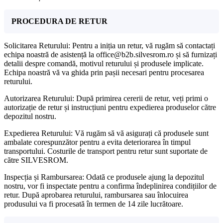
PROCEDURA DE RETUR
Solicitarea Returului: Pentru a iniția un retur, vă rugăm să contactați
echipa noastră de asistență la office@b2b.silvesrom.ro și să furnizați
detalii despre comandă, motivul returului și produsele implicate.
Echipa noastră vă va ghida prin pașii necesari pentru procesarea
returului.
Autorizarea Returului: După primirea cererii de retur, veți primi o
autorizație de retur și instrucțiuni pentru expedierea produselor către
depozitul nostru.
Expedierea Returului: Vă rugăm să vă asigurați că produsele sunt
ambalate corespunzător pentru a evita deteriorarea în timpul
transportului. Costurile de transport pentru retur sunt suportate de
către SILVESROM.
Inspecția și Rambursarea: Odată ce produsele ajung la depozitul
nostru, vor fi inspectate pentru a confirma îndeplinirea condițiilor de
retur. După aprobarea returului, rambursarea sau înlocuirea
produsului va fi procesată în termen de 14 zile lucrătoare.