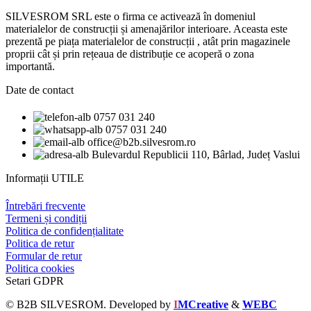
SILVESROM SRL este o firma ce activează în domeniul
materialelor de construcții și amenajărilor interioare. Aceasta este
prezentă pe piața materialelor de construcții , atât prin magazinele
proprii cât și prin rețeaua de distribuție ce acoperă o zona
importantă.
Date de contact
0757 031 240
0757 031 240
office@b2b.silvesrom.ro
Bulevardul Republicii 110, Bârlad, Județ Vaslui
Informații UTILE
Întrebări frecvente
Termeni și condiții
Politica de confidențialitate
Politica de retur
Formular de retur
Politica cookies
Setari GDPR
© B2B SILVESROM. Developed by
I
MCreative
&
WEBC