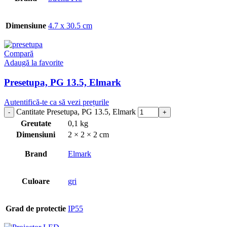
Dimensiune
4.7 x 30.5 cm
Compară
Adaugă la favorite
Presetupa, PG 13.5, Elmark
Autentifică-te ca să vezi prețurile
Cantitate Presetupa, PG 13.5, Elmark
Greutate
0,1 kg
Dimensiuni
2 × 2 × 2 cm
Brand
Elmark
Culoare
gri
Grad de protectie
IP55