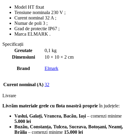
Model HT fixat
Tensiune nominala 230 V ;
Curent nominal 32 A ;
Numar de poli 3 ;
Grad de protectie IP67 ;
Marca ELMARK .
Specificații
Greutate
0,1 kg
Dimensiuni
10 × 10 × 2 cm
Brand
Elmark
Curent nominal (A)
32
Livrare
Livrăm materiale grele cu flota noastră proprie
în județele:
Vaslui, Galați, Vrancea, Bacău, Iași
– comenzi minime
5.000 lei
Buzău, Constanța, Tulcea, Suceava, Botoșani, Neamț,
Brăila
– comenzi minime
15.000 lei