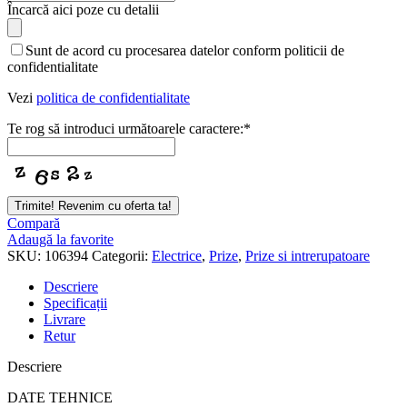
Încarcă aici poze cu detalii
Sunt de acord cu procesarea datelor conform politicii de
confidentialitate
Vezi
politica de confidentialitate
Te rog să introduci următoarele caractere:
*
Trimite! Revenim cu oferta ta!
Email
Compară
Address
Adaugă la favorite
*
SKU:
106394
Categorii:
Electrice
,
Prize
,
Prize si intrerupatoare
Descriere
Specificații
Livrare
Retur
Descriere
DATE TEHNICE