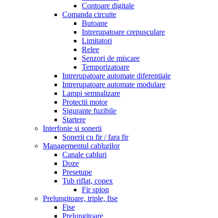
Contoare digitale
Comanda circuite
Butoane
Intrerupatoare crepusculare
Limitatori
Relee
Senzori de miscare
Temporizatoare
Intrerupatoare automate diferentiale
Intrerupatoare automate modulare
Lampi semnalizare
Protectii motor
Sigurante fuzibile
Startere
Interfonie si sonerii
Sonerii cu fir / fara fir
Managementul cablurilor
Canale cabluri
Doze
Presetupe
Tub riflat, copex
Fir spion
Prelungitoare, triple, fise
Fise
Prelungitoare