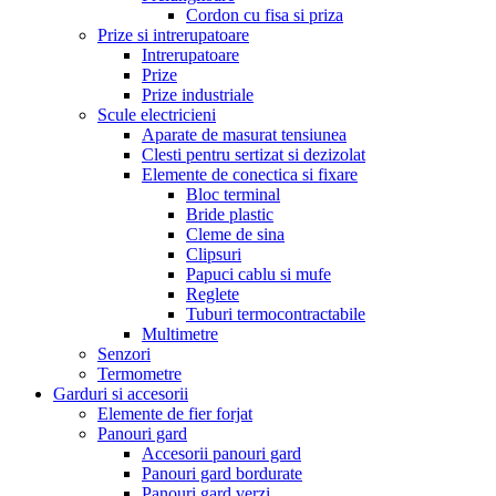
Cordon cu fisa si priza
Prize si intrerupatoare
Intrerupatoare
Prize
Prize industriale
Scule electricieni
Aparate de masurat tensiunea
Clesti pentru sertizat si dezizolat
Elemente de conectica si fixare
Bloc terminal
Bride plastic
Cleme de sina
Clipsuri
Papuci cablu si mufe
Reglete
Tuburi termocontractabile
Multimetre
Senzori
Termometre
Garduri si accesorii
Elemente de fier forjat
Panouri gard
Accesorii panouri gard
Panouri gard bordurate
Panouri gard verzi