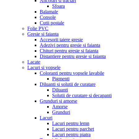
Ancorari si tractari
Sfoara
Balamale
Console
Cutii postale
Folie PVC
Gresie si faianta
Accesorii taiere gresie
Adezivi pentru gresie si faianta
Chituri pentru gresie si faianta
Distantiere pentru gresie si faianta
Lacate
Lacuri si vopsele
Coloranti pentru vopsele lavabile
Pigmenti
Diluanti si solutii de curatare
Diluanti
Solutii de curatare si decapanti
Grunduri si amorse
Amorse
Grunduri
Lacuri
Lacuri pentru lemn
Lacuri pentru parchet
Lacuri pentru piatra