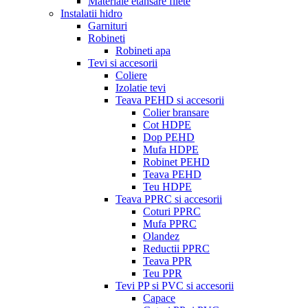
Materiale etansare filete
Instalatii hidro
Garnituri
Robineti
Robineti apa
Tevi si accesorii
Coliere
Izolatie tevi
Teava PEHD si accesorii
Colier bransare
Cot HDPE
Dop PEHD
Mufa HDPE
Robinet PEHD
Teava PEHD
Teu HDPE
Teava PPRC si accesorii
Coturi PPRC
Mufa PPRC
Olandez
Reductii PPRC
Teava PPR
Teu PPR
Tevi PP si PVC si accesorii
Capace