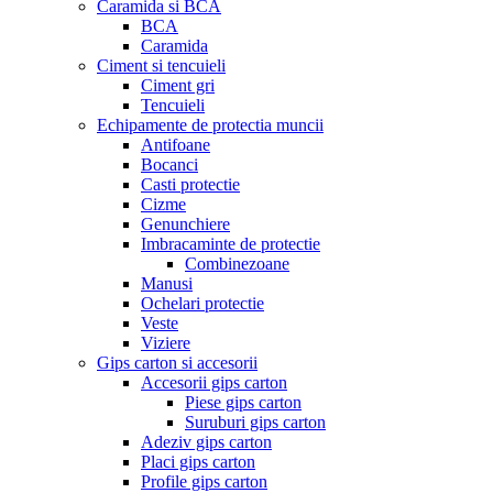
Caramida si BCA
BCA
Caramida
Ciment si tencuieli
Ciment gri
Tencuieli
Echipamente de protectia muncii
Antifoane
Bocanci
Casti protectie
Cizme
Genunchiere
Imbracaminte de protectie
Combinezoane
Manusi
Ochelari protectie
Veste
Viziere
Gips carton si accesorii
Accesorii gips carton
Piese gips carton
Suruburi gips carton
Adeziv gips carton
Placi gips carton
Profile gips carton