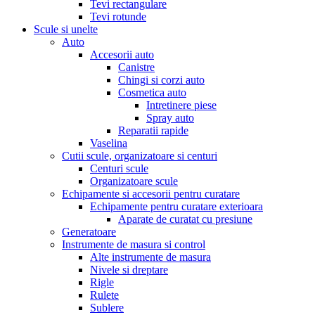
Tevi rectangulare
Tevi rotunde
Scule si unelte
Auto
Accesorii auto
Canistre
Chingi si corzi auto
Cosmetica auto
Intretinere piese
Spray auto
Reparatii rapide
Vaselina
Cutii scule, organizatoare si centuri
Centuri scule
Organizatoare scule
Echipamente si accesorii pentru curatare
Echipamente pentru curatare exterioara
Aparate de curatat cu presiune
Generatoare
Instrumente de masura si control
Alte instrumente de masura
Nivele si dreptare
Rigle
Rulete
Sublere