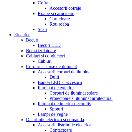
Cofraje
Accesorii cofraje
Roabe si carucioare
Carucioare
Roti roaba
Scari
Electrice
Becuri
Becuri LED
Benzi izolatoare
Cabluri si conductori
Cabluri
Corpuri si surse de iluminat
Accesorii corpuri de iluminat
Dulii
Banda LED si accesorii
Iluminat de exterior
Corpuri de iluminat solare
Proiectoare si iluminat arhitectural
Iluminat de interior decorativ
Spoturi
Lampi de veghe
Distributie electrica si comanda
Accesorii distributie electrica
Contactoare