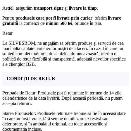
Astfel, asigurăm
transport sigur
și
livrare la timp
.
Pentru
produsele care pot fi livrate prin curier
, oferim
livrare
gratuită
la comenzi de
minim 500 lei
, oriunde în țară.
Retur
La SILVESROM, ne angajăm să oferim produse și servicii de cea
mai înaltă calitate partenerilor noștri de afaceri. În cazul în care nu
sunteți complet mulțumit de achiziția dumneavoastră, oferim o
politică de retur flexibilă și transparentă, adaptată nevoilor specifice
ale clienților B2B.
CONDIȚII DE RETUR
Perioada de Retur: Produsele pot fi returnate în termen de 14 zile
calendaristice de la data livrării. După această perioadă, nu putem
accepta retururi.
Starea Produselor: Produsele returnate trebuie să fie în aceeași stare
în care au fost livrate, fără semne de utilizare excesivă sau
deteriorare, și în ambalajul original, cu toate accesoriile și
documentația incluse.