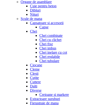
Organe de asamblare
Cuie pentru beton
Dibluri
Nituri
Scule de mana
Capsatoare si accesorii
Capse
Chei
Chei combinate
Chei cu clichet
Chei fixe
Chei imbus
Chei inelare cu cot
Chei reglabile
Chei tubulare
Ciocane
Cleme
Clesti
Cuțite
Cuttere
Dalti
Diverse
Creioane si markere
Extractoare suruburi
Fierastraie de mana