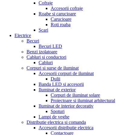
Cofraje
Accesorii cofraje
Roabe si carucioare
Carucioare
Roti roaba
Scari
Electrice
Becuri
Becuri LED
Benzi izolatoare
Cabluri si conductori
Cabluri
Corpuri si surse de iluminat
Accesorii corpuri de iluminat
Dulii
Banda LED si accesorii
Iluminat de exterior
Corpuri de iluminat solare
Proiectoare si iluminat arhitectural
Iluminat de interior decorativ
Spoturi
Lampi de veghe
Distributie electrica si comanda
Accesorii distributie electrica
Contactoare