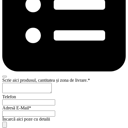
Scrie aici produsul, cantitatea și zona de livrare.
*
Company
Telefon
Name
*
Adresă E-Mail
*
Încarcă aici poze cu detalii