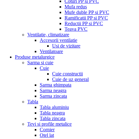
Coturi PP si PVC
Mufa redus
Mufe duble PP si PVC
Ramificatii PP si PVC
Reductii PP si PVC
Teava PVC
Ventilatie, climatizare
Accesorii ventilatie
Usi de vizitare
Ventilatoare
Produse metalurgice
Sarma si cuie
Cuie
Cuie constructii
Cuie de uz general
Sarma ghimpata
Sarma neagra
Sarma zincata
Tabla
Tabla aluminiu
Tabla neagra
Tabla zincata
Tevi si profile metalice
Cornier
Otel lat