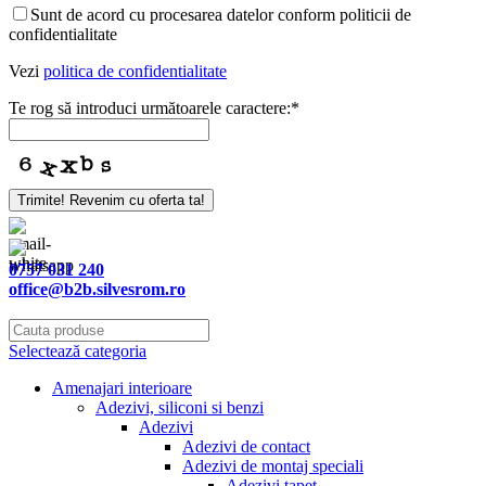
Sunt de acord cu procesarea datelor conform politicii de
confidentialitate
Vezi
politica de confidentialitate
Te rog să introduci următoarele caractere:
*
Trimite! Revenim cu oferta ta!
0757 031 240
office@b2b.silvesrom.ro
Selectează categoria
Amenajari interioare
Adezivi, siliconi si benzi
Adezivi
Adezivi de contact
Adezivi de montaj speciali
Adezivi tapet