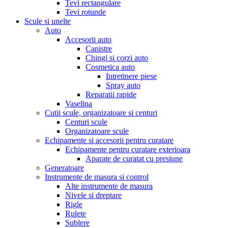
Tevi rectangulare
Tevi rotunde
Scule si unelte
Auto
Accesorii auto
Canistre
Chingi si corzi auto
Cosmetica auto
Intretinere piese
Spray auto
Reparatii rapide
Vaselina
Cutii scule, organizatoare si centuri
Centuri scule
Organizatoare scule
Echipamente si accesorii pentru curatare
Echipamente pentru curatare exterioara
Aparate de curatat cu presiune
Generatoare
Instrumente de masura si control
Alte instrumente de masura
Nivele si dreptare
Rigle
Rulete
Sublere