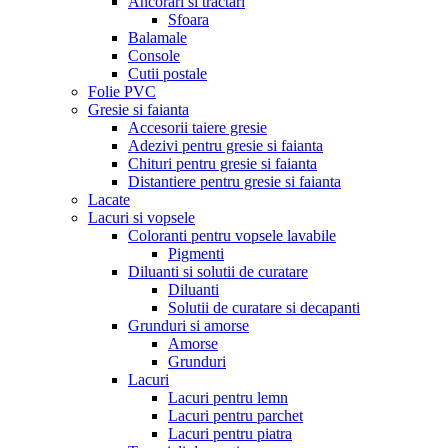
Ancorari si tractari
Sfoara
Balamale
Console
Cutii postale
Folie PVC
Gresie si faianta
Accesorii taiere gresie
Adezivi pentru gresie si faianta
Chituri pentru gresie si faianta
Distantiere pentru gresie si faianta
Lacate
Lacuri si vopsele
Coloranti pentru vopsele lavabile
Pigmenti
Diluanti si solutii de curatare
Diluanti
Solutii de curatare si decapanti
Grunduri si amorse
Amorse
Grunduri
Lacuri
Lacuri pentru lemn
Lacuri pentru parchet
Lacuri pentru piatra