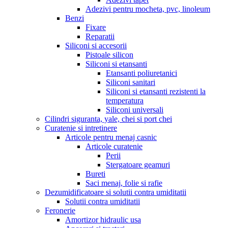
Adezivi pentru mocheta, pvc, linoleum
Benzi
Fixare
Reparatii
Siliconi si accesorii
Pistoale silicon
Siliconi si etansanti
Etansanti poliuretanici
Siliconi sanitari
Siliconi si etansanti rezistenti la
temperatura
Siliconi universali
Cilindri siguranta, yale, chei si port chei
Curatenie si intretinere
Articole pentru menaj casnic
Articole curatenie
Perii
Stergatoare geamuri
Bureti
Saci menaj, folie si rafie
Dezumidificatoare si solutii contra umiditatii
Solutii contra umiditatii
Feronerie
Amortizor hidraulic usa