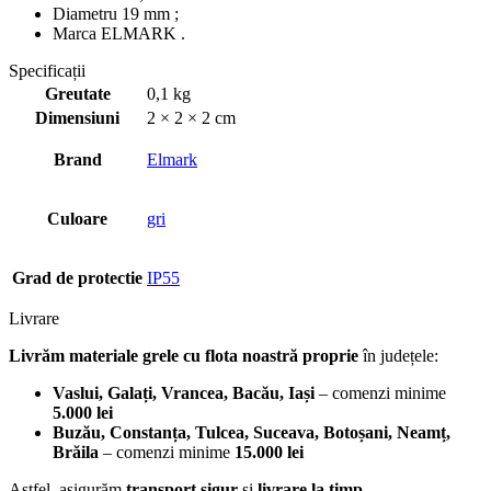
Diametru 19 mm ;
Marca ELMARK .
Specificații
Greutate
0,1 kg
Dimensiuni
2 × 2 × 2 cm
Brand
Elmark
Culoare
gri
Grad de protectie
IP55
Livrare
Livrăm materiale grele cu flota noastră proprie
în județele:
Vaslui, Galați, Vrancea, Bacău, Iași
– comenzi minime
5.000 lei
Buzău, Constanța, Tulcea, Suceava, Botoșani, Neamț,
Brăila
– comenzi minime
15.000 lei
Astfel, asigurăm
transport sigur
și
livrare la timp
.