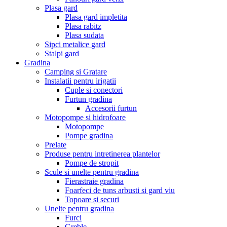
Plasa gard
Plasa gard impletita
Plasa rabitz
Plasa sudata
Sipci metalice gard
Stalpi gard
Gradina
Camping si Gratare
Instalatii pentru irigatii
Cuple si conectori
Furtun gradina
Accesorii furtun
Motopompe si hidrofoare
Motopompe
Pompe gradina
Prelate
Produse pentru intretinerea plantelor
Pompe de stropit
Scule si unelte pentru gradina
Fierastraie gradina
Foarfeci de tuns arbusti si gard viu
Topoare și securi
Unelte pentru gradina
Furci
Greble