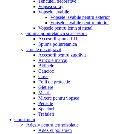
Tencuieli decorative
Vopsea spray
Vopsele lavabile
Vopsele lavabile pentru exterior
Vopsele lavabile pentru interior
Vopsele pentru lemn si metal
Spuma poliuretanica si accesorii
Accesorii spuma PU
Spuma poliuretanica
Unelte de zugravit
Accesorii pentru zugrăvit
Articole marcaj
Bidinele
Cancioc
Cuve
Folii de protecție
Gletiere
Mistrii
Mixere pentru vopsea
Pensule
Spacluri
Trafaleti
Constructii
Adeziv pentru termoizolatie
Adezivi polistiren