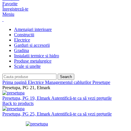
Favorite
Înregistreză-te
Meniu
Amenajari interioare
Constructii
Electrice
Garduri si accesorii
Gradina
Instalatii termice si hidro
Produse metalurgice
Scule si unelte
Search
Prima pagină
Electrice
Managementul cablurilor
Presetupe
Presetupa, PG 21, Elmark
Presetupa, PG 19, Elmark
Autentifică-te ca să vezi prețurile
Back to products
Presetupa, PG 25, Elmark
Autentifică-te ca să vezi prețurile