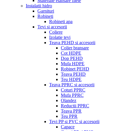
Materiale etansare filete
Instalatii hidro
Garnituri
Robineti
Robineti apa
Tevi si accesorii
Coliere
Izolatie tevi
Teava PEHD si accesorii
Colier bransare
Cot HDPE
Dop PEHD
Mufa HDPE
Robinet PEHD
Teava PEHD
Teu HDPE
Teava PPRC si accesorii
Coturi PPRC
Mufa PPRC
Olandez
Reductii PPRC
Teava PPR
Teu PPR
Tevi PP si PVC si accesorii
Capace