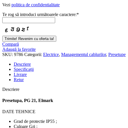
Vezi
politica de confidentialitate
Te rog să introduci următoarele caractere:
*
Trimite! Revenim cu oferta ta!
Email
Compară
Address
Adaugă la favorite
*
SKU:
9786
Categorii:
Electrice
,
Managementul cablurilor
,
Presetupe
Descriere
Specificații
Livrare
Retur
Descriere
Presetupa, PG 21, Elmark
DATE TEHNICE
Grad de protectie IP55 ;
Culoare Gri ;