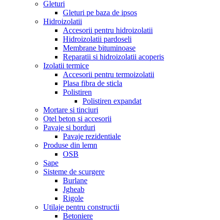
Gleturi
Gleturi pe baza de ipsos
Hidroizolatii
Accesorii pentru hidroizolatii
Hidroizolatii pardoseli
Membrane bituminoase
Reparatii si hidroizolatii acoperis
Izolatii termice
Accesorii pentru termoizolatii
Plasa fibra de sticla
Polistiren
Polistiren expandat
Mortare si tinciuri
Otel beton si accesorii
Pavaje si borduri
Pavaje rezidentiale
Produse din lemn
OSB
Sape
Sisteme de scurgere
Burlane
Jgheab
Rigole
Utilaje pentru constructii
Betoniere