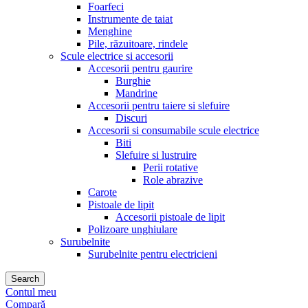
Foarfeci
Instrumente de taiat
Menghine
Pile, răzuitoare, rindele
Scule electrice si accesorii
Accesorii pentru gaurire
Burghie
Mandrine
Accesorii pentru taiere si slefuire
Discuri
Accesorii si consumabile scule electrice
Biti
Slefuire si lustruire
Perii rotative
Role abrazive
Carote
Pistoale de lipit
Accesorii pistoale de lipit
Polizoare unghiulare
Surubelnite
Surubelnite pentru electricieni
Search
Contul meu
Compară