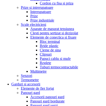
Cordon cu fisa si priza
Prize si intrerupatoare
Intrerupatoare
Prize
Prize industriale
Scule electricieni
Aparate de masurat tensiunea
Clesti pentru sertizat si dezizolat
Elemente de conectica si fixare
Bloc terminal
Bride plastic
Cleme de sina
Clipsuri
Papuci cablu si mufe
Reglete
Tuburi termocontractabile
Multimetre
Senzori
Termometre
Garduri si accesorii
Elemente de fier forjat
Panouri gard
Accesorii panouri gard
Panouri gard bordurate
Panouri gard verzi