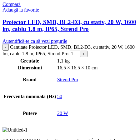
Compară
Adaugă la favorite
Proiector LED, SMD, BL2-D3, cu stativ, 20 W, 1600
lm, cablu 1.8 m, IP65, Strend Pro
Autentifică-te ca să vezi prețurile
Cantitate Proiector LED, SMD, BL2-D3, cu stativ, 20 W, 1600
lm, cablu 1.8 m, IP65, Strend Pro
Greutate
1,1 kg
Dimensiuni
16,5 × 16,5 × 10 cm
Brand
Strend Pro
Frecventa nominala (Hz)
50
Putere
20 W