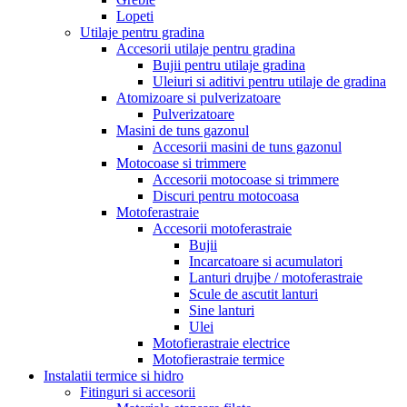
Lopeti
Utilaje pentru gradina
Accesorii utilaje pentru gradina
Bujii pentru utilaje gradina
Uleiuri si aditivi pentru utilaje de gradina
Atomizoare si pulverizatoare
Pulverizatoare
Masini de tuns gazonul
Accesorii masini de tuns gazonul
Motocoase si trimmere
Accesorii motocoase si trimmere
Discuri pentru motocoasa
Motoferastraie
Accesorii motoferastraie
Bujii
Incarcatoare si acumulatori
Lanturi drujbe / motoferastraie
Scule de ascutit lanturi
Sine lanturi
Ulei
Motofierastraie electrice
Motofierastraie termice
Instalatii termice si hidro
Fitinguri si accesorii