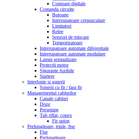
Contoare digitale
Comanda circuite
Butoane
Intrerupatoare crepusculare
Limitatori
Relee
Senzori de miscare
Temporizatoare
Intrerupatoare automate diferentiale
Intrerupatoare automate modulare
Lampi semnalizare
Protectii motor
Sigurante fuzibile
Startere
Interfonie si sonerii
Sonerii cu fir / fara fir
Managementul cablurilor
Canale cabluri
Doze
Presetupe
Tub riflat, copex
Fir spion
Prelungitoare, triple, fise
Fise
Prelungitoare