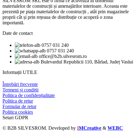
SILVESROM SRL este o firma ce activează în domeniul
materialelor de construcții și amenajărilor interioare. Aceasta este
prezentă pe piața materialelor de construcții , atât prin magazinele
proprii cât și prin rețeaua de distribuție ce acoperă o zona
importantă.
Date de contact
0757 031 240
0757 031 240
office@b2b.silvesrom.ro
Bulevardul Republicii 110, Bârlad, Județ Vaslui
Informații UTILE
Întrebări frecvente
Termeni și condiții
Politica de confidențialitate
Politica de retur
Formular de retur
Politica cookies
Setari GDPR
© B2B SILVESROM. Developed by
I
MCreative
&
WEBC