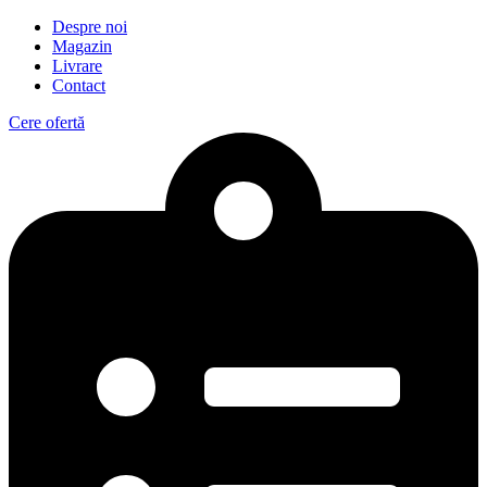
Despre noi
Magazin
Livrare
Contact
Cere ofertă