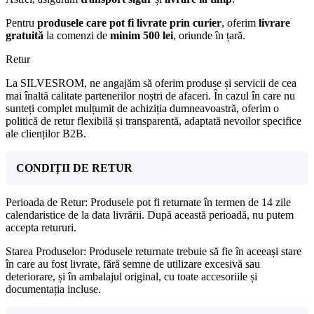
Pentru
produsele care pot fi livrate prin curier
, oferim
livrare
gratuită
la comenzi de
minim 500 lei
, oriunde în țară.
Retur
La SILVESROM, ne angajăm să oferim produse și servicii de cea
mai înaltă calitate partenerilor noștri de afaceri. În cazul în care nu
sunteți complet mulțumit de achiziția dumneavoastră, oferim o
politică de retur flexibilă și transparentă, adaptată nevoilor specifice
ale clienților B2B.
CONDIȚII DE RETUR
Perioada de Retur: Produsele pot fi returnate în termen de 14 zile
calendaristice de la data livrării. După această perioadă, nu putem
accepta retururi.
Starea Produselor: Produsele returnate trebuie să fie în aceeași stare
în care au fost livrate, fără semne de utilizare excesivă sau
deteriorare, și în ambalajul original, cu toate accesoriile și
documentația incluse.