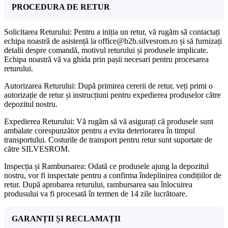
PROCEDURA DE RETUR
Solicitarea Returului: Pentru a iniția un retur, vă rugăm să contactați
echipa noastră de asistență la office@b2b.silvesrom.ro și să furnizați
detalii despre comandă, motivul returului și produsele implicate.
Echipa noastră vă va ghida prin pașii necesari pentru procesarea
returului.
Autorizarea Returului: După primirea cererii de retur, veți primi o
autorizație de retur și instrucțiuni pentru expedierea produselor către
depozitul nostru.
Expedierea Returului: Vă rugăm să vă asigurați că produsele sunt
ambalate corespunzător pentru a evita deteriorarea în timpul
transportului. Costurile de transport pentru retur sunt suportate de
către SILVESROM.
Inspecția și Rambursarea: Odată ce produsele ajung la depozitul
nostru, vor fi inspectate pentru a confirma îndeplinirea condițiilor de
retur. După aprobarea returului, rambursarea sau înlocuirea
produsului va fi procesată în termen de 14 zile lucrătoare.
GARANȚII ȘI RECLAMAȚII