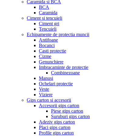
Caramida si BCA
BCA
Caramida
Ciment si tencuieli
Ciment gri
Tencuieli
Echipamente de protectia muncii
Antifoane
Bocanci
Casti protectie
Cizme
Genunchiere
Imbracaminte de protectie
Combinezoane
Manusi
Ochelari protectie
Veste
Viziere
Gips carton si accesorii
Accesorii gips carton
Piese gips carton
Suruburi gips carton
Adeziv gips carton
Placi gips carton
Profile gips carton