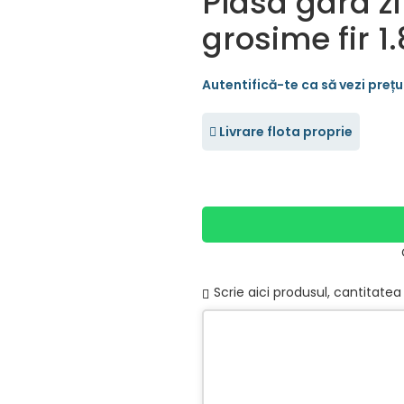
Plasa gard zi
grosime fir 1
Livrare flota proprie
Scrie aici produsul, cantitatea 