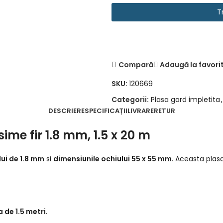
T
Compară
Adaugă la favori
SKU:
120669
Categorii:
Plasa gard impletita
,
DESCRIERE
SPECIFICAȚII
LIVRARE
RETUR
ime fir 1.8 mm, 1.5 x 20 m
lui de 1.8 mm
si
dimensiunile ochiului 55 x 55 mm
. Aceasta pla
 de 1.5 metri
.