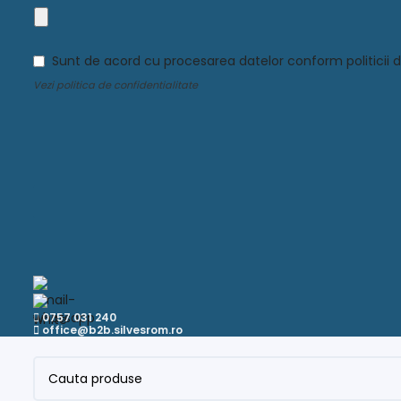
Name
*
Sunt de acord cu procesarea datelor conform politicii d
Vezi
politica de confidentialitate
0757 031 240
office@b2b.silvesrom.ro