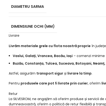
DIAMETRU SARMA
DIMENSIUNE OCHI (MM)
Livrare
Livrăm materiale grele cu flota noastră proprie
în județe
Vaslui, Galați, Vrancea, Bacău, Iași
– comenzi minime
Buzău, Constanța, Tulcea, Suceava, Botoșani, Neamț, 
Astfel, asigurăm
transport sigur
și
livrare la timp
.
Pentru
produsele care pot fi livrate prin curier
, oferim
li
Retur
La SILVESROM, ne angajăm să oferim produse și servicii de c
dumneavoastră, oferim o politică de retur flexibilă și transp