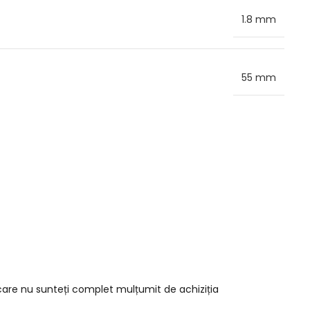
1.8 mm
55 mm
 care nu sunteți complet mulțumit de achiziția