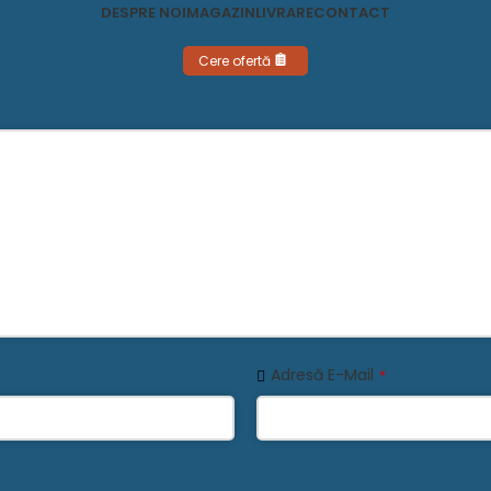
DESPRE NOI
MAGAZIN
LIVRARE
CONTACT
Cere ofertă
Adresă E-Mail
*