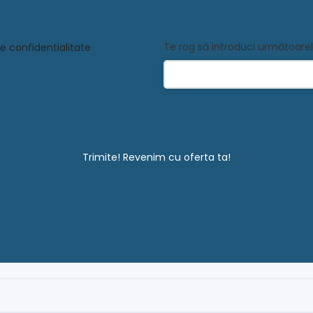
Te rog să introduci următoare
e confidentialitate
Trimite! Revenim cu oferta ta!