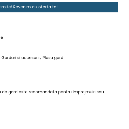
rimite! Revenim cu oferta ta!
te
Garduri si accesorii
,
Plasa gard
sa de gard este recomandata pentru imprejmuiri sau