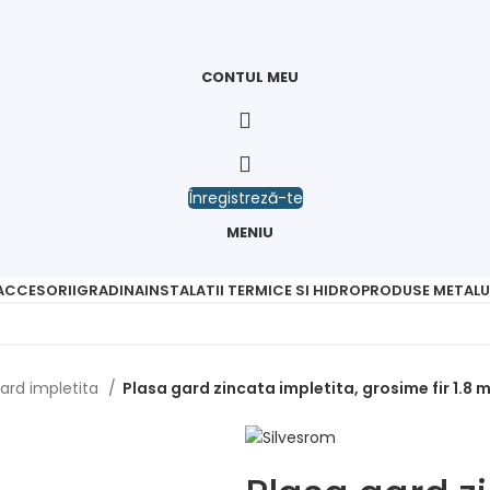
CONTUL MEU
Înregistreză-te
MENIU
 ACCESORII
GRADINA
INSTALATII TERMICE SI HIDRO
PRODUSE METALU
gard impletita
Plasa gard zincata impletita, grosime fir 1.8 m