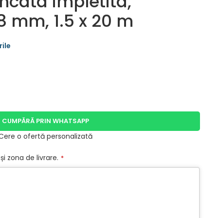
ncata impletita,
.8 mm, 1.5 x 20 m
CUMPĂRĂ PRIN WHATSAPP
Cere o ofertă personalizată
și zona de livrare.
*