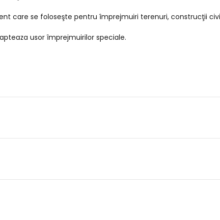
t care se foloseşte pentru împrejmuiri terenuri, construcţii civile
adapteaza usor împrejmuirilor speciale.