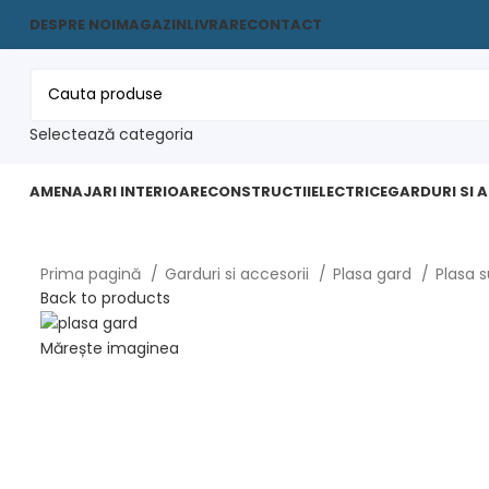
DESPRE NOI
MAGAZIN
LIVRARE
CONTACT
Selectează categoria
AMENAJARI INTERIOARE
CONSTRUCTII
ELECTRICE
GARDURI SI 
Prima pagină
Garduri si accesorii
Plasa gard
Plasa 
Back to products
Mărește imaginea