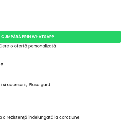
CUMPĂRĂ PRIN WHATSAPP
Cere o ofertă personalizată
te
i si accesorii
,
Plasa gard
 o rezistenţă îndelungată la coroziune.