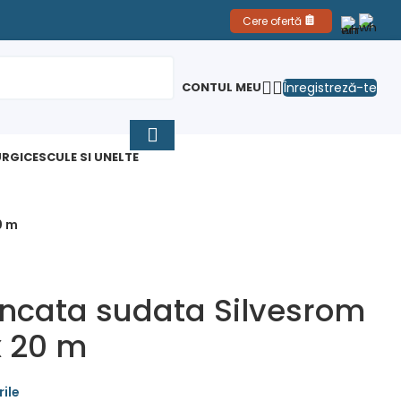
Cere ofertă
Înregistreză-te
CONTUL MEU
RGICE
SCULE SI UNELTE
0 m
incata sudata Silvesrom
x 20 m