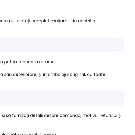
 care nu sunteți complet mulțumit de achiziția
 nu putem accepta retururi.
ă sau deteriorare, și în ambalajul original, cu toate
și să furnizați detalii despre comandă, motivul returului și
selor către depozitul nostru.