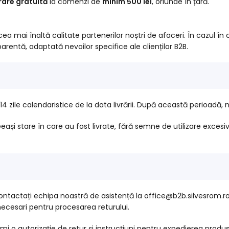
vrare gratuită
la comenzi de
minim 500 lei
, oriunde în țară.
ea mai înaltă calitate partenerilor noștri de afaceri. În cazul în
arentă, adaptată nevoilor specifice ale clienților B2B.
14 zile calendaristice de la data livrării. După această perioadă,
ași stare în care au fost livrate, fără semne de utilizare excesiv
 contactați echipa noastră de asistență la office@b2b.silvesrom.ro 
necesari pentru procesarea returului.
rimi o autorizație de retur și instrucțiuni pentru expedierea produ