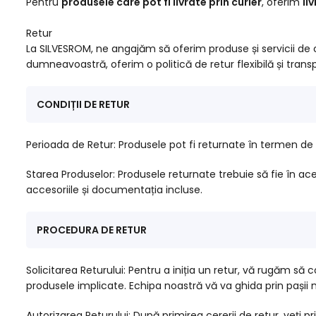
Pentru
produsele care pot fi livrate prin curier
, oferim
li
Retur
La SILVESROM, ne angajăm să oferim produse și servicii de c
dumneavoastră, oferim o politică de retur flexibilă și transp
CONDIȚII DE RETUR
Perioada de Retur: Produsele pot fi returnate în termen de 
Starea Produselor: Produsele returnate trebuie să fie în acee
accesoriile și documentația incluse.
PROCEDURA DE RETUR
Solicitarea Returului: Pentru a iniția un retur, vă rugăm să
produsele implicate. Echipa noastră vă va ghida prin pașii 
Autorizarea Returului: După primirea cererii de retur, veți p