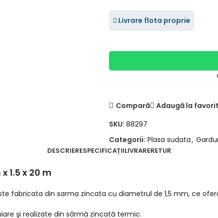
Livrare flota proprie
Compară
Adaugă la favori
SKU:
88297
Categorii:
Plasa sudata
,
Gardur
DESCRIERE
SPECIFICAȚII
LIVRARE
RETUR
x 1.5 x 20 m
te fabricata din sarma zincata cu diametrul de 1,5 mm, ce oferă
liniare şi realizate din sârmă zincată termic.