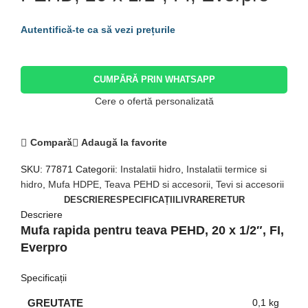
CUMPĂRĂ PRIN WHATSAPP
Cere o ofertă personalizată
Compară
Adaugă la favorite
SKU:
77871
Categorii:
Instalatii hidro
,
Instalatii termice si
hidro
,
Mufa HDPE
,
Teava PEHD si accesorii
,
Tevi si accesorii
DESCRIERE
SPECIFICAȚII
LIVRARE
RETUR
Descriere
Mufa rapida pentru teava PEHD, 20 x 1/2″, FI,
Everpro
Specificații
GREUTATE
0,1 kg