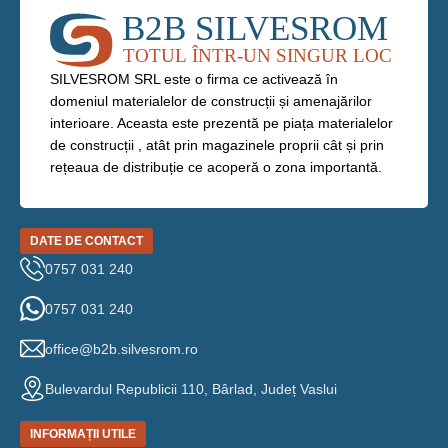
DIMENSIUNE
CULOARE
alb
L
12 mm x 50 m
MATERIAL
PVC
SILVESROM SRL este o firma ce activează în
G
domeniul materialelor de construcții și amenajărilor
CULOARE
Alb
interioare. Aceasta este prezentă pe piața materialelor
de construcții , atât prin magazinele proprii cât și prin
C
rețeaua de distribuție ce acoperă o zona importantă.
DATE DE CONTACT
0757 031 240
0757 031 240
office@b2b.silvesrom.ro
Bulevardul Republicii 110, Bârlad, Județ Vaslui
INFORMAȚII UTILE