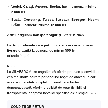
Vaslui, Galați, Vrancea, Bacău, Iași
– comenzi minime
5.000 lei
Buzău, Constanța, Tulcea, Suceava, Botoșani, Neamț,
Brăila
– comenzi minime
15.000 lei
Astfel, asigurăm
transport sigur
și
livrare la timp
.
Pentru
produsele care pot fi livrate prin curier
, oferim
livrare gratuită
la comenzi de
minim 500 lei
,
oriunde în țară.
Retur
La SILVESROM, ne angajăm să oferim produse și servicii de
cea mai înaltă calitate partenerilor noștri de afaceri. În cazul
în care nu sunteți complet mulțumit de achiziția
dumneavoastră, oferim o politică de retur flexibilă și
transparentă, adaptată nevoilor specifice ale clienților B2B.
CONDIȚII DE RETUR