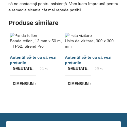
să ne contactați pentru asistență. Vom lucra împreună pentru
a remedia situația cât mai repede posibil.
Produse similare
L
Banda teflon, 12 mm x 50 m,
Usita de vizitare, 300 x 300
TTP62, Strend Pro
mm
Tea
GREUTATE
0,1 kg
GREUTATE
0,5 kg
G
DIMENSIUNI
DIMENSIUNI
D
5 × 5 × 1 cm
20 × 3 × 30 cm
10
BRAND
Strend Pro
BRAND
M