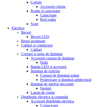
Cofraje
Accesorii cofraje
Roabe si carucioare
Carucioare
Roti roaba
Scari
Electrice
Becuri
Becuri LED
Benzi izolatoare
Cabluri si conductori
Cabluri
Corpuri si surse de iluminat
Accesorii corpuri de iluminat
Dulii
Banda LED si accesorii
Iluminat de exterior
Corpuri de iluminat solare
Proiectoare si iluminat arhitectural
Iluminat de interior decorativ
Spoturi
Lampi de veghe
Distributie electrica si comanda
Accesorii distributie electrica
Contactoare