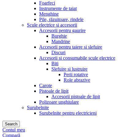
Foarfeci
Instrumente de taiat
Menghine
Pile, răzuitoare, rindele
Scule electrice si accesorii
Accesorii pentru gaurire
Burghie
Mandrine
Accesorii pentru taiere si slefuire
Discuri
Accesorii si consumabile scule electrice
Biti
Slefuire si lustruire
Perii rotative
Role abrazive
Carote
Pistoale de lipit
Accesorii pistoale de lipit
Polizoare unghiulare
Surubelnite
Surubelnite pentru electricieni
Search
Contul meu
Compară