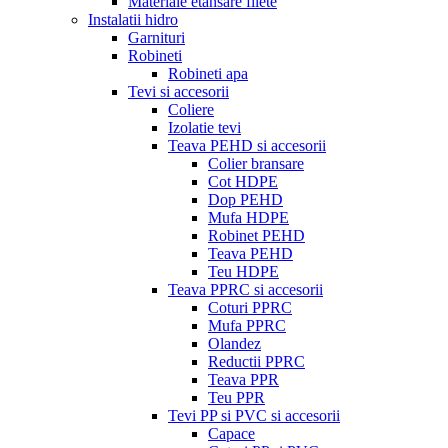
Materiale etansare filete
Instalatii hidro
Garnituri
Robineti
Robineti apa
Tevi si accesorii
Coliere
Izolatie tevi
Teava PEHD si accesorii
Colier bransare
Cot HDPE
Dop PEHD
Mufa HDPE
Robinet PEHD
Teava PEHD
Teu HDPE
Teava PPRC si accesorii
Coturi PPRC
Mufa PPRC
Olandez
Reductii PPRC
Teava PPR
Teu PPR
Tevi PP si PVC si accesorii
Capace