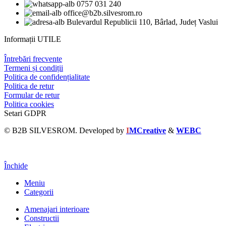
0757 031 240
office@b2b.silvesrom.ro
Bulevardul Republicii 110, Bârlad, Județ Vaslui
Informații UTILE
Întrebări frecvente
Termeni și condiții
Politica de confidențialitate
Politica de retur
Formular de retur
Politica cookies
Setari GDPR
© B2B SILVESROM. Developed by
I
MCreative
&
WEBC
Închide
Meniu
Categorii
Amenajari interioare
Constructii