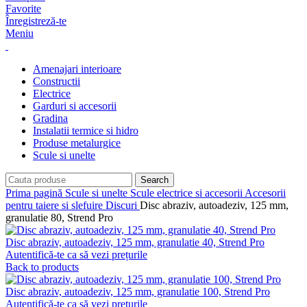
Favorite
Înregistreză-te
Meniu
Amenajari interioare
Constructii
Electrice
Garduri si accesorii
Gradina
Instalatii termice si hidro
Produse metalurgice
Scule si unelte
Search
Prima pagină
Scule si unelte
Scule electrice si accesorii
Accesorii
pentru taiere si slefuire
Discuri
Disc abraziv, autoadeziv, 125 mm,
granulatie 80, Strend Pro
Disc abraziv, autoadeziv, 125 mm, granulatie 40, Strend Pro
Autentifică-te ca să vezi prețurile
Back to products
Disc abraziv, autoadeziv, 125 mm, granulatie 100, Strend Pro
Autentifică-te ca să vezi prețurile