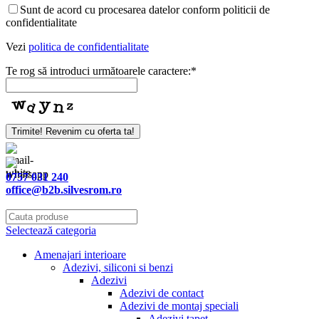
Sunt de acord cu procesarea datelor conform politicii de
confidentialitate
Vezi
politica de confidentialitate
Te rog să introduci următoarele caractere:
*
Trimite! Revenim cu oferta ta!
0757 031 240
office@b2b.silvesrom.ro
Selectează categoria
Amenajari interioare
Adezivi, siliconi si benzi
Adezivi
Adezivi de contact
Adezivi de montaj speciali
Adezivi tapet