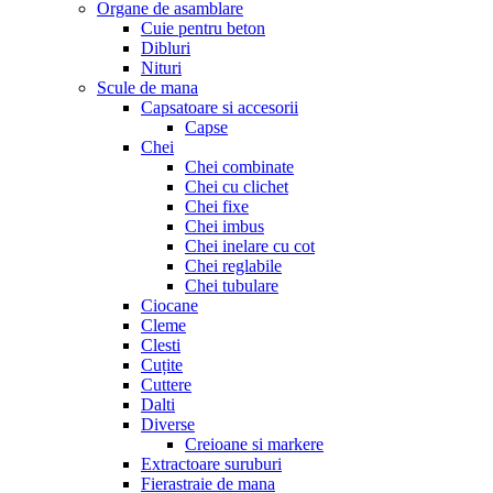
Organe de asamblare
Cuie pentru beton
Dibluri
Nituri
Scule de mana
Capsatoare si accesorii
Capse
Chei
Chei combinate
Chei cu clichet
Chei fixe
Chei imbus
Chei inelare cu cot
Chei reglabile
Chei tubulare
Ciocane
Cleme
Clesti
Cuțite
Cuttere
Dalti
Diverse
Creioane si markere
Extractoare suruburi
Fierastraie de mana