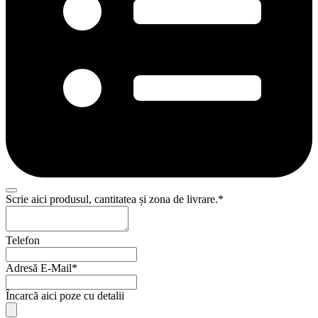
Scrie aici produsul, cantitatea și zona de livrare.
*
Company
Telefon
Name
*
Adresă E-Mail
*
Încarcă aici poze cu detalii