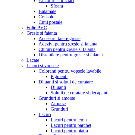
Ancorari si tractari
Sfoara
Balamale
Console
Cutii postale
Folie PVC
Gresie si faianta
Accesorii taiere gresie
Adezivi pentru gresie si faianta
Chituri pentru gresie si faianta
Distantiere pentru gresie si faianta
Lacate
Lacuri si vopsele
Coloranti pentru vopsele lavabile
Pigmenti
Diluanti si solutii de curatare
Diluanti
Solutii de curatare si decapanti
Grunduri si amorse
Amorse
Grunduri
Lacuri
Lacuri pentru lemn
Lacuri pentru parchet
Lacuri pentru piatra