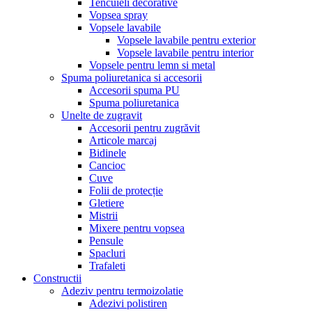
Tencuieli decorative
Vopsea spray
Vopsele lavabile
Vopsele lavabile pentru exterior
Vopsele lavabile pentru interior
Vopsele pentru lemn si metal
Spuma poliuretanica si accesorii
Accesorii spuma PU
Spuma poliuretanica
Unelte de zugravit
Accesorii pentru zugrăvit
Articole marcaj
Bidinele
Cancioc
Cuve
Folii de protecție
Gletiere
Mistrii
Mixere pentru vopsea
Pensule
Spacluri
Trafaleti
Constructii
Adeziv pentru termoizolatie
Adezivi polistiren