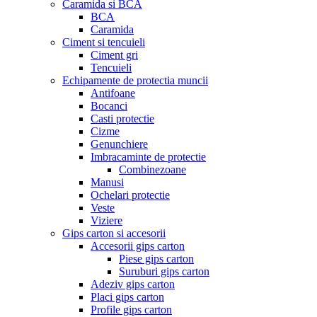
Caramida si BCA
BCA
Caramida
Ciment si tencuieli
Ciment gri
Tencuieli
Echipamente de protectia muncii
Antifoane
Bocanci
Casti protectie
Cizme
Genunchiere
Imbracaminte de protectie
Combinezoane
Manusi
Ochelari protectie
Veste
Viziere
Gips carton si accesorii
Accesorii gips carton
Piese gips carton
Suruburi gips carton
Adeziv gips carton
Placi gips carton
Profile gips carton