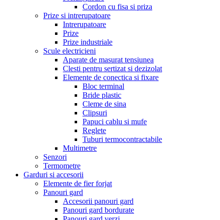
Cordon cu fisa si priza
Prize si intrerupatoare
Intrerupatoare
Prize
Prize industriale
Scule electricieni
Aparate de masurat tensiunea
Clesti pentru sertizat si dezizolat
Elemente de conectica si fixare
Bloc terminal
Bride plastic
Cleme de sina
Clipsuri
Papuci cablu si mufe
Reglete
Tuburi termocontractabile
Multimetre
Senzori
Termometre
Garduri si accesorii
Elemente de fier forjat
Panouri gard
Accesorii panouri gard
Panouri gard bordurate
Panouri gard verzi