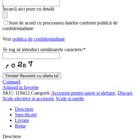
Încarcă aici poze cu detalii
Sunt de acord cu procesarea datelor conform politicii de
confidentialitate
Vezi
politica de confidentialitate
Te rog să introduci următoarele caractere:
*
Company
Trimite! Revenim cu oferta ta!
Name
*
Compară
Adaugă la favorite
SKU:
119412
Categorii:
Accesorii pentru taiere si slefuire
,
Discuri
,
Scule electrice si accesorii
,
Scule si unelte
Descriere
Specificații
Livrare
Retur
Descriere