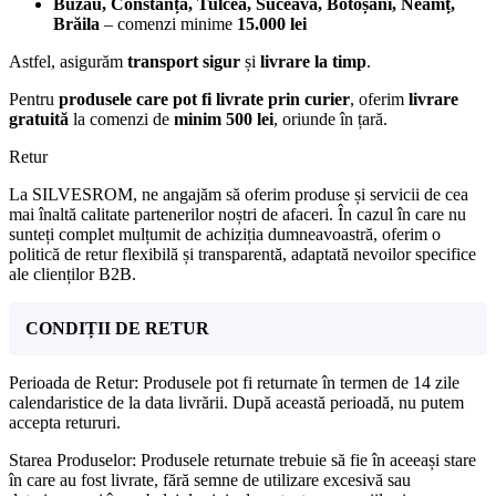
Buzău, Constanța, Tulcea, Suceava, Botoșani, Neamț,
Brăila
– comenzi minime
15.000 lei
Astfel, asigurăm
transport sigur
și
livrare la timp
.
Pentru
produsele care pot fi livrate prin curier
, oferim
livrare
gratuită
la comenzi de
minim 500 lei
, oriunde în țară.
Retur
La SILVESROM, ne angajăm să oferim produse și servicii de cea
mai înaltă calitate partenerilor noștri de afaceri. În cazul în care nu
sunteți complet mulțumit de achiziția dumneavoastră, oferim o
politică de retur flexibilă și transparentă, adaptată nevoilor specifice
ale clienților B2B.
CONDIȚII DE RETUR
Perioada de Retur: Produsele pot fi returnate în termen de 14 zile
calendaristice de la data livrării. După această perioadă, nu putem
accepta retururi.
Starea Produselor: Produsele returnate trebuie să fie în aceeași stare
în care au fost livrate, fără semne de utilizare excesivă sau