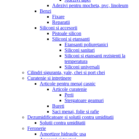
Adezivi pentru mocheta, pvc, linoleum
Benzi
Fixare
Reparatii
Siliconi si accesorii
Pistoale silicon
Siliconi si etansanti
Etansanti poliuretanici
Siliconi sanitari
Siliconi si etansanti rezistenti la
temperatura
Siliconi universali
Cilindri siguranta, yale, chei si port chei
Curatenie si intretinere
Articole pentru menaj casnic
Articole curatenie
Perii
Stergatoare geamuri
Bureti
Saci menaj, folie si rafie
Dezumidificatoare si solutii contra umiditatii
Solutii contra umiditatii
Feronerie
Amortizor hidraulic usa