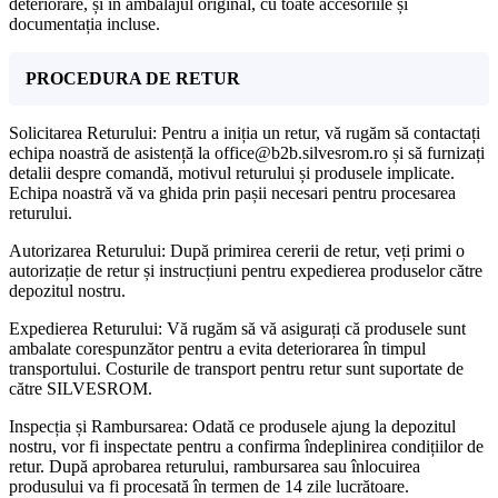
deteriorare, și în ambalajul original, cu toate accesoriile și
documentația incluse.
PROCEDURA DE RETUR
Solicitarea Returului: Pentru a iniția un retur, vă rugăm să contactați
echipa noastră de asistență la office@b2b.silvesrom.ro și să furnizați
detalii despre comandă, motivul returului și produsele implicate.
Echipa noastră vă va ghida prin pașii necesari pentru procesarea
returului.
Autorizarea Returului: După primirea cererii de retur, veți primi o
autorizație de retur și instrucțiuni pentru expedierea produselor către
depozitul nostru.
Expedierea Returului: Vă rugăm să vă asigurați că produsele sunt
ambalate corespunzător pentru a evita deteriorarea în timpul
transportului. Costurile de transport pentru retur sunt suportate de
către SILVESROM.
Inspecția și Rambursarea: Odată ce produsele ajung la depozitul
nostru, vor fi inspectate pentru a confirma îndeplinirea condițiilor de
retur. După aprobarea returului, rambursarea sau înlocuirea
produsului va fi procesată în termen de 14 zile lucrătoare.