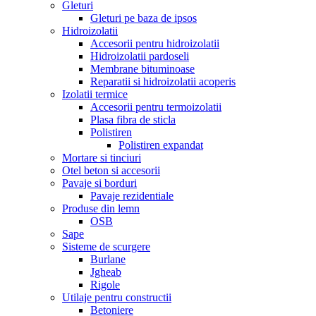
Gleturi
Gleturi pe baza de ipsos
Hidroizolatii
Accesorii pentru hidroizolatii
Hidroizolatii pardoseli
Membrane bituminoase
Reparatii si hidroizolatii acoperis
Izolatii termice
Accesorii pentru termoizolatii
Plasa fibra de sticla
Polistiren
Polistiren expandat
Mortare si tinciuri
Otel beton si accesorii
Pavaje si borduri
Pavaje rezidentiale
Produse din lemn
OSB
Sape
Sisteme de scurgere
Burlane
Jgheab
Rigole
Utilaje pentru constructii
Betoniere