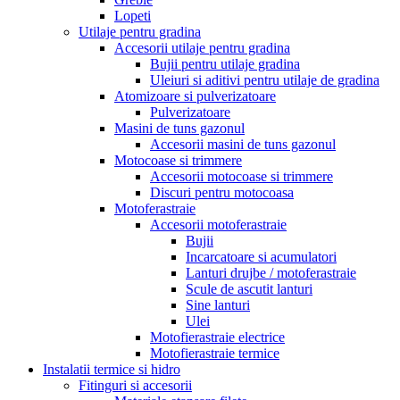
Lopeti
Utilaje pentru gradina
Accesorii utilaje pentru gradina
Bujii pentru utilaje gradina
Uleiuri si aditivi pentru utilaje de gradina
Atomizoare si pulverizatoare
Pulverizatoare
Masini de tuns gazonul
Accesorii masini de tuns gazonul
Motocoase si trimmere
Accesorii motocoase si trimmere
Discuri pentru motocoasa
Motoferastraie
Accesorii motoferastraie
Bujii
Incarcatoare si acumulatori
Lanturi drujbe / motoferastraie
Scule de ascutit lanturi
Sine lanturi
Ulei
Motofierastraie electrice
Motofierastraie termice
Instalatii termice si hidro
Fitinguri si accesorii