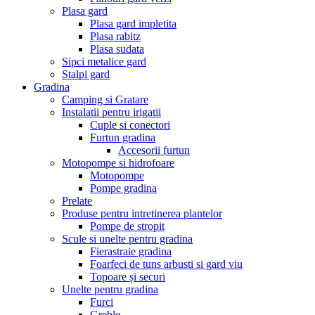
Plasa gard
Plasa gard impletita
Plasa rabitz
Plasa sudata
Sipci metalice gard
Stalpi gard
Gradina
Camping si Gratare
Instalatii pentru irigatii
Cuple si conectori
Furtun gradina
Accesorii furtun
Motopompe si hidrofoare
Motopompe
Pompe gradina
Prelate
Produse pentru intretinerea plantelor
Pompe de stropit
Scule si unelte pentru gradina
Fierastraie gradina
Foarfeci de tuns arbusti si gard viu
Topoare și securi
Unelte pentru gradina
Furci
Greble