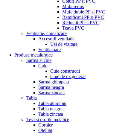
Coturi PP si PVC
Mufa redus
Mufe duble PP si PVC
Ramificatii PP si PVC
Reductii PP si PVC
Teava PVC
Ventilatie, climatizare
Accesorii ventilatie
Usi de vizitare
Ventilatoare
Produse metalurgice
Sarma si cuie
Cuie
Cuie constructii
Cuie de uz general
Sarma ghimpata
Sarma neagra
Sarma zincata
Tabla
Tabla aluminiu
Tabla neagra
Tabla zincata
Tevi si profile metalice
Cornier
Otel lat