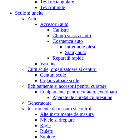
Tevi rectangulare
Tevi rotunde
Scule si unelte
Auto
Accesorii auto
Canistre
Chingi si corzi auto
Cosmetica auto
Intretinere piese
Spray auto
Reparatii rapide
Vaselina
Cutii scule, organizatoare si centuri
Centuri scule
Organizatoare scule
Echipamente si accesorii pentru curatare
Echipamente pentru curatare exterioara
Aparate de curatat cu presiune
Generatoare
Instrumente de masura si control
Alte instrumente de masura
Nivele si dreptare
Rigle
Rulete
Sublere