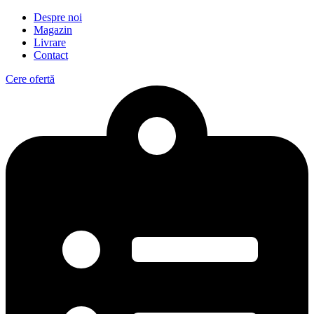
Despre noi
Magazin
Livrare
Contact
Cere ofertă