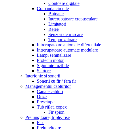
Contoare digitale
Comanda circuite
Butoane
Intrerupatoare crepusculare
Limitatori
Relee
Senzori de miscare
Temporizatoare
Intrerupatoare automate diferentiale
Intrerupatoare automate modulare
Lampi semnalizare
Protectii motor
Sigurante fuzibile
Startere
Interfonie si sonerii
Sonerii cu fir / fara fir
Managementul cablurilor
Canale cabluri
Doze
Presetupe
Tub riflat, copex
Fir spion
Prelungitoare, triple, fise
Fise
Prelungitoare