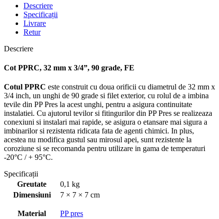
Descriere
Specificații
Livrare
Retur
Descriere
Cot PPRC, 32 mm x 3/4”, 90 grade, FE
Cotul PPRC
este construit cu doua orificii cu diametrul de 32 mm x
3/4 inch, un unghi de 90 grade si filet exterior, cu rolul de a imbina
tevile din PP Pres la acest unghi, pentru a asigura continuitate
instalatiei. Cu ajutorul tevilor si fitingurilor din PP Pres se realizeaza
conexiuni si instalari mai rapide, se asigura o etansare mai sigura a
imbinarilor si rezistenta ridicata fata de agenti chimici. In plus,
acestea nu modifica gustul sau mirosul apei, sunt rezistente la
coroziune si se recomanda pentru utilizare in gama de temperaturi
-20°C / + 95°C.
Specificații
Greutate
0,1 kg
Dimensiuni
7 × 7 × 7 cm
Material
PP pres