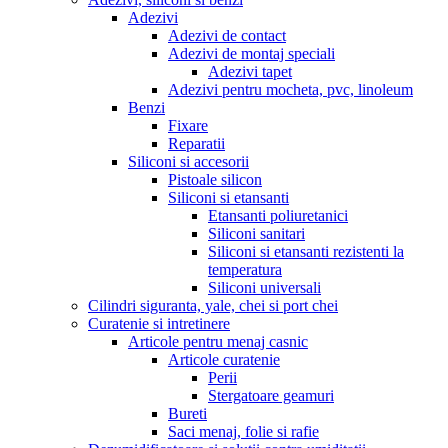
Adezivi
Adezivi de contact
Adezivi de montaj speciali
Adezivi tapet
Adezivi pentru mocheta, pvc, linoleum
Benzi
Fixare
Reparatii
Siliconi si accesorii
Pistoale silicon
Siliconi si etansanti
Etansanti poliuretanici
Siliconi sanitari
Siliconi si etansanti rezistenti la
temperatura
Siliconi universali
Cilindri siguranta, yale, chei si port chei
Curatenie si intretinere
Articole pentru menaj casnic
Articole curatenie
Perii
Stergatoare geamuri
Bureti
Saci menaj, folie si rafie