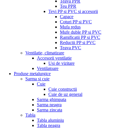
Teava PPR
Teu PPR
Tevi PP si PVC si accesorii
Capace
Coturi PP si PVC
Mufa redus
Mufe duble PP si PVC
Ramificatii PP si PVC
Reductii PP si PVC
Teava PVC
Ventilatie, climatizare
Accesorii ventilatie
Usi de vizitare
Ventilatoare
Produse metalurgice
Sarma si cuie
Cuie
Cuie constructii
Cuie de uz general
Sarma ghimpata
Sarma neagra
Sarma zincata
Tabla
Tabla aluminiu
Tabla neagra