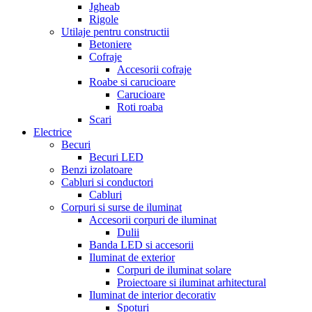
Jgheab
Rigole
Utilaje pentru constructii
Betoniere
Cofraje
Accesorii cofraje
Roabe si carucioare
Carucioare
Roti roaba
Scari
Electrice
Becuri
Becuri LED
Benzi izolatoare
Cabluri si conductori
Cabluri
Corpuri si surse de iluminat
Accesorii corpuri de iluminat
Dulii
Banda LED si accesorii
Iluminat de exterior
Corpuri de iluminat solare
Proiectoare si iluminat arhitectural
Iluminat de interior decorativ
Spoturi