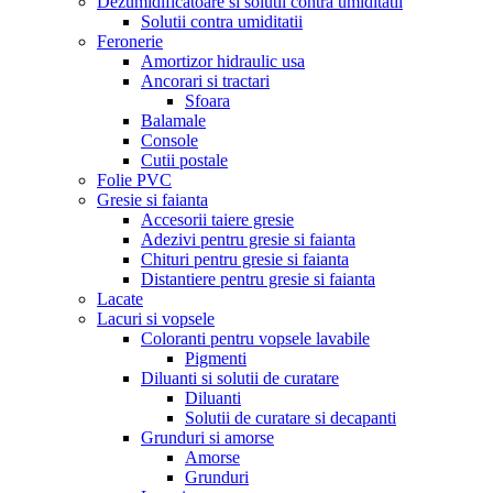
Dezumidificatoare si solutii contra umiditatii
Solutii contra umiditatii
Feronerie
Amortizor hidraulic usa
Ancorari si tractari
Sfoara
Balamale
Console
Cutii postale
Folie PVC
Gresie si faianta
Accesorii taiere gresie
Adezivi pentru gresie si faianta
Chituri pentru gresie si faianta
Distantiere pentru gresie si faianta
Lacate
Lacuri si vopsele
Coloranti pentru vopsele lavabile
Pigmenti
Diluanti si solutii de curatare
Diluanti
Solutii de curatare si decapanti
Grunduri si amorse
Amorse
Grunduri