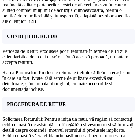
mai înaltă calitate partenerilor noștri de afaceri. În cazul în care nu
sunteți complet mulțumit de achiziția dumneavoastră, oferim o
politică de retur flexibilă și transparentă, adaptată nevoilor specifice
ale clienților B2B.
CONDIȚII DE RETUR
Perioada de Retur: Produsele pot fi returnate în termen de 14 zile
calendaristice de la data livrării. După această perioadă, nu putem
accepta retururi.
Starea Produselor: Produsele returnate trebuie să fie în aceeași stare
în care au fost livrate, fără semne de utilizare excesivă sau
deteriorare, și în ambalajul original, cu toate accesoriile și
documentația incluse.
PROCEDURA DE RETUR
Solicitarea Returului: Pentru a iniția un retur, vă rugăm să contactați
echipa noastră de asistență la office@b2b.silvesrom.ro și să furnizați
detalii despre comandă, motivul returului și produsele implicate.
Echipa noastră vă va ghida prin pașii necesari pentru procesarea