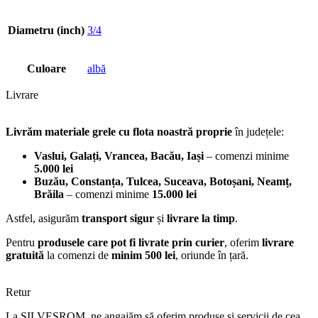
Diametru (inch)
3/4
Culoare
albă
Livrare
Livrăm materiale grele cu flota noastră proprie
în județele:
Vaslui, Galați, Vrancea, Bacău, Iași
– comenzi minime
5.000 lei
Buzău, Constanța, Tulcea, Suceava, Botoșani, Neamț,
Brăila
– comenzi minime
15.000 lei
Astfel, asigurăm
transport sigur
și
livrare la timp
.
Pentru
produsele care pot fi livrate prin curier
, oferim
livrare
gratuită
la comenzi de
minim 500 lei
, oriunde în țară.
Retur
La SILVESROM, ne angajăm să oferim produse și servicii de cea