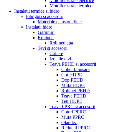
Motofierastraie electrice
Motofierastraie termice
Instalatii termice si hidro
Fitinguri si accesorii
Materiale etansare filete
Instalatii hidro
Garnituri
Robineti
Robineti apa
Tevi si accesorii
Coliere
Izolatie tevi
Teava PEHD si accesorii
Colier bransare
Cot HDPE
Dop PEHD
Mufa HDPE
Robinet PEHD
Teava PEHD
Teu HDPE
Teava PPRC si accesorii
Coturi PPRC
Mufa PPRC
Olandez
Reductii PPRC