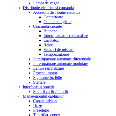
Lampi de veghe
Distributie electrica si comanda
Accesorii distributie electrica
Contactoare
Contoare digitale
Comanda circuite
Butoane
Intrerupatoare crepusculare
Limitatori
Relee
Senzori de miscare
Temporizatoare
Intrerupatoare automate diferentiale
Intrerupatoare automate modulare
Lampi semnalizare
Protectii motor
Sigurante fuzibile
Startere
Interfonie si sonerii
Sonerii cu fir / fara fir
Managementul cablurilor
Canale cabluri
Doze
Presetupe
Tub riflat, copex