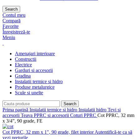
Search
Contul meu
Compară
Favorite
Înregistreză-te
Meniu
Amenajari interioare
Constructii
Electrice
Garduri si accesorii
Gradina
Instalatii termice si hidro
Produse metalurgice
Scule si unelte
Search
Prima pagină
Instalatii termice si hidro
Instalatii hidro
Tevi si
accesorii
Teava PPRC si accesorii
Coturi PPRC
Cot PPRC, 32 mm
x 3/4”, 90 grade, FE
Cot PPRC, 32 mm x 1", 90 grade, filet interior
Autentifică-te ca să
vezi prețurile