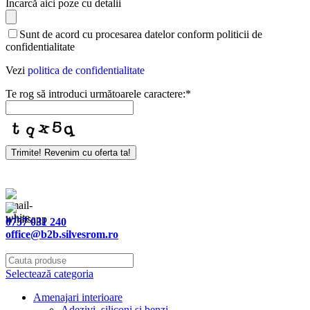
Contact
Încarcă aici poze cu detalii
Email
*
Sunt de acord cu procesarea datelor conform politicii de
confidentialitate
Vezi
politica de confidentialitate
Te rog să introduci următoarele caractere:
*
Trimite! Revenim cu oferta ta!
0757 031 240
office@b2b.silvesrom.ro
Selectează categoria
Amenajari interioare
Adezivi, siliconi si benzi