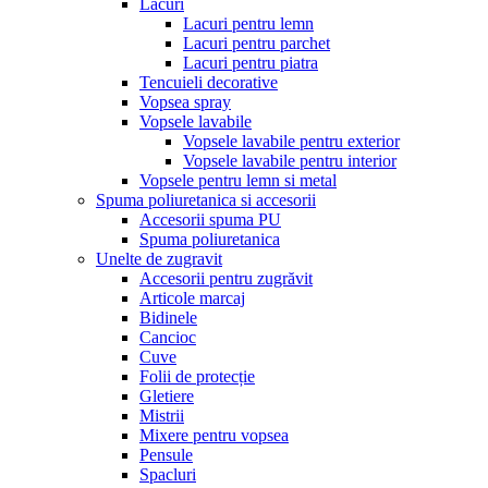
Lacuri
Lacuri pentru lemn
Lacuri pentru parchet
Lacuri pentru piatra
Tencuieli decorative
Vopsea spray
Vopsele lavabile
Vopsele lavabile pentru exterior
Vopsele lavabile pentru interior
Vopsele pentru lemn si metal
Spuma poliuretanica si accesorii
Accesorii spuma PU
Spuma poliuretanica
Unelte de zugravit
Accesorii pentru zugrăvit
Articole marcaj
Bidinele
Cancioc
Cuve
Folii de protecție
Gletiere
Mistrii
Mixere pentru vopsea
Pensule
Spacluri