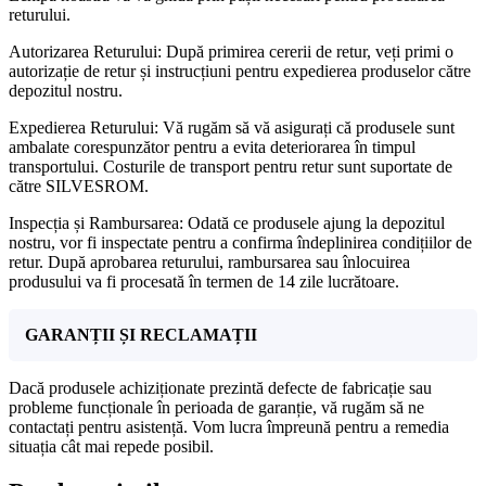
returului.
Autorizarea Returului: După primirea cererii de retur, veți primi o
autorizație de retur și instrucțiuni pentru expedierea produselor către
depozitul nostru.
Expedierea Returului: Vă rugăm să vă asigurați că produsele sunt
ambalate corespunzător pentru a evita deteriorarea în timpul
transportului. Costurile de transport pentru retur sunt suportate de
către SILVESROM.
Inspecția și Rambursarea: Odată ce produsele ajung la depozitul
nostru, vor fi inspectate pentru a confirma îndeplinirea condițiilor de
retur. După aprobarea returului, rambursarea sau înlocuirea
produsului va fi procesată în termen de 14 zile lucrătoare.
GARANȚII ȘI RECLAMAȚII
Dacă produsele achiziționate prezintă defecte de fabricație sau
probleme funcționale în perioada de garanție, vă rugăm să ne
contactați pentru asistență. Vom lucra împreună pentru a remedia
situația cât mai repede posibil.