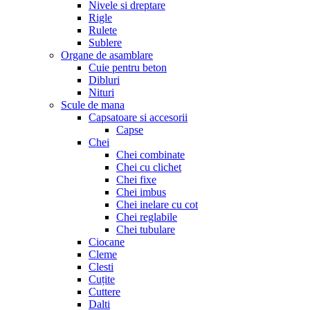
Nivele si dreptare
Rigle
Rulete
Sublere
Organe de asamblare
Cuie pentru beton
Dibluri
Nituri
Scule de mana
Capsatoare si accesorii
Capse
Chei
Chei combinate
Chei cu clichet
Chei fixe
Chei imbus
Chei inelare cu cot
Chei reglabile
Chei tubulare
Ciocane
Cleme
Clesti
Cuțite
Cuttere
Dalti