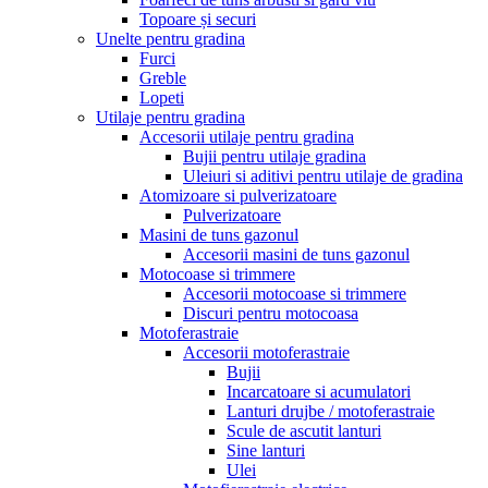
Topoare și securi
Unelte pentru gradina
Furci
Greble
Lopeti
Utilaje pentru gradina
Accesorii utilaje pentru gradina
Bujii pentru utilaje gradina
Uleiuri si aditivi pentru utilaje de gradina
Atomizoare si pulverizatoare
Pulverizatoare
Masini de tuns gazonul
Accesorii masini de tuns gazonul
Motocoase si trimmere
Accesorii motocoase si trimmere
Discuri pentru motocoasa
Motoferastraie
Accesorii motoferastraie
Bujii
Incarcatoare si acumulatori
Lanturi drujbe / motoferastraie
Scule de ascutit lanturi
Sine lanturi
Ulei