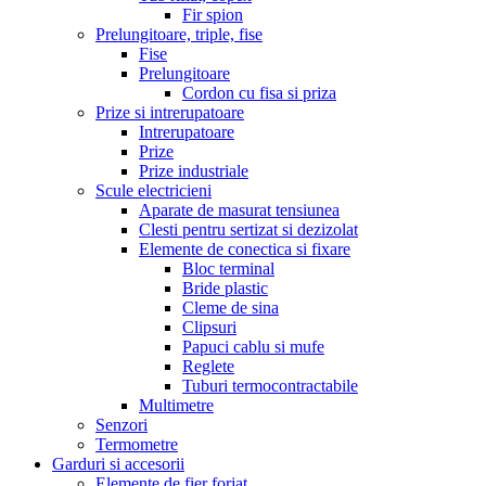
Fir spion
Prelungitoare, triple, fise
Fise
Prelungitoare
Cordon cu fisa si priza
Prize si intrerupatoare
Intrerupatoare
Prize
Prize industriale
Scule electricieni
Aparate de masurat tensiunea
Clesti pentru sertizat si dezizolat
Elemente de conectica si fixare
Bloc terminal
Bride plastic
Cleme de sina
Clipsuri
Papuci cablu si mufe
Reglete
Tuburi termocontractabile
Multimetre
Senzori
Termometre
Garduri si accesorii
Elemente de fier forjat