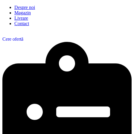
Despre noi
Magazin
Livrare
Contact
Cere ofertă