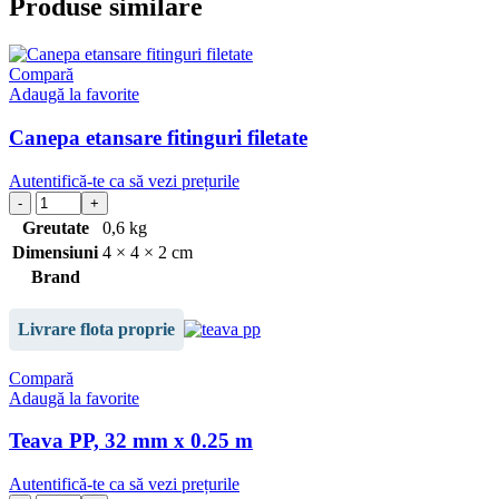
Produse similare
Compară
Adaugă la favorite
Canepa etansare fitinguri filetate
Autentifică-te ca să vezi prețurile
Greutate
0,6 kg
Dimensiuni
4 × 4 × 2 cm
Brand
Livrare flota proprie
Compară
Adaugă la favorite
Teava PP, 32 mm x 0.25 m
Autentifică-te ca să vezi prețurile