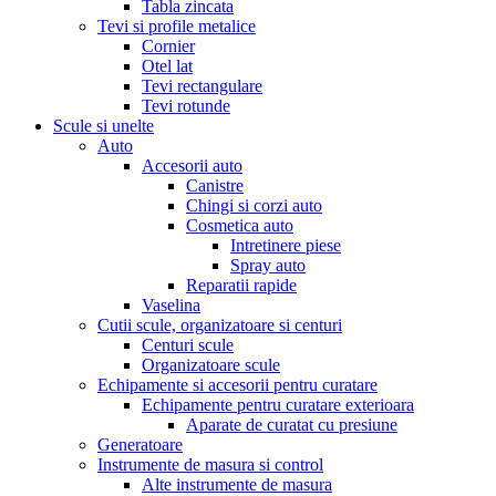
Tabla zincata
Tevi si profile metalice
Cornier
Otel lat
Tevi rectangulare
Tevi rotunde
Scule si unelte
Auto
Accesorii auto
Canistre
Chingi si corzi auto
Cosmetica auto
Intretinere piese
Spray auto
Reparatii rapide
Vaselina
Cutii scule, organizatoare si centuri
Centuri scule
Organizatoare scule
Echipamente si accesorii pentru curatare
Echipamente pentru curatare exterioara
Aparate de curatat cu presiune
Generatoare
Instrumente de masura si control
Alte instrumente de masura