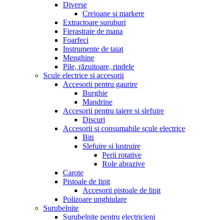
Diverse
Creioane si markere
Extractoare suruburi
Fierastraie de mana
Foarfeci
Instrumente de taiat
Menghine
Pile, răzuitoare, rindele
Scule electrice si accesorii
Accesorii pentru gaurire
Burghie
Mandrine
Accesorii pentru taiere si slefuire
Discuri
Accesorii si consumabile scule electrice
Biti
Slefuire si lustruire
Perii rotative
Role abrazive
Carote
Pistoale de lipit
Accesorii pistoale de lipit
Polizoare unghiulare
Surubelnite
Surubelnite pentru electricieni