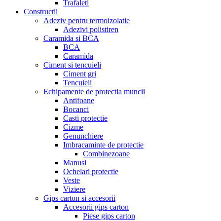
Trafaleti
Constructii
Adeziv pentru termoizolatie
Adezivi polistiren
Caramida si BCA
BCA
Caramida
Ciment si tencuieli
Ciment gri
Tencuieli
Echipamente de protectia muncii
Antifoane
Bocanci
Casti protectie
Cizme
Genunchiere
Imbracaminte de protectie
Combinezoane
Manusi
Ochelari protectie
Veste
Viziere
Gips carton si accesorii
Accesorii gips carton
Piese gips carton