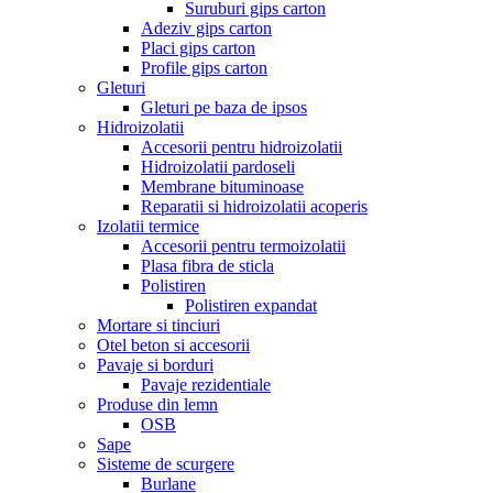
Suruburi gips carton
Adeziv gips carton
Placi gips carton
Profile gips carton
Gleturi
Gleturi pe baza de ipsos
Hidroizolatii
Accesorii pentru hidroizolatii
Hidroizolatii pardoseli
Membrane bituminoase
Reparatii si hidroizolatii acoperis
Izolatii termice
Accesorii pentru termoizolatii
Plasa fibra de sticla
Polistiren
Polistiren expandat
Mortare si tinciuri
Otel beton si accesorii
Pavaje si borduri
Pavaje rezidentiale
Produse din lemn
OSB
Sape
Sisteme de scurgere
Burlane