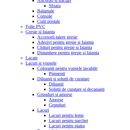
Ancorari si tractari
Sfoara
Balamale
Console
Cutii postale
Folie PVC
Gresie si faianta
Accesorii taiere gresie
Adezivi pentru gresie si faianta
Chituri pentru gresie si faianta
Distantiere pentru gresie si faianta
Lacate
Lacuri si vopsele
Coloranti pentru vopsele lavabile
Pigmenti
Diluanti si solutii de curatare
Diluanti
Solutii de curatare si decapanti
Grunduri si amorse
Amorse
Grunduri
Lacuri
Lacuri pentru lemn
Lacuri pentru parchet
Lacuri pentru piatra