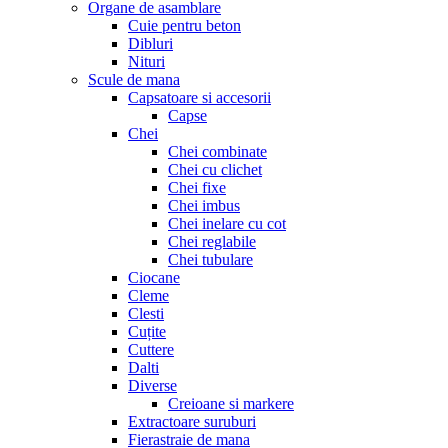
Organe de asamblare
Cuie pentru beton
Dibluri
Nituri
Scule de mana
Capsatoare si accesorii
Capse
Chei
Chei combinate
Chei cu clichet
Chei fixe
Chei imbus
Chei inelare cu cot
Chei reglabile
Chei tubulare
Ciocane
Cleme
Clesti
Cuțite
Cuttere
Dalti
Diverse
Creioane si markere
Extractoare suruburi
Fierastraie de mana