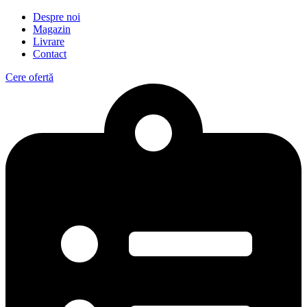
Despre noi
Magazin
Livrare
Contact
Cere ofertă