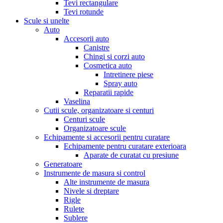
Tevi rectangulare
Tevi rotunde
Scule si unelte
Auto
Accesorii auto
Canistre
Chingi si corzi auto
Cosmetica auto
Intretinere piese
Spray auto
Reparatii rapide
Vaselina
Cutii scule, organizatoare si centuri
Centuri scule
Organizatoare scule
Echipamente si accesorii pentru curatare
Echipamente pentru curatare exterioara
Aparate de curatat cu presiune
Generatoare
Instrumente de masura si control
Alte instrumente de masura
Nivele si dreptare
Rigle
Rulete
Sublere