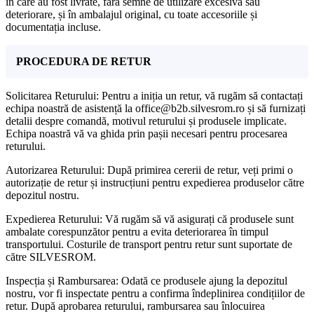
în care au fost livrate, fără semne de utilizare excesivă sau
deteriorare, și în ambalajul original, cu toate accesoriile și
documentația incluse.
PROCEDURA DE RETUR
Solicitarea Returului: Pentru a iniția un retur, vă rugăm să contactați
echipa noastră de asistență la office@b2b.silvesrom.ro și să furnizați
detalii despre comandă, motivul returului și produsele implicate.
Echipa noastră vă va ghida prin pașii necesari pentru procesarea
returului.
Autorizarea Returului: După primirea cererii de retur, veți primi o
autorizație de retur și instrucțiuni pentru expedierea produselor către
depozitul nostru.
Expedierea Returului: Vă rugăm să vă asigurați că produsele sunt
ambalate corespunzător pentru a evita deteriorarea în timpul
transportului. Costurile de transport pentru retur sunt suportate de
către SILVESROM.
Inspecția și Rambursarea: Odată ce produsele ajung la depozitul
nostru, vor fi inspectate pentru a confirma îndeplinirea condițiilor de
retur. După aprobarea returului, rambursarea sau înlocuirea