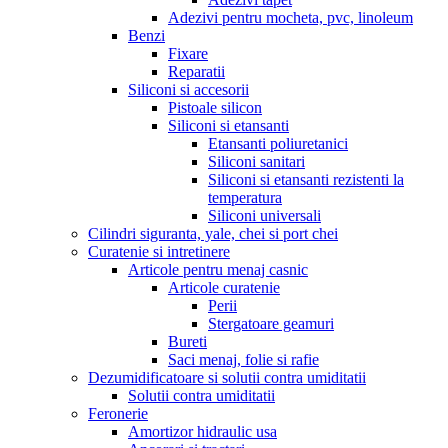
Adezivi pentru mocheta, pvc, linoleum
Benzi
Fixare
Reparatii
Siliconi si accesorii
Pistoale silicon
Siliconi si etansanti
Etansanti poliuretanici
Siliconi sanitari
Siliconi si etansanti rezistenti la
temperatura
Siliconi universali
Cilindri siguranta, yale, chei si port chei
Curatenie si intretinere
Articole pentru menaj casnic
Articole curatenie
Perii
Stergatoare geamuri
Bureti
Saci menaj, folie si rafie
Dezumidificatoare si solutii contra umiditatii
Solutii contra umiditatii
Feronerie
Amortizor hidraulic usa