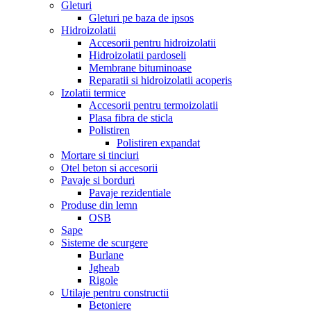
Gleturi
Gleturi pe baza de ipsos
Hidroizolatii
Accesorii pentru hidroizolatii
Hidroizolatii pardoseli
Membrane bituminoase
Reparatii si hidroizolatii acoperis
Izolatii termice
Accesorii pentru termoizolatii
Plasa fibra de sticla
Polistiren
Polistiren expandat
Mortare si tinciuri
Otel beton si accesorii
Pavaje si borduri
Pavaje rezidentiale
Produse din lemn
OSB
Sape
Sisteme de scurgere
Burlane
Jgheab
Rigole
Utilaje pentru constructii
Betoniere