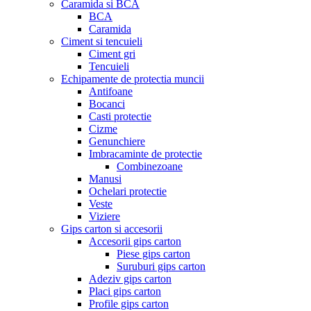
Caramida si BCA
BCA
Caramida
Ciment si tencuieli
Ciment gri
Tencuieli
Echipamente de protectia muncii
Antifoane
Bocanci
Casti protectie
Cizme
Genunchiere
Imbracaminte de protectie
Combinezoane
Manusi
Ochelari protectie
Veste
Viziere
Gips carton si accesorii
Accesorii gips carton
Piese gips carton
Suruburi gips carton
Adeziv gips carton
Placi gips carton
Profile gips carton