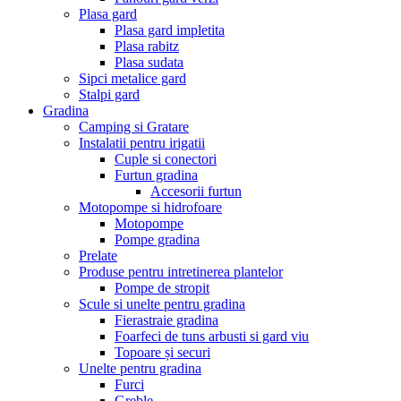
Plasa gard
Plasa gard impletita
Plasa rabitz
Plasa sudata
Sipci metalice gard
Stalpi gard
Gradina
Camping si Gratare
Instalatii pentru irigatii
Cuple si conectori
Furtun gradina
Accesorii furtun
Motopompe si hidrofoare
Motopompe
Pompe gradina
Prelate
Produse pentru intretinerea plantelor
Pompe de stropit
Scule si unelte pentru gradina
Fierastraie gradina
Foarfeci de tuns arbusti si gard viu
Topoare și securi
Unelte pentru gradina
Furci
Greble