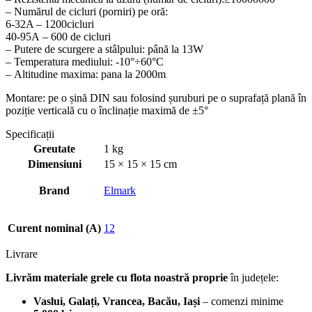
– Numărul de cicluri (porniri) pe oră:
6-32A – 1200cicluri
40-95А – 600 de cicluri
– Putere de scurgere a stâlpului: până la 13W
– Temperatura mediului: -10°÷60°С
– Altitudine maxima: pana la 2000m
Montare: pe o șină DIN sau folosind șuruburi pe o suprafață plană în
poziție verticală cu o înclinație maximă de ±5°
Specificații
Greutate
1 kg
Dimensiuni
15 × 15 × 15 cm
Brand
Elmark
Curent nominal (A)
12
Livrare
Livrăm materiale grele cu flota noastră proprie
în județele:
Vaslui, Galați, Vrancea, Bacău, Iași
– comenzi minime