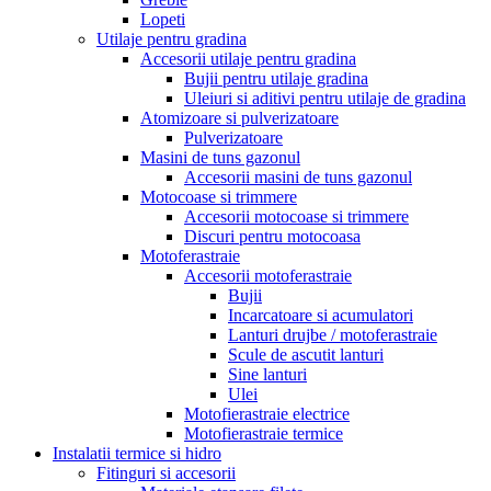
Lopeti
Utilaje pentru gradina
Accesorii utilaje pentru gradina
Bujii pentru utilaje gradina
Uleiuri si aditivi pentru utilaje de gradina
Atomizoare si pulverizatoare
Pulverizatoare
Masini de tuns gazonul
Accesorii masini de tuns gazonul
Motocoase si trimmere
Accesorii motocoase si trimmere
Discuri pentru motocoasa
Motoferastraie
Accesorii motoferastraie
Bujii
Incarcatoare si acumulatori
Lanturi drujbe / motoferastraie
Scule de ascutit lanturi
Sine lanturi
Ulei
Motofierastraie electrice
Motofierastraie termice
Instalatii termice si hidro
Fitinguri si accesorii