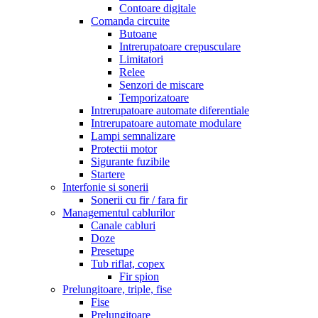
Contoare digitale
Comanda circuite
Butoane
Intrerupatoare crepusculare
Limitatori
Relee
Senzori de miscare
Temporizatoare
Intrerupatoare automate diferentiale
Intrerupatoare automate modulare
Lampi semnalizare
Protectii motor
Sigurante fuzibile
Startere
Interfonie si sonerii
Sonerii cu fir / fara fir
Managementul cablurilor
Canale cabluri
Doze
Presetupe
Tub riflat, copex
Fir spion
Prelungitoare, triple, fise
Fise
Prelungitoare