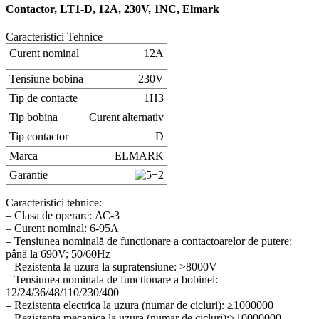
Contactor, LT1-D, 12A, 230V, 1NC, Elmark
Caracteristici Tehnice
Curent nominal
12A
Tensiune bobina
230V
Tip de contacte
1НЗ
Tip bobina
Curent alternativ
Tip contactor
D
Marca
ELMARK
Garantie
Caracteristici tehnice:
– Clasa de operare: АС-3
– Curent nominal: 6-95A
– Tensiunea nominală de funcționare a contactoarelor de putere:
până la 690V; 50/60Hz
– Rezistenta la uzura la supratensiune: >8000V
– Tensiunea nominala de functionare a bobinei:
12/24/36/48/110/230/400
– Rezistenta electrica la uzura (numar de cicluri): ≥1000000
– Rezistenta mecanica la uzura (numar de cicluri):≥10000000