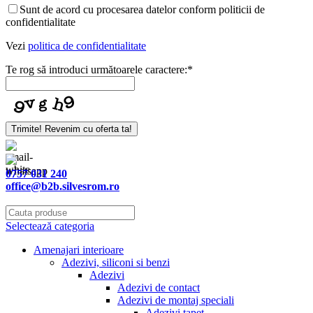
Email
*
Sunt de acord cu procesarea datelor conform politicii de
confidentialitate
Vezi
politica de confidentialitate
Te rog să introduci următoarele caractere:
*
Trimite! Revenim cu oferta ta!
0757 031 240
office@b2b.silvesrom.ro
Selectează categoria
Amenajari interioare
Adezivi, siliconi si benzi
Adezivi
Adezivi de contact
Adezivi de montaj speciali
Adezivi tapet