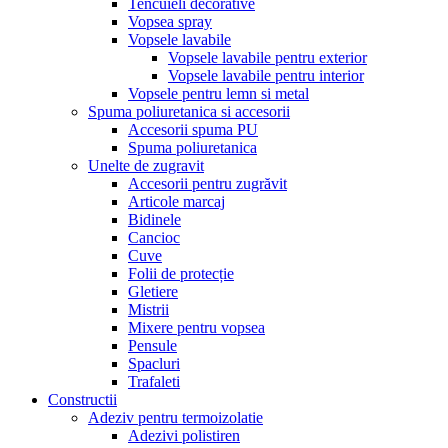
Tencuieli decorative
Vopsea spray
Vopsele lavabile
Vopsele lavabile pentru exterior
Vopsele lavabile pentru interior
Vopsele pentru lemn si metal
Spuma poliuretanica si accesorii
Accesorii spuma PU
Spuma poliuretanica
Unelte de zugravit
Accesorii pentru zugrăvit
Articole marcaj
Bidinele
Cancioc
Cuve
Folii de protecție
Gletiere
Mistrii
Mixere pentru vopsea
Pensule
Spacluri
Trafaleti
Constructii
Adeziv pentru termoizolatie
Adezivi polistiren