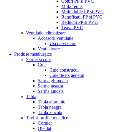
Coturi PP si PVC
Mufa redus
Mufe duble PP si PVC
Ramificatii PP si PVC
Reductii PP si PVC
Teava PVC
Ventilatie, climatizare
Accesorii ventilatie
Usi de vizitare
Ventilatoare
Produse metalurgice
Sarma si cuie
Cuie
Cuie constructii
Cuie de uz general
Sarma ghimpata
Sarma neagra
Sarma zincata
Tabla
Tabla aluminiu
Tabla neagra
Tabla zincata
Tevi si profile metalice
Cornier
Otel lat