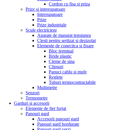
Cordon cu fisa si priza
Prize si intrerupatoare
Intrerupatoare
Prize
Prize industriale
Scule electricieni
Aparate de masurat tensiunea
Clesti pentru sertizat si dezizolat
Elemente de conectica si fixare
Bloc terminal
Bride plastic
Cleme de sina
Clipsuri
Papuci cablu si mufe
Reglete
Tuburi termocontractabile
Multimetre
Senzori
Termometre
Garduri si accesorii
Elemente de fier forjat
Panouri gard
Accesorii panouri gard
Panouri gard bordurate
Panouri gard verzi