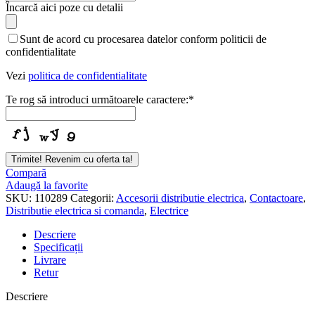
Phone
Încarcă aici poze cu detalii
Number
*
Sunt de acord cu procesarea datelor conform politicii de
confidentialitate
Vezi
politica de confidentialitate
Te rog să introduci următoarele caractere:
*
Trimite! Revenim cu oferta ta!
Compară
Adaugă la favorite
SKU:
110289
Categorii:
Accesorii distributie electrica
,
Contactoare
,
Distributie electrica si comanda
,
Electrice
Descriere
Specificații
Livrare
Retur
Descriere