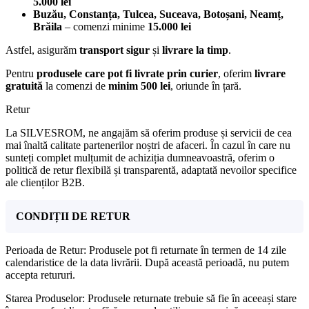
5.000 lei
Buzău, Constanța, Tulcea, Suceava, Botoșani, Neamț,
Brăila
– comenzi minime
15.000 lei
Astfel, asigurăm
transport sigur
și
livrare la timp
.
Pentru
produsele care pot fi livrate prin curier
, oferim
livrare
gratuită
la comenzi de
minim 500 lei
, oriunde în țară.
Retur
La SILVESROM, ne angajăm să oferim produse și servicii de cea
mai înaltă calitate partenerilor noștri de afaceri. În cazul în care nu
sunteți complet mulțumit de achiziția dumneavoastră, oferim o
politică de retur flexibilă și transparentă, adaptată nevoilor specifice
ale clienților B2B.
CONDIȚII DE RETUR
Perioada de Retur: Produsele pot fi returnate în termen de 14 zile
calendaristice de la data livrării. După această perioadă, nu putem
accepta retururi.
Starea Produselor: Produsele returnate trebuie să fie în aceeași stare