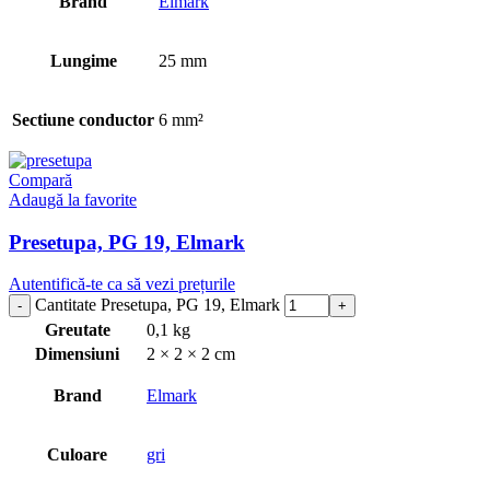
Brand
Elmark
Lungime
25 mm
Sectiune conductor
6 mm²
Compară
Adaugă la favorite
Presetupa, PG 19, Elmark
Autentifică-te ca să vezi prețurile
Cantitate Presetupa, PG 19, Elmark
Greutate
0,1 kg
Dimensiuni
2 × 2 × 2 cm
Brand
Elmark
Culoare
gri