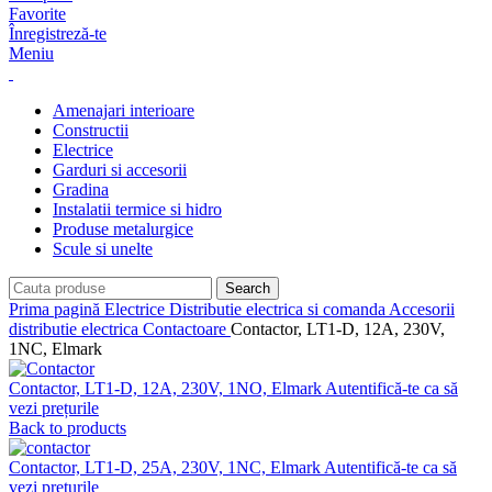
Favorite
Înregistreză-te
Meniu
Amenajari interioare
Constructii
Electrice
Garduri si accesorii
Gradina
Instalatii termice si hidro
Produse metalurgice
Scule si unelte
Search
Prima pagină
Electrice
Distributie electrica si comanda
Accesorii
distributie electrica
Contactoare
Contactor, LT1-D, 12A, 230V,
1NC, Elmark
Contactor, LT1-D, 12A, 230V, 1NO, Elmark
Autentifică-te ca să
vezi prețurile
Back to products
Contactor, LT1-D, 25A, 230V, 1NC, Elmark
Autentifică-te ca să
vezi prețurile