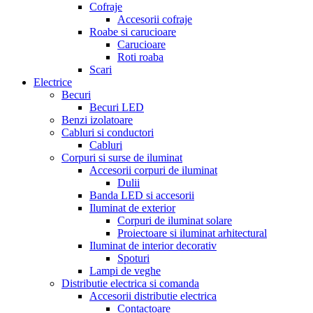
Cofraje
Accesorii cofraje
Roabe si carucioare
Carucioare
Roti roaba
Scari
Electrice
Becuri
Becuri LED
Benzi izolatoare
Cabluri si conductori
Cabluri
Corpuri si surse de iluminat
Accesorii corpuri de iluminat
Dulii
Banda LED si accesorii
Iluminat de exterior
Corpuri de iluminat solare
Proiectoare si iluminat arhitectural
Iluminat de interior decorativ
Spoturi
Lampi de veghe
Distributie electrica si comanda
Accesorii distributie electrica
Contactoare