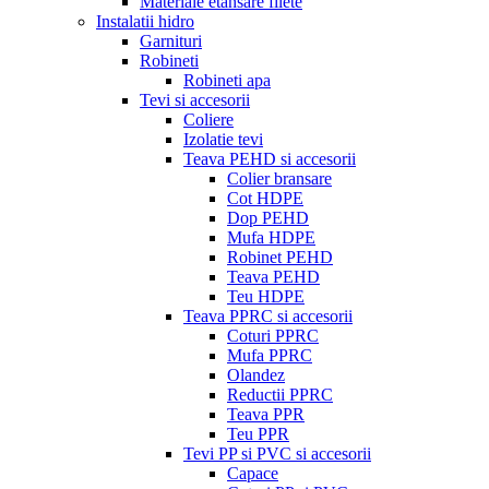
Materiale etansare filete
Instalatii hidro
Garnituri
Robineti
Robineti apa
Tevi si accesorii
Coliere
Izolatie tevi
Teava PEHD si accesorii
Colier bransare
Cot HDPE
Dop PEHD
Mufa HDPE
Robinet PEHD
Teava PEHD
Teu HDPE
Teava PPRC si accesorii
Coturi PPRC
Mufa PPRC
Olandez
Reductii PPRC
Teava PPR
Teu PPR
Tevi PP si PVC si accesorii
Capace