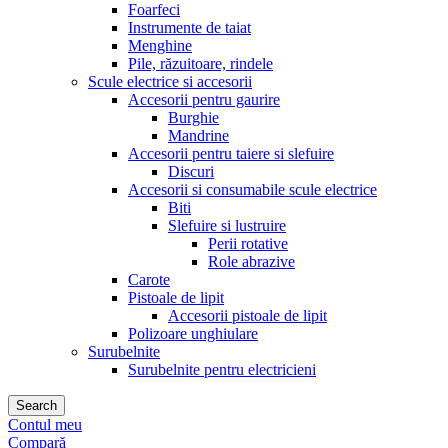
Foarfeci
Instrumente de taiat
Menghine
Pile, răzuitoare, rindele
Scule electrice si accesorii
Accesorii pentru gaurire
Burghie
Mandrine
Accesorii pentru taiere si slefuire
Discuri
Accesorii si consumabile scule electrice
Biti
Slefuire si lustruire
Perii rotative
Role abrazive
Carote
Pistoale de lipit
Accesorii pistoale de lipit
Polizoare unghiulare
Surubelnite
Surubelnite pentru electricieni
Search
Contul meu
Compară