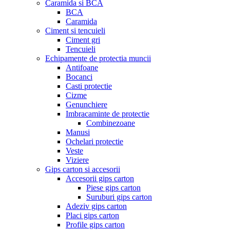
Caramida si BCA
BCA
Caramida
Ciment si tencuieli
Ciment gri
Tencuieli
Echipamente de protectia muncii
Antifoane
Bocanci
Casti protectie
Cizme
Genunchiere
Imbracaminte de protectie
Combinezoane
Manusi
Ochelari protectie
Veste
Viziere
Gips carton si accesorii
Accesorii gips carton
Piese gips carton
Suruburi gips carton
Adeziv gips carton
Placi gips carton
Profile gips carton