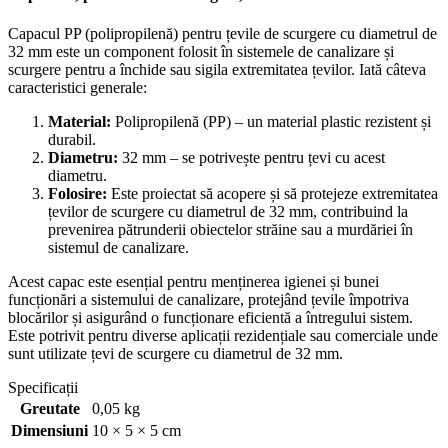
Capacul PP (polipropilenă) pentru țevile de scurgere cu diametrul de
32 mm este un component folosit în sistemele de canalizare și
scurgere pentru a închide sau sigila extremitatea țevilor. Iată câteva
caracteristici generale:
Material:
Polipropilenă (PP) – un material plastic rezistent și
durabil.
Diametru:
32 mm – se potrivește pentru țevi cu acest
diametru.
Folosire:
Este proiectat să acopere și să protejeze extremitatea
țevilor de scurgere cu diametrul de 32 mm, contribuind la
prevenirea pătrunderii obiectelor străine sau a murdăriei în
sistemul de canalizare.
Acest capac este esențial pentru menținerea igienei și bunei
funcționări a sistemului de canalizare, protejând țevile împotriva
blocărilor și asigurând o funcționare eficientă a întregului sistem.
Este potrivit pentru diverse aplicații rezidențiale sau comerciale unde
sunt utilizate țevi de scurgere cu diametrul de 32 mm.
Specificații
Greutate
0,05 kg
Dimensiuni
10 × 5 × 5 cm