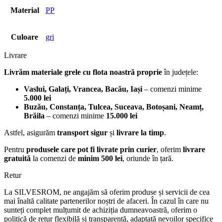
Material
PP
Culoare
gri
Livrare
Livrăm materiale grele cu flota noastră proprie
în județele:
Vaslui, Galați, Vrancea, Bacău, Iași
– comenzi minime
5.000 lei
Buzău, Constanța, Tulcea, Suceava, Botoșani, Neamț,
Brăila
– comenzi minime
15.000 lei
Astfel, asigurăm
transport sigur
și
livrare la timp
.
Pentru
produsele care pot fi livrate prin curier
, oferim
livrare
gratuită
la comenzi de
minim 500 lei
, oriunde în țară.
Retur
La SILVESROM, ne angajăm să oferim produse și servicii de cea
mai înaltă calitate partenerilor noștri de afaceri. În cazul în care nu
sunteți complet mulțumit de achiziția dumneavoastră, oferim o
politică de retur flexibilă și transparentă, adaptată nevoilor specifice