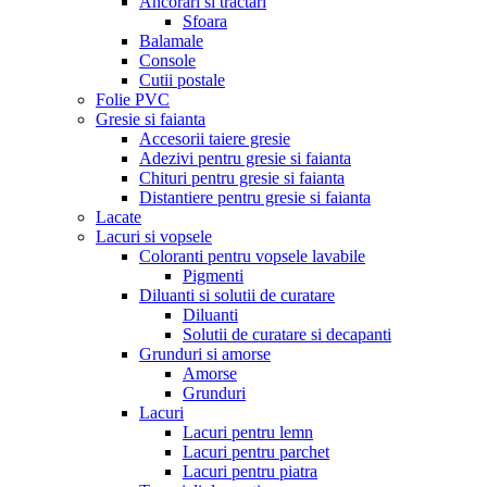
Ancorari si tractari
Sfoara
Balamale
Console
Cutii postale
Folie PVC
Gresie si faianta
Accesorii taiere gresie
Adezivi pentru gresie si faianta
Chituri pentru gresie si faianta
Distantiere pentru gresie si faianta
Lacate
Lacuri si vopsele
Coloranti pentru vopsele lavabile
Pigmenti
Diluanti si solutii de curatare
Diluanti
Solutii de curatare si decapanti
Grunduri si amorse
Amorse
Grunduri
Lacuri
Lacuri pentru lemn
Lacuri pentru parchet
Lacuri pentru piatra