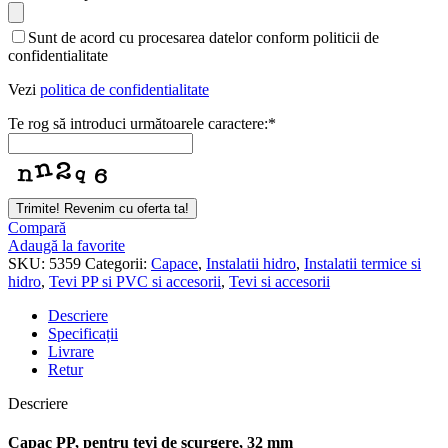
Address
*
Sunt de acord cu procesarea datelor conform politicii de
confidentialitate
Vezi
politica de confidentialitate
Te rog să introduci următoarele caractere:
*
Trimite! Revenim cu oferta ta!
Compară
Adaugă la favorite
SKU:
5359
Categorii:
Capace
,
Instalatii hidro
,
Instalatii termice si
hidro
,
Tevi PP si PVC si accesorii
,
Tevi si accesorii
Descriere
Specificații
Livrare
Retur
Descriere
Capac PP, pentru tevi de scurgere, 32 mm