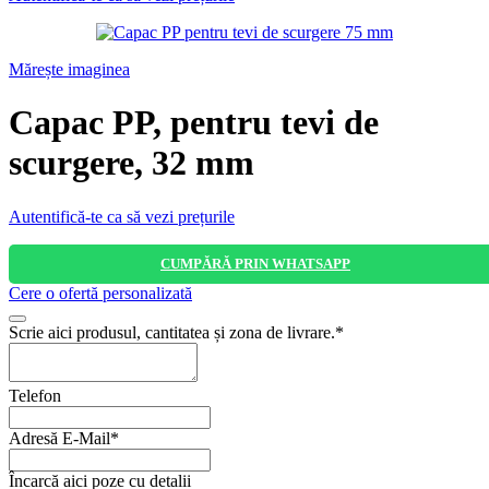
Mărește imaginea
Capac PP, pentru tevi de
scurgere, 32 mm
Autentifică-te ca să vezi prețurile
CUMPĂRĂ PRIN WHATSAPP
Cere o ofertă personalizată
Scrie aici produsul, cantitatea și zona de livrare.
*
Telefon
Adresă E-Mail
*
Email
Încarcă aici poze cu detalii