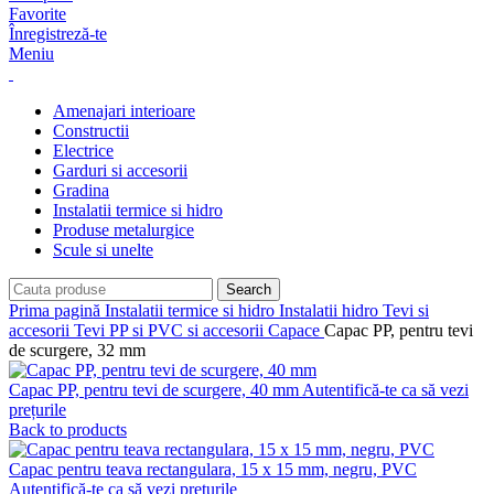
Favorite
Înregistreză-te
Meniu
Amenajari interioare
Constructii
Electrice
Garduri si accesorii
Gradina
Instalatii termice si hidro
Produse metalurgice
Scule si unelte
Search
Prima pagină
Instalatii termice si hidro
Instalatii hidro
Tevi si
accesorii
Tevi PP si PVC si accesorii
Capace
Capac PP, pentru tevi
de scurgere, 32 mm
Capac PP, pentru tevi de scurgere, 40 mm
Autentifică-te ca să vezi
prețurile
Back to products
Capac pentru teava rectangulara, 15 x 15 mm, negru, PVC
Autentifică-te ca să vezi prețurile