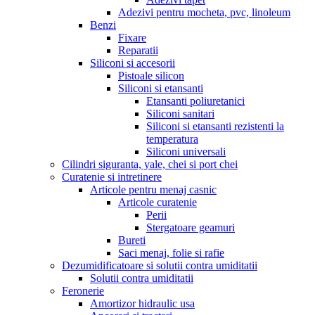
Adezivi pentru mocheta, pvc, linoleum
Benzi
Fixare
Reparatii
Siliconi si accesorii
Pistoale silicon
Siliconi si etansanti
Etansanti poliuretanici
Siliconi sanitari
Siliconi si etansanti rezistenti la
temperatura
Siliconi universali
Cilindri siguranta, yale, chei si port chei
Curatenie si intretinere
Articole pentru menaj casnic
Articole curatenie
Perii
Stergatoare geamuri
Bureti
Saci menaj, folie si rafie
Dezumidificatoare si solutii contra umiditatii
Solutii contra umiditatii
Feronerie
Amortizor hidraulic usa