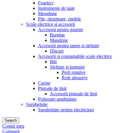
Foarfeci
Instrumente de taiat
Menghine
Pile, răzuitoare, rindele
Scule electrice si accesorii
Accesorii pentru gaurire
Burghie
Mandrine
Accesorii pentru taiere si slefuire
Discuri
Accesorii si consumabile scule electrice
Biti
Slefuire si lustruire
Perii rotative
Role abrazive
Carote
Pistoale de lipit
Accesorii pistoale de lipit
Polizoare unghiulare
Surubelnite
Surubelnite pentru electricieni
Search
Contul meu
Compară