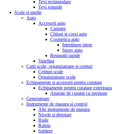
Tevi rectangulare
Tevi rotunde
Scule si unelte
Auto
Accesorii auto
Canistre
Chingi si corzi auto
Cosmetica auto
Intretinere piese
Spray auto
Reparatii rapide
Vaselina
Cutii scule, organizatoare si centuri
Centuri scule
Organizatoare scule
Echipamente si accesorii pentru curatare
Echipamente pentru curatare exterioara
Aparate de curatat cu presiune
Generatoare
Instrumente de masura si control
Alte instrumente de masura
Nivele si dreptare
Rigle
Rulete
Sublere