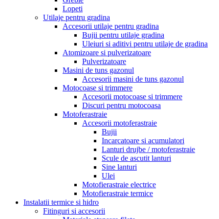
Lopeti
Utilaje pentru gradina
Accesorii utilaje pentru gradina
Bujii pentru utilaje gradina
Uleiuri si aditivi pentru utilaje de gradina
Atomizoare si pulverizatoare
Pulverizatoare
Masini de tuns gazonul
Accesorii masini de tuns gazonul
Motocoase si trimmere
Accesorii motocoase si trimmere
Discuri pentru motocoasa
Motoferastraie
Accesorii motoferastraie
Bujii
Incarcatoare si acumulatori
Lanturi drujbe / motoferastraie
Scule de ascutit lanturi
Sine lanturi
Ulei
Motofierastraie electrice
Motofierastraie termice
Instalatii termice si hidro
Fitinguri si accesorii