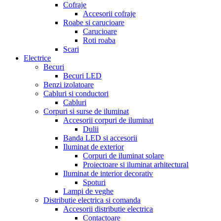
Cofraje
Accesorii cofraje
Roabe si carucioare
Carucioare
Roti roaba
Scari
Electrice
Becuri
Becuri LED
Benzi izolatoare
Cabluri si conductori
Cabluri
Corpuri si surse de iluminat
Accesorii corpuri de iluminat
Dulii
Banda LED si accesorii
Iluminat de exterior
Corpuri de iluminat solare
Proiectoare si iluminat arhitectural
Iluminat de interior decorativ
Spoturi
Lampi de veghe
Distributie electrica si comanda
Accesorii distributie electrica
Contactoare