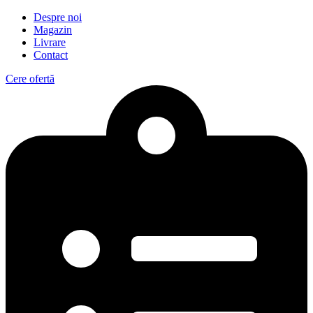
Despre noi
Magazin
Livrare
Contact
Cere ofertă