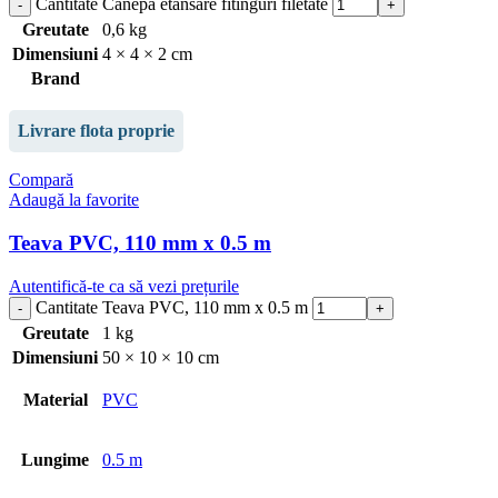
Cantitate Canepa etansare fitinguri filetate
Greutate
0,6 kg
Dimensiuni
4 × 4 × 2 cm
Brand
Livrare flota proprie
Compară
Adaugă la favorite
Teava PVC, 110 mm x 0.5 m
Autentifică-te ca să vezi prețurile
Cantitate Teava PVC, 110 mm x 0.5 m
Greutate
1 kg
Dimensiuni
50 × 10 × 10 cm
Material
PVC
Lungime
0.5 m