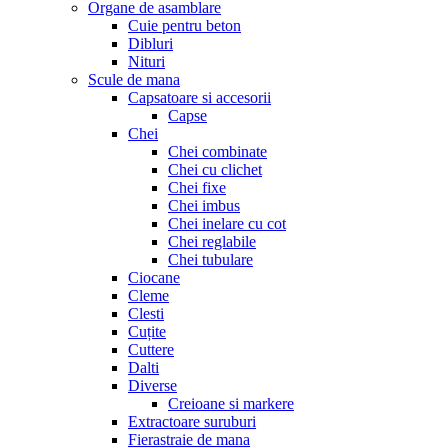
Organe de asamblare
Cuie pentru beton
Dibluri
Nituri
Scule de mana
Capsatoare si accesorii
Capse
Chei
Chei combinate
Chei cu clichet
Chei fixe
Chei imbus
Chei inelare cu cot
Chei reglabile
Chei tubulare
Ciocane
Cleme
Clesti
Cuțite
Cuttere
Dalti
Diverse
Creioane si markere
Extractoare suruburi
Fierastraie de mana