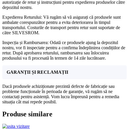
autorizație de retur și instrucțiuni pentru expedierea produselor către
depozitul nostru.
Expedierea Returului: Vă rugăm să vă asigurați că produsele sunt
ambalate corespunzător pentru a evita deteriorarea în timpul
transportului. Costurile de transport pentru retur sunt suportate de
către SILVESROM.
Inspecția și Rambursarea: Odată ce produsele ajung la depozitul
nostru, vor fi inspectate pentru a confirma îndeplinirea condițiilor de
retur. După aprobarea returului, rambursarea sau înlocuirea
produsului va fi procesată în termen de 14 zile lucrătoare.
GARANȚII ȘI RECLAMAȚII
Dacă produsele achiziționate prezintă defecte de fabricație sau
probleme funcționale în perioada de garanție, vă rugăm să ne
contactați pentru asistență. Vom lucra împreună pentru a remedia
situația cât mai repede posibil.
Produse similare