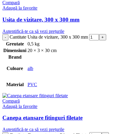
Compară
Adaugă la favorite
Usita de vizitare, 300 x 300 mm
Autentifică-te ca să vezi prețurile
Cantitate Usita de vizitare, 300 x 300 mm
Greutate
0,5 kg
Dimensiuni
20 × 3 × 30 cm
Brand
Culoare
alb
Material
PVC
Compară
Adaugă la favorite
Canepa etansare fitinguri filetate
Autentifică-te ca să vezi prețurile