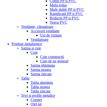
Coturi PP si PVC
Mufa redus
Mufe duble PP si PVC
Ramificatii PP si PVC
Reductii PP si PVC
Teava PVC
Ventilatie, climatizare
Accesorii ventilatie
Usi de vizitare
Ventilatoare
Produse metalurgice
Sarma si cuie
Cuie
Cuie constructii
Cuie de uz general
Sarma ghimpata
Sarma neagra
Sarma zincata
Tabla
Tabla aluminiu
Tabla neagra
Tabla zincata
Tevi si profile metalice
Cornier
Otel lat