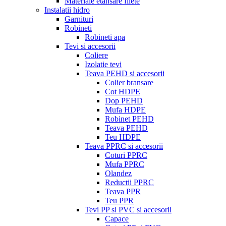
Materiale etansare filete
Instalatii hidro
Garnituri
Robineti
Robineti apa
Tevi si accesorii
Coliere
Izolatie tevi
Teava PEHD si accesorii
Colier bransare
Cot HDPE
Dop PEHD
Mufa HDPE
Robinet PEHD
Teava PEHD
Teu HDPE
Teava PPRC si accesorii
Coturi PPRC
Mufa PPRC
Olandez
Reductii PPRC
Teava PPR
Teu PPR
Tevi PP si PVC si accesorii
Capace