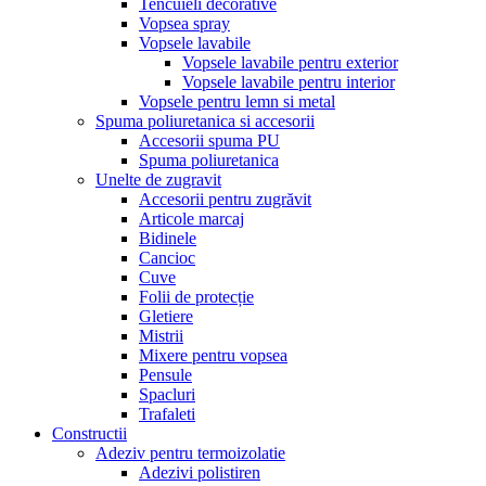
Tencuieli decorative
Vopsea spray
Vopsele lavabile
Vopsele lavabile pentru exterior
Vopsele lavabile pentru interior
Vopsele pentru lemn si metal
Spuma poliuretanica si accesorii
Accesorii spuma PU
Spuma poliuretanica
Unelte de zugravit
Accesorii pentru zugrăvit
Articole marcaj
Bidinele
Cancioc
Cuve
Folii de protecție
Gletiere
Mistrii
Mixere pentru vopsea
Pensule
Spacluri
Trafaleti
Constructii
Adeziv pentru termoizolatie
Adezivi polistiren