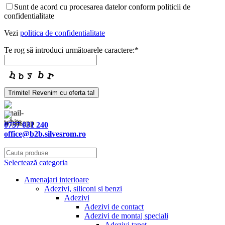
Sunt de acord cu procesarea datelor conform politicii de
confidentialitate
Vezi
politica de confidentialitate
Te rog să introduci următoarele caractere:
*
Trimite! Revenim cu oferta ta!
0757 031 240
office@b2b.silvesrom.ro
Selectează categoria
Amenajari interioare
Adezivi, siliconi si benzi
Adezivi
Adezivi de contact
Adezivi de montaj speciali
Adezivi tapet