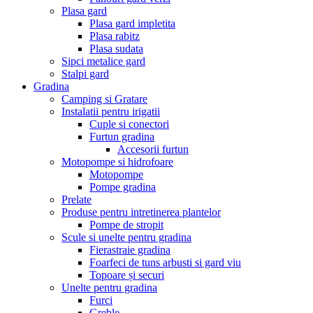
Plasa gard
Plasa gard impletita
Plasa rabitz
Plasa sudata
Sipci metalice gard
Stalpi gard
Gradina
Camping si Gratare
Instalatii pentru irigatii
Cuple si conectori
Furtun gradina
Accesorii furtun
Motopompe si hidrofoare
Motopompe
Pompe gradina
Prelate
Produse pentru intretinerea plantelor
Pompe de stropit
Scule si unelte pentru gradina
Fierastraie gradina
Foarfeci de tuns arbusti si gard viu
Topoare și securi
Unelte pentru gradina
Furci
Greble