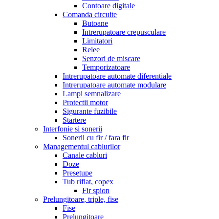
Contoare digitale
Comanda circuite
Butoane
Intrerupatoare crepusculare
Limitatori
Relee
Senzori de miscare
Temporizatoare
Intrerupatoare automate diferentiale
Intrerupatoare automate modulare
Lampi semnalizare
Protectii motor
Sigurante fuzibile
Startere
Interfonie si sonerii
Sonerii cu fir / fara fir
Managementul cablurilor
Canale cabluri
Doze
Presetupe
Tub riflat, copex
Fir spion
Prelungitoare, triple, fise
Fise
Prelungitoare