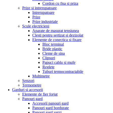
Cordon cu fisa si priza
Prize si intrerupatoare
Intrerupatoare
Prize
Prize industriale
Scule electricieni
Aparate de masurat tensiunea
Clesti pentru sertizat si dezizolat
Elemente de conectica si fixare
Bloc terminal
Bride plastic
Cleme de sina
Clipsuri
Papuci cablu si mufe
Reglete
Tuburi termocontractabile
Multimetre
Senzori
Termometre
Garduri si accesorii
Elemente de fier forjat
Panouri gard
Accesorii panouri gard
Panouri gard bordurate
Panouri gard verzi