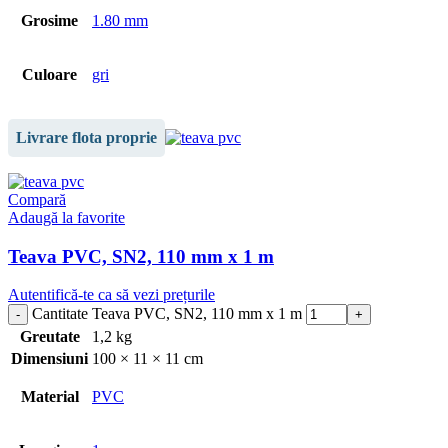
Grosime
1.80 mm
Culoare
gri
Livrare flota proprie
Compară
Adaugă la favorite
Teava PVC, SN2, 110 mm x 1 m
Autentifică-te ca să vezi prețurile
Cantitate Teava PVC, SN2, 110 mm x 1 m
Greutate
1,2 kg
Dimensiuni
100 × 11 × 11 cm
Material
PVC