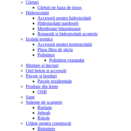
Gleturi
Gleturi pe baza de ipsos
Hidroizolatii
Accesorii pentru hidroizolatii
Hidroizolatii pardoseli
Membrane bituminoase
Reparatii si hidroizolatii acoperis
Izolatii termice
Accesorii pentru termoizolatii
Plasa fibra de sticla
Polistiren
Polistiren expandat
Mortare si tinciuri
Otel beton si accesorii
Pavaje si borduri
Pavaje rezidentiale
Produse din lemn
OSB
Sape
Sisteme de scurgere
Burlane
Jgheab
Rigole
Utilaje pentru constructii
Betoniere