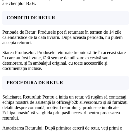
ale clienților B2B.
CONDIȚII DE RETUR
Perioada de Retur: Produsele pot fi returnate în termen de 14 zile
calendaristice de la data livrării. După această perioadă, nu putem
accepta retururi.
Starea Produselor: Produsele returnate trebuie să fie în aceeași stare
în care au fost livrate, fără semne de utilizare excesivă sau
deteriorare, și în ambalajul original, cu toate accesoriile și
documentația incluse.
PROCEDURA DE RETUR
Solicitarea Returului: Pentru a iniția un retur, vă rugăm să contactați
echipa noastră de asistență la office@b2b.silvesrom.ro și să furnizați
detalii despre comandă, motivul returului și produsele implicate.
Echipa noastră vă va ghida prin pașii necesari pentru procesarea
returului.
Autorizarea Returului: După primirea cererii de retur, veți primi o