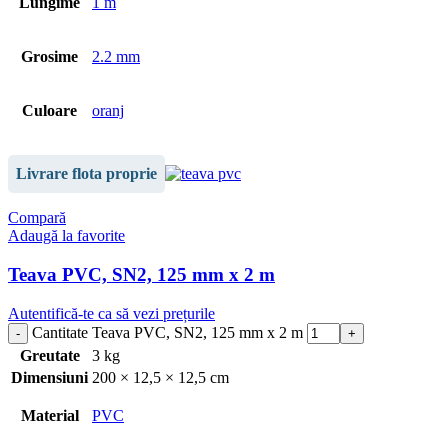
Lungime
1 m
Grosime
2.2 mm
Culoare
oranj
Livrare flota proprie
Compară
Adaugă la favorite
Teava PVC, SN2, 125 mm x 2 m
Autentifică-te ca să vezi prețurile
Cantitate Teava PVC, SN2, 125 mm x 2 m
Greutate
3 kg
Dimensiuni
200 × 12,5 × 12,5 cm
Material
PVC