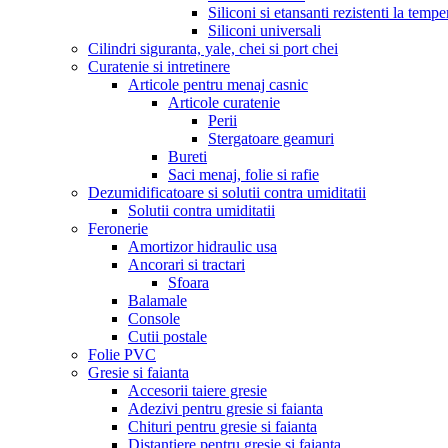
Siliconi si etansanti rezistenti la tempe
Siliconi universali
Cilindri siguranta, yale, chei si port chei
Curatenie si intretinere
Articole pentru menaj casnic
Articole curatenie
Perii
Stergatoare geamuri
Bureti
Saci menaj, folie si rafie
Dezumidificatoare si solutii contra umiditatii
Solutii contra umiditatii
Feronerie
Amortizor hidraulic usa
Ancorari si tractari
Sfoara
Balamale
Console
Cutii postale
Folie PVC
Gresie si faianta
Accesorii taiere gresie
Adezivi pentru gresie si faianta
Chituri pentru gresie si faianta
Distantiere pentru gresie si faianta