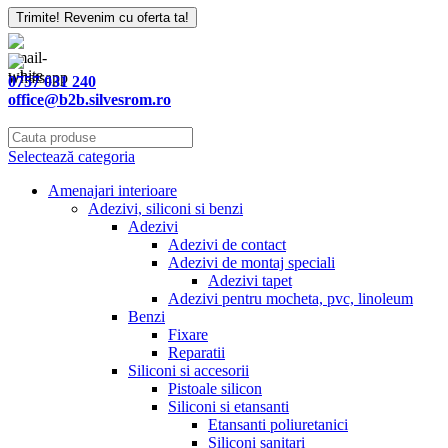
Trimite! Revenim cu oferta ta!
0757 031 240
office@b2b.silvesrom.ro
Selectează categoria
Amenajari interioare
Adezivi, siliconi si benzi
Adezivi
Adezivi de contact
Adezivi de montaj speciali
Adezivi tapet
Adezivi pentru mocheta, pvc, linoleum
Benzi
Fixare
Reparatii
Siliconi si accesorii
Pistoale silicon
Siliconi si etansanti
Etansanti poliuretanici
Siliconi sanitari