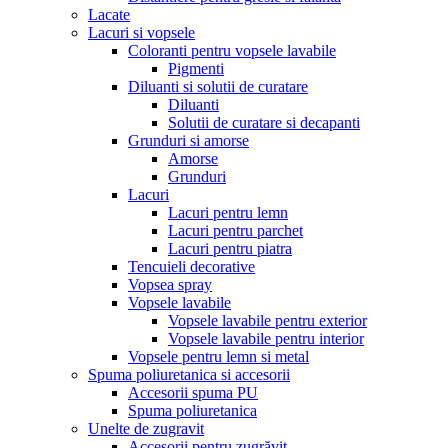
Lacate
Lacuri si vopsele
Coloranti pentru vopsele lavabile
Pigmenti
Diluanti si solutii de curatare
Diluanti
Solutii de curatare si decapanti
Grunduri si amorse
Amorse
Grunduri
Lacuri
Lacuri pentru lemn
Lacuri pentru parchet
Lacuri pentru piatra
Tencuieli decorative
Vopsea spray
Vopsele lavabile
Vopsele lavabile pentru exterior
Vopsele lavabile pentru interior
Vopsele pentru lemn si metal
Spuma poliuretanica si accesorii
Accesorii spuma PU
Spuma poliuretanica
Unelte de zugravit
Accesorii pentru zugrăvit