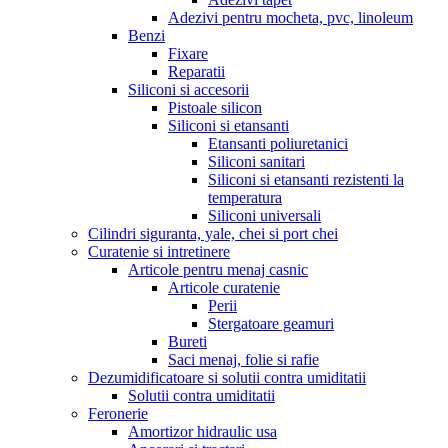
Adezivi pentru mocheta, pvc, linoleum
Benzi
Fixare
Reparatii
Siliconi si accesorii
Pistoale silicon
Siliconi si etansanti
Etansanti poliuretanici
Siliconi sanitari
Siliconi si etansanti rezistenti la
temperatura
Siliconi universali
Cilindri siguranta, yale, chei si port chei
Curatenie si intretinere
Articole pentru menaj casnic
Articole curatenie
Perii
Stergatoare geamuri
Bureti
Saci menaj, folie si rafie
Dezumidificatoare si solutii contra umiditatii
Solutii contra umiditatii
Feronerie
Amortizor hidraulic usa