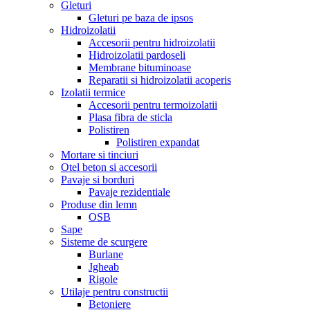
Gleturi
Gleturi pe baza de ipsos
Hidroizolatii
Accesorii pentru hidroizolatii
Hidroizolatii pardoseli
Membrane bituminoase
Reparatii si hidroizolatii acoperis
Izolatii termice
Accesorii pentru termoizolatii
Plasa fibra de sticla
Polistiren
Polistiren expandat
Mortare si tinciuri
Otel beton si accesorii
Pavaje si borduri
Pavaje rezidentiale
Produse din lemn
OSB
Sape
Sisteme de scurgere
Burlane
Jgheab
Rigole
Utilaje pentru constructii
Betoniere