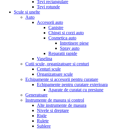
Tevi rectangulare
Tevi rotunde
Scule si unelte
Auto
Accesorii auto
Canistre
Chingi si corzi auto
Cosmetica auto
Intretinere piese
Spray auto
Reparatii rapide
Vaselina
Cutii scule, organizatoare si centuri
Centuri scule
Organizatoare scule
Echipamente si accesorii pentru curatare
Echipamente pentru curatare exterioara
Aparate de curatat cu presiune
Generatoare
Instrumente de masura si control
Alte instrumente de masura
Nivele si dreptare
Rigle
Rulete
Sublere