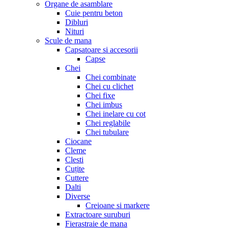
Organe de asamblare
Cuie pentru beton
Dibluri
Nituri
Scule de mana
Capsatoare si accesorii
Capse
Chei
Chei combinate
Chei cu clichet
Chei fixe
Chei imbus
Chei inelare cu cot
Chei reglabile
Chei tubulare
Ciocane
Cleme
Clesti
Cuțite
Cuttere
Dalti
Diverse
Creioane si markere
Extractoare suruburi
Fierastraie de mana