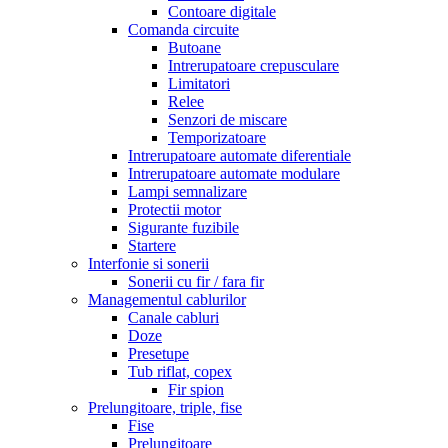
Contoare digitale
Comanda circuite
Butoane
Intrerupatoare crepusculare
Limitatori
Relee
Senzori de miscare
Temporizatoare
Intrerupatoare automate diferentiale
Intrerupatoare automate modulare
Lampi semnalizare
Protectii motor
Sigurante fuzibile
Startere
Interfonie si sonerii
Sonerii cu fir / fara fir
Managementul cablurilor
Canale cabluri
Doze
Presetupe
Tub riflat, copex
Fir spion
Prelungitoare, triple, fise
Fise
Prelungitoare