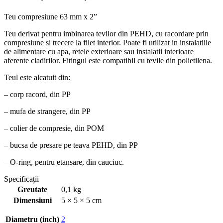
Teu compresiune 63 mm x 2”
Teu derivat pentru imbinarea tevilor din PEHD, cu racordare prin
compresiune si trecere la filet interior. Poate fi utilizat in instalatiile
de alimentare cu apa, retele exterioare sau instalatii interioare
aferente cladirilor. Fitingul este compatibil cu tevile din polietilena.
Teul este alcatuit din:
– corp racord, din PP
– mufa de strangere, din PP
– colier de compresie, din POM
– bucsa de presare pe teava PEHD, din PP
– O-ring, pentru etansare, din cauciuc.
Specificații
Greutate
0,1 kg
Dimensiuni
5 × 5 × 5 cm
Diametru (inch)
2