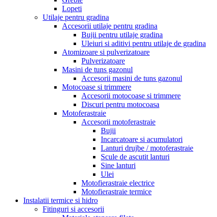
Lopeti
Utilaje pentru gradina
Accesorii utilaje pentru gradina
Bujii pentru utilaje gradina
Uleiuri si aditivi pentru utilaje de gradina
Atomizoare si pulverizatoare
Pulverizatoare
Masini de tuns gazonul
Accesorii masini de tuns gazonul
Motocoase si trimmere
Accesorii motocoase si trimmere
Discuri pentru motocoasa
Motoferastraie
Accesorii motoferastraie
Bujii
Incarcatoare si acumulatori
Lanturi drujbe / motoferastraie
Scule de ascutit lanturi
Sine lanturi
Ulei
Motofierastraie electrice
Motofierastraie termice
Instalatii termice si hidro
Fitinguri si accesorii