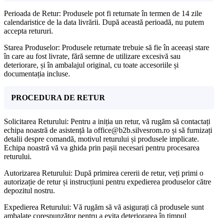
Perioada de Retur: Produsele pot fi returnate în termen de 14 zile
calendaristice de la data livrării. După această perioadă, nu putem
accepta retururi.
Starea Produselor: Produsele returnate trebuie să fie în aceeași stare
în care au fost livrate, fără semne de utilizare excesivă sau
deteriorare, și în ambalajul original, cu toate accesoriile și
documentația incluse.
PROCEDURA DE RETUR
Solicitarea Returului: Pentru a iniția un retur, vă rugăm să contactați
echipa noastră de asistență la office@b2b.silvesrom.ro și să furnizați
detalii despre comandă, motivul returului și produsele implicate.
Echipa noastră vă va ghida prin pașii necesari pentru procesarea
returului.
Autorizarea Returului: După primirea cererii de retur, veți primi o
autorizație de retur și instrucțiuni pentru expedierea produselor către
depozitul nostru.
Expedierea Returului: Vă rugăm să vă asigurați că produsele sunt
ambalate corespunzător pentru a evita deteriorarea în timpul