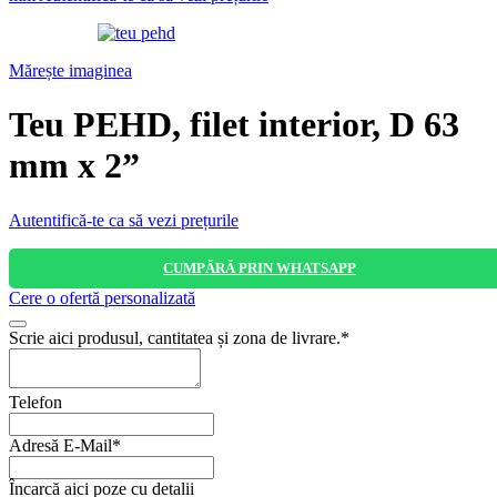
Mărește imaginea
Teu PEHD, filet interior, D 63
mm x 2”
Autentifică-te ca să vezi prețurile
CUMPĂRĂ PRIN WHATSAPP
Cere o ofertă personalizată
Phone
Scrie aici produsul, cantitatea și zona de livrare.
*
Number
*
Telefon
Adresă E-Mail
*
Încarcă aici poze cu detalii