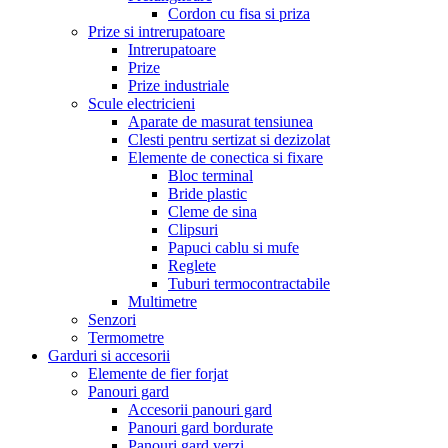
Cordon cu fisa si priza
Prize si intrerupatoare
Intrerupatoare
Prize
Prize industriale
Scule electricieni
Aparate de masurat tensiunea
Clesti pentru sertizat si dezizolat
Elemente de conectica si fixare
Bloc terminal
Bride plastic
Cleme de sina
Clipsuri
Papuci cablu si mufe
Reglete
Tuburi termocontractabile
Multimetre
Senzori
Termometre
Garduri si accesorii
Elemente de fier forjat
Panouri gard
Accesorii panouri gard
Panouri gard bordurate
Panouri gard verzi