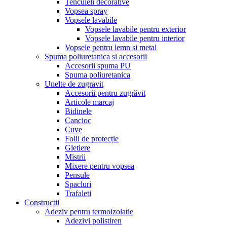
Tencuieli decorative
Vopsea spray
Vopsele lavabile
Vopsele lavabile pentru exterior
Vopsele lavabile pentru interior
Vopsele pentru lemn si metal
Spuma poliuretanica si accesorii
Accesorii spuma PU
Spuma poliuretanica
Unelte de zugravit
Accesorii pentru zugrăvit
Articole marcaj
Bidinele
Cancioc
Cuve
Folii de protecție
Gletiere
Mistrii
Mixere pentru vopsea
Pensule
Spacluri
Trafaleti
Constructii
Adeziv pentru termoizolatie
Adezivi polistiren