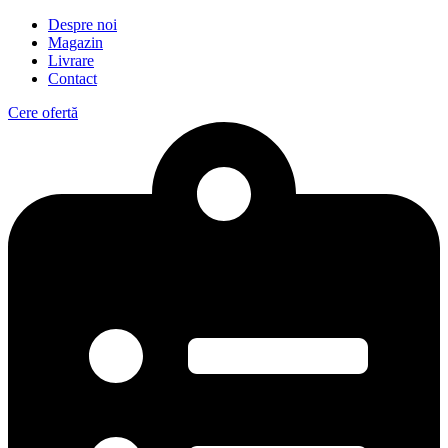
Despre noi
Magazin
Livrare
Contact
Cere ofertă