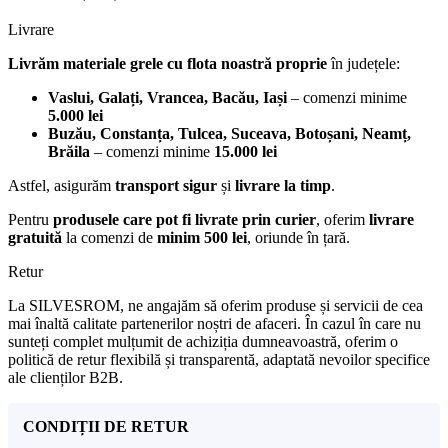
Livrare
Livrăm materiale grele cu flota noastră proprie
în județele:
Vaslui, Galați, Vrancea, Bacău, Iași
– comenzi minime
5.000 lei
Buzău, Constanța, Tulcea, Suceava, Botoșani, Neamț,
Brăila
– comenzi minime
15.000 lei
Astfel, asigurăm
transport sigur
și
livrare la timp
.
Pentru
produsele care pot fi livrate prin curier
, oferim
livrare
gratuită
la comenzi de
minim 500 lei
, oriunde în țară.
Retur
La SILVESROM, ne angajăm să oferim produse și servicii de cea
mai înaltă calitate partenerilor noștri de afaceri. În cazul în care nu
sunteți complet mulțumit de achiziția dumneavoastră, oferim o
politică de retur flexibilă și transparentă, adaptată nevoilor specifice
ale clienților B2B.
CONDIȚII DE RETUR