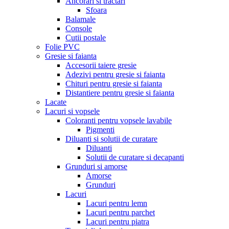
Ancorari si tractari
Sfoara
Balamale
Console
Cutii postale
Folie PVC
Gresie si faianta
Accesorii taiere gresie
Adezivi pentru gresie si faianta
Chituri pentru gresie si faianta
Distantiere pentru gresie si faianta
Lacate
Lacuri si vopsele
Coloranti pentru vopsele lavabile
Pigmenti
Diluanti si solutii de curatare
Diluanti
Solutii de curatare si decapanti
Grunduri si amorse
Amorse
Grunduri
Lacuri
Lacuri pentru lemn
Lacuri pentru parchet
Lacuri pentru piatra