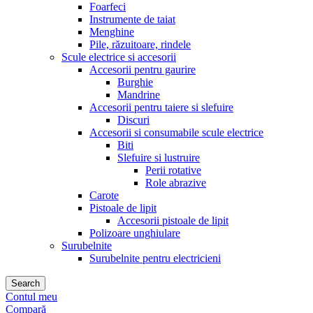
Foarfeci
Instrumente de taiat
Menghine
Pile, răzuitoare, rindele
Scule electrice si accesorii
Accesorii pentru gaurire
Burghie
Mandrine
Accesorii pentru taiere si slefuire
Discuri
Accesorii si consumabile scule electrice
Biti
Slefuire si lustruire
Perii rotative
Role abrazive
Carote
Pistoale de lipit
Accesorii pistoale de lipit
Polizoare unghiulare
Surubelnite
Surubelnite pentru electricieni
Search
Contul meu
Compară