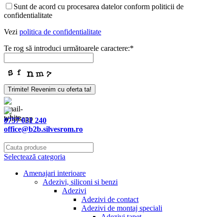
Sunt de acord cu procesarea datelor conform politicii de
confidentialitate
Vezi
politica de confidentialitate
Te rog să introduci următoarele caractere:
*
Your
Trimite! Revenim cu oferta ta!
Website
*
0757 031 240
office@b2b.silvesrom.ro
Selectează categoria
Amenajari interioare
Adezivi, siliconi si benzi
Adezivi
Adezivi de contact
Adezivi de montaj speciali
Adezivi tapet