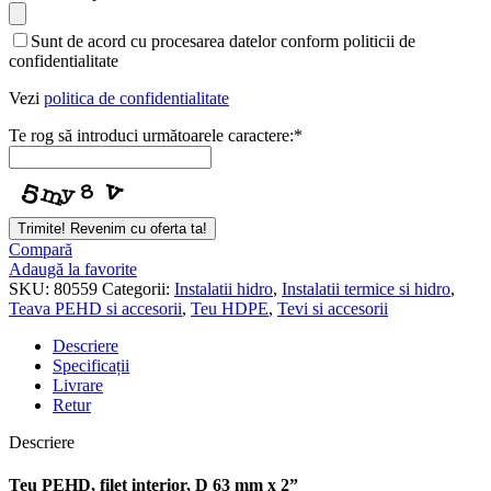
Sunt de acord cu procesarea datelor conform politicii de
confidentialitate
Vezi
politica de confidentialitate
Te rog să introduci următoarele caractere:
*
Trimite! Revenim cu oferta ta!
Compară
Adaugă la favorite
SKU:
80559
Categorii:
Instalatii hidro
,
Instalatii termice si hidro
,
Teava PEHD si accesorii
,
Teu HDPE
,
Tevi si accesorii
Descriere
Specificații
Livrare
Retur
Descriere
Teu PEHD, filet interior, D 63 mm x 2”