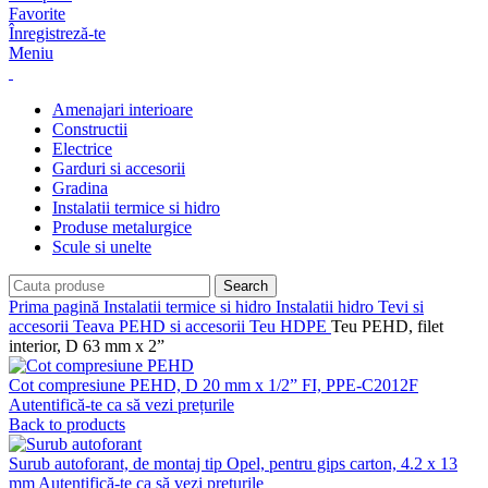
Favorite
Înregistreză-te
Meniu
Amenajari interioare
Constructii
Electrice
Garduri si accesorii
Gradina
Instalatii termice si hidro
Produse metalurgice
Scule si unelte
Search
Prima pagină
Instalatii termice si hidro
Instalatii hidro
Tevi si
accesorii
Teava PEHD si accesorii
Teu HDPE
Teu PEHD, filet
interior, D 63 mm x 2”
Cot compresiune PEHD, D 20 mm x 1/2” FI, PPE-C2012F
Autentifică-te ca să vezi prețurile
Back to products
Surub autoforant, de montaj tip Opel, pentru gips carton, 4.2 x 13
mm
Autentifică-te ca să vezi prețurile