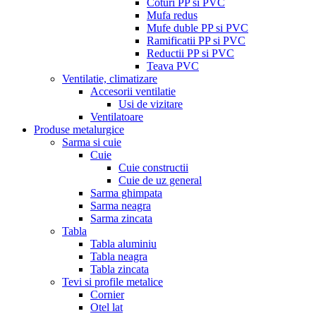
Coturi PP si PVC
Mufa redus
Mufe duble PP si PVC
Ramificatii PP si PVC
Reductii PP si PVC
Teava PVC
Ventilatie, climatizare
Accesorii ventilatie
Usi de vizitare
Ventilatoare
Produse metalurgice
Sarma si cuie
Cuie
Cuie constructii
Cuie de uz general
Sarma ghimpata
Sarma neagra
Sarma zincata
Tabla
Tabla aluminiu
Tabla neagra
Tabla zincata
Tevi si profile metalice
Cornier
Otel lat