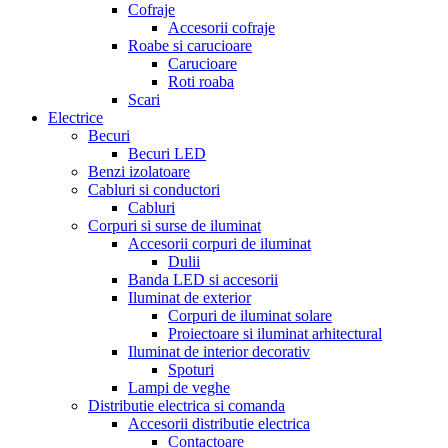
Cofraje
Accesorii cofraje
Roabe si carucioare
Carucioare
Roti roaba
Scari
Electrice
Becuri
Becuri LED
Benzi izolatoare
Cabluri si conductori
Cabluri
Corpuri si surse de iluminat
Accesorii corpuri de iluminat
Dulii
Banda LED si accesorii
Iluminat de exterior
Corpuri de iluminat solare
Proiectoare si iluminat arhitectural
Iluminat de interior decorativ
Spoturi
Lampi de veghe
Distributie electrica si comanda
Accesorii distributie electrica
Contactoare