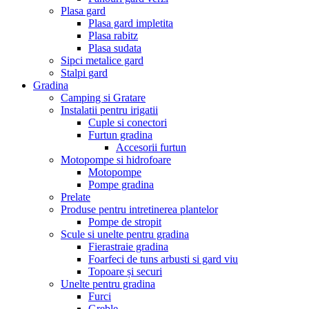
Plasa gard
Plasa gard impletita
Plasa rabitz
Plasa sudata
Sipci metalice gard
Stalpi gard
Gradina
Camping si Gratare
Instalatii pentru irigatii
Cuple si conectori
Furtun gradina
Accesorii furtun
Motopompe si hidrofoare
Motopompe
Pompe gradina
Prelate
Produse pentru intretinerea plantelor
Pompe de stropit
Scule si unelte pentru gradina
Fierastraie gradina
Foarfeci de tuns arbusti si gard viu
Topoare și securi
Unelte pentru gradina
Furci
Greble