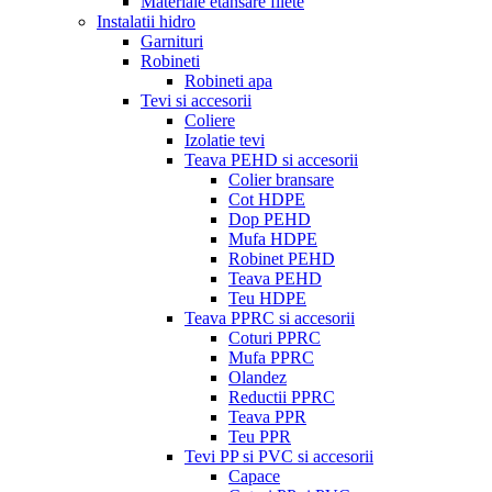
Materiale etansare filete
Instalatii hidro
Garnituri
Robineti
Robineti apa
Tevi si accesorii
Coliere
Izolatie tevi
Teava PEHD si accesorii
Colier bransare
Cot HDPE
Dop PEHD
Mufa HDPE
Robinet PEHD
Teava PEHD
Teu HDPE
Teava PPRC si accesorii
Coturi PPRC
Mufa PPRC
Olandez
Reductii PPRC
Teava PPR
Teu PPR
Tevi PP si PVC si accesorii
Capace