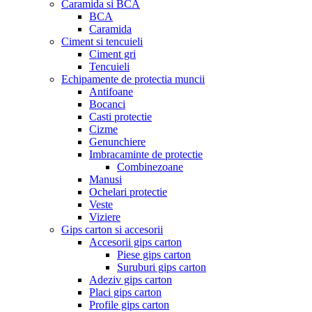
Caramida si BCA
BCA
Caramida
Ciment si tencuieli
Ciment gri
Tencuieli
Echipamente de protectia muncii
Antifoane
Bocanci
Casti protectie
Cizme
Genunchiere
Imbracaminte de protectie
Combinezoane
Manusi
Ochelari protectie
Veste
Viziere
Gips carton si accesorii
Accesorii gips carton
Piese gips carton
Suruburi gips carton
Adeziv gips carton
Placi gips carton
Profile gips carton