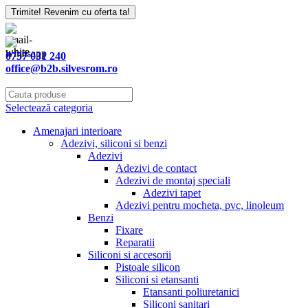
Email
*
Trimite! Revenim cu oferta ta!
0757 031 240
office@b2b.silvesrom.ro
Selectează categoria
Amenajari interioare
Adezivi, siliconi si benzi
Adezivi
Adezivi de contact
Adezivi de montaj speciali
Adezivi tapet
Adezivi pentru mocheta, pvc, linoleum
Benzi
Fixare
Reparatii
Siliconi si accesorii
Pistoale silicon
Siliconi si etansanti
Etansanti poliuretanici
Siliconi sanitari