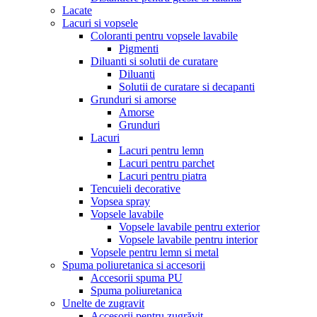
Lacate
Lacuri si vopsele
Coloranti pentru vopsele lavabile
Pigmenti
Diluanti si solutii de curatare
Diluanti
Solutii de curatare si decapanti
Grunduri si amorse
Amorse
Grunduri
Lacuri
Lacuri pentru lemn
Lacuri pentru parchet
Lacuri pentru piatra
Tencuieli decorative
Vopsea spray
Vopsele lavabile
Vopsele lavabile pentru exterior
Vopsele lavabile pentru interior
Vopsele pentru lemn si metal
Spuma poliuretanica si accesorii
Accesorii spuma PU
Spuma poliuretanica
Unelte de zugravit
Accesorii pentru zugrăvit