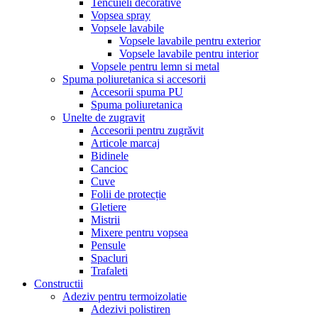
Tencuieli decorative
Vopsea spray
Vopsele lavabile
Vopsele lavabile pentru exterior
Vopsele lavabile pentru interior
Vopsele pentru lemn si metal
Spuma poliuretanica si accesorii
Accesorii spuma PU
Spuma poliuretanica
Unelte de zugravit
Accesorii pentru zugrăvit
Articole marcaj
Bidinele
Cancioc
Cuve
Folii de protecție
Gletiere
Mistrii
Mixere pentru vopsea
Pensule
Spacluri
Trafaleti
Constructii
Adeziv pentru termoizolatie
Adezivi polistiren