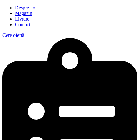
Despre noi
Magazin
Livrare
Contact
Cere ofertă