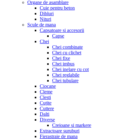
Organe de asamblare
Cuie pentru beton
Dibluri
Nituri
Scule de mana
Capsatoare si accesorii
Capse
Chei
Chei combinate
Chei cu clichet
Chei fixe
Chei imbus
Chei inelare cu cot
Chei reglabile
Chei tubulare
Ciocane
Cleme
Clesti
Cuțite
Cuttere
Dalti
Diverse
Creioane si markere
Extractoare suruburi
Fierastraie de mana