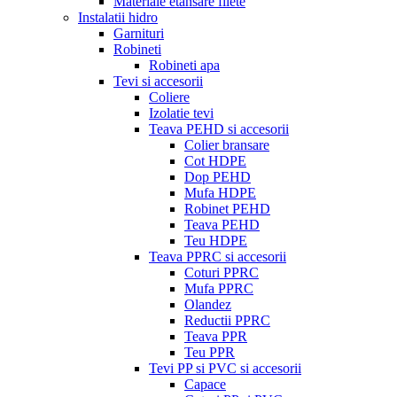
Materiale etansare filete
Instalatii hidro
Garnituri
Robineti
Robineti apa
Tevi si accesorii
Coliere
Izolatie tevi
Teava PEHD si accesorii
Colier bransare
Cot HDPE
Dop PEHD
Mufa HDPE
Robinet PEHD
Teava PEHD
Teu HDPE
Teava PPRC si accesorii
Coturi PPRC
Mufa PPRC
Olandez
Reductii PPRC
Teava PPR
Teu PPR
Tevi PP si PVC si accesorii
Capace