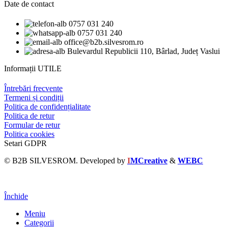
Date de contact
0757 031 240
0757 031 240
office@b2b.silvesrom.ro
Bulevardul Republicii 110, Bârlad, Județ Vaslui
Informații UTILE
Întrebări frecvente
Termeni și condiții
Politica de confidențialitate
Politica de retur
Formular de retur
Politica cookies
Setari GDPR
© B2B SILVESROM. Developed by
I
MCreative
&
WEBC
Închide
Meniu
Categorii