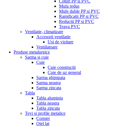
Coturi PP si PVC
Mufa redus
Mufe duble PP si PVC
Ramificatii PP si PVC
Reductii PP si PVC
Teava PVC
Ventilatie, climatizare
Accesorii ventilatie
Usi de vizitare
Ventilatoare
Produse metalurgice
Sarma si cuie
Cuie
Cuie constructii
Cuie de uz general
Sarma ghimpata
Sarma neagra
Sarma zincata
Tabla
Tabla aluminiu
Tabla neagra
Tabla zincata
Tevi si profile metalice
Cornier
Otel lat