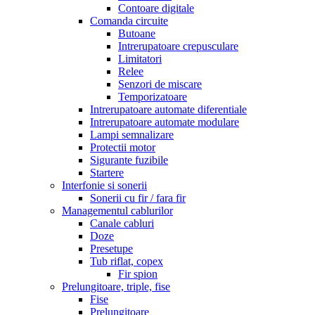
Contoare digitale
Comanda circuite
Butoane
Intrerupatoare crepusculare
Limitatori
Relee
Senzori de miscare
Temporizatoare
Intrerupatoare automate diferentiale
Intrerupatoare automate modulare
Lampi semnalizare
Protectii motor
Sigurante fuzibile
Startere
Interfonie si sonerii
Sonerii cu fir / fara fir
Managementul cablurilor
Canale cabluri
Doze
Presetupe
Tub riflat, copex
Fir spion
Prelungitoare, triple, fise
Fise
Prelungitoare