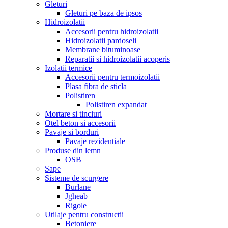
Gleturi
Gleturi pe baza de ipsos
Hidroizolatii
Accesorii pentru hidroizolatii
Hidroizolatii pardoseli
Membrane bituminoase
Reparatii si hidroizolatii acoperis
Izolatii termice
Accesorii pentru termoizolatii
Plasa fibra de sticla
Polistiren
Polistiren expandat
Mortare si tinciuri
Otel beton si accesorii
Pavaje si borduri
Pavaje rezidentiale
Produse din lemn
OSB
Sape
Sisteme de scurgere
Burlane
Jgheab
Rigole
Utilaje pentru constructii
Betoniere