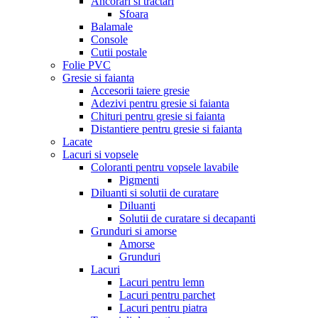
Ancorari si tractari
Sfoara
Balamale
Console
Cutii postale
Folie PVC
Gresie si faianta
Accesorii taiere gresie
Adezivi pentru gresie si faianta
Chituri pentru gresie si faianta
Distantiere pentru gresie si faianta
Lacate
Lacuri si vopsele
Coloranti pentru vopsele lavabile
Pigmenti
Diluanti si solutii de curatare
Diluanti
Solutii de curatare si decapanti
Grunduri si amorse
Amorse
Grunduri
Lacuri
Lacuri pentru lemn
Lacuri pentru parchet
Lacuri pentru piatra