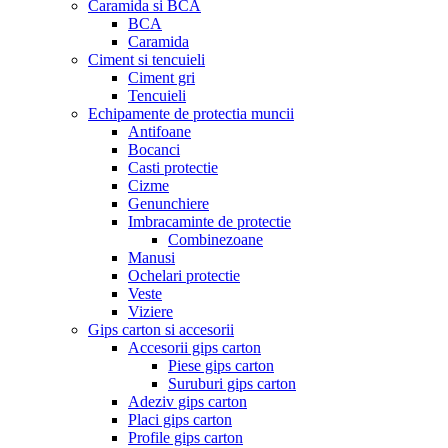
Caramida si BCA
BCA
Caramida
Ciment si tencuieli
Ciment gri
Tencuieli
Echipamente de protectia muncii
Antifoane
Bocanci
Casti protectie
Cizme
Genunchiere
Imbracaminte de protectie
Combinezoane
Manusi
Ochelari protectie
Veste
Viziere
Gips carton si accesorii
Accesorii gips carton
Piese gips carton
Suruburi gips carton
Adeziv gips carton
Placi gips carton
Profile gips carton