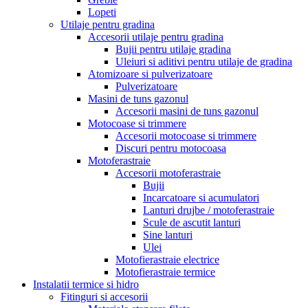
Lopeti
Utilaje pentru gradina
Accesorii utilaje pentru gradina
Bujii pentru utilaje gradina
Uleiuri si aditivi pentru utilaje de gradina
Atomizoare si pulverizatoare
Pulverizatoare
Masini de tuns gazonul
Accesorii masini de tuns gazonul
Motocoase si trimmere
Accesorii motocoase si trimmere
Discuri pentru motocoasa
Motoferastraie
Accesorii motoferastraie
Bujii
Incarcatoare si acumulatori
Lanturi drujbe / motoferastraie
Scule de ascutit lanturi
Sine lanturi
Ulei
Motofierastraie electrice
Motofierastraie termice
Instalatii termice si hidro
Fitinguri si accesorii