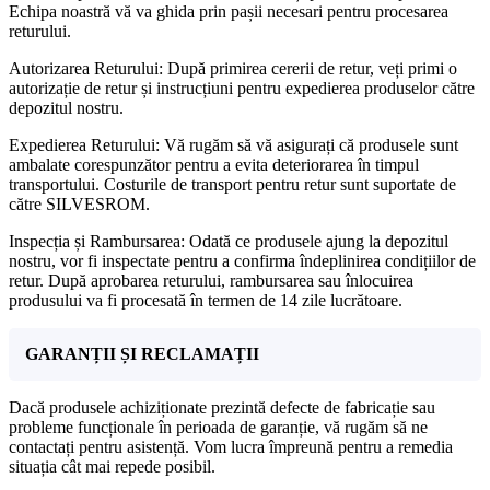
Echipa noastră vă va ghida prin pașii necesari pentru procesarea
returului.
Autorizarea Returului: După primirea cererii de retur, veți primi o
autorizație de retur și instrucțiuni pentru expedierea produselor către
depozitul nostru.
Expedierea Returului: Vă rugăm să vă asigurați că produsele sunt
ambalate corespunzător pentru a evita deteriorarea în timpul
transportului. Costurile de transport pentru retur sunt suportate de
către SILVESROM.
Inspecția și Rambursarea: Odată ce produsele ajung la depozitul
nostru, vor fi inspectate pentru a confirma îndeplinirea condițiilor de
retur. După aprobarea returului, rambursarea sau înlocuirea
produsului va fi procesată în termen de 14 zile lucrătoare.
GARANȚII ȘI RECLAMAȚII
Dacă produsele achiziționate prezintă defecte de fabricație sau
probleme funcționale în perioada de garanție, vă rugăm să ne
contactați pentru asistență. Vom lucra împreună pentru a remedia
situația cât mai repede posibil.