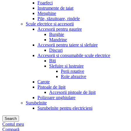
Foarfeci
Instrumente de taiat
Menghine
Pile, răzuitoare, rindele
Scule electrice si accesorii
Accesorii pentru gaurire
Burghie
Mandrine
Accesorii pentru taiere si slefuire
Discuri
Accesorii si consumabile scule electrice
Biti
Slefuire si lustruire
Perii rotative
Role abrazive
Carote
Pistoale de lipit
Accesorii pistoale de lipit
Polizoare unghiulare
Surubelnite
Surubelnite pentru electricieni
Search
Contul meu
Compară