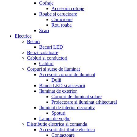
Cofraje
Accesorii cofraje
Roabe si carucioare
Carucioare
Roti roaba
Scari
Electrice
Becuri
Becuri LED
Benzi izolatoare
Cabluri si conductori
Cabluri
Corpuri si surse de iluminat
Accesorii corpuri de iluminat
Dulii
Banda LED si accesorii
Iluminat de exterior
Corpuri de iluminat solare
Proiectoare si iluminat arhitectural
Iluminat de interior decorativ
Spoturi
Lampi de veghe
Distributie electrica si comanda
Accesorii distributie electrica
Contactoare