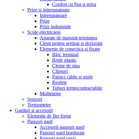
Cordon cu fisa si priza
Prize si intrerupatoare
Intrerupatoare
Prize
Prize industriale
Scule electricieni
Aparate de masurat tensiunea
Clesti pentru sertizat si dezizolat
Elemente de conectica si fixare
Bloc terminal
Bride plastic
Cleme de sina
Clipsuri
Papuci cablu si mufe
Reglete
Tuburi termocontractabile
Multimetre
Senzori
Termometre
Garduri si accesorii
Elemente de fier forjat
Panouri gard
Accesorii panouri gard
Panouri gard bordurate
Panouri gard verzi