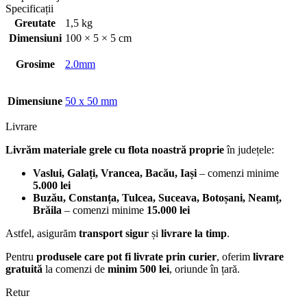
Specificații
Greutate
1,5 kg
Dimensiuni
100 × 5 × 5 cm
Grosime
2.0mm
Dimensiune
50 x 50 mm
Livrare
Livrăm materiale grele cu flota noastră proprie
în județele:
Vaslui, Galați, Vrancea, Bacău, Iași
– comenzi minime
5.000 lei
Buzău, Constanța, Tulcea, Suceava, Botoșani, Neamț,
Brăila
– comenzi minime
15.000 lei
Astfel, asigurăm
transport sigur
și
livrare la timp
.
Pentru
produsele care pot fi livrate prin curier
, oferim
livrare
gratuită
la comenzi de
minim 500 lei
, oriunde în țară.
Retur