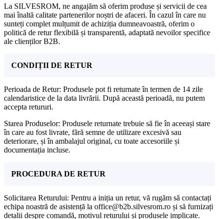
La SILVESROM, ne angajăm să oferim produse și servicii de cea
mai înaltă calitate partenerilor noștri de afaceri. În cazul în care nu
sunteți complet mulțumit de achiziția dumneavoastră, oferim o
politică de retur flexibilă și transparentă, adaptată nevoilor specifice
ale clienților B2B.
CONDIȚII DE RETUR
Perioada de Retur: Produsele pot fi returnate în termen de 14 zile
calendaristice de la data livrării. După această perioadă, nu putem
accepta retururi.
Starea Produselor: Produsele returnate trebuie să fie în aceeași stare
în care au fost livrate, fără semne de utilizare excesivă sau
deteriorare, și în ambalajul original, cu toate accesoriile și
documentația incluse.
PROCEDURA DE RETUR
Solicitarea Returului: Pentru a iniția un retur, vă rugăm să contactați
echipa noastră de asistență la office@b2b.silvesrom.ro și să furnizați
detalii despre comandă, motivul returului și produsele implicate.