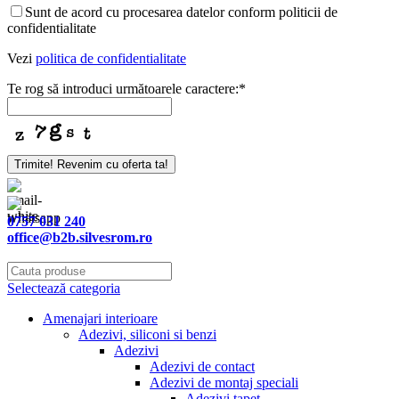
Sunt de acord cu procesarea datelor conform politicii de
confidentialitate
Vezi
politica de confidentialitate
Te rog să introduci următoarele caractere:
*
Trimite! Revenim cu oferta ta!
0757 031 240
office@b2b.silvesrom.ro
Selectează categoria
Amenajari interioare
Adezivi, siliconi si benzi
Adezivi
Adezivi de contact
Adezivi de montaj speciali
Adezivi tapet