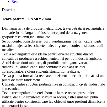
Retur
Descriere
Teava patrata, 50 x 50 x 2 mm
Din gama larga de produse metalurgice, teava patrata si rectangulara
au o arie foarte larga de folosire, incepand de la uz general
gospodaresc, civil,industrial, etc.
Se pot confectiona diverse: porti, garduri,rame, rafturi, cadre, parti
masini utilaje, sasie, schelete, hale; in general confectii si constructii
metalice.
Teava rectangulara este ideala pentru diverse structuri din otel,
aplicatii de producere a echipamentelor si pentru industria agricola.
Astfel de sectiuni tubulare, disponibile intr-o gama variata de
dimensiuni, atunci cand sunt combinate cu clasa de otel
corespunzatoare ofera eficienta structurilor realizate.
Teava patrata formata la rece are o rezistenta mecanica ridicata si un
punct de mare randament.
Utilizata pentru structuri portante fixe in constructii civile, industriale
si mecanice.
Tevile rectangulare din otel, formate la rece rezista presiunilor
statice, dar au o rezistenta scazuta la socuri, astfel sunt mai putin
utilizate pentru constructii care fac obiectul unor presiuni dinamice la
temperaturi joase.