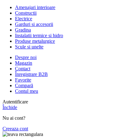
Amenajari interioare
Constructii
Electrice
Garduri si accesorii
Gradina
Instalatii termice si hidro
Produse metalurgice
Scule si unelte
Despre noi
Magazin
Contact
Înregistrare B2B
Favorite
Compară
Contul meu
Autentificare
Închide
Nu ai cont?
Creeaza cont