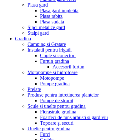
Plasa gard
Plasa gard impletita
Plasa rabitz
Plasa sudata
Sipci metalice gard
Stalpi gard
Gradina
Camping si Gratare
Instalatii pentru irigatii
Cuple si conectori
Furtun gradina
Accesorii furtun
Motopompe si hidrofoare
Motopompe
Pompe gradina
Prelate
Produse pentru intretinerea plantelor
Pompe de stropit
Scule si unelte pentru gradina
Fierastraie gradina
Foarfeci de tuns arbusti si gard viu
Topoare și securi
Unelte pentru gradina
Furci
Greble