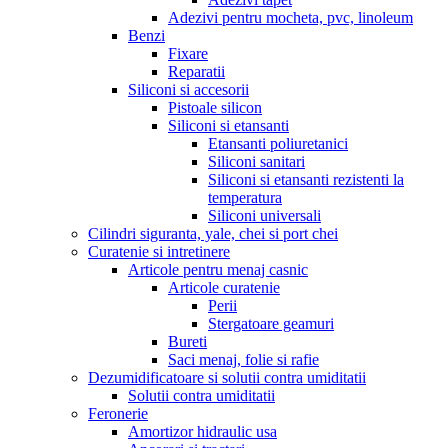
Adezivi pentru mocheta, pvc, linoleum
Benzi
Fixare
Reparatii
Siliconi si accesorii
Pistoale silicon
Siliconi si etansanti
Etansanti poliuretanici
Siliconi sanitari
Siliconi si etansanti rezistenti la
temperatura
Siliconi universali
Cilindri siguranta, yale, chei si port chei
Curatenie si intretinere
Articole pentru menaj casnic
Articole curatenie
Perii
Stergatoare geamuri
Bureti
Saci menaj, folie si rafie
Dezumidificatoare si solutii contra umiditatii
Solutii contra umiditatii
Feronerie
Amortizor hidraulic usa