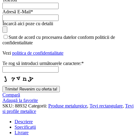
Adresă E-Mail
*
Încarcă aici poze cu detalii
Sunt de acord cu procesarea datelor conform politicii de
confidentialitate
Vezi
politica de confidentialitate
Te rog să introduci următoarele caractere:
*
Trimite! Revenim cu oferta ta!
Company
Compară
Name
Adaugă la favorite
*
SKU:
88932
Categorii:
Produse metalurgice
,
Tevi rectangulare
,
Tevi
si profile metalice
Descriere
Specificații
Livrare