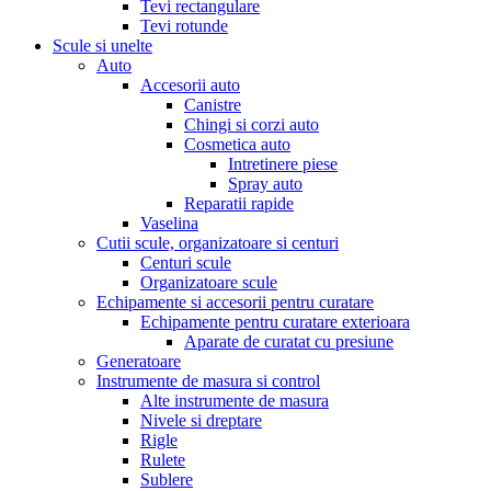
Tevi rectangulare
Tevi rotunde
Scule si unelte
Auto
Accesorii auto
Canistre
Chingi si corzi auto
Cosmetica auto
Intretinere piese
Spray auto
Reparatii rapide
Vaselina
Cutii scule, organizatoare si centuri
Centuri scule
Organizatoare scule
Echipamente si accesorii pentru curatare
Echipamente pentru curatare exterioara
Aparate de curatat cu presiune
Generatoare
Instrumente de masura si control
Alte instrumente de masura
Nivele si dreptare
Rigle
Rulete
Sublere