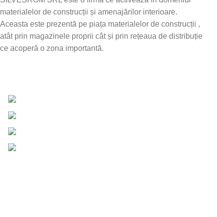
materialelor de construcții și amenajărilor interioare.
Aceasta este prezentă pe piața materialelor de construcții ,
atât prin magazinele proprii cât și prin rețeaua de distribuție
ce acoperă o zona importantă.
Date de contact
0757 031 240
0757 031 240
office@b2b.silvesrom.ro
Bulevardul Republicii 110, Bârlad, Județ Vaslui
Informații UTILE
Întrebări frecvente