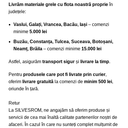
Livrăm materiale grele cu flota noastră proprie
în
județele:
Vaslui, Galați, Vrancea, Bacău, Iași
– comenzi
minime
5.000 lei
Buzău, Constanța, Tulcea, Suceava, Botoșani,
Neamț, Brăila
– comenzi minime
15.000 lei
Astfel, asigurăm
transport sigur
și
livrare la timp
.
Pentru
produsele care pot fi livrate prin curier
,
oferim
livrare gratuită
la comenzi de
minim 500 lei
,
oriunde în țară.
Retur
La SILVESROM, ne angajăm să oferim produse și
servicii de cea mai înaltă calitate partenerilor noștri de
afaceri. În cazul în care nu sunteți complet mulțumit de