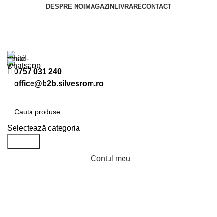
DESPRE NOI
MAGAZIN
LIVRARE
CONTACT
Cere ofertă
0757 031 240
office@b2b.silvesrom.ro
Selectează categoria
Search
Contul meu
Înregistreză-te