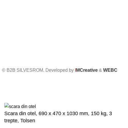
Termeni și condiții
Politica de confidențialitate
Politica de retur
Formular de retur
Politica cookies
Setari GDPR
© B2B SILVESROM. Developed by
I
MCreative
&
WEBC
Scara din otel, 690 x 470 x 1030 mm, 150 kg, 3
trepte, Tolsen