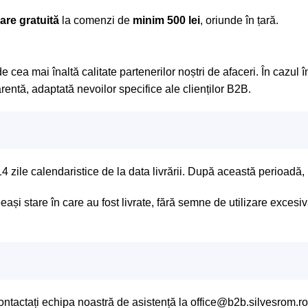
rare gratuită
la comenzi de
minim 500 lei
, oriunde în țară.
a mai înaltă calitate partenerilor noștri de afaceri. În cazul î
arentă, adaptată nevoilor specifice ale clienților B2B.
4 zile calendaristice de la data livrării. După această perioadă,
ași stare în care au fost livrate, fără semne de utilizare excesivă
contactați echipa noastră de asistență la office@b2b.silvesrom.ro 