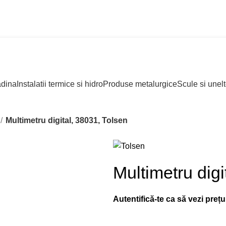
adina
Instalatii termice si hidro
Produse metalurgice
Scule si unel
Multimetru digital, 38031, Tolsen
Multimetru digi