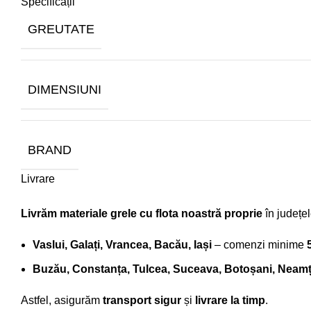
Specificații
GREUTATE
DIMENSIUNI
BRAND
Livrare
Livrăm materiale grele cu flota noastră proprie
în județel
Vaslui, Galați, Vrancea, Bacău, Iași
– comenzi minime
Buzău, Constanța, Tulcea, Suceava, Botoșani, Neamț,
Astfel, asigurăm
transport sigur
și
livrare la timp
.