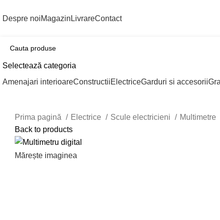
Despre noi
Magazin
Livrare
Contact
Selectează categoria
Amenajari interioare
Constructii
Electrice
Garduri si accesorii
Gr
Prima pagină
Electrice
Scule electricieni
Multimetre
Back to products
Mărește imaginea