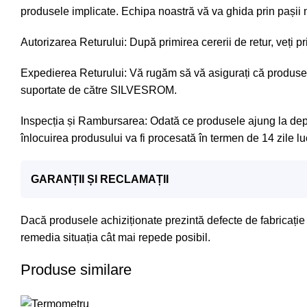
produsele implicate. Echipa noastră vă va ghida prin pașii 
Autorizarea Returului: După primirea cererii de retur, veți pr
Expedierea Returului: Vă rugăm să vă asigurați că produsele
suportate de către SILVESROM.
Inspecția și Rambursarea: Odată ce produsele ajung la depoz
înlocuirea produsului va fi procesată în termen de 14 zile lu
GARANȚII ȘI RECLAMAȚII
Dacă produsele achiziționate prezintă defecte de fabricați
remedia situația cât mai repede posibil.
Produse similare