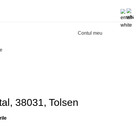
Cere ofertă
Contul meu
Înregistreză-te
te
tal, 38031, Tolsen