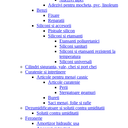
Adezivi pentru mocheta, pvc, linoleum
Benzi
Fixare
Reparatii
Siliconi si accesorii
Pistoale silicon
Siliconi si etansanti
Etansanti poliuretanici
Siliconi sanitari
Siliconi si etansanti rezistenti la
temperatura
Siliconi universali
Cilindri siguranta, yale, chei si port chei
Curatenie si intretinere
Articole pentru menaj casnic
Articole curatenie
Perii
Stergatoare geamuri
Bureti
Saci menaj, folie si rafie
Dezumidificatoare si solutii contra umiditatii
Solutii contra umiditatii
Feronerie
Amortizor hidraulic usa