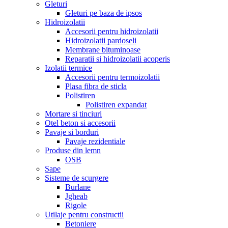
Gleturi
Gleturi pe baza de ipsos
Hidroizolatii
Accesorii pentru hidroizolatii
Hidroizolatii pardoseli
Membrane bituminoase
Reparatii si hidroizolatii acoperis
Izolatii termice
Accesorii pentru termoizolatii
Plasa fibra de sticla
Polistiren
Polistiren expandat
Mortare si tinciuri
Otel beton si accesorii
Pavaje si borduri
Pavaje rezidentiale
Produse din lemn
OSB
Sape
Sisteme de scurgere
Burlane
Jgheab
Rigole
Utilaje pentru constructii
Betoniere