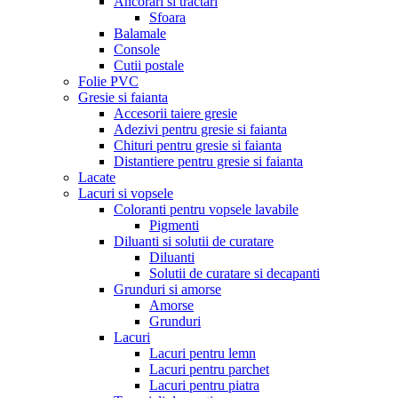
Ancorari si tractari
Sfoara
Balamale
Console
Cutii postale
Folie PVC
Gresie si faianta
Accesorii taiere gresie
Adezivi pentru gresie si faianta
Chituri pentru gresie si faianta
Distantiere pentru gresie si faianta
Lacate
Lacuri si vopsele
Coloranti pentru vopsele lavabile
Pigmenti
Diluanti si solutii de curatare
Diluanti
Solutii de curatare si decapanti
Grunduri si amorse
Amorse
Grunduri
Lacuri
Lacuri pentru lemn
Lacuri pentru parchet
Lacuri pentru piatra