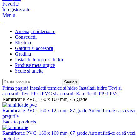
Favorite
Înregistreză-te
Meniu
Amenajari interioare
Constructii
Electrice
Garduri si accesorii
Gradina
Instalatii termice si hidro
Produse metalurgice
Scule si unelte
Search
Prima pagină
Instalatii termice si hidro
Instalatii hidro
Tevi si
accesorii
Tevi PP si PVC si accesorii
Ramificatii PP si PVC
Ramificatie PVC, 160 x 160 mm, 45 grade
Ramificatie PVC, 160 x 125 mm, 87 grade
Autentifică-te ca să vezi
prețurile
Back to products
Ramificatie PVC, 160 x 160 mm, 67 grade
Autentifică-te ca să vezi
prețurile