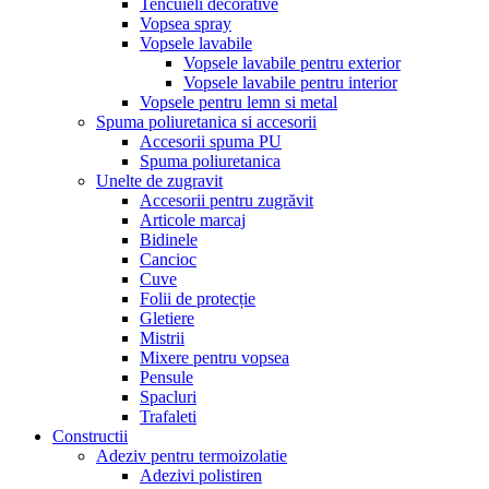
Tencuieli decorative
Vopsea spray
Vopsele lavabile
Vopsele lavabile pentru exterior
Vopsele lavabile pentru interior
Vopsele pentru lemn si metal
Spuma poliuretanica si accesorii
Accesorii spuma PU
Spuma poliuretanica
Unelte de zugravit
Accesorii pentru zugrăvit
Articole marcaj
Bidinele
Cancioc
Cuve
Folii de protecție
Gletiere
Mistrii
Mixere pentru vopsea
Pensule
Spacluri
Trafaleti
Constructii
Adeziv pentru termoizolatie
Adezivi polistiren