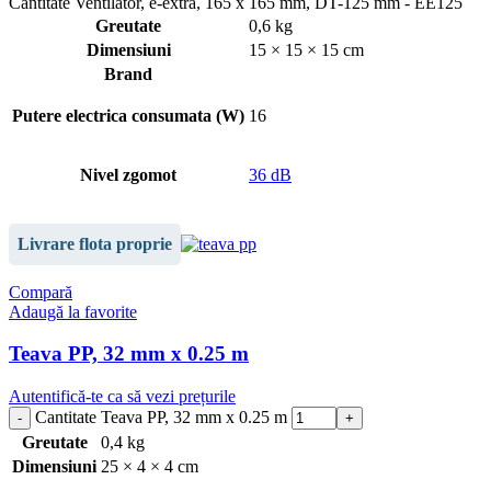
Cantitate Ventilator, e-extra, 165 x 165 mm, DT-125 mm - EE125
Greutate
0,6 kg
Dimensiuni
15 × 15 × 15 cm
Brand
Putere electrica consumata (W)
16
Nivel zgomot
36 dB
Livrare flota proprie
Compară
Adaugă la favorite
Teava PP, 32 mm x 0.25 m
Autentifică-te ca să vezi prețurile
Cantitate Teava PP, 32 mm x 0.25 m
Greutate
0,4 kg
Dimensiuni
25 × 4 × 4 cm