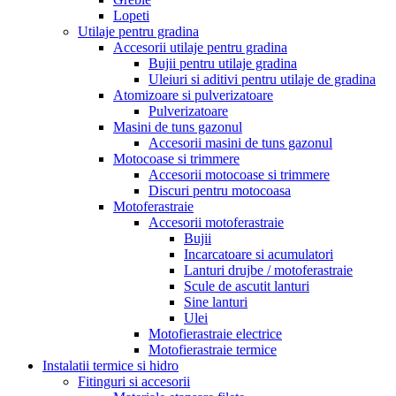
Lopeti
Utilaje pentru gradina
Accesorii utilaje pentru gradina
Bujii pentru utilaje gradina
Uleiuri si aditivi pentru utilaje de gradina
Atomizoare si pulverizatoare
Pulverizatoare
Masini de tuns gazonul
Accesorii masini de tuns gazonul
Motocoase si trimmere
Accesorii motocoase si trimmere
Discuri pentru motocoasa
Motoferastraie
Accesorii motoferastraie
Bujii
Incarcatoare si acumulatori
Lanturi drujbe / motoferastraie
Scule de ascutit lanturi
Sine lanturi
Ulei
Motofierastraie electrice
Motofierastraie termice
Instalatii termice si hidro
Fitinguri si accesorii