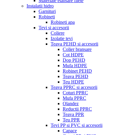
Materiale etansare filete
Instalatii hidro
Garnituri
Robineti
Robineti apa
Tevi si accesorii
Coliere
Izolatie tevi
Teava PEHD si accesorii
Colier bransare
Cot HDPE
Dop PEHD
Mufa HDPE
Robinet PEHD
Teava PEHD
Teu HDPE
Teava PPRC si accesorii
Coturi PPRC
Mufa PPRC
Olandez
Reductii PPRC
Teava PPR
Teu PPR
Tevi PP si PVC si accesorii
Capace