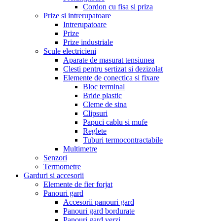
Cordon cu fisa si priza
Prize si intrerupatoare
Intrerupatoare
Prize
Prize industriale
Scule electricieni
Aparate de masurat tensiunea
Clesti pentru sertizat si dezizolat
Elemente de conectica si fixare
Bloc terminal
Bride plastic
Cleme de sina
Clipsuri
Papuci cablu si mufe
Reglete
Tuburi termocontractabile
Multimetre
Senzori
Termometre
Garduri si accesorii
Elemente de fier forjat
Panouri gard
Accesorii panouri gard
Panouri gard bordurate
Panouri gard verzi