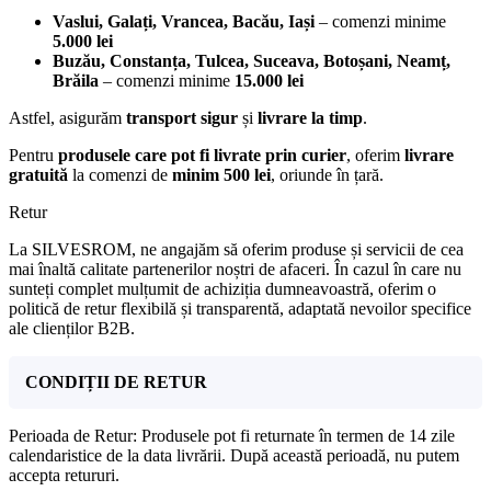
Vaslui, Galați, Vrancea, Bacău, Iași
– comenzi minime
5.000 lei
Buzău, Constanța, Tulcea, Suceava, Botoșani, Neamț,
Brăila
– comenzi minime
15.000 lei
Astfel, asigurăm
transport sigur
și
livrare la timp
.
Pentru
produsele care pot fi livrate prin curier
, oferim
livrare
gratuită
la comenzi de
minim 500 lei
, oriunde în țară.
Retur
La SILVESROM, ne angajăm să oferim produse și servicii de cea
mai înaltă calitate partenerilor noștri de afaceri. În cazul în care nu
sunteți complet mulțumit de achiziția dumneavoastră, oferim o
politică de retur flexibilă și transparentă, adaptată nevoilor specifice
ale clienților B2B.
CONDIȚII DE RETUR
Perioada de Retur: Produsele pot fi returnate în termen de 14 zile
calendaristice de la data livrării. După această perioadă, nu putem
accepta retururi.