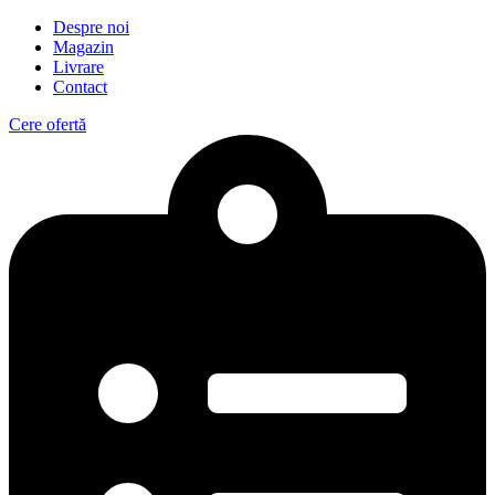
Despre noi
Magazin
Livrare
Contact
Cere ofertă