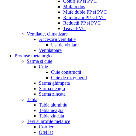
Coturi PP si PVC
Mufa redus
Mufe duble PP si PVC
Ramificatii PP si PVC
Reductii PP si PVC
Teava PVC
Ventilatie, climatizare
Accesorii ventilatie
Usi de vizitare
Ventilatoare
Produse metalurgice
Sarma si cuie
Cuie
Cuie constructii
Cuie de uz general
Sarma ghimpata
Sarma neagra
Sarma zincata
Tabla
Tabla aluminiu
Tabla neagra
Tabla zincata
Tevi si profile metalice
Cornier
Otel lat