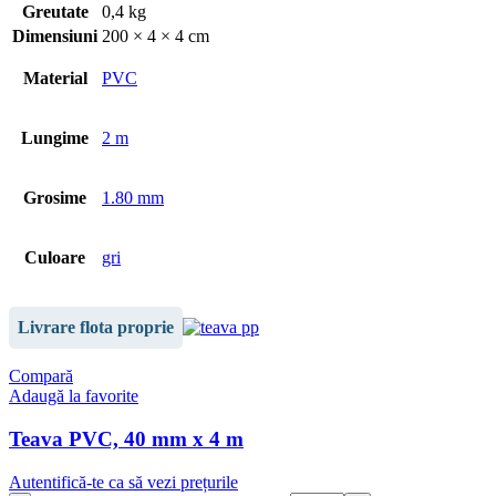
Greutate
0,4 kg
Dimensiuni
200 × 4 × 4 cm
Material
PVC
Lungime
2 m
Grosime
1.80 mm
Culoare
gri
Livrare flota proprie
Compară
Adaugă la favorite
Teava PVC, 40 mm x 4 m
Autentifică-te ca să vezi prețurile