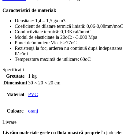
Caracteristici de material:
Densitate: 1,4 – 1,5 g/cm3
Coeficient de dilatare termică liniară: 0,06-0,08mm/moC
Conductivitate termică: 0,13Kcal/hmoC
Modul de elasticitate la 20oC: ~3.000 Mpa
Punct de înmuiere Vicat: >77oC
Rezistenţă la foc, arderea nu continuă după îndepartarea
flăcării
Temperatura maximă de utilizare: 60
o
C
Specificații
Greutate
1 kg
Dimensiuni
30 × 20 × 20 cm
Material
PVC
Culoare
oranj
Livrare
Livrăm materiale grele cu flota noastră proprie
în județele: