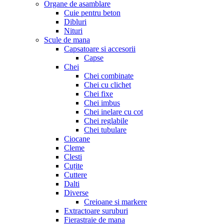
Organe de asamblare
Cuie pentru beton
Dibluri
Nituri
Scule de mana
Capsatoare si accesorii
Capse
Chei
Chei combinate
Chei cu clichet
Chei fixe
Chei imbus
Chei inelare cu cot
Chei reglabile
Chei tubulare
Ciocane
Cleme
Clesti
Cuțite
Cuttere
Dalti
Diverse
Creioane si markere
Extractoare suruburi
Fierastraie de mana