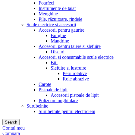
Foarfeci
Instrumente de taiat
Menghine
Pile, răzuitoare, rindele
Scule electrice si accesorii
Accesorii pentru gaurire
Burghie
Mandrine
Accesorii pentru taiere si slefuire
Discuri
Accesorii si consumabile scule electrice
Biti
Slefuire si lustruire
Perii rotative
Role abrazive
Carote
Pistoale de lipit
Accesorii pistoale de lipit
Polizoare unghiulare
Surubelnite
Surubelnite pentru electricieni
Search
Contul meu
Compară