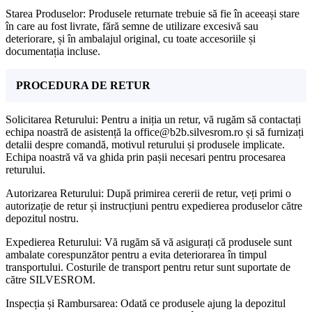
Starea Produselor: Produsele returnate trebuie să fie în aceeași stare
în care au fost livrate, fără semne de utilizare excesivă sau
deteriorare, și în ambalajul original, cu toate accesoriile și
documentația incluse.
PROCEDURA DE RETUR
Solicitarea Returului: Pentru a iniția un retur, vă rugăm să contactați
echipa noastră de asistență la office@b2b.silvesrom.ro și să furnizați
detalii despre comandă, motivul returului și produsele implicate.
Echipa noastră vă va ghida prin pașii necesari pentru procesarea
returului.
Autorizarea Returului: După primirea cererii de retur, veți primi o
autorizație de retur și instrucțiuni pentru expedierea produselor către
depozitul nostru.
Expedierea Returului: Vă rugăm să vă asigurați că produsele sunt
ambalate corespunzător pentru a evita deteriorarea în timpul
transportului. Costurile de transport pentru retur sunt suportate de
către SILVESROM.
Inspecția și Rambursarea: Odată ce produsele ajung la depozitul