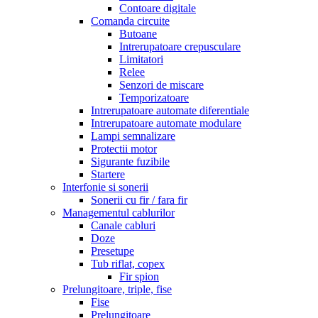
Contoare digitale
Comanda circuite
Butoane
Intrerupatoare crepusculare
Limitatori
Relee
Senzori de miscare
Temporizatoare
Intrerupatoare automate diferentiale
Intrerupatoare automate modulare
Lampi semnalizare
Protectii motor
Sigurante fuzibile
Startere
Interfonie si sonerii
Sonerii cu fir / fara fir
Managementul cablurilor
Canale cabluri
Doze
Presetupe
Tub riflat, copex
Fir spion
Prelungitoare, triple, fise
Fise
Prelungitoare