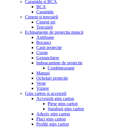
Caramida si BCA
BCA
Caramida
Ciment si tencuieli
Ciment gri
Tencuieli
Echipamente de protectia muncii
Antifoane
Bocanci
Casti protectie
Cizme
Genunchiere
Imbracaminte de protectie
Combinezoane
Manusi
Ochelari protectie
Veste
Viziere
Gips carton si accesorii
Accesorii gips carton
Piese gips carton
Suruburi gips carton
Adeziv gips carton
Placi gips carton
Profile gips carton