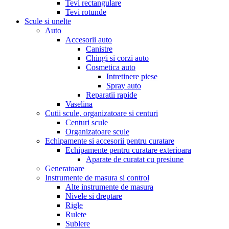
Tevi rectangulare
Tevi rotunde
Scule si unelte
Auto
Accesorii auto
Canistre
Chingi si corzi auto
Cosmetica auto
Intretinere piese
Spray auto
Reparatii rapide
Vaselina
Cutii scule, organizatoare si centuri
Centuri scule
Organizatoare scule
Echipamente si accesorii pentru curatare
Echipamente pentru curatare exterioara
Aparate de curatat cu presiune
Generatoare
Instrumente de masura si control
Alte instrumente de masura
Nivele si dreptare
Rigle
Rulete
Sublere