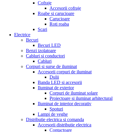
Cofraje
Accesorii cofraje
Roabe si carucioare
Carucioare
Roti roaba
Scari
Electrice
Becuri
Becuri LED
Benzi izolatoare
Cabluri si conductori
Cabluri
Corpuri si surse de iluminat
Accesorii corpuri de iluminat
Dulii
Banda LED si accesorii
Iluminat de exterior
Corpuri de iluminat solare
Proiectoare si iluminat arhitectural
Iluminat de interior decorativ
Spoturi
Lampi de veghe
Distributie electrica si comanda
Accesorii distributie electrica
Contactoare