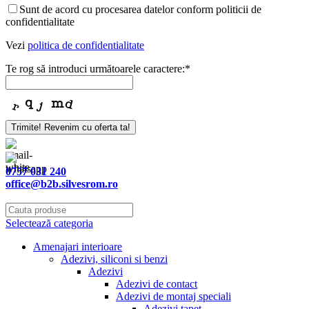
Sunt de acord cu procesarea datelor conform politicii de
confidentialitate
Vezi
politica de confidentialitate
Te rog să introduci următoarele caractere:
*
Trimite! Revenim cu oferta ta!
0757 031 240
office@b2b.silvesrom.ro
Selectează categoria
Amenajari interioare
Adezivi, siliconi si benzi
Adezivi
Adezivi de contact
Adezivi de montaj speciali
Adezivi tapet