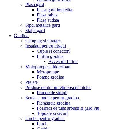
Plasa gard
Plasa gard impletita
Plasa rabitz
Plasa sudata
Sipci metalice gard
Stalpi gard
Gradina
Camping si Gratare
Instalatii pentru irigatii
Cuple si conectori
Furtun gradina
Accesorii furtun
Motopompe si hidrofoare
Motopompe
Pompe gradina
Prelate
Produse pentru intretinerea plantelor
Pompe de stropit
Scule si unelte pentru gradina
Fierastraie gradina
Foarfeci de tuns arbusti si gard viu
Topoare și securi
Unelte pentru gradina
Furci
Greble