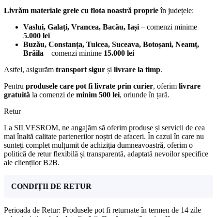
Livrăm materiale grele cu flota noastră proprie
în județele:
Vaslui, Galați, Vrancea, Bacău, Iași
– comenzi minime
5.000 lei
Buzău, Constanța, Tulcea, Suceava, Botoșani, Neamț,
Brăila
– comenzi minime
15.000 lei
Astfel, asigurăm
transport sigur
și
livrare la timp
.
Pentru
produsele care pot fi livrate prin curier
, oferim
livrare
gratuită
la comenzi de
minim 500 lei
, oriunde în țară.
Retur
La SILVESROM, ne angajăm să oferim produse și servicii de cea
mai înaltă calitate partenerilor noștri de afaceri. În cazul în care nu
sunteți complet mulțumit de achiziția dumneavoastră, oferim o
politică de retur flexibilă și transparentă, adaptată nevoilor specifice
ale clienților B2B.
CONDIȚII DE RETUR
Perioada de Retur: Produsele pot fi returnate în termen de 14 zile