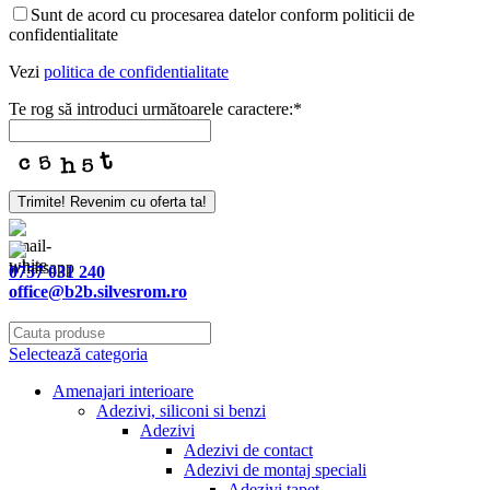
Sunt de acord cu procesarea datelor conform politicii de
confidentialitate
Vezi
politica de confidentialitate
Te rog să introduci următoarele caractere:
*
Phone
Trimite! Revenim cu oferta ta!
Number
*
0757 031 240
office@b2b.silvesrom.ro
Selectează categoria
Amenajari interioare
Adezivi, siliconi si benzi
Adezivi
Adezivi de contact
Adezivi de montaj speciali
Adezivi tapet