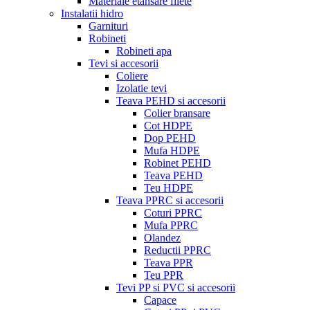
Materiale etansare filete
Instalatii hidro
Garnituri
Robineti
Robineti apa
Tevi si accesorii
Coliere
Izolatie tevi
Teava PEHD si accesorii
Colier bransare
Cot HDPE
Dop PEHD
Mufa HDPE
Robinet PEHD
Teava PEHD
Teu HDPE
Teava PPRC si accesorii
Coturi PPRC
Mufa PPRC
Olandez
Reductii PPRC
Teava PPR
Teu PPR
Tevi PP si PVC si accesorii
Capace