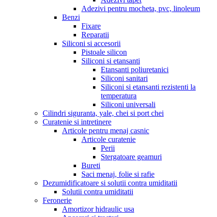
Adezivi pentru mocheta, pvc, linoleum
Benzi
Fixare
Reparatii
Siliconi si accesorii
Pistoale silicon
Siliconi si etansanti
Etansanti poliuretanici
Siliconi sanitari
Siliconi si etansanti rezistenti la
temperatura
Siliconi universali
Cilindri siguranta, yale, chei si port chei
Curatenie si intretinere
Articole pentru menaj casnic
Articole curatenie
Perii
Stergatoare geamuri
Bureti
Saci menaj, folie si rafie
Dezumidificatoare si solutii contra umiditatii
Solutii contra umiditatii
Feronerie
Amortizor hidraulic usa