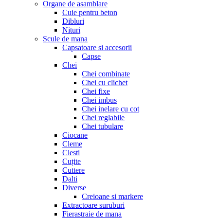
Organe de asamblare
Cuie pentru beton
Dibluri
Nituri
Scule de mana
Capsatoare si accesorii
Capse
Chei
Chei combinate
Chei cu clichet
Chei fixe
Chei imbus
Chei inelare cu cot
Chei reglabile
Chei tubulare
Ciocane
Cleme
Clesti
Cuțite
Cuttere
Dalti
Diverse
Creioane si markere
Extractoare suruburi
Fierastraie de mana