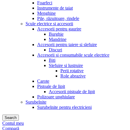
Foarfeci
Instrumente de taiat
Menghine
Pile, răzuitoare, rindele
Scule electrice si accesorii
Accesorii pentru gaurire
Burghie
Mandrine
Accesorii pentru taiere si slefuire
Discuri
Accesorii si consumabile scule electrice
Biti
Slefuire si lustruire
Perii rotative
Role abrazive
Carote
Pistoale de lipit
Accesorii pistoale de lipit
Polizoare unghiulare
Surubelnite
Surubelnite pentru electricieni
Search
Contul meu
Compară