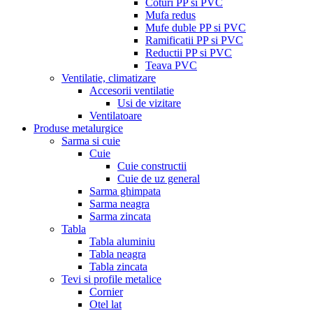
Coturi PP si PVC
Mufa redus
Mufe duble PP si PVC
Ramificatii PP si PVC
Reductii PP si PVC
Teava PVC
Ventilatie, climatizare
Accesorii ventilatie
Usi de vizitare
Ventilatoare
Produse metalurgice
Sarma si cuie
Cuie
Cuie constructii
Cuie de uz general
Sarma ghimpata
Sarma neagra
Sarma zincata
Tabla
Tabla aluminiu
Tabla neagra
Tabla zincata
Tevi si profile metalice
Cornier
Otel lat