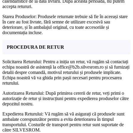
calendaristice de la data livrării. După această perioadă, nu putem
accepta retururi.
Starea Produselor: Produsele returnate trebuie să fie în aceeași stare
în care au fost livrate, fără semne de utilizare excesivă sau
deteriorare, și în ambalajul original, cu toate accesoriile și
documentația incluse.
PROCEDURA DE RETUR
Solicitarea Returului: Pentru a iniția un retur, vă rugăm să contactați
echipa noastră de asistență la office@b2b.silvesrom.ro și să furnizați
detalii despre comandă, motivul returului și produsele implicate.
Echipa noastră vă va ghida prin pașii necesari pentru procesarea
returului.
Autorizarea Returului: După primirea cererii de retur, veți primi o
autorizație de retur și instrucțiuni pentru expedierea produselor către
depozitul nostru.
Expedierea Returului: Vă rugăm să vă asigurați că produsele sunt
ambalate corespunzător pentru a evita deteriorarea în timpul
transportului. Costurile de transport pentru retur sunt suportate de
către SILVESROM.