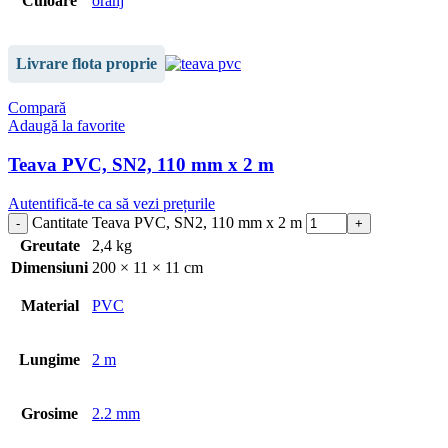
Culoare
oranj
Livrare flota proprie
Compară
Adaugă la favorite
Teava PVC, SN2, 110 mm x 2 m
Autentifică-te ca să vezi prețurile
Cantitate Teava PVC, SN2, 110 mm x 2 m
Greutate
2,4 kg
Dimensiuni
200 × 11 × 11 cm
Material
PVC
Lungime
2 m
Grosime
2.2 mm