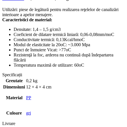
Utilizări: piese de legătură pentru realizarea reţelelor de canalizări
interioare a apelor menajere.
Caracteristici de material:
Densitate: 1,4 – 1,5 g/cm3
Coeficient de dilatare termică liniară: 0,06-0,08mm/moC
Conductivitate termică: 0,13Kcal/hmoC
Modul de elasticitate la 20oC: ~3.000 Mpa
Punct de înmuiere Vicat: >77oC
Rezistenţă la foc, arderea nu continuă după îndepartarea
flăcării
Temperatura maximă de utilizare: 60
o
C
Specificații
Greutate
0,2 kg
Dimensiuni
12 × 4 × 4 cm
Material
PP
Culoare
gri
Livrare