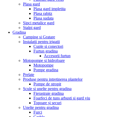
Plasa gard
Plasa gard impletita
Plasa rabitz
Plasa sudata
Sipci metalice gard
Stalpi gard
Gradina
Camping si Gratare
Instalatii pentru irigatii
Cuple si conectori
Furtun gradina
Accesorii furtun
Motopompe si hidrofoare
Motopompe
Pompe gradina
Prelate
Produse pentru intretinerea plantelor
Pompe de stropit
Scule si unelte pentru gradina
Fierastraie gradina
Foarfeci de tuns arbusti si gard viu
Topoare și securi
Unelte pentru gradina
Furci
Greble