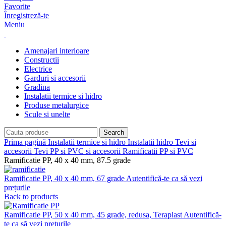
Favorite
Înregistreză-te
Meniu
Amenajari interioare
Constructii
Electrice
Garduri si accesorii
Gradina
Instalatii termice si hidro
Produse metalurgice
Scule si unelte
Search
Prima pagină
Instalatii termice si hidro
Instalatii hidro
Tevi si
accesorii
Tevi PP si PVC si accesorii
Ramificatii PP si PVC
Ramificatie PP, 40 x 40 mm, 87.5 grade
Ramificatie PP, 40 x 40 mm, 67 grade
Autentifică-te ca să vezi
prețurile
Back to products
Ramificatie PP, 50 x 40 mm, 45 grade, redusa, Teraplast
Autentifică-
te ca să vezi prețurile