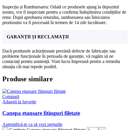
Inspecția și Rambursarea: Odată ce produsele ajung la depozitul
nostru, vor fi inspectate pentru a confirma îndeplinirea condițiilor de
retur. După aprobarea returului, rambursarea sau înlocuirea
produsului va fi procesată în termen de 14 zile lucrătoare.
GARANȚII ȘI RECLAMAȚII
Dacă produsele achiziționate prezintă defecte de fabricație sau
probleme funcționale în perioada de garanție, vă rugăm să ne
contactați pentru asistență. Vom lucra împreună pentru a remedia
situația cât mai repede posibil.
Produse similare
Compară
Adaugă la favorite
Canepa etansare fitinguri filetate
Autentifică-te ca să vezi prețurile
Cantitate Canepa etansare fitinguri filetate