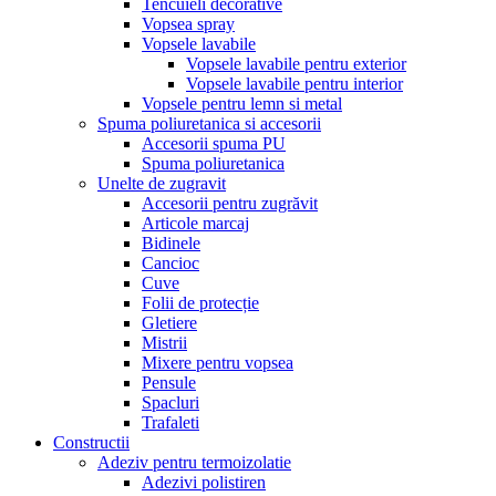
Tencuieli decorative
Vopsea spray
Vopsele lavabile
Vopsele lavabile pentru exterior
Vopsele lavabile pentru interior
Vopsele pentru lemn si metal
Spuma poliuretanica si accesorii
Accesorii spuma PU
Spuma poliuretanica
Unelte de zugravit
Accesorii pentru zugrăvit
Articole marcaj
Bidinele
Cancioc
Cuve
Folii de protecție
Gletiere
Mistrii
Mixere pentru vopsea
Pensule
Spacluri
Trafaleti
Constructii
Adeziv pentru termoizolatie
Adezivi polistiren