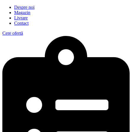
Despre noi
Magazin
Livrare
Contact
Cere ofertă