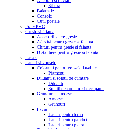
Ancorari si tractari
Sfoara
Balamale
Console
Cutii postale
Folie PVC
Gresie si faianta
Accesorii taiere gresie
Adezivi pentru gresie si faianta
Chituri pentru gresie si faianta
Distantiere pentru gresie si faianta
Lacate
Lacuri si vopsele
Coloranti pentru vopsele lavabile
Pigmenti
Diluanti si solutii de curatare
Diluanti
Solutii de curatare si decapanti
Grunduri si amorse
Amorse
Grunduri
Lacuri
Lacuri pentru lemn
Lacuri pentru parchet
Lacuri pentru piatra