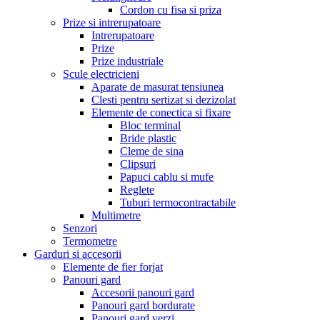
Cordon cu fisa si priza
Prize si intrerupatoare
Intrerupatoare
Prize
Prize industriale
Scule electricieni
Aparate de masurat tensiunea
Clesti pentru sertizat si dezizolat
Elemente de conectica si fixare
Bloc terminal
Bride plastic
Cleme de sina
Clipsuri
Papuci cablu si mufe
Reglete
Tuburi termocontractabile
Multimetre
Senzori
Termometre
Garduri si accesorii
Elemente de fier forjat
Panouri gard
Accesorii panouri gard
Panouri gard bordurate
Panouri gard verzi