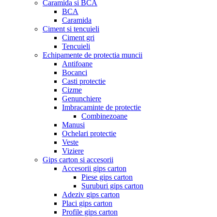
Caramida si BCA
BCA
Caramida
Ciment si tencuieli
Ciment gri
Tencuieli
Echipamente de protectia muncii
Antifoane
Bocanci
Casti protectie
Cizme
Genunchiere
Imbracaminte de protectie
Combinezoane
Manusi
Ochelari protectie
Veste
Viziere
Gips carton si accesorii
Accesorii gips carton
Piese gips carton
Suruburi gips carton
Adeziv gips carton
Placi gips carton
Profile gips carton