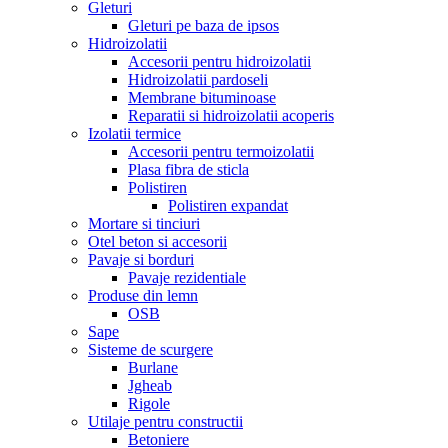
Gleturi
Gleturi pe baza de ipsos
Hidroizolatii
Accesorii pentru hidroizolatii
Hidroizolatii pardoseli
Membrane bituminoase
Reparatii si hidroizolatii acoperis
Izolatii termice
Accesorii pentru termoizolatii
Plasa fibra de sticla
Polistiren
Polistiren expandat
Mortare si tinciuri
Otel beton si accesorii
Pavaje si borduri
Pavaje rezidentiale
Produse din lemn
OSB
Sape
Sisteme de scurgere
Burlane
Jgheab
Rigole
Utilaje pentru constructii
Betoniere