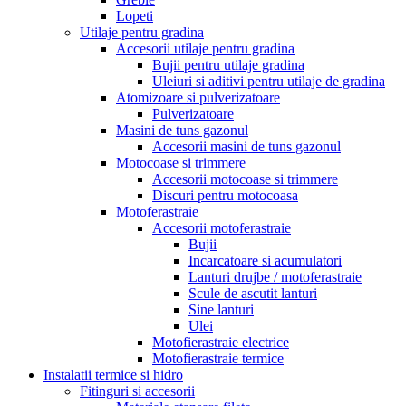
Lopeti
Utilaje pentru gradina
Accesorii utilaje pentru gradina
Bujii pentru utilaje gradina
Uleiuri si aditivi pentru utilaje de gradina
Atomizoare si pulverizatoare
Pulverizatoare
Masini de tuns gazonul
Accesorii masini de tuns gazonul
Motocoase si trimmere
Accesorii motocoase si trimmere
Discuri pentru motocoasa
Motoferastraie
Accesorii motoferastraie
Bujii
Incarcatoare si acumulatori
Lanturi drujbe / motoferastraie
Scule de ascutit lanturi
Sine lanturi
Ulei
Motofierastraie electrice
Motofierastraie termice
Instalatii termice si hidro
Fitinguri si accesorii