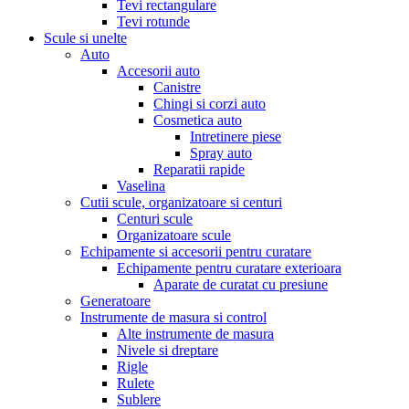
Tevi rectangulare
Tevi rotunde
Scule si unelte
Auto
Accesorii auto
Canistre
Chingi si corzi auto
Cosmetica auto
Intretinere piese
Spray auto
Reparatii rapide
Vaselina
Cutii scule, organizatoare si centuri
Centuri scule
Organizatoare scule
Echipamente si accesorii pentru curatare
Echipamente pentru curatare exterioara
Aparate de curatat cu presiune
Generatoare
Instrumente de masura si control
Alte instrumente de masura
Nivele si dreptare
Rigle
Rulete
Sublere