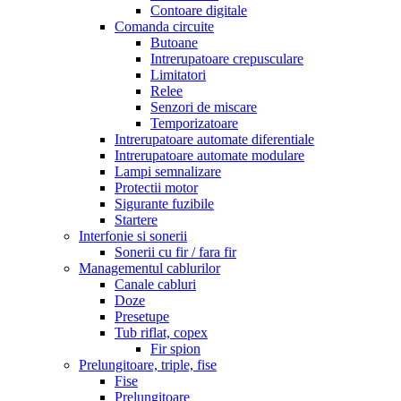
Contoare digitale
Comanda circuite
Butoane
Intrerupatoare crepusculare
Limitatori
Relee
Senzori de miscare
Temporizatoare
Intrerupatoare automate diferentiale
Intrerupatoare automate modulare
Lampi semnalizare
Protectii motor
Sigurante fuzibile
Startere
Interfonie si sonerii
Sonerii cu fir / fara fir
Managementul cablurilor
Canale cabluri
Doze
Presetupe
Tub riflat, copex
Fir spion
Prelungitoare, triple, fise
Fise
Prelungitoare