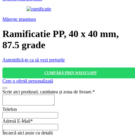
Mărește imaginea
Ramificatie PP, 40 x 40 mm,
87.5 grade
Autentifică-te ca să vezi prețurile
CUMPĂRĂ PRIN WHATSAPP
Cere o ofertă personalizată
Scrie aici produsul, cantitatea și zona de livrare.
*
Telefon
Adresă E-Mail
*
Company
Încarcă aici poze cu detalii