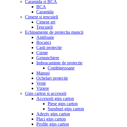
Caramida si BCA
BCA
Caramida
Ciment si tencuieli
Ciment gri
Tencuieli
Echipamente de protectia muncii
Antifoane
Bocanci
Casti protectie
Cizme
Genunchiere
Imbracaminte de protectie
Combinezoane
Manusi
Ochelari protectie
Veste
Viziere
Gips carton si accesorii
Accesorii gips carton
Piese gips carton
Suruburi gips carton
Adeziv gips carton
Placi gips carton
Profile gips carton