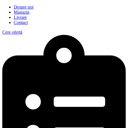
Despre noi
Magazin
Livrare
Contact
Cere ofertă