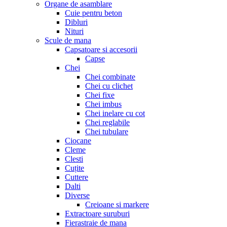
Organe de asamblare
Cuie pentru beton
Dibluri
Nituri
Scule de mana
Capsatoare si accesorii
Capse
Chei
Chei combinate
Chei cu clichet
Chei fixe
Chei imbus
Chei inelare cu cot
Chei reglabile
Chei tubulare
Ciocane
Cleme
Clesti
Cuțite
Cuttere
Dalti
Diverse
Creioane si markere
Extractoare suruburi
Fierastraie de mana