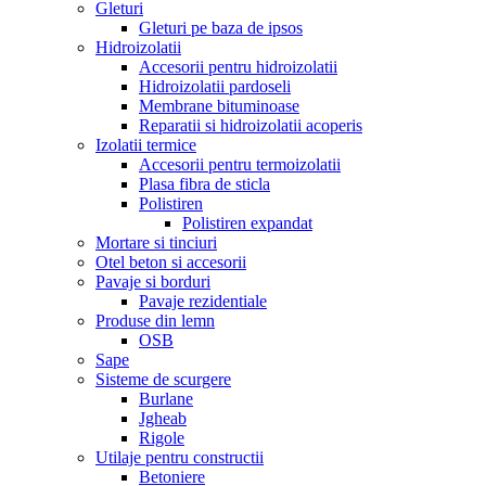
Gleturi
Gleturi pe baza de ipsos
Hidroizolatii
Accesorii pentru hidroizolatii
Hidroizolatii pardoseli
Membrane bituminoase
Reparatii si hidroizolatii acoperis
Izolatii termice
Accesorii pentru termoizolatii
Plasa fibra de sticla
Polistiren
Polistiren expandat
Mortare si tinciuri
Otel beton si accesorii
Pavaje si borduri
Pavaje rezidentiale
Produse din lemn
OSB
Sape
Sisteme de scurgere
Burlane
Jgheab
Rigole
Utilaje pentru constructii
Betoniere