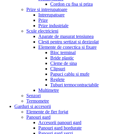
Cordon cu fisa si priza
Prize si intrerupatoare
Intrerupatoare
Prize
Prize industriale
Scule electricieni
Aparate de masurat tensiunea
Clesti pentru sertizat si dezizolat
Elemente de conectica si fixare
Bloc terminal
Bride plastic
Cleme de sina
Clipsuri
Papuci cablu si mufe
Reglete
Tuburi termocontractabile
Multimetre
Senzori
Termometre
Garduri si accesorii
Elemente de fier forjat
Panouri gard
Accesorii panouri gard
Panouri gard bordurate
Panouri gard verzi