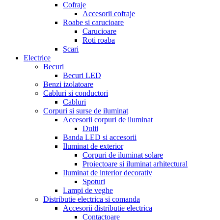
Cofraje
Accesorii cofraje
Roabe si carucioare
Carucioare
Roti roaba
Scari
Electrice
Becuri
Becuri LED
Benzi izolatoare
Cabluri si conductori
Cabluri
Corpuri si surse de iluminat
Accesorii corpuri de iluminat
Dulii
Banda LED si accesorii
Iluminat de exterior
Corpuri de iluminat solare
Proiectoare si iluminat arhitectural
Iluminat de interior decorativ
Spoturi
Lampi de veghe
Distributie electrica si comanda
Accesorii distributie electrica
Contactoare