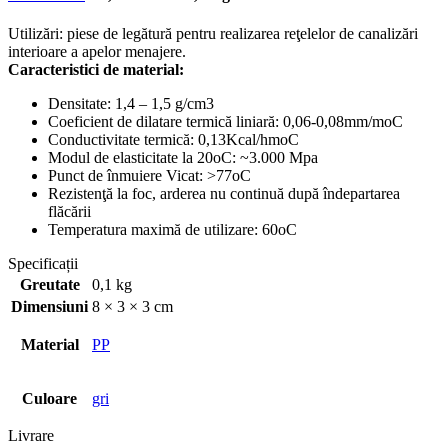
Utilizări: piese de legătură pentru realizarea reţelelor de canalizări
interioare a apelor menajere.
Caracteristici de material:
Densitate: 1,4 – 1,5 g/cm3
Coeficient de dilatare termică liniară: 0,06-0,08mm/moC
Conductivitate termică: 0,13Kcal/hmoC
Modul de elasticitate la 20oC: ~3.000 Mpa
Punct de înmuiere Vicat: >77oC
Rezistenţă la foc, arderea nu continuă după îndepartarea
flăcării
Temperatura maximă de utilizare: 60
o
C
Specificații
Greutate
0,1 kg
Dimensiuni
8 × 3 × 3 cm
Material
PP
Culoare
gri
Livrare