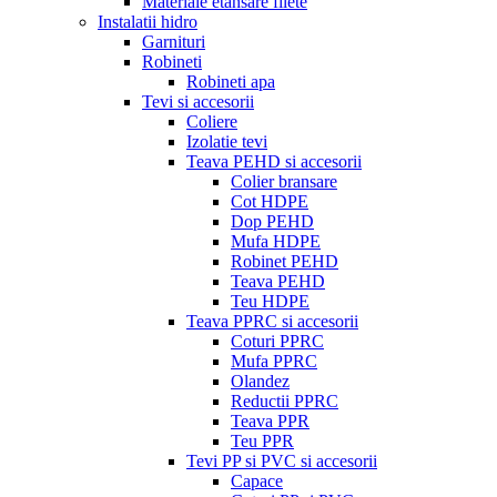
Materiale etansare filete
Instalatii hidro
Garnituri
Robineti
Robineti apa
Tevi si accesorii
Coliere
Izolatie tevi
Teava PEHD si accesorii
Colier bransare
Cot HDPE
Dop PEHD
Mufa HDPE
Robinet PEHD
Teava PEHD
Teu HDPE
Teava PPRC si accesorii
Coturi PPRC
Mufa PPRC
Olandez
Reductii PPRC
Teava PPR
Teu PPR
Tevi PP si PVC si accesorii
Capace