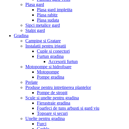
Plasa gard
Plasa gard impletita
Plasa rabitz
Plasa sudata
Sipci metalice gard
Stalpi gard
Gradina
Camping si Gratare
Instalatii pentru irigatii
Cuple si conectori
Furtun gradina
Accesorii furtun
Motopompe si hidrofoare
Motopompe
Pompe gradina
Prelate
Produse pentru intretinerea plantelor
Pompe de stropit
Scule si unelte pentru gradina
Fierastraie gradina
Foarfeci de tuns arbusti si gard viu
Topoare și securi
Unelte pentru gradina
Furci
Greble