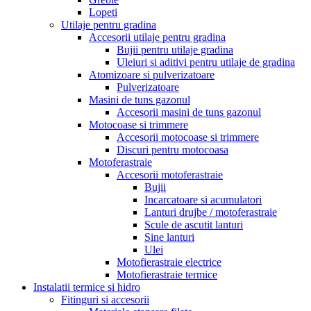
Lopeti
Utilaje pentru gradina
Accesorii utilaje pentru gradina
Bujii pentru utilaje gradina
Uleiuri si aditivi pentru utilaje de gradina
Atomizoare si pulverizatoare
Pulverizatoare
Masini de tuns gazonul
Accesorii masini de tuns gazonul
Motocoase si trimmere
Accesorii motocoase si trimmere
Discuri pentru motocoasa
Motoferastraie
Accesorii motoferastraie
Bujii
Incarcatoare si acumulatori
Lanturi drujbe / motoferastraie
Scule de ascutit lanturi
Sine lanturi
Ulei
Motofierastraie electrice
Motofierastraie termice
Instalatii termice si hidro
Fitinguri si accesorii