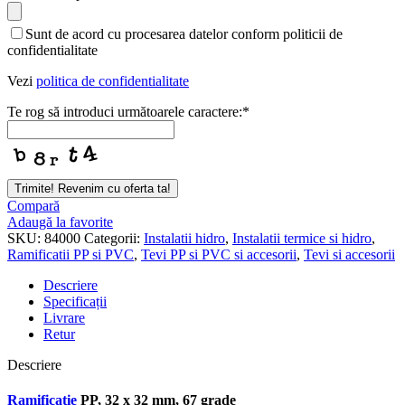
Contact
Sunt de acord cu procesarea datelor conform politicii de
Email
*
confidentialitate
Vezi
politica de confidentialitate
Te rog să introduci următoarele caractere:
*
Trimite! Revenim cu oferta ta!
Compară
Adaugă la favorite
SKU:
84000
Categorii:
Instalatii hidro
,
Instalatii termice si hidro
,
Ramificatii PP si PVC
,
Tevi PP si PVC si accesorii
,
Tevi si accesorii
Descriere
Specificații
Livrare
Retur
Descriere
Ramificatie
PP, 32 x 32 mm, 67 grade