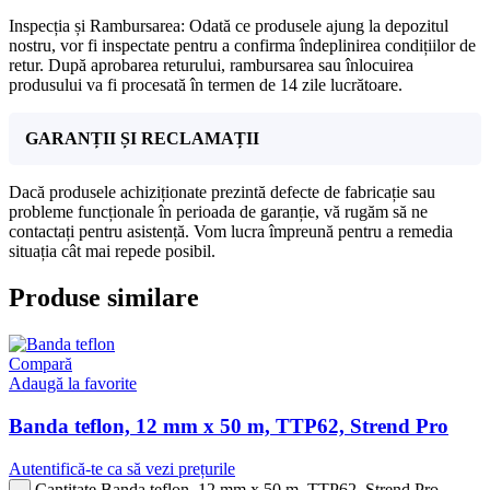
Inspecția și Rambursarea: Odată ce produsele ajung la depozitul
nostru, vor fi inspectate pentru a confirma îndeplinirea condițiilor de
retur. După aprobarea returului, rambursarea sau înlocuirea
produsului va fi procesată în termen de 14 zile lucrătoare.
GARANȚII ȘI RECLAMAȚII
Dacă produsele achiziționate prezintă defecte de fabricație sau
probleme funcționale în perioada de garanție, vă rugăm să ne
contactați pentru asistență. Vom lucra împreună pentru a remedia
situația cât mai repede posibil.
Produse similare
Compară
Adaugă la favorite
Banda teflon, 12 mm x 50 m, TTP62, Strend Pro
Autentifică-te ca să vezi prețurile
Cantitate Banda teflon, 12 mm x 50 m, TTP62, Strend Pro