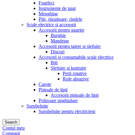
Foarfeci
Instrumente de taiat
Menghine
Pile, răzuitoare, rindele
Scule electrice si accesorii
Accesorii pentru gaurire
Burghie
Mandrine
Accesorii pentru taiere si slefuire
Discuri
Accesorii si consumabile scule electrice
Biti
Slefuire si lustruire
Perii rotative
Role abrazive
Carote
Pistoale de lipit
Accesorii pistoale de lipit
Polizoare unghiulare
Surubelnite
Surubelnite pentru electricieni
Search
Contul meu
Compară