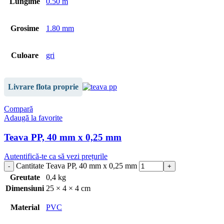
Lungime
0.50 m
Grosime
1.80 mm
Culoare
gri
Livrare flota proprie
Compară
Adaugă la favorite
Teava PP, 40 mm x 0,25 mm
Autentifică-te ca să vezi prețurile
Cantitate Teava PP, 40 mm x 0,25 mm
Greutate
0,4 kg
Dimensiuni
25 × 4 × 4 cm
Material
PVC