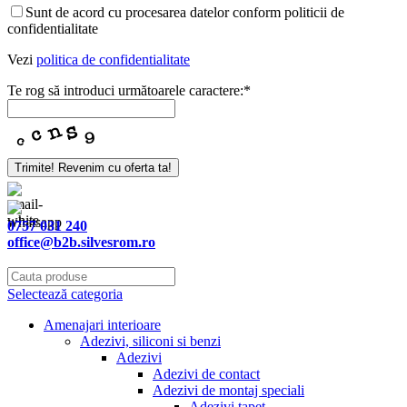
Sunt de acord cu procesarea datelor conform politicii de
confidentialitate
Vezi
politica de confidentialitate
Te rog să introduci următoarele caractere:
*
Trimite! Revenim cu oferta ta!
Your
Website
*
0757 031 240
office@b2b.silvesrom.ro
Selectează categoria
Amenajari interioare
Adezivi, siliconi si benzi
Adezivi
Adezivi de contact
Adezivi de montaj speciali
Adezivi tapet