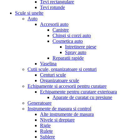
Tevi rectangulare
Tevi rotunde
Scule si unelte
Auto
Accesorii auto
Canistre
Chingi si corzi auto
Cosmetica auto
Intretinere piese
Spray auto
Reparatii rapide
Vaselina
Cutii scule, organizatoare si centuri
Centuri scule
Organizatoare scule
Echipamente si accesorii pentru curatare
Echipamente pentru curatare exterioara
Aparate de curatat cu presiune
Generatoare
Instrumente de masura si control
Alte instrumente de masura
Nivele si dreptare
Rigle
Rulete
Sublere