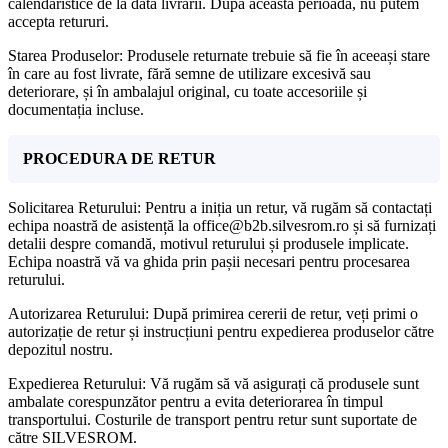
calendaristice de la data livrării. După această perioadă, nu putem
accepta retururi.
Starea Produselor: Produsele returnate trebuie să fie în aceeași stare
în care au fost livrate, fără semne de utilizare excesivă sau
deteriorare, și în ambalajul original, cu toate accesoriile și
documentația incluse.
PROCEDURA DE RETUR
Solicitarea Returului: Pentru a iniția un retur, vă rugăm să contactați
echipa noastră de asistență la office@b2b.silvesrom.ro și să furnizați
detalii despre comandă, motivul returului și produsele implicate.
Echipa noastră vă va ghida prin pașii necesari pentru procesarea
returului.
Autorizarea Returului: După primirea cererii de retur, veți primi o
autorizație de retur și instrucțiuni pentru expedierea produselor către
depozitul nostru.
Expedierea Returului: Vă rugăm să vă asigurați că produsele sunt
ambalate corespunzător pentru a evita deteriorarea în timpul
transportului. Costurile de transport pentru retur sunt suportate de
către SILVESROM.