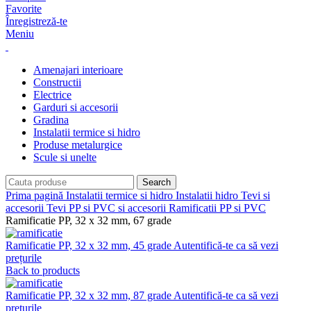
Favorite
Înregistreză-te
Meniu
Amenajari interioare
Constructii
Electrice
Garduri si accesorii
Gradina
Instalatii termice si hidro
Produse metalurgice
Scule si unelte
Search
Prima pagină
Instalatii termice si hidro
Instalatii hidro
Tevi si
accesorii
Tevi PP si PVC si accesorii
Ramificatii PP si PVC
Ramificatie PP, 32 x 32 mm, 67 grade
Ramificatie PP, 32 x 32 mm, 45 grade
Autentifică-te ca să vezi
prețurile
Back to products
Ramificatie PP, 32 x 32 mm, 87 grade
Autentifică-te ca să vezi
prețurile