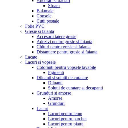
Ancorari si tractari
Sfoara
Balamale
Console
Cutii postale
Folie PVC
Gresie si faianta
Accesorii taiere gresie
Adezivi pentru gresie si faianta
Chituri pentru gresie si faianta
Distantiere pentru gresie si faianta
Lacate
Lacuri si vopsele
Coloranti pentru vopsele lavabile
Pigmenti
Diluanti si solutii de curatare
Diluanti
Solutii de curatare si decapanti
Grunduri si amorse
Amorse
Grunduri
Lacuri
Lacuri pentru lemn
Lacuri pentru parchet
Lacuri pentru piatra