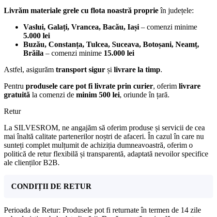
Livrăm materiale grele cu flota noastră proprie
în județele:
Vaslui, Galați, Vrancea, Bacău, Iași
– comenzi minime
5.000 lei
Buzău, Constanța, Tulcea, Suceava, Botoșani, Neamț,
Brăila
– comenzi minime
15.000 lei
Astfel, asigurăm
transport sigur
și
livrare la timp
.
Pentru
produsele care pot fi livrate prin curier
, oferim
livrare
gratuită
la comenzi de
minim 500 lei
, oriunde în țară.
Retur
La SILVESROM, ne angajăm să oferim produse și servicii de cea
mai înaltă calitate partenerilor noștri de afaceri. În cazul în care nu
sunteți complet mulțumit de achiziția dumneavoastră, oferim o
politică de retur flexibilă și transparentă, adaptată nevoilor specifice
ale clienților B2B.
CONDIȚII DE RETUR
Perioada de Retur: Produsele pot fi returnate în termen de 14 zile