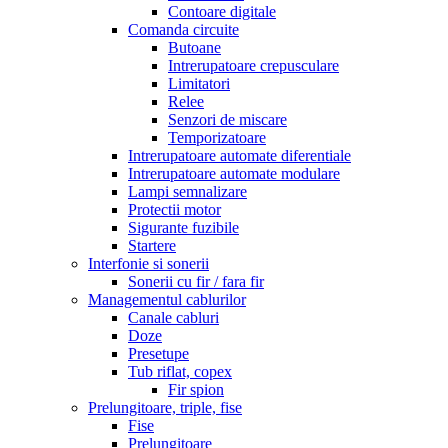
Contoare digitale
Comanda circuite
Butoane
Intrerupatoare crepusculare
Limitatori
Relee
Senzori de miscare
Temporizatoare
Intrerupatoare automate diferentiale
Intrerupatoare automate modulare
Lampi semnalizare
Protectii motor
Sigurante fuzibile
Startere
Interfonie si sonerii
Sonerii cu fir / fara fir
Managementul cablurilor
Canale cabluri
Doze
Presetupe
Tub riflat, copex
Fir spion
Prelungitoare, triple, fise
Fise
Prelungitoare