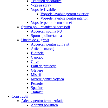
Tencuieli decorative
Vopsea spray
Vopsele lavabile
Vopsele lavabile pentru exterior
Vopsele lavabile pentru interior
Vopsele pentru lemn si metal
Spuma poliuretanica si accesorii
Accesorii spuma PU
Spuma poliuretanica
Unelte de zugravit
Accesorii pentru zugrăvit
Articole marcaj
Bidinele
Cancioc
Cuve
Folii de protecție
Gletiere
Mistrii
Mixere pentru vopsea
Pensule
Spacluri
Trafaleti
Constructii
Adeziv pentru termoizolatie
Adezivi polistiren