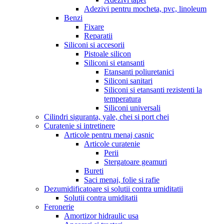
Adezivi pentru mocheta, pvc, linoleum
Benzi
Fixare
Reparatii
Siliconi si accesorii
Pistoale silicon
Siliconi si etansanti
Etansanti poliuretanici
Siliconi sanitari
Siliconi si etansanti rezistenti la
temperatura
Siliconi universali
Cilindri siguranta, yale, chei si port chei
Curatenie si intretinere
Articole pentru menaj casnic
Articole curatenie
Perii
Stergatoare geamuri
Bureti
Saci menaj, folie si rafie
Dezumidificatoare si solutii contra umiditatii
Solutii contra umiditatii
Feronerie
Amortizor hidraulic usa