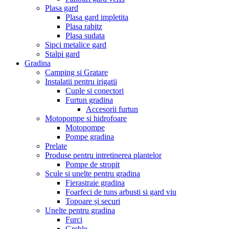
Plasa gard
Plasa gard impletita
Plasa rabitz
Plasa sudata
Sipci metalice gard
Stalpi gard
Gradina
Camping si Gratare
Instalatii pentru irigatii
Cuple si conectori
Furtun gradina
Accesorii furtun
Motopompe si hidrofoare
Motopompe
Pompe gradina
Prelate
Produse pentru intretinerea plantelor
Pompe de stropit
Scule si unelte pentru gradina
Fierastraie gradina
Foarfeci de tuns arbusti si gard viu
Topoare și securi
Unelte pentru gradina
Furci
Greble