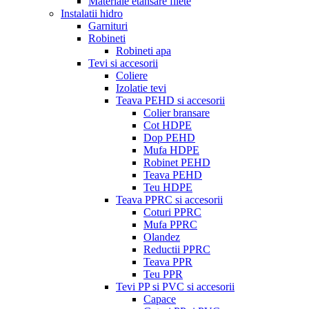
Materiale etansare filete
Instalatii hidro
Garnituri
Robineti
Robineti apa
Tevi si accesorii
Coliere
Izolatie tevi
Teava PEHD si accesorii
Colier bransare
Cot HDPE
Dop PEHD
Mufa HDPE
Robinet PEHD
Teava PEHD
Teu HDPE
Teava PPRC si accesorii
Coturi PPRC
Mufa PPRC
Olandez
Reductii PPRC
Teava PPR
Teu PPR
Tevi PP si PVC si accesorii
Capace