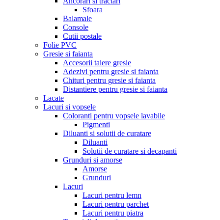
Ancorari si tractari
Sfoara
Balamale
Console
Cutii postale
Folie PVC
Gresie si faianta
Accesorii taiere gresie
Adezivi pentru gresie si faianta
Chituri pentru gresie si faianta
Distantiere pentru gresie si faianta
Lacate
Lacuri si vopsele
Coloranti pentru vopsele lavabile
Pigmenti
Diluanti si solutii de curatare
Diluanti
Solutii de curatare si decapanti
Grunduri si amorse
Amorse
Grunduri
Lacuri
Lacuri pentru lemn
Lacuri pentru parchet
Lacuri pentru piatra