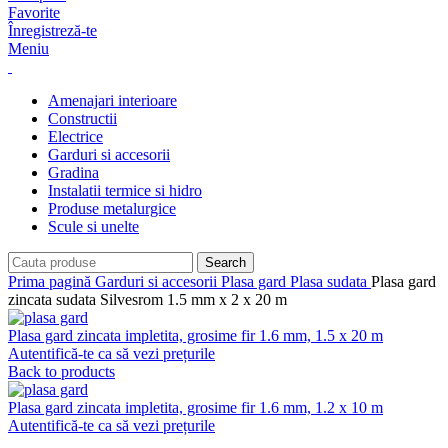
Favorite
Înregistreză-te
Meniu
Amenajari interioare
Constructii
Electrice
Garduri si accesorii
Gradina
Instalatii termice si hidro
Produse metalurgice
Scule si unelte
Search
Prima pagină
Garduri si accesorii
Plasa gard
Plasa sudata
Plasa gard
zincata sudata Silvesrom 1.5 mm x 2 x 20 m
Plasa gard zincata impletita, grosime fir 1.6 mm, 1.5 x 20 m
Autentifică-te ca să vezi prețurile
Back to products
Plasa gard zincata impletita, grosime fir 1.6 mm, 1.2 x 10 m
Autentifică-te ca să vezi prețurile