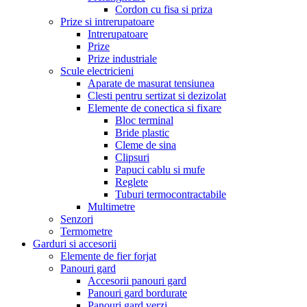
Cordon cu fisa si priza
Prize si intrerupatoare
Intrerupatoare
Prize
Prize industriale
Scule electricieni
Aparate de masurat tensiunea
Clesti pentru sertizat si dezizolat
Elemente de conectica si fixare
Bloc terminal
Bride plastic
Cleme de sina
Clipsuri
Papuci cablu si mufe
Reglete
Tuburi termocontractabile
Multimetre
Senzori
Termometre
Garduri si accesorii
Elemente de fier forjat
Panouri gard
Accesorii panouri gard
Panouri gard bordurate
Panouri gard verzi