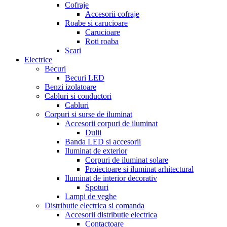
Cofraje
Accesorii cofraje
Roabe si carucioare
Carucioare
Roti roaba
Scari
Electrice
Becuri
Becuri LED
Benzi izolatoare
Cabluri si conductori
Cabluri
Corpuri si surse de iluminat
Accesorii corpuri de iluminat
Dulii
Banda LED si accesorii
Iluminat de exterior
Corpuri de iluminat solare
Proiectoare si iluminat arhitectural
Iluminat de interior decorativ
Spoturi
Lampi de veghe
Distributie electrica si comanda
Accesorii distributie electrica
Contactoare