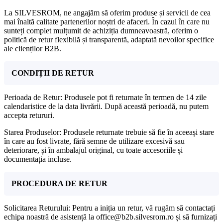
La SILVESROM, ne angajăm să oferim produse și servicii de cea
mai înaltă calitate partenerilor noștri de afaceri. În cazul în care nu
sunteți complet mulțumit de achiziția dumneavoastră, oferim o
politică de retur flexibilă și transparentă, adaptată nevoilor specifice
ale clienților B2B.
CONDIȚII DE RETUR
Perioada de Retur: Produsele pot fi returnate în termen de 14 zile
calendaristice de la data livrării. După această perioadă, nu putem
accepta retururi.
Starea Produselor: Produsele returnate trebuie să fie în aceeași stare
în care au fost livrate, fără semne de utilizare excesivă sau
deteriorare, și în ambalajul original, cu toate accesoriile și
documentația incluse.
PROCEDURA DE RETUR
Solicitarea Returului: Pentru a iniția un retur, vă rugăm să contactați
echipa noastră de asistență la office@b2b.silvesrom.ro și să furnizați