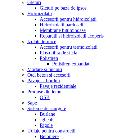
Gleturi
Gleturi pe baza de ipsos
Hidroizolatii
Accesorii pentru hidroizolatii
Hidroizolatii pardoseli
Membrane bituminoase
Reparatii si hidroizolatii acoperis
Izolatii termice
Accesorii pentru termoizolatii
Plasa fibra de sticla
Polistiren
Polistiren expandat
Mortare si tinciuri
Otel beton si accesorii
Pavaje si borduri
Pavaje rezidentiale
Produse din lemn
OSB
Sape
Sisteme de scurgere
Burlane
Jgheab
Rigole
Utilaje pentru constructii
Betoniere