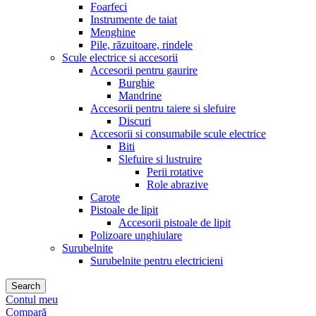
Foarfeci
Instrumente de taiat
Menghine
Pile, răzuitoare, rindele
Scule electrice si accesorii
Accesorii pentru gaurire
Burghie
Mandrine
Accesorii pentru taiere si slefuire
Discuri
Accesorii si consumabile scule electrice
Biti
Slefuire si lustruire
Perii rotative
Role abrazive
Carote
Pistoale de lipit
Accesorii pistoale de lipit
Polizoare unghiulare
Surubelnite
Surubelnite pentru electricieni
Search
Contul meu
Compară