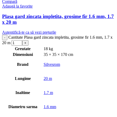
Compară
Adaugă la favorite
Plasa gard zincata impletita, grosime fir 1.6 mm, 1.7
x 20 m
Autentifică-te ca să vezi prețurile
Cantitate Plasa gard zincata impletita, grosime fir 1.6 mm, 1.7 x
20 m
Greutate
18 kg
Dimensiuni
35 × 35 × 170 cm
Brand
Silvesrom
Lungime
20 m
Inaltime
1.7 m
Diametru sarma
1.6 mm