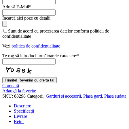
Adresă E-Mail
*
Încarcă aici poze cu detalii
Company
Sunt de acord cu procesarea datelor conform politicii de
Name
*
confidentialitate
Vezi
politica de confidentialitate
Te rog să introduci următoarele caractere:
*
Trimite! Revenim cu oferta ta!
Compară
Adaugă la favorite
SKU:
88298
Categorii:
Garduri si accesorii
,
Plasa gard
,
Plasa sudata
Descriere
Specificații
Livrare
Retur