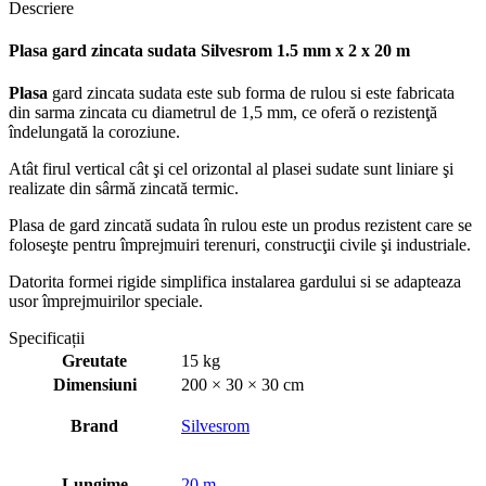
Descriere
Plasa gard zincata sudata Silvesrom 1.5 mm x 2 x 20 m
Plasa
gard zincata sudata este sub forma de rulou si este fabricata
din sarma zincata cu diametrul de 1,5 mm, ce oferă o rezistenţă
îndelungată la coroziune.
Atât firul vertical cât şi cel orizontal al plasei sudate sunt liniare şi
realizate din sârmă zincată termic.
Plasa de gard zincată sudata în rulou este un produs rezistent care se
foloseşte pentru împrejmuiri terenuri, construcţii civile şi industriale.
Datorita formei rigide simplifica instalarea gardului si se adapteaza
usor împrejmuirilor speciale.
Specificații
Greutate
15 kg
Dimensiuni
200 × 30 × 30 cm
Brand
Silvesrom
Lungime
20 m