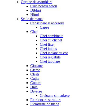
Organe de asamblare
Cuie pentru beton
Dibluri
Nituri
Scule de mana
Capsatoare si accesorii
Capse
Chei
Chei combinate
Chei cu clichet
Chei fixe
Chei imbus
Chei inelare cu cot
Chei reglabile
Chei tubulare
Ciocane
Cleme
Clesti
Cuțite
Cuttere
Dalti
Diverse
Creioane si markere
Extractoare suruburi
Fierastraie de mana