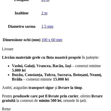
Inaltime
2 m
Diametru sarma
1,5 mm
Dimensiune ochi (mm)
100 x 60 mm
Livrare
Livrăm materiale grele cu flota noastră proprie
în județele:
Vaslui, Galați, Vrancea, Bacău, Iași
– comenzi minime
5.000 lei
Buzău, Constanța, Tulcea, Suceava, Botoșani, Neamț,
Brăila
– comenzi minime
15.000 lei
Astfel, asigurăm
transport sigur
și
livrare la timp
.
Pentru
produsele care pot fi livrate prin curier
, oferim
livrare
gratuită
la comenzi de
minim 500 lei
, oriunde în țară.
Retur