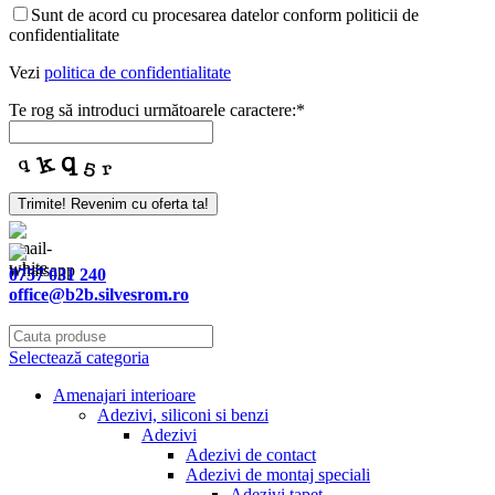
Sunt de acord cu procesarea datelor conform politicii de
confidentialitate
Vezi
politica de confidentialitate
Te rog să introduci următoarele caractere:
*
Trimite! Revenim cu oferta ta!
0757 031 240
office@b2b.silvesrom.ro
Selectează categoria
Amenajari interioare
Adezivi, siliconi si benzi
Adezivi
Adezivi de contact
Adezivi de montaj speciali
Adezivi tapet