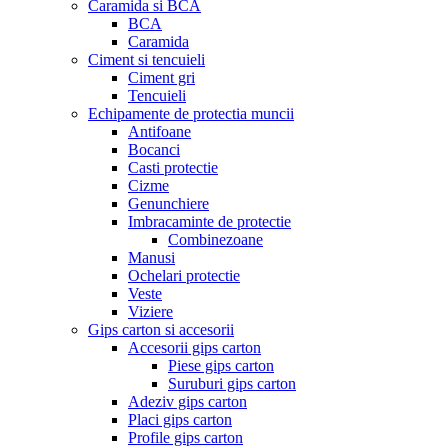
Caramida si BCA
BCA
Caramida
Ciment si tencuieli
Ciment gri
Tencuieli
Echipamente de protectia muncii
Antifoane
Bocanci
Casti protectie
Cizme
Genunchiere
Imbracaminte de protectie
Combinezoane
Manusi
Ochelari protectie
Veste
Viziere
Gips carton si accesorii
Accesorii gips carton
Piese gips carton
Suruburi gips carton
Adeziv gips carton
Placi gips carton
Profile gips carton