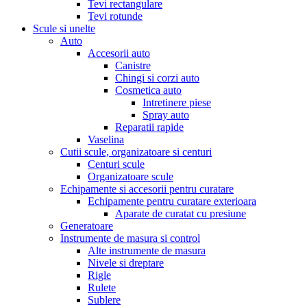
Tevi rectangulare
Tevi rotunde
Scule si unelte
Auto
Accesorii auto
Canistre
Chingi si corzi auto
Cosmetica auto
Intretinere piese
Spray auto
Reparatii rapide
Vaselina
Cutii scule, organizatoare si centuri
Centuri scule
Organizatoare scule
Echipamente si accesorii pentru curatare
Echipamente pentru curatare exterioara
Aparate de curatat cu presiune
Generatoare
Instrumente de masura si control
Alte instrumente de masura
Nivele si dreptare
Rigle
Rulete
Sublere