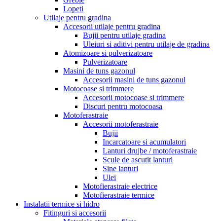
Lopeti
Utilaje pentru gradina
Accesorii utilaje pentru gradina
Bujii pentru utilaje gradina
Uleiuri si aditivi pentru utilaje de gradina
Atomizoare si pulverizatoare
Pulverizatoare
Masini de tuns gazonul
Accesorii masini de tuns gazonul
Motocoase si trimmere
Accesorii motocoase si trimmere
Discuri pentru motocoasa
Motoferastraie
Accesorii motoferastraie
Bujii
Incarcatoare si acumulatori
Lanturi drujbe / motoferastraie
Scule de ascutit lanturi
Sine lanturi
Ulei
Motofierastraie electrice
Motofierastraie termice
Instalatii termice si hidro
Fitinguri si accesorii