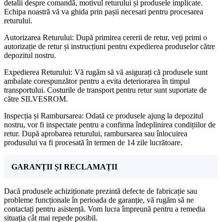
detalii despre comandă, motivul returului și produsele implicate.
Echipa noastră vă va ghida prin pașii necesari pentru procesarea
returului.
Autorizarea Returului: După primirea cererii de retur, veți primi o
autorizație de retur și instrucțiuni pentru expedierea produselor către
depozitul nostru.
Expedierea Returului: Vă rugăm să vă asigurați că produsele sunt
ambalate corespunzător pentru a evita deteriorarea în timpul
transportului. Costurile de transport pentru retur sunt suportate de
către SILVESROM.
Inspecția și Rambursarea: Odată ce produsele ajung la depozitul
nostru, vor fi inspectate pentru a confirma îndeplinirea condițiilor de
retur. După aprobarea returului, rambursarea sau înlocuirea
produsului va fi procesată în termen de 14 zile lucrătoare.
GARANȚII ȘI RECLAMAȚII
Dacă produsele achiziționate prezintă defecte de fabricație sau
probleme funcționale în perioada de garanție, vă rugăm să ne
contactați pentru asistență. Vom lucra împreună pentru a remedia
situația cât mai repede posibil.