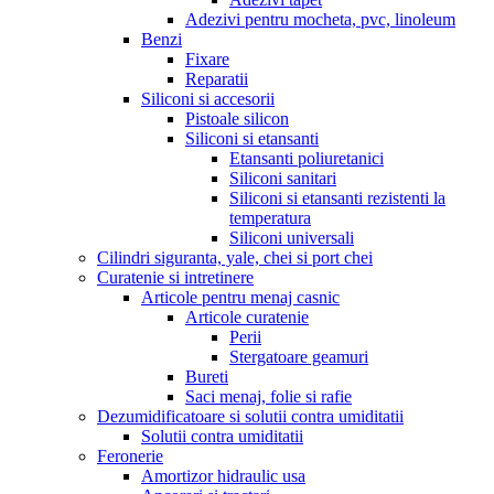
Adezivi pentru mocheta, pvc, linoleum
Benzi
Fixare
Reparatii
Siliconi si accesorii
Pistoale silicon
Siliconi si etansanti
Etansanti poliuretanici
Siliconi sanitari
Siliconi si etansanti rezistenti la
temperatura
Siliconi universali
Cilindri siguranta, yale, chei si port chei
Curatenie si intretinere
Articole pentru menaj casnic
Articole curatenie
Perii
Stergatoare geamuri
Bureti
Saci menaj, folie si rafie
Dezumidificatoare si solutii contra umiditatii
Solutii contra umiditatii
Feronerie
Amortizor hidraulic usa