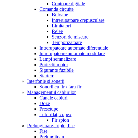
Contoare digitale
Comanda circuite
Butoane
Intrerupatoare crepusculare
Limitatori
Relee
Senzori de miscare
Temporizatoare
Intrerupatoare automate diferentiale
Intrerupatoare automate modulare
Lampi semnalizare
Protectii motor
Sigurante fuzibile
Startere
Interfonie si sonerii
Sonerii cu fir / fara fir
Managementul cablurilor
Canale cabluri
Doze
Presetupe
Tub riflat, copex
Fir spion
Prelungitoare, triple, fise
Fise
Prelungitoare