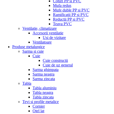
Coturi PP si PVC
Mufa redus
Mufe duble PP si PVC
Ramificatii PP si PVC
Reductii PP si PVC
Teava PVC
Ventilatie, climatizare
Accesorii ventilatie
Usi de vizitare
Ventilatoare
Produse metalurgice
Sarma si cuie
Cuie
Cuie constructii
Cuie de uz general
Sarma ghimpata
Sarma neagra
Sarma zincata
Tabla
Tabla aluminiu
Tabla neagra
Tabla zincata
Tevi si profile metalice
Cornier
Otel lat