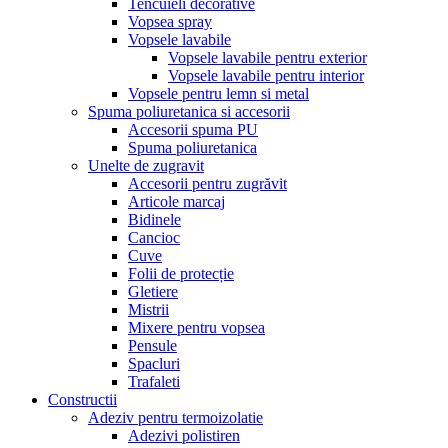
Tencuieli decorative
Vopsea spray
Vopsele lavabile
Vopsele lavabile pentru exterior
Vopsele lavabile pentru interior
Vopsele pentru lemn si metal
Spuma poliuretanica si accesorii
Accesorii spuma PU
Spuma poliuretanica
Unelte de zugravit
Accesorii pentru zugrăvit
Articole marcaj
Bidinele
Cancioc
Cuve
Folii de protecție
Gletiere
Mistrii
Mixere pentru vopsea
Pensule
Spacluri
Trafaleti
Constructii
Adeziv pentru termoizolatie
Adezivi polistiren