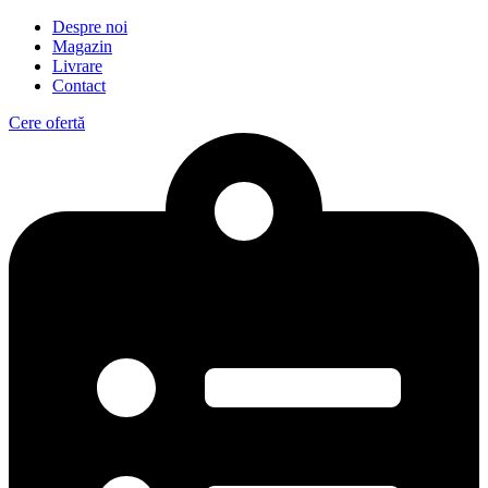
Despre noi
Magazin
Livrare
Contact
Cere ofertă