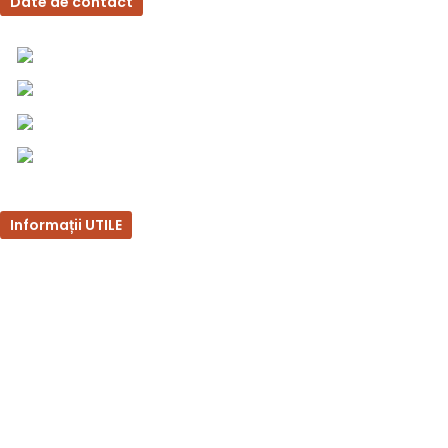
Date de contact
0757 031 240
0757 031 240
office@b2b.silvesrom.ro
Bulevardul Republicii 110, Bârlad, Județ Vaslui
Informații UTILE
Întrebări frecvente
Termeni și condiții
Politica de confidențialitate
Politica de retur
Formular de retur
Politica cookies