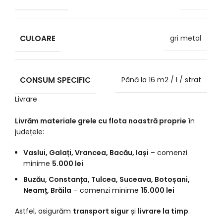
CULOARE
gri metal
CONSUM SPECIFIC
Până la 16 m2 / l / strat
Livrare
Livrăm materiale grele cu flota noastră proprie
în
județele:
Vaslui, Galați, Vrancea, Bacău, Iași
– comenzi
minime
5.000 lei
Buzău, Constanța, Tulcea, Suceava, Botoșani,
Neamț, Brăila
– comenzi minime
15.000 lei
Astfel, asigurăm
transport sigur
și
livrare la timp
.