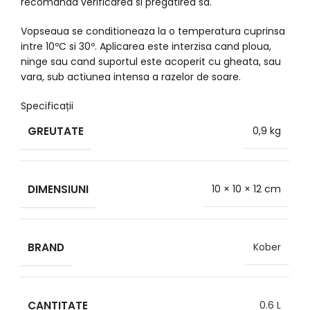
recomanda verificarea si pregatirea sa.
Vopseaua se conditioneaza la o temperatura cuprinsa
intre 10ºC si 30º. Aplicarea este interzisa cand ploua,
ninge sau cand suportul este acoperit cu gheata, sau
vara, sub actiunea intensa a razelor de soare.
Specificații
GREUTATE
0,9 kg
DIMENSIUNI
10 × 10 × 12 cm
BRAND
Kober
CANTITATE
0.6 L