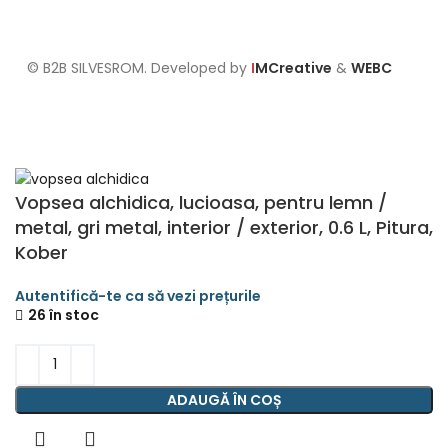
Setari GDPR
© B2B SILVESROM. Developed by
I
MCreative
&
WEBC
Vopsea alchidica, lucioasa, pentru lemn /
metal, gri metal, interior / exterior, 0.6 L, Pitura,
Kober
26 în stoc
ADAUGĂ ÎN COȘ