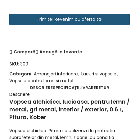
Trimite! Revenim cu oferta ta!
Email
*
Compară
Adaugă la favorite
SKU:
309
Categorii:
Amenajari interioare
,
Lacuri si vopsele
,
Vopsele pentru lemn si metal
DESCRIERE
SPECIFICAȚII
LIVRARE
RETUR
Descriere
Vopsea alchidica, lucioasa, pentru lemn /
metal, gri metal, interior / exterior, 0.6 L,
Pitura, Kober
Vopsea alchidica Pitura se utilizeaza la protectia
suprafetelor din
metal
, lemn, zidarie, cu conditia