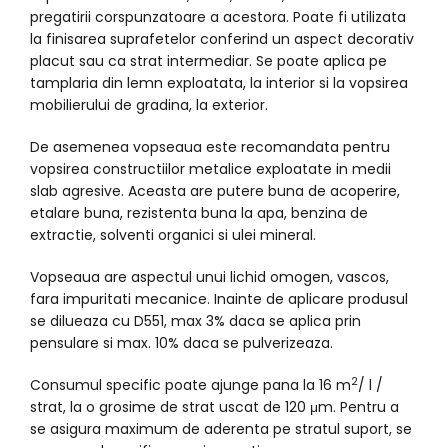
pregatirii corspunzatoare a acestora. Poate fi utilizata
la finisarea suprafetelor conferind un aspect decorativ
placut sau ca strat intermediar. Se poate aplica pe
tamplaria din lemn exploatata, la interior si la vopsirea
mobilierului de gradina, la exterior.
De asemenea vopseaua este recomandata pentru
vopsirea constructiilor metalice exploatate in medii
slab agresive. Aceasta are putere buna de acoperire,
etalare buna, rezistenta buna la apa, benzina de
extractie, solventi organici si ulei mineral.
Vopseaua are aspectul unui lichid omogen, vascos,
fara impuritati mecanice. Inainte de aplicare produsul
se dilueaza cu D551, max 3% daca se aplica prin
pensulare si max. 10% daca se pulverizeaza.
2
Consumul specific poate ajunge pana la 16 m
/ l /
strat, la o grosime de strat uscat de 120 μm. Pentru a
se asigura maximum de aderenta pe stratul suport, se