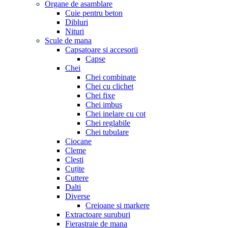
Organe de asamblare
Cuie pentru beton
Dibluri
Nituri
Scule de mana
Capsatoare si accesorii
Capse
Chei
Chei combinate
Chei cu clichet
Chei fixe
Chei imbus
Chei inelare cu cot
Chei reglabile
Chei tubulare
Ciocane
Cleme
Clesti
Cuțite
Cuttere
Dalti
Diverse
Creioane si markere
Extractoare suruburi
Fierastraie de mana