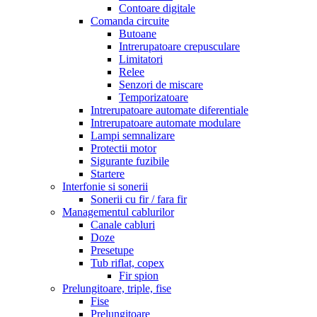
Contoare digitale
Comanda circuite
Butoane
Intrerupatoare crepusculare
Limitatori
Relee
Senzori de miscare
Temporizatoare
Intrerupatoare automate diferentiale
Intrerupatoare automate modulare
Lampi semnalizare
Protectii motor
Sigurante fuzibile
Startere
Interfonie si sonerii
Sonerii cu fir / fara fir
Managementul cablurilor
Canale cabluri
Doze
Presetupe
Tub riflat, copex
Fir spion
Prelungitoare, triple, fise
Fise
Prelungitoare