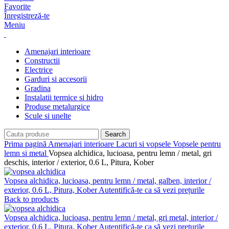
Favorite
Înregistreză-te
Meniu
Amenajari interioare
Constructii
Electrice
Garduri si accesorii
Gradina
Instalatii termice si hidro
Produse metalurgice
Scule si unelte
Search
Prima pagină
Amenajari interioare
Lacuri si vopsele
Vopsele pentru
lemn si metal
Vopsea alchidica, lucioasa, pentru lemn / metal, gri
deschis, interior / exterior, 0.6 L, Pitura, Kober
Vopsea alchidica, lucioasa, pentru lemn / metal, galben, interior /
exterior, 0.6 L, Pitura, Kober
Autentifică-te ca să vezi prețurile
Back to products
Vopsea alchidica, lucioasa, pentru lemn / metal, gri metal, interior /
exterior, 0.6 L, Pitura, Kober
Autentifică-te ca să vezi prețurile