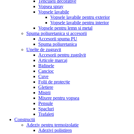
Tencuieli decorative
Vopsea spray
Vopsele lavabile
Vopsele lavabile pentru exterior
Vopsele lavabile pentru interior
Vopsele pentru lemn si metal
Spuma poliuretanica si accesorii
Accesorii spuma PU
Spuma poliuretanica
Unelte de zugravit
Accesorii pentru zugrăvit
Articole marcaj
Bidinele
Cancioc
Cuve
Folii de protecție
Gletiere
Mistrii
Mixere pentru vopsea
Pensule
Spacluri
Trafaleti
Constructii
Adeziv pentru termoizolatie
Adezivi polistiren