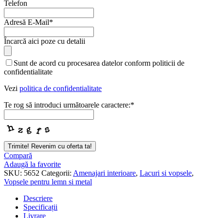
Telefon
Adresă E-Mail
*
Încarcă aici poze cu detalii
Email
*
Sunt de acord cu procesarea datelor conform politicii de
confidentialitate
Vezi
politica de confidentialitate
Te rog să introduci următoarele caractere:
*
Trimite! Revenim cu oferta ta!
Compară
Adaugă la favorite
SKU:
5652
Categorii:
Amenajari interioare
,
Lacuri si vopsele
,
Vopsele pentru lemn si metal
Descriere
Specificații
Livrare