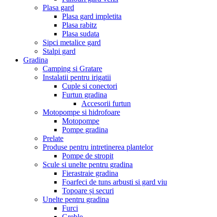
Plasa gard
Plasa gard impletita
Plasa rabitz
Plasa sudata
Sipci metalice gard
Stalpi gard
Gradina
Camping si Gratare
Instalatii pentru irigatii
Cuple si conectori
Furtun gradina
Accesorii furtun
Motopompe si hidrofoare
Motopompe
Pompe gradina
Prelate
Produse pentru intretinerea plantelor
Pompe de stropit
Scule si unelte pentru gradina
Fierastraie gradina
Foarfeci de tuns arbusti si gard viu
Topoare și securi
Unelte pentru gradina
Furci
Greble