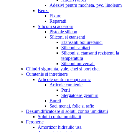
Adezivi pentru mocheta, pvc, linoleum
Benzi
Fixare
Reparatii
Siliconi si accesorii
Pistoale silicon
Siliconi si etansanti
Etansanti poliuretanici
Siliconi sanitari
Siliconi si etansanti rezistenti la
temperatura
Siliconi universali
Cilindri siguranta, yale, chei si port chei
Curatenie si intretinere
Articole pentru menaj casnic
Articole curatenie
Perii
Stergatoare geamuri
Bureti
Saci menaj, folie si rafie
Dezumidificatoare si solutii contra umiditatii
Solutii contra umiditatii
Feronerie
Amortizor hidraulic usa