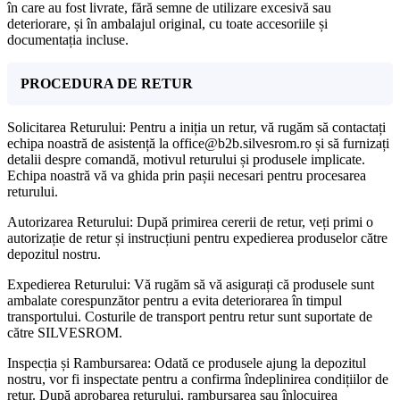
în care au fost livrate, fără semne de utilizare excesivă sau
deteriorare, și în ambalajul original, cu toate accesoriile și
documentația incluse.
PROCEDURA DE RETUR
Solicitarea Returului: Pentru a iniția un retur, vă rugăm să contactați
echipa noastră de asistență la office@b2b.silvesrom.ro și să furnizați
detalii despre comandă, motivul returului și produsele implicate.
Echipa noastră vă va ghida prin pașii necesari pentru procesarea
returului.
Autorizarea Returului: După primirea cererii de retur, veți primi o
autorizație de retur și instrucțiuni pentru expedierea produselor către
depozitul nostru.
Expedierea Returului: Vă rugăm să vă asigurați că produsele sunt
ambalate corespunzător pentru a evita deteriorarea în timpul
transportului. Costurile de transport pentru retur sunt suportate de
către SILVESROM.
Inspecția și Rambursarea: Odată ce produsele ajung la depozitul
nostru, vor fi inspectate pentru a confirma îndeplinirea condițiilor de
retur. După aprobarea returului, rambursarea sau înlocuirea