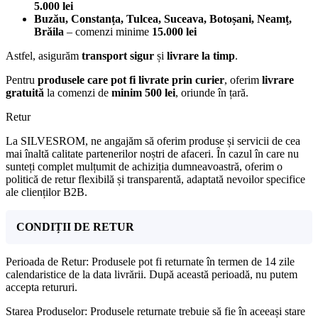
5.000 lei
Buzău, Constanța, Tulcea, Suceava, Botoșani, Neamț,
Brăila
– comenzi minime
15.000 lei
Astfel, asigurăm
transport sigur
și
livrare la timp
.
Pentru
produsele care pot fi livrate prin curier
, oferim
livrare
gratuită
la comenzi de
minim 500 lei
, oriunde în țară.
Retur
La SILVESROM, ne angajăm să oferim produse și servicii de cea
mai înaltă calitate partenerilor noștri de afaceri. În cazul în care nu
sunteți complet mulțumit de achiziția dumneavoastră, oferim o
politică de retur flexibilă și transparentă, adaptată nevoilor specifice
ale clienților B2B.
CONDIȚII DE RETUR
Perioada de Retur: Produsele pot fi returnate în termen de 14 zile
calendaristice de la data livrării. După această perioadă, nu putem
accepta retururi.
Starea Produselor: Produsele returnate trebuie să fie în aceeași stare