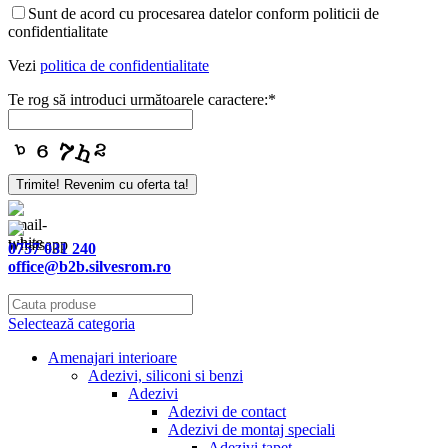
Sunt de acord cu procesarea datelor conform politicii de
confidentialitate
Vezi
politica de confidentialitate
Te rog să introduci următoarele caractere:
*
Trimite! Revenim cu oferta ta!
Your
Website
*
0757 031 240
office@b2b.silvesrom.ro
Selectează categoria
Amenajari interioare
Adezivi, siliconi si benzi
Adezivi
Adezivi de contact
Adezivi de montaj speciali
Adezivi tapet