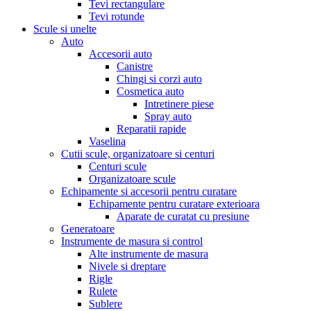
Tevi rectangulare
Tevi rotunde
Scule si unelte
Auto
Accesorii auto
Canistre
Chingi si corzi auto
Cosmetica auto
Intretinere piese
Spray auto
Reparatii rapide
Vaselina
Cutii scule, organizatoare si centuri
Centuri scule
Organizatoare scule
Echipamente si accesorii pentru curatare
Echipamente pentru curatare exterioara
Aparate de curatat cu presiune
Generatoare
Instrumente de masura si control
Alte instrumente de masura
Nivele si dreptare
Rigle
Rulete
Sublere