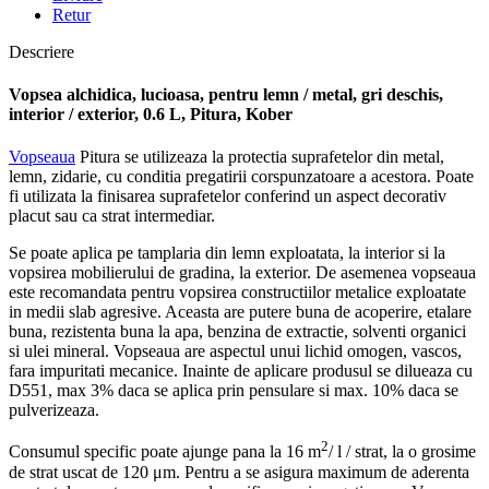
Retur
Descriere
Vopsea alchidica, lucioasa, pentru lemn / metal, gri deschis,
interior / exterior, 0.6 L, Pitura, Kober
Vopseaua
Pitura se utilizeaza la protectia suprafetelor din metal,
lemn, zidarie, cu conditia pregatirii corspunzatoare a acestora. Poate
fi utilizata la finisarea suprafetelor conferind un aspect decorativ
placut sau ca strat intermediar.
Se poate aplica pe tamplaria din lemn exploatata, la interior si la
vopsirea mobilierului de gradina, la exterior. De asemenea vopseaua
este recomandata pentru vopsirea constructiilor metalice exploatate
in medii slab agresive. Aceasta are putere buna de acoperire, etalare
buna, rezistenta buna la apa, benzina de extractie, solventi organici
si ulei mineral. Vopseaua are aspectul unui lichid omogen, vascos,
fara impuritati mecanice. Inainte de aplicare produsul se dilueaza cu
D551, max 3% daca se aplica prin pensulare si max. 10% daca se
pulverizeaza.
2
Consumul specific poate ajunge pana la 16 m
/ l / strat, la o grosime
de strat uscat de 120 μm. Pentru a se asigura maximum de aderenta