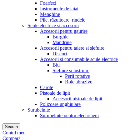
Foarfeci
Instrumente de taiat
Menghine
Pile, răzuitoare, rindele
Scule electrice si accesorii
Accesorii pentru gaurire
Burghie
Mandrine
Accesorii pentru taiere si slefuire
Discuri
Accesorii si consumabile scule electrice
Biti
Slefuire si lustruire
Perii rotative
Role abrazive
Carote
Pistoale de lipit
Accesorii pistoale de lipit
Polizoare unghiulare
Surubelnite
Surubelnite pentru electricieni
Search
Contul meu
Compară