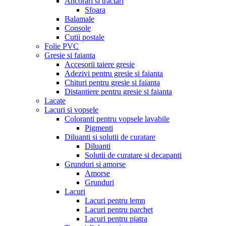
Ancorari si tractari
Sfoara
Balamale
Console
Cutii postale
Folie PVC
Gresie si faianta
Accesorii taiere gresie
Adezivi pentru gresie si faianta
Chituri pentru gresie si faianta
Distantiere pentru gresie si faianta
Lacate
Lacuri si vopsele
Coloranti pentru vopsele lavabile
Pigmenti
Diluanti si solutii de curatare
Diluanti
Solutii de curatare si decapanti
Grunduri si amorse
Amorse
Grunduri
Lacuri
Lacuri pentru lemn
Lacuri pentru parchet
Lacuri pentru piatra