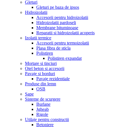
Gleturi
Gleturi pe baza de ipsos
Hidroizolatii
Accesorii pentru hidroizolatii
Hidroizolatii pardoseli
Membrane bituminoase
Reparatii si hidroizolatii acoperis
Izolatii termice
Accesorii pentru termoizolatii
Plasa fibra de sticla
Polistiren
Polistiren expandat
Mortare si tinciuri
Otel beton si accesorii
Pavaje si borduri
Pavaje rezidentiale
Produse din lemn
OSB
Sape
Sisteme de scurgere
Burlane
Jgheab
Rigole
Utilaje pentru constructii
Betoniere