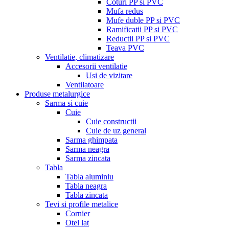
Coturi PP si PVC
Mufa redus
Mufe duble PP si PVC
Ramificatii PP si PVC
Reductii PP si PVC
Teava PVC
Ventilatie, climatizare
Accesorii ventilatie
Usi de vizitare
Ventilatoare
Produse metalurgice
Sarma si cuie
Cuie
Cuie constructii
Cuie de uz general
Sarma ghimpata
Sarma neagra
Sarma zincata
Tabla
Tabla aluminiu
Tabla neagra
Tabla zincata
Tevi si profile metalice
Cornier
Otel lat