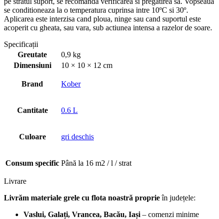
pe stratul suport, se recomanda verificarea si pregatirea sa. Vopseaua
se conditioneaza la o temperatura cuprinsa intre 10ºC si 30º.
Aplicarea este interzisa cand ploua, ninge sau cand suportul este
acoperit cu gheata, sau vara, sub actiunea intensa a razelor de soare.
Specificații
Greutate
0,9 kg
Dimensiuni
10 × 10 × 12 cm
Brand
Kober
Cantitate
0.6 L
Culoare
gri deschis
Consum specific
Până la 16 m2 / l / strat
Livrare
Livrăm materiale grele cu flota noastră proprie
în județele:
Vaslui, Galați, Vrancea, Bacău, Iași
– comenzi minime