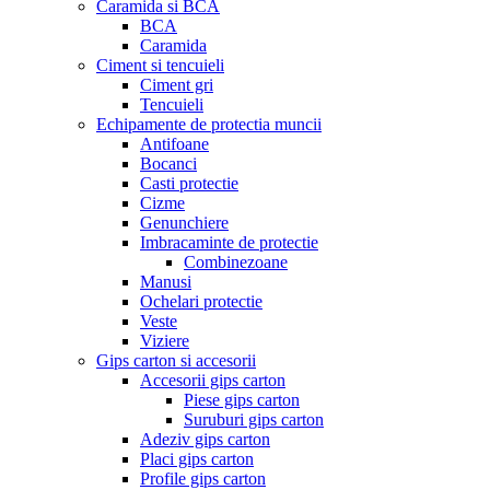
Caramida si BCA
BCA
Caramida
Ciment si tencuieli
Ciment gri
Tencuieli
Echipamente de protectia muncii
Antifoane
Bocanci
Casti protectie
Cizme
Genunchiere
Imbracaminte de protectie
Combinezoane
Manusi
Ochelari protectie
Veste
Viziere
Gips carton si accesorii
Accesorii gips carton
Piese gips carton
Suruburi gips carton
Adeziv gips carton
Placi gips carton
Profile gips carton