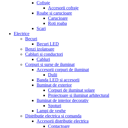
Cofraje
Accesorii cofraje
Roabe si carucioare
Carucioare
Roti roaba
Scari
Electrice
Becuri
Becuri LED
Benzi izolatoare
Cabluri si conductori
Cabluri
Corpuri si surse de iluminat
Accesorii corpuri de iluminat
Dulii
Banda LED si accesorii
Iluminat de exterior
Corpuri de iluminat solare
Proiectoare si iluminat arhitectural
Iluminat de interior decorativ
Spoturi
Lampi de veghe
Distributie electrica si comanda
Accesorii distributie electrica
Contactoare