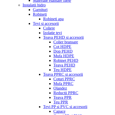
Materiale etansare filete
Instalatii hidro
Garnituri
Robineti
Robineti apa
Tevi si accesorii
Coliere
Izolatie tevi
Teava PEHD si accesorii
Colier bransare
Cot HDPE
Dop PEHD
Mufa HDPE
Robinet PEHD
Teava PEHD
Teu HDPE
Teava PPRC si accesorii
Coturi PPRC
Mufa PPRC
Olandez
Reductii PPRC
Teava PPR
Teu PPR
Tevi PP si PVC si accesorii
Capace