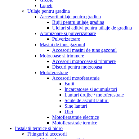
Lopeti
Utilaje pentru gradina
Accesorii utilaje pentru gradina
Bujii pentru utilaje gradina
Uleiuri si aditivi pentru utilaje de gradina
Atomizoare si pulverizatoare
Pulverizatoare
Masini de tuns gazonul
Accesorii masini de tuns gazonul
Motocoase si trimmere
Accesorii motocoase si trimmere
Discuri pentru motocoasa
Motoferastraie
Accesorii motoferastraie
Bujii
Incarcatoare si acumulatori
Lanturi drujbe / motoferastraie
Scule de ascutit lanturi
Sine lanturi
Ulei
Motofierastraie electrice
Motofierastraie termice
Instalatii termice si hidro
Fitinguri si accesorii