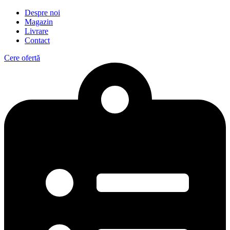
Despre noi
Magazin
Livrare
Contact
Cere ofertă