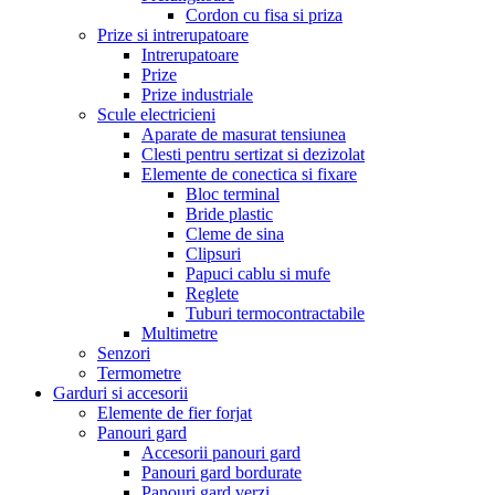
Cordon cu fisa si priza
Prize si intrerupatoare
Intrerupatoare
Prize
Prize industriale
Scule electricieni
Aparate de masurat tensiunea
Clesti pentru sertizat si dezizolat
Elemente de conectica si fixare
Bloc terminal
Bride plastic
Cleme de sina
Clipsuri
Papuci cablu si mufe
Reglete
Tuburi termocontractabile
Multimetre
Senzori
Termometre
Garduri si accesorii
Elemente de fier forjat
Panouri gard
Accesorii panouri gard
Panouri gard bordurate
Panouri gard verzi