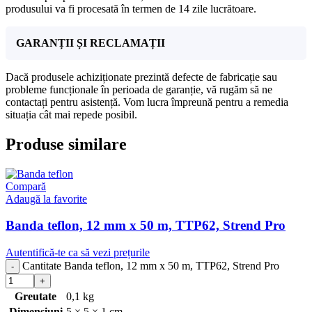
produsului va fi procesată în termen de 14 zile lucrătoare.
GARANȚII ȘI RECLAMAȚII
Dacă produsele achiziționate prezintă defecte de fabricație sau
probleme funcționale în perioada de garanție, vă rugăm să ne
contactați pentru asistență. Vom lucra împreună pentru a remedia
situația cât mai repede posibil.
Produse similare
Compară
Adaugă la favorite
Banda teflon, 12 mm x 50 m, TTP62, Strend Pro
Autentifică-te ca să vezi prețurile
Cantitate Banda teflon, 12 mm x 50 m, TTP62, Strend Pro
Greutate
0,1 kg
Dimensiuni
5 × 5 × 1 cm