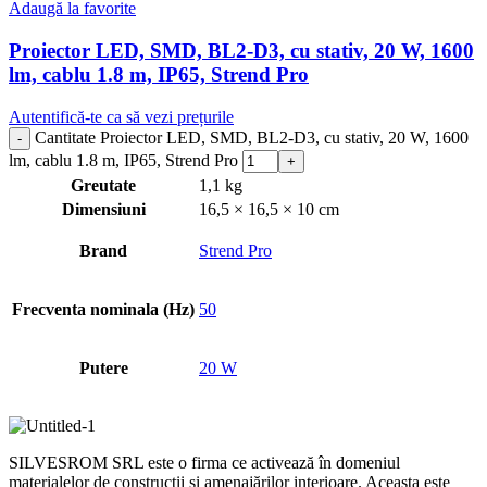
Adaugă la favorite
Proiector LED, SMD, BL2-D3, cu stativ, 20 W, 1600
lm, cablu 1.8 m, IP65, Strend Pro
Autentifică-te ca să vezi prețurile
Cantitate Proiector LED, SMD, BL2-D3, cu stativ, 20 W, 1600
lm, cablu 1.8 m, IP65, Strend Pro
Greutate
1,1 kg
Dimensiuni
16,5 × 16,5 × 10 cm
Brand
Strend Pro
Frecventa nominala (Hz)
50
Putere
20 W
SILVESROM SRL este o firma ce activează în domeniul
materialelor de construcții și amenajărilor interioare. Aceasta este