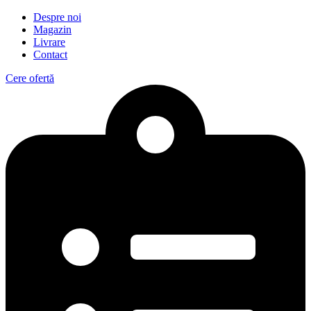
Despre noi
Magazin
Livrare
Contact
Cere ofertă