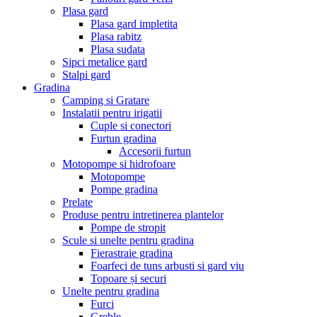
Plasa gard
Plasa gard impletita
Plasa rabitz
Plasa sudata
Sipci metalice gard
Stalpi gard
Gradina
Camping si Gratare
Instalatii pentru irigatii
Cuple si conectori
Furtun gradina
Accesorii furtun
Motopompe si hidrofoare
Motopompe
Pompe gradina
Prelate
Produse pentru intretinerea plantelor
Pompe de stropit
Scule si unelte pentru gradina
Fierastraie gradina
Foarfeci de tuns arbusti si gard viu
Topoare și securi
Unelte pentru gradina
Furci
Greble