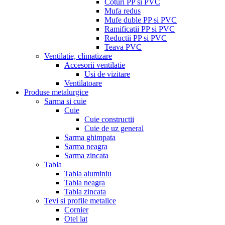
Coturi PP si PVC
Mufa redus
Mufe duble PP si PVC
Ramificatii PP si PVC
Reductii PP si PVC
Teava PVC
Ventilatie, climatizare
Accesorii ventilatie
Usi de vizitare
Ventilatoare
Produse metalurgice
Sarma si cuie
Cuie
Cuie constructii
Cuie de uz general
Sarma ghimpata
Sarma neagra
Sarma zincata
Tabla
Tabla aluminiu
Tabla neagra
Tabla zincata
Tevi si profile metalice
Cornier
Otel lat