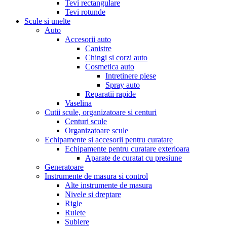
Tevi rectangulare
Tevi rotunde
Scule si unelte
Auto
Accesorii auto
Canistre
Chingi si corzi auto
Cosmetica auto
Intretinere piese
Spray auto
Reparatii rapide
Vaselina
Cutii scule, organizatoare si centuri
Centuri scule
Organizatoare scule
Echipamente si accesorii pentru curatare
Echipamente pentru curatare exterioara
Aparate de curatat cu presiune
Generatoare
Instrumente de masura si control
Alte instrumente de masura
Nivele si dreptare
Rigle
Rulete
Sublere