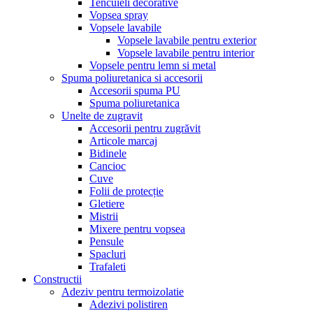
Tencuieli decorative
Vopsea spray
Vopsele lavabile
Vopsele lavabile pentru exterior
Vopsele lavabile pentru interior
Vopsele pentru lemn si metal
Spuma poliuretanica si accesorii
Accesorii spuma PU
Spuma poliuretanica
Unelte de zugravit
Accesorii pentru zugrăvit
Articole marcaj
Bidinele
Cancioc
Cuve
Folii de protecție
Gletiere
Mistrii
Mixere pentru vopsea
Pensule
Spacluri
Trafaleti
Constructii
Adeziv pentru termoizolatie
Adezivi polistiren