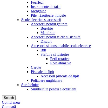
Foarfeci
Instrumente de taiat
Menghine
Pile, răzuitoare, rindele
Scule electrice si accesorii
Accesorii pentru gaurire
Burghie
Mandrine
Accesorii pentru taiere si slefuire
Discuri
Accesorii si consumabile scule electrice
Biti
Slefuire si lustruire
Perii rotative
Role abrazive
Carote
Pistoale de lipit
Accesorii pistoale de lipit
Polizoare unghiulare
Surubelnite
Surubelnite pentru electricieni
Search
Contul meu
Compară