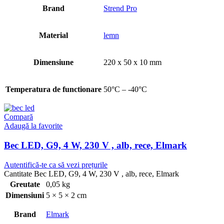
Brand
Strend Pro
Material
lemn
Dimensiune
220 x 50 x 10 mm
Temperatura de functionare
50°C – -40°C
Compară
Adaugă la favorite
Bec LED, G9, 4 W, 230 V , alb, rece, Elmark
Autentifică-te ca să vezi prețurile
Cantitate Bec LED, G9, 4 W, 230 V , alb, rece, Elmark
Greutate
0,05 kg
Dimensiuni
5 × 5 × 2 cm
Brand
Elmark