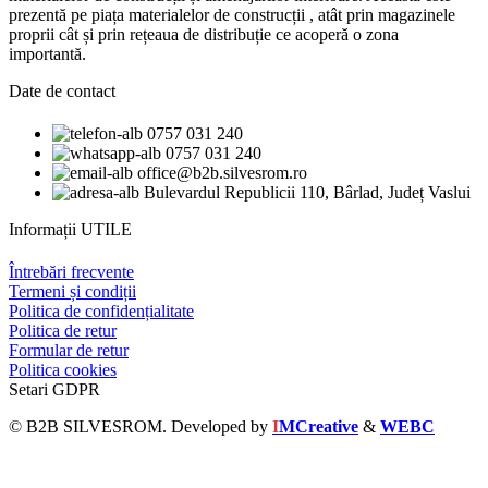
prezentă pe piața materialelor de construcții , atât prin magazinele
proprii cât și prin rețeaua de distribuție ce acoperă o zona
importantă.
Date de contact
0757 031 240
0757 031 240
office@b2b.silvesrom.ro
Bulevardul Republicii 110, Bârlad, Județ Vaslui
Informații UTILE
Întrebări frecvente
Termeni și condiții
Politica de confidențialitate
Politica de retur
Formular de retur
Politica cookies
Setari GDPR
© B2B SILVESROM. Developed by
I
MCreative
&
WEBC