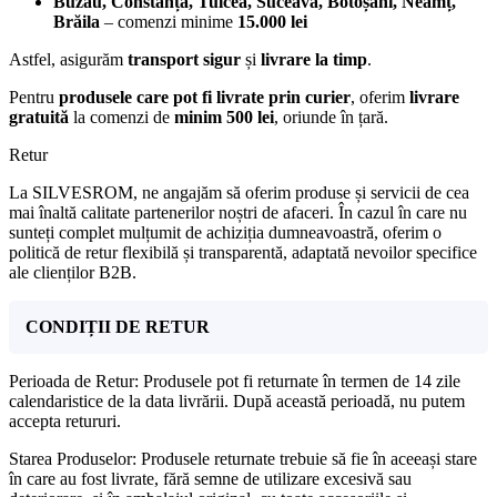
Buzău, Constanța, Tulcea, Suceava, Botoșani, Neamț,
Brăila
– comenzi minime
15.000 lei
Astfel, asigurăm
transport sigur
și
livrare la timp
.
Pentru
produsele care pot fi livrate prin curier
, oferim
livrare
gratuită
la comenzi de
minim 500 lei
, oriunde în țară.
Retur
La SILVESROM, ne angajăm să oferim produse și servicii de cea
mai înaltă calitate partenerilor noștri de afaceri. În cazul în care nu
sunteți complet mulțumit de achiziția dumneavoastră, oferim o
politică de retur flexibilă și transparentă, adaptată nevoilor specifice
ale clienților B2B.
CONDIȚII DE RETUR
Perioada de Retur: Produsele pot fi returnate în termen de 14 zile
calendaristice de la data livrării. După această perioadă, nu putem
accepta retururi.
Starea Produselor: Produsele returnate trebuie să fie în aceeași stare
în care au fost livrate, fără semne de utilizare excesivă sau