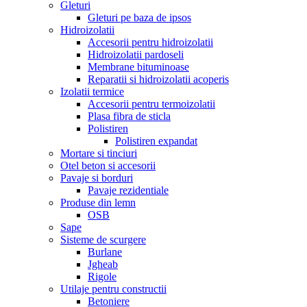
Gleturi
Gleturi pe baza de ipsos
Hidroizolatii
Accesorii pentru hidroizolatii
Hidroizolatii pardoseli
Membrane bituminoase
Reparatii si hidroizolatii acoperis
Izolatii termice
Accesorii pentru termoizolatii
Plasa fibra de sticla
Polistiren
Polistiren expandat
Mortare si tinciuri
Otel beton si accesorii
Pavaje si borduri
Pavaje rezidentiale
Produse din lemn
OSB
Sape
Sisteme de scurgere
Burlane
Jgheab
Rigole
Utilaje pentru constructii
Betoniere