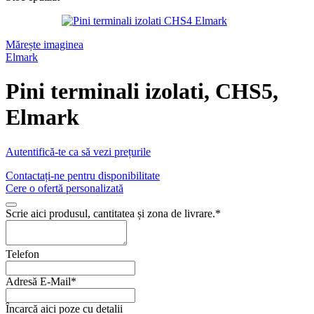
Mărește imaginea
Elmark
Pini terminali izolati, CHS5,
Elmark
Autentifică-te ca să vezi prețurile
Contactați-ne pentru disponibilitate
Cere o ofertă personalizată
Scrie aici produsul, cantitatea și zona de livrare.
*
Email
Telefon
Address
*
Adresă E-Mail
*
Încarcă aici poze cu detalii