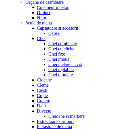
Organe de asamblare
Cuie pentru beton
Dibluri
Nituri
Scule de mana
Capsatoare si accesorii
Capse
Chei
Chei combinate
Chei cu clichet
Chei fixe
Chei imbus
Chei inelare cu cot
Chei reglabile
Chei tubulare
Ciocane
Cleme
Clesti
Cuțite
Cuttere
Dalti
Diverse
Creioane si markere
Extractoare suruburi
Fierastraie de mana