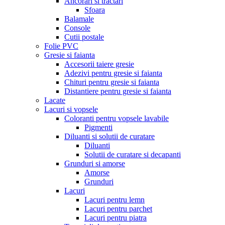
Ancorari si tractari
Sfoara
Balamale
Console
Cutii postale
Folie PVC
Gresie si faianta
Accesorii taiere gresie
Adezivi pentru gresie si faianta
Chituri pentru gresie si faianta
Distantiere pentru gresie si faianta
Lacate
Lacuri si vopsele
Coloranti pentru vopsele lavabile
Pigmenti
Diluanti si solutii de curatare
Diluanti
Solutii de curatare si decapanti
Grunduri si amorse
Amorse
Grunduri
Lacuri
Lacuri pentru lemn
Lacuri pentru parchet
Lacuri pentru piatra