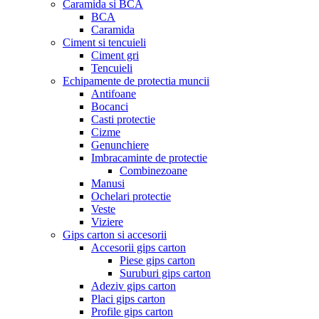
Caramida si BCA
BCA
Caramida
Ciment si tencuieli
Ciment gri
Tencuieli
Echipamente de protectia muncii
Antifoane
Bocanci
Casti protectie
Cizme
Genunchiere
Imbracaminte de protectie
Combinezoane
Manusi
Ochelari protectie
Veste
Viziere
Gips carton si accesorii
Accesorii gips carton
Piese gips carton
Suruburi gips carton
Adeziv gips carton
Placi gips carton
Profile gips carton