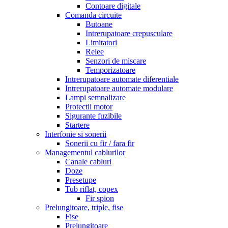
Contoare digitale
Comanda circuite
Butoane
Intrerupatoare crepusculare
Limitatori
Relee
Senzori de miscare
Temporizatoare
Intrerupatoare automate diferentiale
Intrerupatoare automate modulare
Lampi semnalizare
Protectii motor
Sigurante fuzibile
Startere
Interfonie si sonerii
Sonerii cu fir / fara fir
Managementul cablurilor
Canale cabluri
Doze
Presetupe
Tub riflat, copex
Fir spion
Prelungitoare, triple, fise
Fise
Prelungitoare