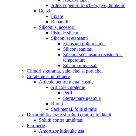
Adezivi pentru mocheta, pvc, linoleum
Benzi
Fixare
Reparatii
Siliconi si accesorii
Pistoale silicon
Siliconi si etansanti
Etansanti poliuretanici
Siliconi sanitari
Siliconi si etansanti rezistenti la
temperatura
Siliconi universali
Cilindri siguranta, yale, chei si port chei
Curatenie si intretinere
Articole pentru menaj casnic
Articole curatenie
Perii
Stergatoare geamuri
Bureti
Saci menaj, folie si rafie
Dezumidificatoare si solutii contra umiditatii
Solutii contra umiditatii
Feronerie
Amortizor hidraulic usa