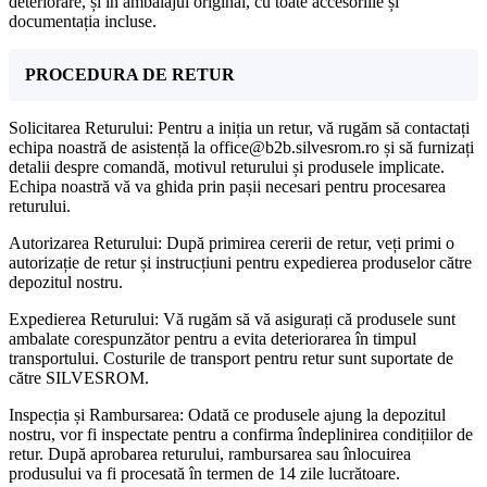
deteriorare, și în ambalajul original, cu toate accesoriile și
documentația incluse.
PROCEDURA DE RETUR
Solicitarea Returului: Pentru a iniția un retur, vă rugăm să contactați
echipa noastră de asistență la office@b2b.silvesrom.ro și să furnizați
detalii despre comandă, motivul returului și produsele implicate.
Echipa noastră vă va ghida prin pașii necesari pentru procesarea
returului.
Autorizarea Returului: După primirea cererii de retur, veți primi o
autorizație de retur și instrucțiuni pentru expedierea produselor către
depozitul nostru.
Expedierea Returului: Vă rugăm să vă asigurați că produsele sunt
ambalate corespunzător pentru a evita deteriorarea în timpul
transportului. Costurile de transport pentru retur sunt suportate de
către SILVESROM.
Inspecția și Rambursarea: Odată ce produsele ajung la depozitul
nostru, vor fi inspectate pentru a confirma îndeplinirea condițiilor de
retur. După aprobarea returului, rambursarea sau înlocuirea
produsului va fi procesată în termen de 14 zile lucrătoare.