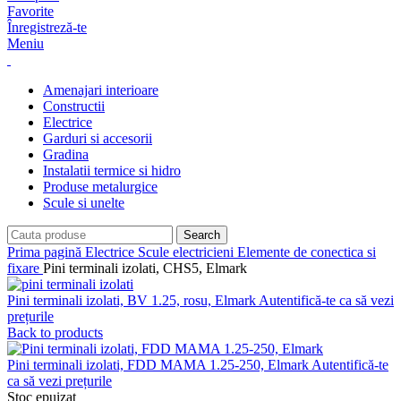
Favorite
Înregistreză-te
Meniu
Amenajari interioare
Constructii
Electrice
Garduri si accesorii
Gradina
Instalatii termice si hidro
Produse metalurgice
Scule si unelte
Search
Prima pagină
Electrice
Scule electricieni
Elemente de conectica si
fixare
Pini terminali izolati, CHS5, Elmark
Pini terminali izolati, BV 1.25, rosu, Elmark
Autentifică-te ca să vezi
prețurile
Back to products
Pini terminali izolati, FDD MAMA 1.25-250, Elmark
Autentifică-te
ca să vezi prețurile
Stoc epuizat