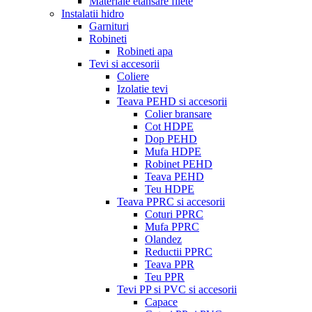
Materiale etansare filete
Instalatii hidro
Garnituri
Robineti
Robineti apa
Tevi si accesorii
Coliere
Izolatie tevi
Teava PEHD si accesorii
Colier bransare
Cot HDPE
Dop PEHD
Mufa HDPE
Robinet PEHD
Teava PEHD
Teu HDPE
Teava PPRC si accesorii
Coturi PPRC
Mufa PPRC
Olandez
Reductii PPRC
Teava PPR
Teu PPR
Tevi PP si PVC si accesorii
Capace