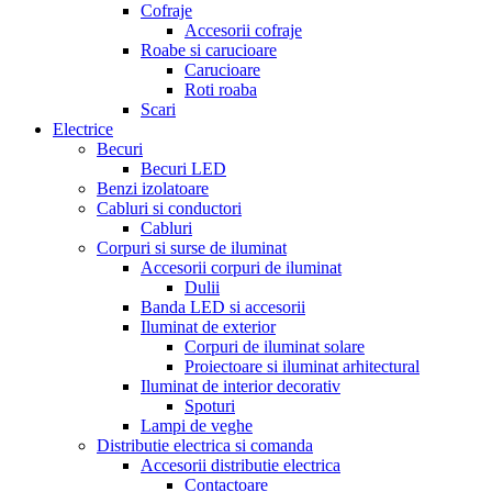
Cofraje
Accesorii cofraje
Roabe si carucioare
Carucioare
Roti roaba
Scari
Electrice
Becuri
Becuri LED
Benzi izolatoare
Cabluri si conductori
Cabluri
Corpuri si surse de iluminat
Accesorii corpuri de iluminat
Dulii
Banda LED si accesorii
Iluminat de exterior
Corpuri de iluminat solare
Proiectoare si iluminat arhitectural
Iluminat de interior decorativ
Spoturi
Lampi de veghe
Distributie electrica si comanda
Accesorii distributie electrica
Contactoare