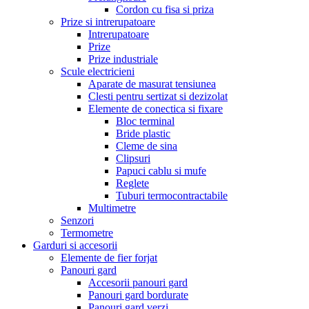
Cordon cu fisa si priza
Prize si intrerupatoare
Intrerupatoare
Prize
Prize industriale
Scule electricieni
Aparate de masurat tensiunea
Clesti pentru sertizat si dezizolat
Elemente de conectica si fixare
Bloc terminal
Bride plastic
Cleme de sina
Clipsuri
Papuci cablu si mufe
Reglete
Tuburi termocontractabile
Multimetre
Senzori
Termometre
Garduri si accesorii
Elemente de fier forjat
Panouri gard
Accesorii panouri gard
Panouri gard bordurate
Panouri gard verzi