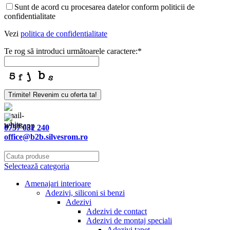
Sunt de acord cu procesarea datelor conform politicii de
confidentialitate
Vezi
politica de confidentialitate
Te rog să introduci următoarele caractere:
*
Trimite! Revenim cu oferta ta!
0757 031 240
office@b2b.silvesrom.ro
Selectează categoria
Amenajari interioare
Adezivi, siliconi si benzi
Adezivi
Adezivi de contact
Adezivi de montaj speciali
Adezivi tapet