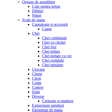
Organe de asamblare
Cuie pentru beton
Dibluri
Nituri
Scule de mana
Capsatoare si accesorii
Capse
Chei
Chei combinate
Chei cu clichet
Chei fixe
Chei imbus
Chei inelare cu cot
Chei reglabile
Chei tubulare
Ciocane
Cleme
Clesti
Cuțite
Cuttere
Dalti
Diverse
Creioane si markere
Extractoare suruburi
Fierastraie de mana