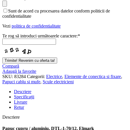
Email
*
Sunt de acord cu procesarea datelor conform politicii de
confidentialitate
Vezi
politica de confidentialitate
Te rog să introduci următoarele caractere:
*
Trimite! Revenim cu oferta ta!
Compară
Adaugă la favorite
SKU:
83284
Categorii:
Electrice
,
Elemente de conectica si fixare
,
Papuci cablu si mufe
,
Scule electricieni
Descriere
Specificații
Livrare
Retur
Descriere
Papuc cupru / aluminiu, DTL-1-70/12, Elmark