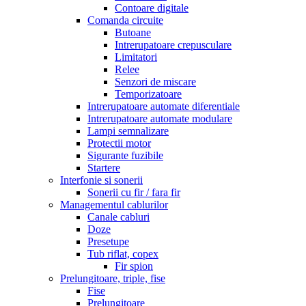
Contoare digitale
Comanda circuite
Butoane
Intrerupatoare crepusculare
Limitatori
Relee
Senzori de miscare
Temporizatoare
Intrerupatoare automate diferentiale
Intrerupatoare automate modulare
Lampi semnalizare
Protectii motor
Sigurante fuzibile
Startere
Interfonie si sonerii
Sonerii cu fir / fara fir
Managementul cablurilor
Canale cabluri
Doze
Presetupe
Tub riflat, copex
Fir spion
Prelungitoare, triple, fise
Fise
Prelungitoare