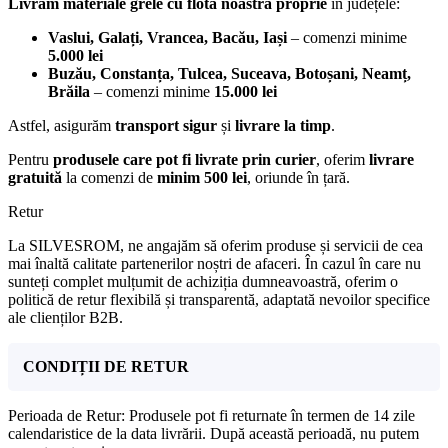
Livrăm materiale grele cu flota noastră proprie
în județele:
Vaslui, Galați, Vrancea, Bacău, Iași
– comenzi minime
5.000 lei
Buzău, Constanța, Tulcea, Suceava, Botoșani, Neamț,
Brăila
– comenzi minime
15.000 lei
Astfel, asigurăm
transport sigur
și
livrare la timp
.
Pentru
produsele care pot fi livrate prin curier
, oferim
livrare
gratuită
la comenzi de
minim 500 lei
, oriunde în țară.
Retur
La SILVESROM, ne angajăm să oferim produse și servicii de cea
mai înaltă calitate partenerilor noștri de afaceri. În cazul în care nu
sunteți complet mulțumit de achiziția dumneavoastră, oferim o
politică de retur flexibilă și transparentă, adaptată nevoilor specifice
ale clienților B2B.
CONDIȚII DE RETUR
Perioada de Retur: Produsele pot fi returnate în termen de 14 zile
calendaristice de la data livrării. După această perioadă, nu putem