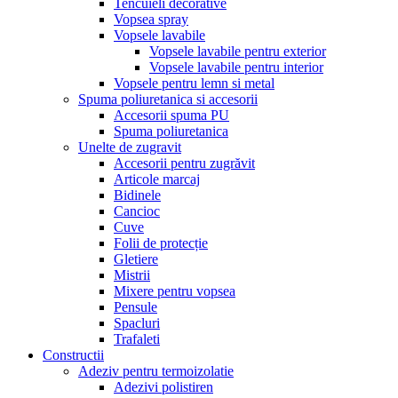
Tencuieli decorative
Vopsea spray
Vopsele lavabile
Vopsele lavabile pentru exterior
Vopsele lavabile pentru interior
Vopsele pentru lemn si metal
Spuma poliuretanica si accesorii
Accesorii spuma PU
Spuma poliuretanica
Unelte de zugravit
Accesorii pentru zugrăvit
Articole marcaj
Bidinele
Cancioc
Cuve
Folii de protecție
Gletiere
Mistrii
Mixere pentru vopsea
Pensule
Spacluri
Trafaleti
Constructii
Adeziv pentru termoizolatie
Adezivi polistiren