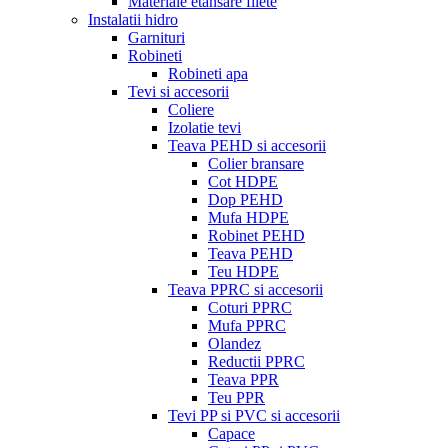
Materiale etansare filete
Instalatii hidro
Garnituri
Robineti
Robineti apa
Tevi si accesorii
Coliere
Izolatie tevi
Teava PEHD si accesorii
Colier bransare
Cot HDPE
Dop PEHD
Mufa HDPE
Robinet PEHD
Teava PEHD
Teu HDPE
Teava PPRC si accesorii
Coturi PPRC
Mufa PPRC
Olandez
Reductii PPRC
Teava PPR
Teu PPR
Tevi PP si PVC si accesorii
Capace