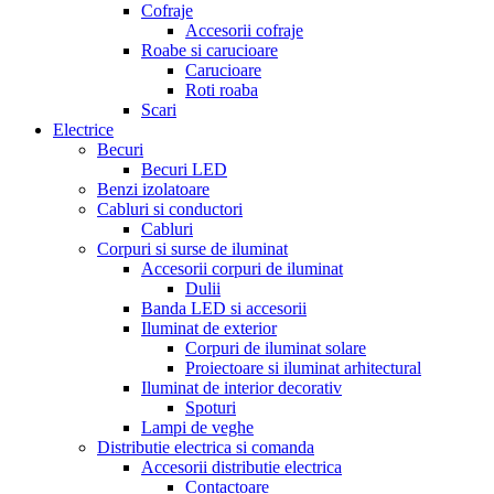
Cofraje
Accesorii cofraje
Roabe si carucioare
Carucioare
Roti roaba
Scari
Electrice
Becuri
Becuri LED
Benzi izolatoare
Cabluri si conductori
Cabluri
Corpuri si surse de iluminat
Accesorii corpuri de iluminat
Dulii
Banda LED si accesorii
Iluminat de exterior
Corpuri de iluminat solare
Proiectoare si iluminat arhitectural
Iluminat de interior decorativ
Spoturi
Lampi de veghe
Distributie electrica si comanda
Accesorii distributie electrica
Contactoare