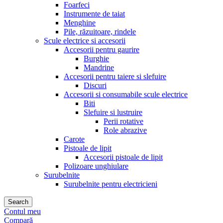
Foarfeci
Instrumente de taiat
Menghine
Pile, răzuitoare, rindele
Scule electrice si accesorii
Accesorii pentru gaurire
Burghie
Mandrine
Accesorii pentru taiere si slefuire
Discuri
Accesorii si consumabile scule electrice
Biti
Slefuire si lustruire
Perii rotative
Role abrazive
Carote
Pistoale de lipit
Accesorii pistoale de lipit
Polizoare unghiulare
Surubelnite
Surubelnite pentru electricieni
Search
Contul meu
Compară