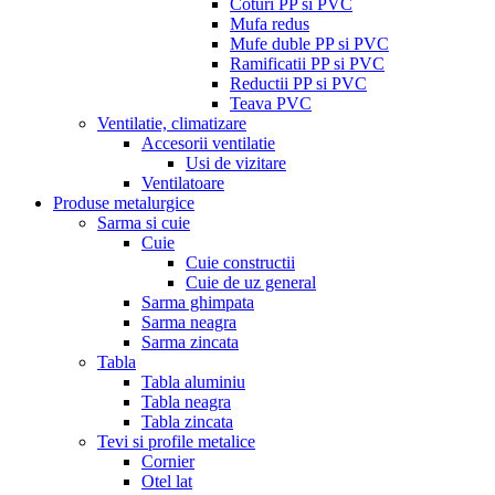
Coturi PP si PVC
Mufa redus
Mufe duble PP si PVC
Ramificatii PP si PVC
Reductii PP si PVC
Teava PVC
Ventilatie, climatizare
Accesorii ventilatie
Usi de vizitare
Ventilatoare
Produse metalurgice
Sarma si cuie
Cuie
Cuie constructii
Cuie de uz general
Sarma ghimpata
Sarma neagra
Sarma zincata
Tabla
Tabla aluminiu
Tabla neagra
Tabla zincata
Tevi si profile metalice
Cornier
Otel lat