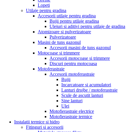
Lopeti
Utilaje pentru gradina
Accesorii utilaje pentru gradina
Bujii pentru utilaje gradina
Uleiuri si aditivi pentru utilaje de gradina
Atomizoare si pulverizatoare
Pulverizatoare
Masini de tuns gazonul
Accesorii masini de tuns gazonul
Motocoase si trimmere
Accesorii motocoase si trimmere
Discuri pentru motocoasa
Motoferastraie
Accesorii motoferastraie
Bujii
Incarcatoare si acumulatori
Lanturi drujbe / motoferastraie
Scule de ascutit lanturi
Sine lanturi
Ulei
Motofierastraie electrice
Motofierastraie termice
Instalatii termice si hidro
Fitinguri si accesorii