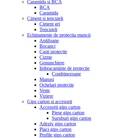
Caramida si BCA
BCA
Caramida
Ciment si tencuieli
Ciment gri
Tencuieli
Echipamente de protectia muncii
Antifoane
Bocanci
Casti protectie
Cizme
Genunchiere
Imbracaminte de protectie
Combinezoane
Manusi
Ochelari protectie
Veste
Viziere
Gips carton si accesorii
Accesorii gips carton
Piese gips carton
Suruburi gips carton
Adeziv gips carton
Placi gips carton
Profile gips carton