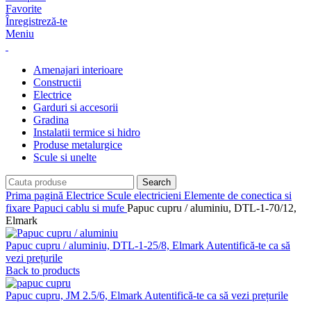
Favorite
Înregistreză-te
Meniu
Amenajari interioare
Constructii
Electrice
Garduri si accesorii
Gradina
Instalatii termice si hidro
Produse metalurgice
Scule si unelte
Search
Prima pagină
Electrice
Scule electricieni
Elemente de conectica si
fixare
Papuci cablu si mufe
Papuc cupru / aluminiu, DTL-1-70/12,
Elmark
Papuc cupru / aluminiu, DTL-1-25/8, Elmark
Autentifică-te ca să
vezi prețurile
Back to products
Papuc cupru, JM 2.5/6, Elmark
Autentifică-te ca să vezi prețurile