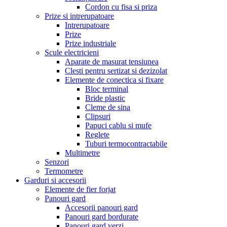
Cordon cu fisa si priza
Prize si intrerupatoare
Intrerupatoare
Prize
Prize industriale
Scule electricieni
Aparate de masurat tensiunea
Clesti pentru sertizat si dezizolat
Elemente de conectica si fixare
Bloc terminal
Bride plastic
Cleme de sina
Clipsuri
Papuci cablu si mufe
Reglete
Tuburi termocontractabile
Multimetre
Senzori
Termometre
Garduri si accesorii
Elemente de fier forjat
Panouri gard
Accesorii panouri gard
Panouri gard bordurate
Panouri gard verzi