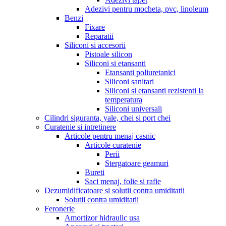
Adezivi pentru mocheta, pvc, linoleum
Benzi
Fixare
Reparatii
Siliconi si accesorii
Pistoale silicon
Siliconi si etansanti
Etansanti poliuretanici
Siliconi sanitari
Siliconi si etansanti rezistenti la
temperatura
Siliconi universali
Cilindri siguranta, yale, chei si port chei
Curatenie si intretinere
Articole pentru menaj casnic
Articole curatenie
Perii
Stergatoare geamuri
Bureti
Saci menaj, folie si rafie
Dezumidificatoare si solutii contra umiditatii
Solutii contra umiditatii
Feronerie
Amortizor hidraulic usa