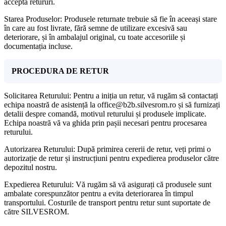
accepta retururi.
Starea Produselor: Produsele returnate trebuie să fie în aceeași stare
în care au fost livrate, fără semne de utilizare excesivă sau
deteriorare, și în ambalajul original, cu toate accesoriile și
documentația incluse.
PROCEDURA DE RETUR
Solicitarea Returului: Pentru a iniția un retur, vă rugăm să contactați
echipa noastră de asistență la office@b2b.silvesrom.ro și să furnizați
detalii despre comandă, motivul returului și produsele implicate.
Echipa noastră vă va ghida prin pașii necesari pentru procesarea
returului.
Autorizarea Returului: După primirea cererii de retur, veți primi o
autorizație de retur și instrucțiuni pentru expedierea produselor către
depozitul nostru.
Expedierea Returului: Vă rugăm să vă asigurați că produsele sunt
ambalate corespunzător pentru a evita deteriorarea în timpul
transportului. Costurile de transport pentru retur sunt suportate de
către SILVESROM.