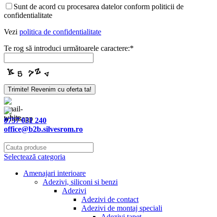
Sunt de acord cu procesarea datelor conform politicii de
confidentialitate
Vezi
politica de confidentialitate
Te rog să introduci următoarele caractere:
*
Trimite! Revenim cu oferta ta!
Phone
Number
*
0757 031 240
office@b2b.silvesrom.ro
Selectează categoria
Amenajari interioare
Adezivi, siliconi si benzi
Adezivi
Adezivi de contact
Adezivi de montaj speciali
Adezivi tapet