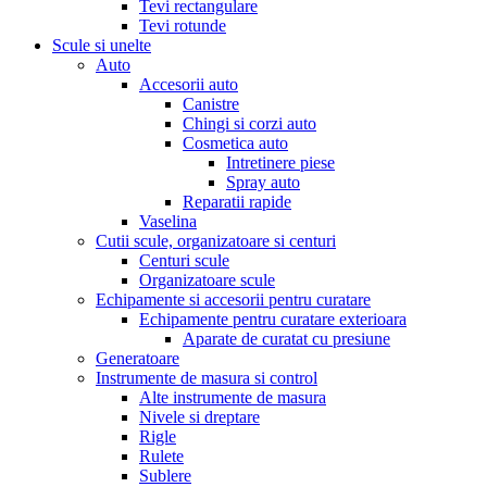
Tevi rectangulare
Tevi rotunde
Scule si unelte
Auto
Accesorii auto
Canistre
Chingi si corzi auto
Cosmetica auto
Intretinere piese
Spray auto
Reparatii rapide
Vaselina
Cutii scule, organizatoare si centuri
Centuri scule
Organizatoare scule
Echipamente si accesorii pentru curatare
Echipamente pentru curatare exterioara
Aparate de curatat cu presiune
Generatoare
Instrumente de masura si control
Alte instrumente de masura
Nivele si dreptare
Rigle
Rulete
Sublere