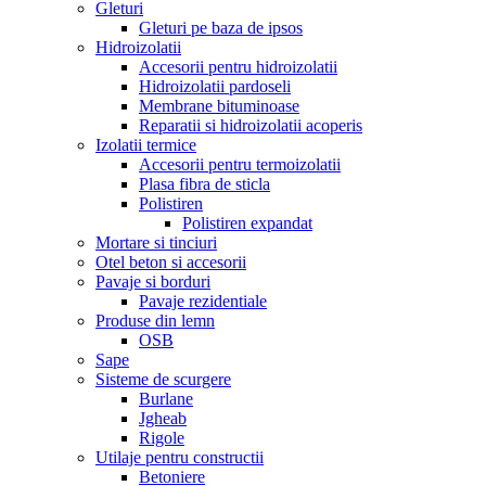
Gleturi
Gleturi pe baza de ipsos
Hidroizolatii
Accesorii pentru hidroizolatii
Hidroizolatii pardoseli
Membrane bituminoase
Reparatii si hidroizolatii acoperis
Izolatii termice
Accesorii pentru termoizolatii
Plasa fibra de sticla
Polistiren
Polistiren expandat
Mortare si tinciuri
Otel beton si accesorii
Pavaje si borduri
Pavaje rezidentiale
Produse din lemn
OSB
Sape
Sisteme de scurgere
Burlane
Jgheab
Rigole
Utilaje pentru constructii
Betoniere