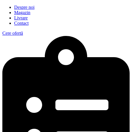
Despre noi
Magazin
Livrare
Contact
Cere ofertă