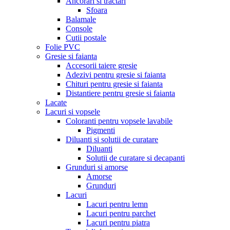
Ancorari si tractari
Sfoara
Balamale
Console
Cutii postale
Folie PVC
Gresie si faianta
Accesorii taiere gresie
Adezivi pentru gresie si faianta
Chituri pentru gresie si faianta
Distantiere pentru gresie si faianta
Lacate
Lacuri si vopsele
Coloranti pentru vopsele lavabile
Pigmenti
Diluanti si solutii de curatare
Diluanti
Solutii de curatare si decapanti
Grunduri si amorse
Amorse
Grunduri
Lacuri
Lacuri pentru lemn
Lacuri pentru parchet
Lacuri pentru piatra