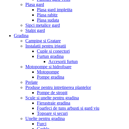
Plasa gard
Plasa gard impletita
Plasa rabitz
Plasa sudata
Sipci metalice gard
Stalpi gard
Gradina
Camping si Gratare
Instalatii pentru irigatii
Cuple si conectori
Furtun gradina
Accesorii furtun
Motopompe si hidrofoare
Motopompe
Pompe gradina
Prelate
Produse pentru intretinerea plantelor
Pompe de stropit
Scule si unelte pentru gradina
Fierastraie gradina
Foarfeci de tuns arbusti si gard viu
Topoare și securi
Unelte pentru gradina
Furci
Greble