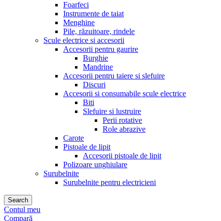
Foarfeci
Instrumente de taiat
Menghine
Pile, răzuitoare, rindele
Scule electrice si accesorii
Accesorii pentru gaurire
Burghie
Mandrine
Accesorii pentru taiere si slefuire
Discuri
Accesorii si consumabile scule electrice
Biti
Slefuire si lustruire
Perii rotative
Role abrazive
Carote
Pistoale de lipit
Accesorii pistoale de lipit
Polizoare unghiulare
Surubelnite
Surubelnite pentru electricieni
Search
Contul meu
Compară