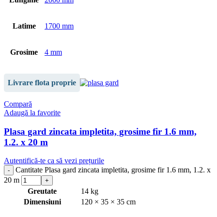
Latime
1700 mm
Grosime
4 mm
Livrare flota proprie
Compară
Adaugă la favorite
Plasa gard zincata impletita, grosime fir 1.6 mm,
1.2. x 20 m
Autentifică-te ca să vezi prețurile
Cantitate Plasa gard zincata impletita, grosime fir 1.6 mm, 1.2. x
20 m
Greutate
14 kg
Dimensiuni
120 × 35 × 35 cm