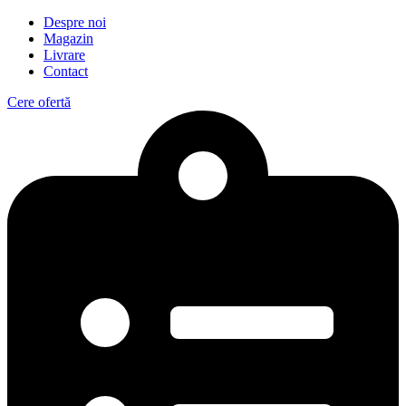
Despre noi
Magazin
Livrare
Contact
Cere ofertă