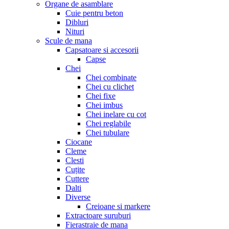
Organe de asamblare
Cuie pentru beton
Dibluri
Nituri
Scule de mana
Capsatoare si accesorii
Capse
Chei
Chei combinate
Chei cu clichet
Chei fixe
Chei imbus
Chei inelare cu cot
Chei reglabile
Chei tubulare
Ciocane
Cleme
Clesti
Cuțite
Cuttere
Dalti
Diverse
Creioane si markere
Extractoare suruburi
Fierastraie de mana