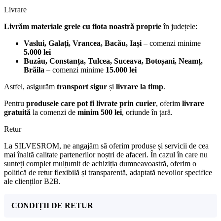
Livrare
Livrăm materiale grele cu flota noastră proprie
în județele:
Vaslui, Galați, Vrancea, Bacău, Iași
– comenzi minime
5.000 lei
Buzău, Constanța, Tulcea, Suceava, Botoșani, Neamț,
Brăila
– comenzi minime
15.000 lei
Astfel, asigurăm
transport sigur
și
livrare la timp
.
Pentru
produsele care pot fi livrate prin curier
, oferim
livrare
gratuită
la comenzi de
minim 500 lei
, oriunde în țară.
Retur
La SILVESROM, ne angajăm să oferim produse și servicii de cea
mai înaltă calitate partenerilor noștri de afaceri. În cazul în care nu
sunteți complet mulțumit de achiziția dumneavoastră, oferim o
politică de retur flexibilă și transparentă, adaptată nevoilor specifice
ale clienților B2B.
CONDIȚII DE RETUR