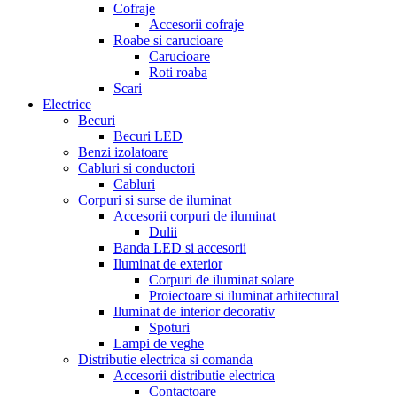
Cofraje
Accesorii cofraje
Roabe si carucioare
Carucioare
Roti roaba
Scari
Electrice
Becuri
Becuri LED
Benzi izolatoare
Cabluri si conductori
Cabluri
Corpuri si surse de iluminat
Accesorii corpuri de iluminat
Dulii
Banda LED si accesorii
Iluminat de exterior
Corpuri de iluminat solare
Proiectoare si iluminat arhitectural
Iluminat de interior decorativ
Spoturi
Lampi de veghe
Distributie electrica si comanda
Accesorii distributie electrica
Contactoare