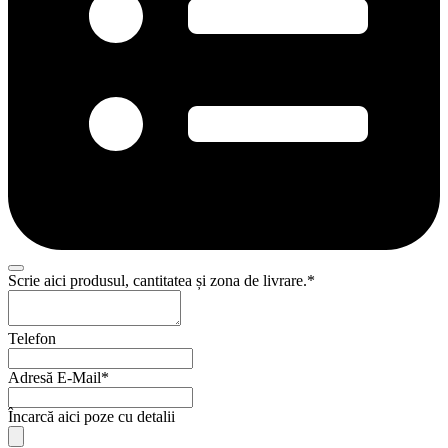
Website
Scrie aici produsul, cantitatea și zona de livrare.
*
URL
*
Telefon
Adresă E-Mail
*
Încarcă aici poze cu detalii