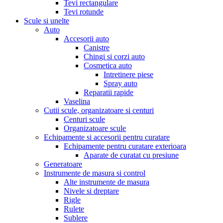
Tevi rectangulare
Tevi rotunde
Scule si unelte
Auto
Accesorii auto
Canistre
Chingi si corzi auto
Cosmetica auto
Intretinere piese
Spray auto
Reparatii rapide
Vaselina
Cutii scule, organizatoare si centuri
Centuri scule
Organizatoare scule
Echipamente si accesorii pentru curatare
Echipamente pentru curatare exterioara
Aparate de curatat cu presiune
Generatoare
Instrumente de masura si control
Alte instrumente de masura
Nivele si dreptare
Rigle
Rulete
Sublere