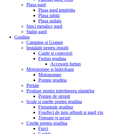
Plasa gard
Plasa gard impletita
Plasa rabitz
Plasa sudata
Sipci metalice gard
Stalpi gard
Gradina
Camping si Gratare
Instalatii pentru irigatii
Cuple si conectori
Furtun gradina
Accesorii furtun
Motopompe si hidrofoare
Motopompe
Pompe gradina
Prelate
Produse pentru intretinerea plantelor
Pompe de stropit
Scule si unelte pentru gradina
Fierastraie gradina
Foarfeci de tuns arbusti si gard viu
Topoare și securi
Unelte pentru gradina
Furci
Greble