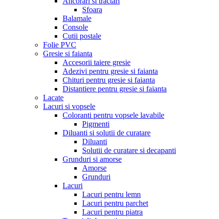
Ancorari si tractari
Sfoara
Balamale
Console
Cutii postale
Folie PVC
Gresie si faianta
Accesorii taiere gresie
Adezivi pentru gresie si faianta
Chituri pentru gresie si faianta
Distantiere pentru gresie si faianta
Lacate
Lacuri si vopsele
Coloranti pentru vopsele lavabile
Pigmenti
Diluanti si solutii de curatare
Diluanti
Solutii de curatare si decapanti
Grunduri si amorse
Amorse
Grunduri
Lacuri
Lacuri pentru lemn
Lacuri pentru parchet
Lacuri pentru piatra