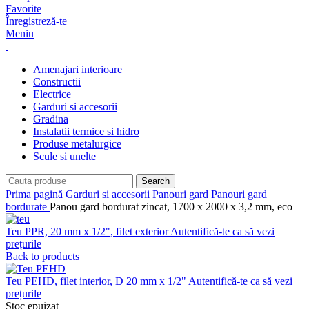
Favorite
Înregistreză-te
Meniu
Amenajari interioare
Constructii
Electrice
Garduri si accesorii
Gradina
Instalatii termice si hidro
Produse metalurgice
Scule si unelte
Search
Prima pagină
Garduri si accesorii
Panouri gard
Panouri gard
bordurate
Panou gard bordurat zincat, 1700 x 2000 x 3,2 mm, eco
Teu PPR, 20 mm x 1/2", filet exterior
Autentifică-te ca să vezi
prețurile
Back to products
Teu PEHD, filet interior, D 20 mm x 1/2"
Autentifică-te ca să vezi
prețurile
Stoc epuizat