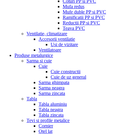
Coturi PP si PVC
Mufa redus
Mufe duble PP si PVC
Ramificatii PP si PVC
Reductii PP si PVC
Teava PVC
Ventilatie, climatizare
Accesorii ventilatie
Usi de vizitare
Ventilatoare
Produse metalurgice
Sarma si cuie
Cuie
Cuie constructii
Cuie de uz general
Sarma ghimpata
Sarma neagra
Sarma zincata
Tabla
Tabla aluminiu
Tabla neagra
Tabla zincata
Tevi si profile metalice
Cornier
Otel lat