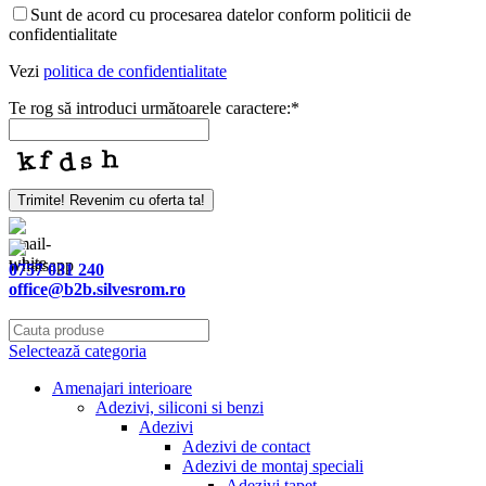
Sunt de acord cu procesarea datelor conform politicii de
confidentialitate
Vezi
politica de confidentialitate
Te rog să introduci următoarele caractere:
*
Trimite! Revenim cu oferta ta!
0757 031 240
office@b2b.silvesrom.ro
Selectează categoria
Amenajari interioare
Adezivi, siliconi si benzi
Adezivi
Adezivi de contact
Adezivi de montaj speciali
Adezivi tapet