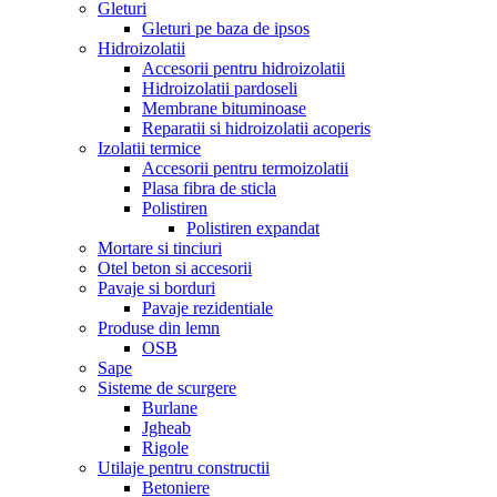
Gleturi
Gleturi pe baza de ipsos
Hidroizolatii
Accesorii pentru hidroizolatii
Hidroizolatii pardoseli
Membrane bituminoase
Reparatii si hidroizolatii acoperis
Izolatii termice
Accesorii pentru termoizolatii
Plasa fibra de sticla
Polistiren
Polistiren expandat
Mortare si tinciuri
Otel beton si accesorii
Pavaje si borduri
Pavaje rezidentiale
Produse din lemn
OSB
Sape
Sisteme de scurgere
Burlane
Jgheab
Rigole
Utilaje pentru constructii
Betoniere