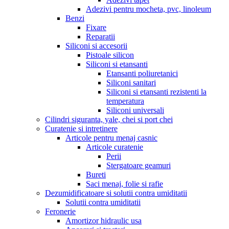
Adezivi pentru mocheta, pvc, linoleum
Benzi
Fixare
Reparatii
Siliconi si accesorii
Pistoale silicon
Siliconi si etansanti
Etansanti poliuretanici
Siliconi sanitari
Siliconi si etansanti rezistenti la
temperatura
Siliconi universali
Cilindri siguranta, yale, chei si port chei
Curatenie si intretinere
Articole pentru menaj casnic
Articole curatenie
Perii
Stergatoare geamuri
Bureti
Saci menaj, folie si rafie
Dezumidificatoare si solutii contra umiditatii
Solutii contra umiditatii
Feronerie
Amortizor hidraulic usa