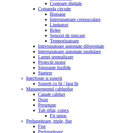
Contoare digitale
Comanda circuite
Butoane
Intrerupatoare crepusculare
Limitatori
Relee
Senzori de miscare
Temporizatoare
Intrerupatoare automate diferentiale
Intrerupatoare automate modulare
Lampi semnalizare
Protectii motor
Sigurante fuzibile
Startere
Interfonie si sonerii
Sonerii cu fir / fara fir
Managementul cablurilor
Canale cabluri
Doze
Presetupe
Tub riflat, copex
Fir spion
Prelungitoare, triple, fise
Fise
Prelungitoare