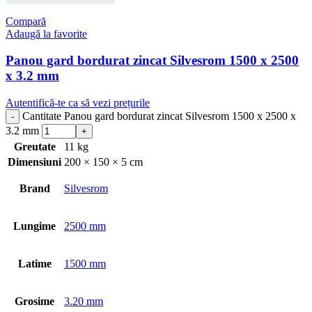
Compară
Adaugă la favorite
Panou gard bordurat zincat Silvesrom 1500 x 2500
x 3.2 mm
Autentifică-te ca să vezi prețurile
Cantitate Panou gard bordurat zincat Silvesrom 1500 x 2500 x
3.2 mm
Greutate
11 kg
Dimensiuni
200 × 150 × 5 cm
Brand
Silvesrom
Lungime
2500 mm
Latime
1500 mm
Grosime
3.20 mm