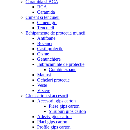
Caramida si BCA
BCA
Caramida
Ciment si tencuieli
Ciment gri
Tencuieli
Echipamente de protectia muncii
Antifoane
Bocanci
Casti protectie
Cizme
Genunchiere
Imbracaminte de protectie
Combinezoane
Manusi
Ochelari protectie
Veste
Viziere
Gips carton si accesorii
Accesorii gips carton
Piese gips carton
Suruburi gips carton
Adeziv gips carton
Placi gips carton
Profile gips carton