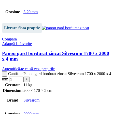
Grosime
3.20 mm
Livrare flota proprie
Compară
Adaugă la favorite
Panou gard bordurat zincat Silvesrom 1700 x 2000
x 4 mm
Autentifică-te ca să vezi prețurile
Cantitate Panou gard bordurat zincat Silvesrom 1700 x 2000 x 4
mm
Greutate
11 kg
Dimensiuni
200 × 170 × 5 cm
Brand
Silvesrom
Lungime
2000 mm