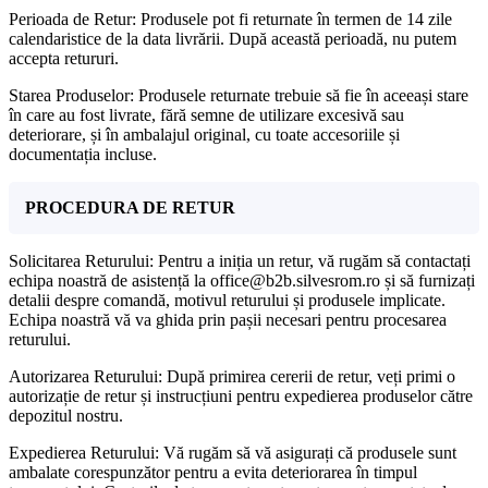
Perioada de Retur: Produsele pot fi returnate în termen de 14 zile
calendaristice de la data livrării. După această perioadă, nu putem
accepta retururi.
Starea Produselor: Produsele returnate trebuie să fie în aceeași stare
în care au fost livrate, fără semne de utilizare excesivă sau
deteriorare, și în ambalajul original, cu toate accesoriile și
documentația incluse.
PROCEDURA DE RETUR
Solicitarea Returului: Pentru a iniția un retur, vă rugăm să contactați
echipa noastră de asistență la office@b2b.silvesrom.ro și să furnizați
detalii despre comandă, motivul returului și produsele implicate.
Echipa noastră vă va ghida prin pașii necesari pentru procesarea
returului.
Autorizarea Returului: După primirea cererii de retur, veți primi o
autorizație de retur și instrucțiuni pentru expedierea produselor către
depozitul nostru.
Expedierea Returului: Vă rugăm să vă asigurați că produsele sunt
ambalate corespunzător pentru a evita deteriorarea în timpul