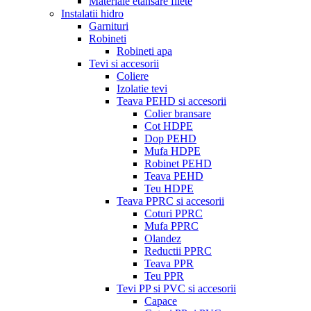
Materiale etansare filete
Instalatii hidro
Garnituri
Robineti
Robineti apa
Tevi si accesorii
Coliere
Izolatie tevi
Teava PEHD si accesorii
Colier bransare
Cot HDPE
Dop PEHD
Mufa HDPE
Robinet PEHD
Teava PEHD
Teu HDPE
Teava PPRC si accesorii
Coturi PPRC
Mufa PPRC
Olandez
Reductii PPRC
Teava PPR
Teu PPR
Tevi PP si PVC si accesorii
Capace