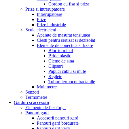
Cordon cu fisa si priza
Prize si intrerupatoare
Intrerupatoare
Prize
Prize industriale
Scule electricieni
Aparate de masurat tensiunea
Clesti pentru sertizat si dezizolat
Elemente de conectica si fixare
Bloc terminal
Bride plastic
Cleme de sina
Clipsuri
Papuci cablu si mufe
Reglete
Tuburi termocontractabile
Multimetre
Senzori
Termometre
Garduri si accesorii
Elemente de fier forjat
Panouri gard
Accesorii panouri gard
Panouri gard bordurate
Panouri gard verzi