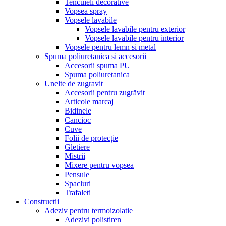
Tencuieli decorative
Vopsea spray
Vopsele lavabile
Vopsele lavabile pentru exterior
Vopsele lavabile pentru interior
Vopsele pentru lemn si metal
Spuma poliuretanica si accesorii
Accesorii spuma PU
Spuma poliuretanica
Unelte de zugravit
Accesorii pentru zugrăvit
Articole marcaj
Bidinele
Cancioc
Cuve
Folii de protecție
Gletiere
Mistrii
Mixere pentru vopsea
Pensule
Spacluri
Trafaleti
Constructii
Adeziv pentru termoizolatie
Adezivi polistiren