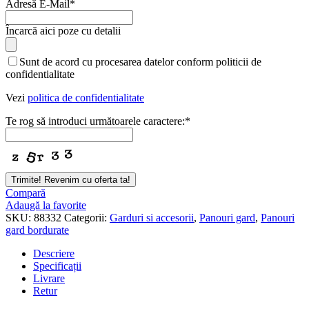
Adresă E-Mail
*
Încarcă aici poze cu detalii
Sunt de acord cu procesarea datelor conform politicii de
confidentialitate
Vezi
politica de confidentialitate
Te rog să introduci următoarele caractere:
*
Contact
Trimite! Revenim cu oferta ta!
Email
*
Compară
Adaugă la favorite
SKU:
88332
Categorii:
Garduri si accesorii
,
Panouri gard
,
Panouri
gard bordurate
Descriere
Specificații
Livrare
Retur