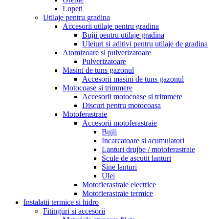
Lopeti
Utilaje pentru gradina
Accesorii utilaje pentru gradina
Bujii pentru utilaje gradina
Uleiuri si aditivi pentru utilaje de gradina
Atomizoare si pulverizatoare
Pulverizatoare
Masini de tuns gazonul
Accesorii masini de tuns gazonul
Motocoase si trimmere
Accesorii motocoase si trimmere
Discuri pentru motocoasa
Motoferastraie
Accesorii motoferastraie
Bujii
Incarcatoare si acumulatori
Lanturi drujbe / motoferastraie
Scule de ascutit lanturi
Sine lanturi
Ulei
Motofierastraie electrice
Motofierastraie termice
Instalatii termice si hidro
Fitinguri si accesorii