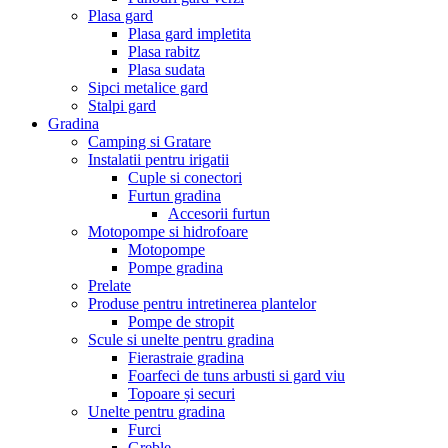
Plasa gard
Plasa gard impletita
Plasa rabitz
Plasa sudata
Sipci metalice gard
Stalpi gard
Gradina
Camping si Gratare
Instalatii pentru irigatii
Cuple si conectori
Furtun gradina
Accesorii furtun
Motopompe si hidrofoare
Motopompe
Pompe gradina
Prelate
Produse pentru intretinerea plantelor
Pompe de stropit
Scule si unelte pentru gradina
Fierastraie gradina
Foarfeci de tuns arbusti si gard viu
Topoare și securi
Unelte pentru gradina
Furci
Greble