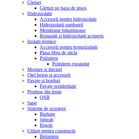
Gleturi
Gleturi pe baza de ipsos
Hidroizolatii
Accesorii pentru hidroizolatii
Hidroizolatii pardoseli
Membrane bituminoase
Reparatii si hidroizolatii acoperis
Izolatii termice
Accesorii pentru termoizolatii
Plasa fibra de sticla
Polistiren
Polistiren expandat
Mortare si tinciuri
Otel beton si accesorii
Pavaje si borduri
Pavaje rezidentiale
Produse din lemn
OSB
Sape
Sisteme de scurgere
Burlane
Jgheab
Rigole
Utilaje pentru constructii
Betoniere