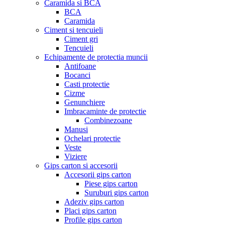
Caramida si BCA
BCA
Caramida
Ciment si tencuieli
Ciment gri
Tencuieli
Echipamente de protectia muncii
Antifoane
Bocanci
Casti protectie
Cizme
Genunchiere
Imbracaminte de protectie
Combinezoane
Manusi
Ochelari protectie
Veste
Viziere
Gips carton si accesorii
Accesorii gips carton
Piese gips carton
Suruburi gips carton
Adeziv gips carton
Placi gips carton
Profile gips carton