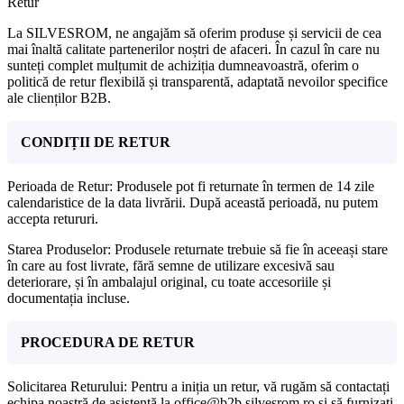
Retur
La SILVESROM, ne angajăm să oferim produse și servicii de cea
mai înaltă calitate partenerilor noștri de afaceri. În cazul în care nu
sunteți complet mulțumit de achiziția dumneavoastră, oferim o
politică de retur flexibilă și transparentă, adaptată nevoilor specifice
ale clienților B2B.
CONDIȚII DE RETUR
Perioada de Retur: Produsele pot fi returnate în termen de 14 zile
calendaristice de la data livrării. După această perioadă, nu putem
accepta retururi.
Starea Produselor: Produsele returnate trebuie să fie în aceeași stare
în care au fost livrate, fără semne de utilizare excesivă sau
deteriorare, și în ambalajul original, cu toate accesoriile și
documentația incluse.
PROCEDURA DE RETUR
Solicitarea Returului: Pentru a iniția un retur, vă rugăm să contactați
echipa noastră de asistență la office@b2b.silvesrom.ro și să furnizați