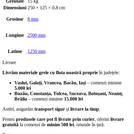
Greutate
15 kg
Dimensiuni
250 × 125 × 0,8 cm
Grosime
8 mm
Lungime
2500 mm
Latime
1250 mm
Livrare
Livrăm materiale grele cu flota noastră proprie
în județele:
Vaslui, Galați, Vrancea, Bacău, Iași
– comenzi minime
5.000 lei
Buzău, Constanța, Tulcea, Suceava, Botoșani, Neamț,
Brăila
– comenzi minime
15.000 lei
Astfel, asigurăm
transport sigur
și
livrare la timp
.
Pentru
produsele care pot fi livrate prin curier
, oferim
livrare
gratuită
la comenzi de
minim 500 lei
, oriunde în țară.