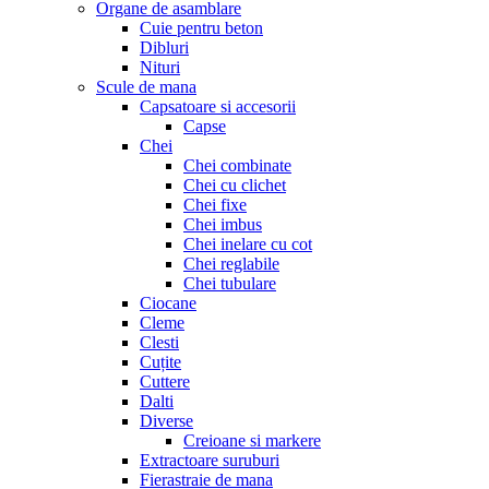
Organe de asamblare
Cuie pentru beton
Dibluri
Nituri
Scule de mana
Capsatoare si accesorii
Capse
Chei
Chei combinate
Chei cu clichet
Chei fixe
Chei imbus
Chei inelare cu cot
Chei reglabile
Chei tubulare
Ciocane
Cleme
Clesti
Cuțite
Cuttere
Dalti
Diverse
Creioane si markere
Extractoare suruburi
Fierastraie de mana