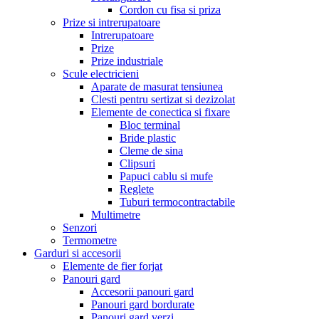
Cordon cu fisa si priza
Prize si intrerupatoare
Intrerupatoare
Prize
Prize industriale
Scule electricieni
Aparate de masurat tensiunea
Clesti pentru sertizat si dezizolat
Elemente de conectica si fixare
Bloc terminal
Bride plastic
Cleme de sina
Clipsuri
Papuci cablu si mufe
Reglete
Tuburi termocontractabile
Multimetre
Senzori
Termometre
Garduri si accesorii
Elemente de fier forjat
Panouri gard
Accesorii panouri gard
Panouri gard bordurate
Panouri gard verzi