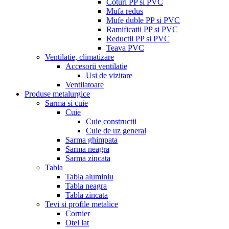
Coturi PP si PVC
Mufa redus
Mufe duble PP si PVC
Ramificatii PP si PVC
Reductii PP si PVC
Teava PVC
Ventilatie, climatizare
Accesorii ventilatie
Usi de vizitare
Ventilatoare
Produse metalurgice
Sarma si cuie
Cuie
Cuie constructii
Cuie de uz general
Sarma ghimpata
Sarma neagra
Sarma zincata
Tabla
Tabla aluminiu
Tabla neagra
Tabla zincata
Tevi si profile metalice
Cornier
Otel lat