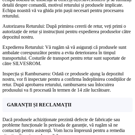
detalii despre comandă, motivul returului și produsele implicate.
Echipa noastră vă va ghida prin pașii necesari pentru procesarea
returului.
Autorizarea Returului: După primirea cererii de retur, veți primi o
autorizație de retur și instrucțiuni pentru expedierea produselor către
depozitul nostru.
Expedierea Returului: Vă rugăm să vă asigurați că produsele sunt
ambalate corespunzător pentru a evita deteriorarea în timpul
transportului. Costurile de transport pentru retur sunt suportate de
către SILVESROM.
Inspecția și Rambursarea: Odată ce produsele ajung la depozitul
nostru, vor fi inspectate pentru a confirma îndeplinirea condițiilor de
retur. După aprobarea returului, rambursarea sau înlocuirea
produsului va fi procesată în termen de 14 zile lucrătoare.
GARANȚII ȘI RECLAMAȚII
Dacă produsele achiziționate prezintă defecte de fabricație sau
probleme funcționale în perioada de garanție, vă rugăm să ne
contactați pentru asistență. Vom lucra împreună pentru a remedia