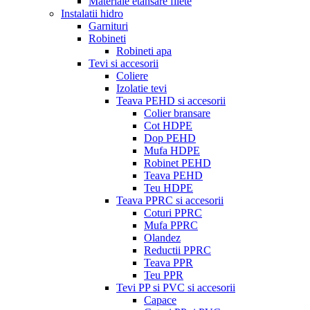
Materiale etansare filete
Instalatii hidro
Garnituri
Robineti
Robineti apa
Tevi si accesorii
Coliere
Izolatie tevi
Teava PEHD si accesorii
Colier bransare
Cot HDPE
Dop PEHD
Mufa HDPE
Robinet PEHD
Teava PEHD
Teu HDPE
Teava PPRC si accesorii
Coturi PPRC
Mufa PPRC
Olandez
Reductii PPRC
Teava PPR
Teu PPR
Tevi PP si PVC si accesorii
Capace