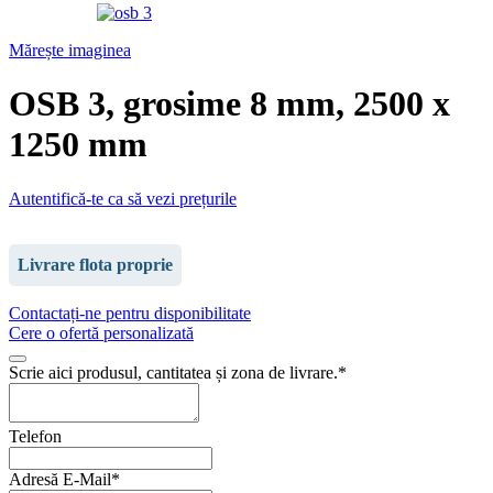
Mărește imaginea
OSB 3, grosime 8 mm, 2500 x
1250 mm
Autentifică-te ca să vezi prețurile
Livrare flota proprie
Contactați-ne pentru disponibilitate
Cere o ofertă personalizată
Scrie aici produsul, cantitatea și zona de livrare.
*
Company
Telefon
Name
*
Adresă E-Mail
*