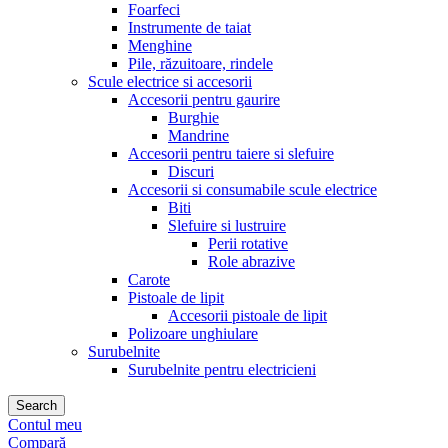
Foarfeci
Instrumente de taiat
Menghine
Pile, răzuitoare, rindele
Scule electrice si accesorii
Accesorii pentru gaurire
Burghie
Mandrine
Accesorii pentru taiere si slefuire
Discuri
Accesorii si consumabile scule electrice
Biti
Slefuire si lustruire
Perii rotative
Role abrazive
Carote
Pistoale de lipit
Accesorii pistoale de lipit
Polizoare unghiulare
Surubelnite
Surubelnite pentru electricieni
Search
Contul meu
Compară