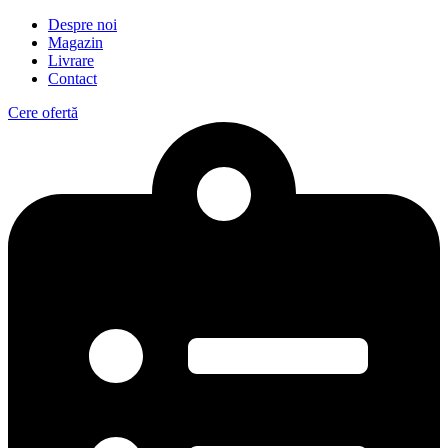
Despre noi
Magazin
Livrare
Contact
Cere ofertă