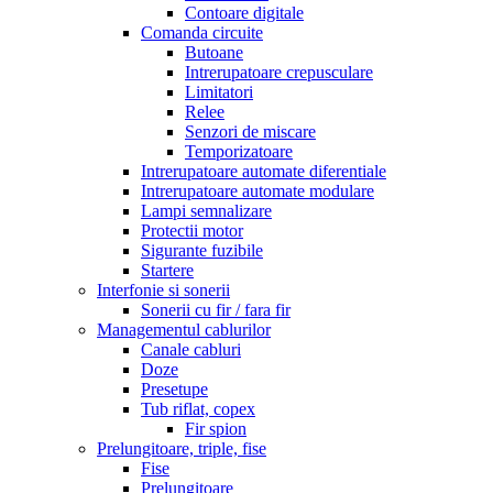
Contoare digitale
Comanda circuite
Butoane
Intrerupatoare crepusculare
Limitatori
Relee
Senzori de miscare
Temporizatoare
Intrerupatoare automate diferentiale
Intrerupatoare automate modulare
Lampi semnalizare
Protectii motor
Sigurante fuzibile
Startere
Interfonie si sonerii
Sonerii cu fir / fara fir
Managementul cablurilor
Canale cabluri
Doze
Presetupe
Tub riflat, copex
Fir spion
Prelungitoare, triple, fise
Fise
Prelungitoare