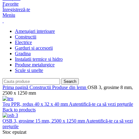
Favorite
Înregistreză-te
Meniu
Amenajari interioare
Constructii
Electrice
Garduri si accesorii
Gradina
Instalatii termice si hidro
Produse metalurgice
Scule si unelte
Search
Prima pagină
Constructii
Produse din lemn
OSB 3, grosime 8 mm,
2500 x 1250 mm
Teu PPR, redus 40 x 32 x 40 mm
Autentifică-te ca să vezi prețurile
Back to products
OSB 3, grosime 15 mm, 2500 x 1250 mm
Autentifică-te ca să vezi
prețurile
Stoc epuizat