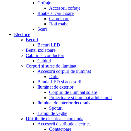
Cofraje
Accesorii cofraje
Roabe si carucioare
Carucioare
Roti roaba
Scari
Electrice
Becuri
Becuri LED
Benzi izolatoare
Cabluri si conductori
Cabluri
Corpuri si surse de iluminat
Accesorii corpuri de iluminat
Dulii
Banda LED si accesorii
Iluminat de exterior
Corpuri de iluminat solare
Proiectoare si iluminat arhitectural
Iluminat de interior decorativ
Spoturi
Lampi de veghe
Distributie electrica si comanda
Accesorii distributie electrica
Contactoare