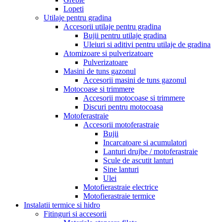
Lopeti
Utilaje pentru gradina
Accesorii utilaje pentru gradina
Bujii pentru utilaje gradina
Uleiuri si aditivi pentru utilaje de gradina
Atomizoare si pulverizatoare
Pulverizatoare
Masini de tuns gazonul
Accesorii masini de tuns gazonul
Motocoase si trimmere
Accesorii motocoase si trimmere
Discuri pentru motocoasa
Motoferastraie
Accesorii motoferastraie
Bujii
Incarcatoare si acumulatori
Lanturi drujbe / motoferastraie
Scule de ascutit lanturi
Sine lanturi
Ulei
Motofierastraie electrice
Motofierastraie termice
Instalatii termice si hidro
Fitinguri si accesorii