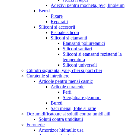
Adezivi pentru mocheta, pvc, linoleum
Benzi
Fixare
Reparatii
Siliconi si accesorii
Pistoale silicon
Siliconi si etansanti
Etansanti poliuretanici
Siliconi sanitari
Siliconi si etansanti rezistenti la
temperatura
Siliconi universali
Cilindri siguranta, yale, chei si port chei
Curatenie si intretinere
Articole pentru menaj casnic
Articole curatenie
Perii
Stergatoare geamuri
Bureti
Saci menaj, folie si rafie
Dezumidificatoare si solutii contra umiditatii
Solutii contra umiditatii
Feronerie
Amortizor hidraulic usa