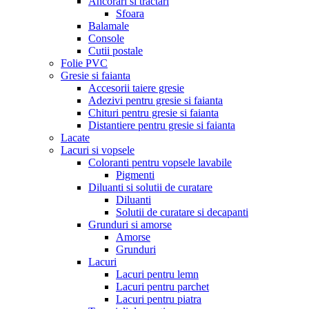
Ancorari si tractari
Sfoara
Balamale
Console
Cutii postale
Folie PVC
Gresie si faianta
Accesorii taiere gresie
Adezivi pentru gresie si faianta
Chituri pentru gresie si faianta
Distantiere pentru gresie si faianta
Lacate
Lacuri si vopsele
Coloranti pentru vopsele lavabile
Pigmenti
Diluanti si solutii de curatare
Diluanti
Solutii de curatare si decapanti
Grunduri si amorse
Amorse
Grunduri
Lacuri
Lacuri pentru lemn
Lacuri pentru parchet
Lacuri pentru piatra