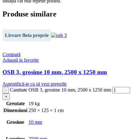
situația cât mai repede posibil.
Produse similare
Livrare flota proprie
Compară
Adaugă la favorite
OSB 3, grosime 10 mm, 2500 x 1250 mm
Autentifică-te ca să vezi prețurile
Cantitate OSB 3, grosime 10 mm, 2500 x 1250 mm
Greutate
19 kg
Dimensiuni
250 × 125 × 1 cm
Grosime
10 mm
Lungime
2500 mm