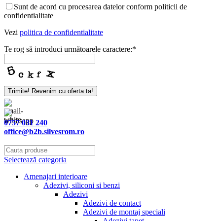
Sunt de acord cu procesarea datelor conform politicii de
confidentialitate
Vezi
politica de confidentialitate
Te rog să introduci următoarele caractere:
*
Contact
Trimite! Revenim cu oferta ta!
Email
*
0757 031 240
office@b2b.silvesrom.ro
Selectează categoria
Amenajari interioare
Adezivi, siliconi si benzi
Adezivi
Adezivi de contact
Adezivi de montaj speciali
Adezivi tapet