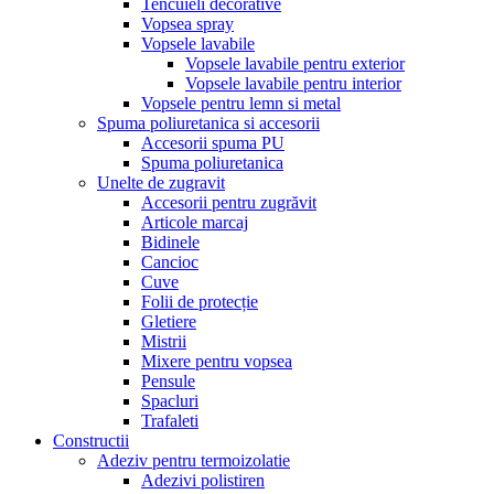
Tencuieli decorative
Vopsea spray
Vopsele lavabile
Vopsele lavabile pentru exterior
Vopsele lavabile pentru interior
Vopsele pentru lemn si metal
Spuma poliuretanica si accesorii
Accesorii spuma PU
Spuma poliuretanica
Unelte de zugravit
Accesorii pentru zugrăvit
Articole marcaj
Bidinele
Cancioc
Cuve
Folii de protecție
Gletiere
Mistrii
Mixere pentru vopsea
Pensule
Spacluri
Trafaleti
Constructii
Adeziv pentru termoizolatie
Adezivi polistiren