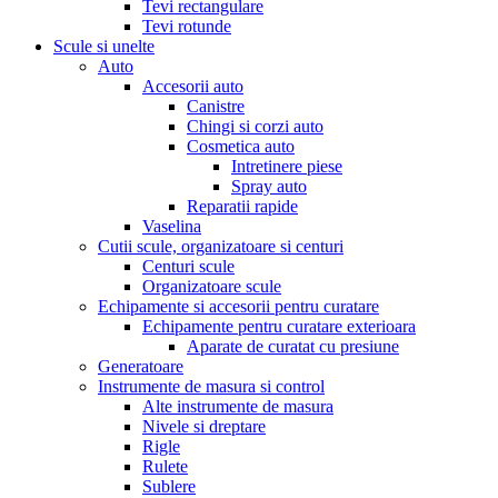
Tevi rectangulare
Tevi rotunde
Scule si unelte
Auto
Accesorii auto
Canistre
Chingi si corzi auto
Cosmetica auto
Intretinere piese
Spray auto
Reparatii rapide
Vaselina
Cutii scule, organizatoare si centuri
Centuri scule
Organizatoare scule
Echipamente si accesorii pentru curatare
Echipamente pentru curatare exterioara
Aparate de curatat cu presiune
Generatoare
Instrumente de masura si control
Alte instrumente de masura
Nivele si dreptare
Rigle
Rulete
Sublere