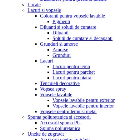
Lacate
Lacuri si vopsele
Coloranti pentru vopsele lavabile
Pigmenti
Diluanti si solutii de curatare
Diluanti
Solutii de curatare si decapanti
Grunduri si amorse
Amorse
Grunduri
Lacuri
Lacuri pentru lemn
Lacuri pentru parchet
Lacuri pentru piatra
Tencuieli decorative
Vopsea spray
Vopsele lavabile
Vopsele lavabile pentru exterior
Vopsele lavabile pentru interior
Vopsele pentru lemn si metal
Spuma poliuretanica si accesorii
Accesorii spuma PU
Spuma poliuretanica
Unelte de zugravit
Accesorii pentru zugrăvit