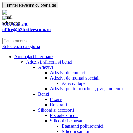
Trimite! Revenim cu oferta ta!
0757 031 240
office@b2b.silvesrom.ro
Selectează categoria
Amenajari interioare
Adezivi, siliconi si benzi
Adezivi
Adezivi de contact
Adezivi de montaj speciali
Adezivi tapet
Adezivi pentru mocheta, pvc, linoleum
Benzi
Fixare
Reparatii
Siliconi si accesorii
Pistoale silicon
Siliconi si etansanti
Etansanti poliuretanici
Siliconi sanitari