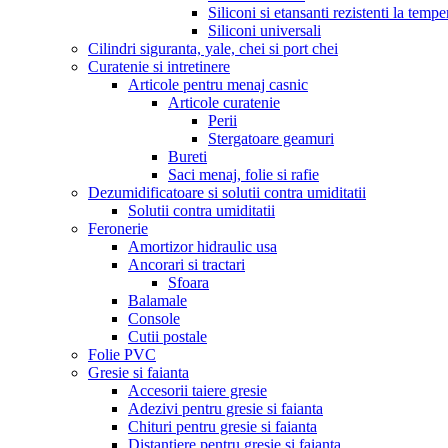
Siliconi si etansanti rezistenti la tempe
Siliconi universali
Cilindri siguranta, yale, chei si port chei
Curatenie si intretinere
Articole pentru menaj casnic
Articole curatenie
Perii
Stergatoare geamuri
Bureti
Saci menaj, folie si rafie
Dezumidificatoare si solutii contra umiditatii
Solutii contra umiditatii
Feronerie
Amortizor hidraulic usa
Ancorari si tractari
Sfoara
Balamale
Console
Cutii postale
Folie PVC
Gresie si faianta
Accesorii taiere gresie
Adezivi pentru gresie si faianta
Chituri pentru gresie si faianta
Distantiere pentru gresie si faianta