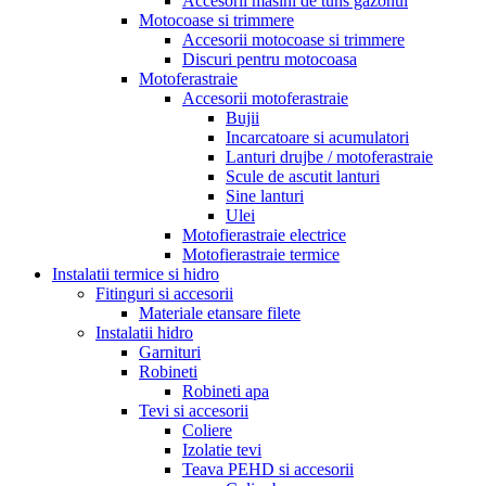
Accesorii masini de tuns gazonul
Motocoase si trimmere
Accesorii motocoase si trimmere
Discuri pentru motocoasa
Motoferastraie
Accesorii motoferastraie
Bujii
Incarcatoare si acumulatori
Lanturi drujbe / motoferastraie
Scule de ascutit lanturi
Sine lanturi
Ulei
Motofierastraie electrice
Motofierastraie termice
Instalatii termice si hidro
Fitinguri si accesorii
Materiale etansare filete
Instalatii hidro
Garnituri
Robineti
Robineti apa
Tevi si accesorii
Coliere
Izolatie tevi
Teava PEHD si accesorii