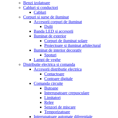
Benzi izolatoare
Cabluri si conductori
Cabluri
Corpuri si surse de iluminat
Accesorii corpuri de iluminat
Dulii
Banda LED si accesorii
Iluminat de exterior
Corpuri de iluminat solare
Proiectoare si iluminat arhitectural
Iluminat de interior decorativ
Spoturi
Lampi de veghe
Distributie electrica si comanda
Accesorii distributie electrica
Contactoare
Contoare digitale
Comanda circuite
Butoane
Intrerupatoare crepusculare
Limitatori
Relee
Senzori de miscare
Temporizatoare
Intrerupatoare automate diferentiale