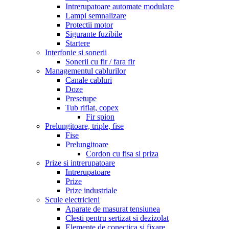
Intrerupatoare automate modulare
Lampi semnalizare
Protectii motor
Sigurante fuzibile
Startere
Interfonie si sonerii
Sonerii cu fir / fara fir
Managementul cablurilor
Canale cabluri
Doze
Presetupe
Tub riflat, copex
Fir spion
Prelungitoare, triple, fise
Fise
Prelungitoare
Cordon cu fisa si priza
Prize si intrerupatoare
Intrerupatoare
Prize
Prize industriale
Scule electricieni
Aparate de masurat tensiunea
Clesti pentru sertizat si dezizolat
Elemente de conectica si fixare