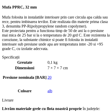
Mufa PPRC, 32 mm
Mufa folosita in instalatiile interioare prin care circula apa calda sau
rece, pentru imbinarea tevilor. Este realizata din materie prima clasa
3, denumita PP-R(polypropylene random copolymer).
Este proiectata pentru a functiona timp de 50 de ani la o presiune
mai mica de 25 bar si la o temperatura de 20 grd C. Este rezistenta la
coroziune, la substante chimice si poate fi folosita in instalatii
interioare sub presiune unde apa are temperatura intre -20 si +95
grade C, cu izolatie adecvata.
Specificații
Greutate
0,1 kg
Dimensiuni
7 × 7 × 7 cm
Presiune nominala [BAR]
20
Culoare
alb
Livrare
Livrăm materiale grele cu flota noastră proprie
în județele: