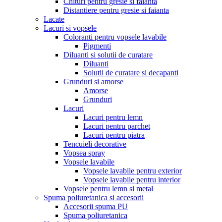
Chituri pentru gresie si faianta
Distantiere pentru gresie si faianta
Lacate
Lacuri si vopsele
Coloranti pentru vopsele lavabile
Pigmenti
Diluanti si solutii de curatare
Diluanti
Solutii de curatare si decapanti
Grunduri si amorse
Amorse
Grunduri
Lacuri
Lacuri pentru lemn
Lacuri pentru parchet
Lacuri pentru piatra
Tencuieli decorative
Vopsea spray
Vopsele lavabile
Vopsele lavabile pentru exterior
Vopsele lavabile pentru interior
Vopsele pentru lemn si metal
Spuma poliuretanica si accesorii
Accesorii spuma PU
Spuma poliuretanica