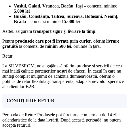
Vaslui, Galați, Vrancea, Bacău, Iași
– comenzi minime
5.000 lei
Buzău, Constanța, Tulcea, Suceava, Botoșani, Neamț,
Brăila
– comenzi minime
15.000 lei
Astfel, asigurăm
transport sigur
și
livrare la timp
.
Pentru
produsele care pot fi livrate prin curier
, oferim
livrare
gratuită
la comenzi de
minim 500 lei
, oriunde în țară.
Retur
La SILVESROM, ne angajăm să oferim produse și servicii de cea
mai înaltă calitate partenerilor noștri de afaceri. În cazul în care nu
sunteți complet mulțumit de achiziția dumneavoastră, oferim o
politică de retur flexibilă și transparentă, adaptată nevoilor specifice
ale clienților B2B.
CONDIȚII DE RETUR
Perioada de Retur: Produsele pot fi returnate în termen de 14 zile
calendaristice de la data livrării. După această perioadă, nu putem
accepta retururi.