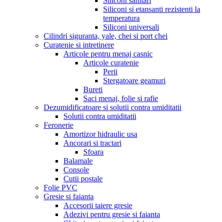
Siliconi sanitari
Siliconi si etansanti rezistenti la
temperatura
Siliconi universali
Cilindri siguranta, yale, chei si port chei
Curatenie si intretinere
Articole pentru menaj casnic
Articole curatenie
Perii
Stergatoare geamuri
Bureti
Saci menaj, folie si rafie
Dezumidificatoare si solutii contra umiditatii
Solutii contra umiditatii
Feronerie
Amortizor hidraulic usa
Ancorari si tractari
Sfoara
Balamale
Console
Cutii postale
Folie PVC
Gresie si faianta
Accesorii taiere gresie
Adezivi pentru gresie si faianta