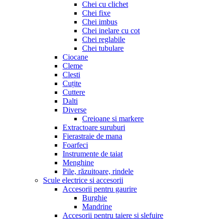
Chei cu clichet
Chei fixe
Chei imbus
Chei inelare cu cot
Chei reglabile
Chei tubulare
Ciocane
Cleme
Clesti
Cuțite
Cuttere
Dalti
Diverse
Creioane si markere
Extractoare suruburi
Fierastraie de mana
Foarfeci
Instrumente de taiat
Menghine
Pile, răzuitoare, rindele
Scule electrice si accesorii
Accesorii pentru gaurire
Burghie
Mandrine
Accesorii pentru taiere si slefuire