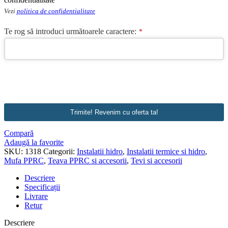
Vezi
politica de confidentialitate
Te rog să introduci următoarele caractere:
*
Trimite! Revenim cu oferta ta!
Compară
Adaugă la favorite
SKU:
1318
Categorii:
Instalatii hidro
,
Instalatii termice si hidro
,
Mufa PPRC
,
Teava PPRC si accesorii
,
Tevi si accesorii
Descriere
Specificații
Livrare
Retur
Descriere