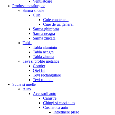
Ventilatoare
Produse metalurgice
Sarma si cuie
Cuie
Cuie constructii
Cuie de uz general
Sarma ghimpata
Sarma neagra
Sarma zincata
Tabla
Tabla aluminiu
Tabla neagra
Tabla zincata
Tevi si profile metalice
Cornier
Otel lat
Tevi rectangulare
Tevi rotunde
Scule si unelte
Auto
Accesorii auto
Canistre
Chingi si corzi auto
Cosmetica auto
Intretinere piese