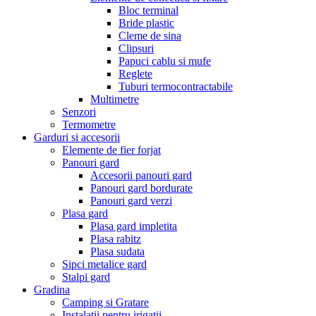
Bloc terminal
Bride plastic
Cleme de sina
Clipsuri
Papuci cablu si mufe
Reglete
Tuburi termocontractabile
Multimetre
Senzori
Termometre
Garduri si accesorii
Elemente de fier forjat
Panouri gard
Accesorii panouri gard
Panouri gard bordurate
Panouri gard verzi
Plasa gard
Plasa gard impletita
Plasa rabitz
Plasa sudata
Sipci metalice gard
Stalpi gard
Gradina
Camping si Gratare
Instalatii pentru irigatii