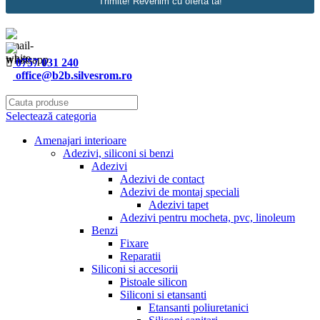
Trimite! Revenim cu oferta ta!
0757 031 240
office@b2b.silvesrom.ro
Selectează categoria
Amenajari interioare
Adezivi, siliconi si benzi
Adezivi
Adezivi de contact
Adezivi de montaj speciali
Adezivi tapet
Adezivi pentru mocheta, pvc, linoleum
Benzi
Fixare
Reparatii
Siliconi si accesorii
Pistoale silicon
Siliconi si etansanti
Etansanti poliuretanici