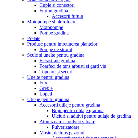
Cuple si conectori
Furtun gradina
Accesorii furtun
Motopompe si hidrofoare
Motopompe
Pompe gradina
Prelate
Produse pentru intretinerea plantelor
Pompe de stropit
Scule si unelte pentru gradina
Fierastraie gradina
Foarfeci de tuns arbusti si gard viu
Topoare și securi
Unelte pentru gradina
Furci
Greble
Lopeti
Utilaje pentru gradina
Accesorii utilaje pentru gradina
Bujii pentru utilaje gradina
Uleiuri si aditivi pentru utilaje de gradina
Atomizoare si pulverizatoare
Pulverizatoare
Masini de tuns gazonul