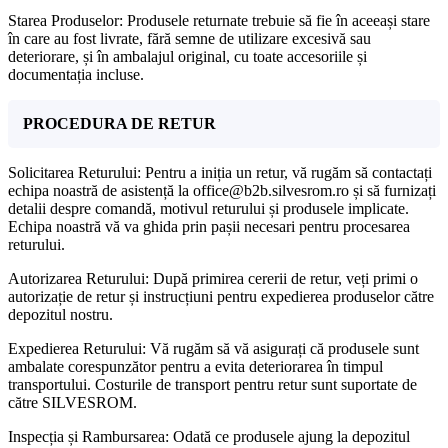
Starea Produselor: Produsele returnate trebuie să fie în aceeași stare
în care au fost livrate, fără semne de utilizare excesivă sau
deteriorare, și în ambalajul original, cu toate accesoriile și
documentația incluse.
PROCEDURA DE RETUR
Solicitarea Returului: Pentru a iniția un retur, vă rugăm să contactați
echipa noastră de asistență la office@b2b.silvesrom.ro și să furnizați
detalii despre comandă, motivul returului și produsele implicate.
Echipa noastră vă va ghida prin pașii necesari pentru procesarea
returului.
Autorizarea Returului: După primirea cererii de retur, veți primi o
autorizație de retur și instrucțiuni pentru expedierea produselor către
depozitul nostru.
Expedierea Returului: Vă rugăm să vă asigurați că produsele sunt
ambalate corespunzător pentru a evita deteriorarea în timpul
transportului. Costurile de transport pentru retur sunt suportate de
către SILVESROM.
Inspecția și Rambursarea: Odată ce produsele ajung la depozitul