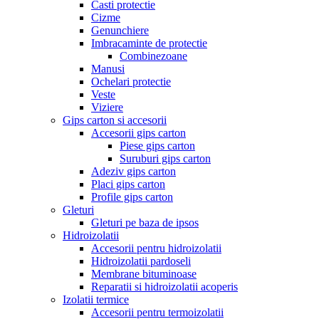
Casti protectie
Cizme
Genunchiere
Imbracaminte de protectie
Combinezoane
Manusi
Ochelari protectie
Veste
Viziere
Gips carton si accesorii
Accesorii gips carton
Piese gips carton
Suruburi gips carton
Adeziv gips carton
Placi gips carton
Profile gips carton
Gleturi
Gleturi pe baza de ipsos
Hidroizolatii
Accesorii pentru hidroizolatii
Hidroizolatii pardoseli
Membrane bituminoase
Reparatii si hidroizolatii acoperis
Izolatii termice
Accesorii pentru termoizolatii