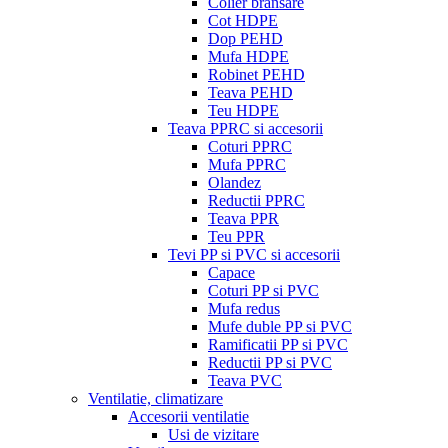
Colier bransare
Cot HDPE
Dop PEHD
Mufa HDPE
Robinet PEHD
Teava PEHD
Teu HDPE
Teava PPRC si accesorii
Coturi PPRC
Mufa PPRC
Olandez
Reductii PPRC
Teava PPR
Teu PPR
Tevi PP si PVC si accesorii
Capace
Coturi PP si PVC
Mufa redus
Mufe duble PP si PVC
Ramificatii PP si PVC
Reductii PP si PVC
Teava PVC
Ventilatie, climatizare
Accesorii ventilatie
Usi de vizitare