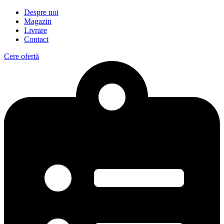
Despre noi
Magazin
Livrare
Contact
Cere ofertă