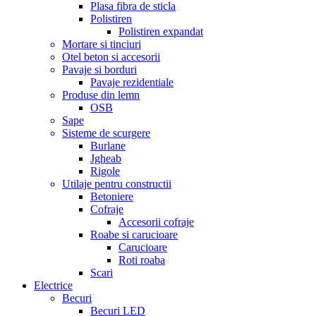
Plasa fibra de sticla
Polistiren
Polistiren expandat
Mortare si tinciuri
Otel beton si accesorii
Pavaje si borduri
Pavaje rezidentiale
Produse din lemn
OSB
Sape
Sisteme de scurgere
Burlane
Jgheab
Rigole
Utilaje pentru constructii
Betoniere
Cofraje
Accesorii cofraje
Roabe si carucioare
Carucioare
Roti roaba
Scari
Electrice
Becuri
Becuri LED