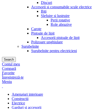
Discuri
Accesorii si consumabile scule electrice
Biti
Slefuire si lustruire
Perii rotative
Role abrazive
Carote
Pistoale de lipit
Accesorii pistoale de lipit
Polizoare unghiulare
Surubelnite
Surubelnite pentru electricieni
Search
Contul meu
Compară
Favorite
Înregistreză-te
Meniu
Amenajari interioare
Constructii
Electrice
Garduri si accesorii