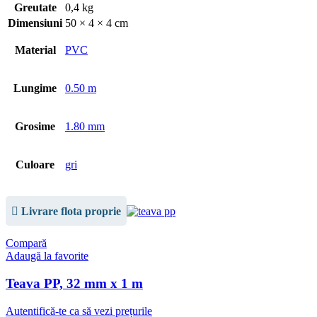
Greutate
0,4 kg
Dimensiuni
50 × 4 × 4 cm
Material
PVC
Lungime
0.50 m
Grosime
1.80 mm
Culoare
gri
Livrare flota proprie
Compară
Adaugă la favorite
Teava PP, 32 mm x 1 m
Autentifică-te ca să vezi prețurile