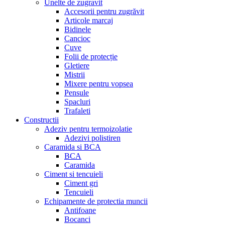
Unelte de zugravit
Accesorii pentru zugrăvit
Articole marcaj
Bidinele
Cancioc
Cuve
Folii de protecție
Gletiere
Mistrii
Mixere pentru vopsea
Pensule
Spacluri
Trafaleti
Constructii
Adeziv pentru termoizolatie
Adezivi polistiren
Caramida si BCA
BCA
Caramida
Ciment si tencuieli
Ciment gri
Tencuieli
Echipamente de protectia muncii
Antifoane
Bocanci