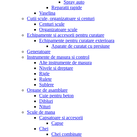
Spray auto
Reparatii rapide
Vaselina
Cutii scule, organizatoare si centuri
Centuri scule
Organizatoare scule
Echipamente si accesorii pentru curatare
Echipamente pentru curatare exterioara
Aparate de curatat cu presiune
Generatoare
Instrumente de masura si control
Alte instrumente de masura
Nivele si dreptare
Rigle
Rulete
Sublere
Organe de asamblare
Cuie pentru beton
Dibluri
Nituri
Scule de mana
Capsatoare si accesorii
Capse
Chei
Chei combinate