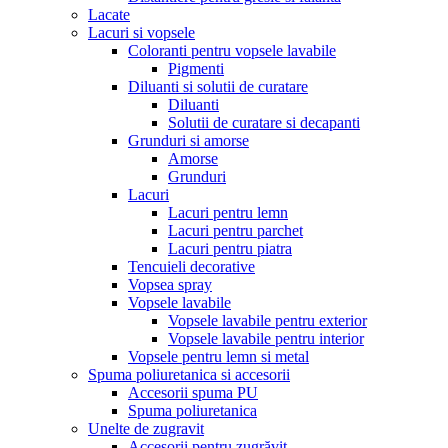
Lacate
Lacuri si vopsele
Coloranti pentru vopsele lavabile
Pigmenti
Diluanti si solutii de curatare
Diluanti
Solutii de curatare si decapanti
Grunduri si amorse
Amorse
Grunduri
Lacuri
Lacuri pentru lemn
Lacuri pentru parchet
Lacuri pentru piatra
Tencuieli decorative
Vopsea spray
Vopsele lavabile
Vopsele lavabile pentru exterior
Vopsele lavabile pentru interior
Vopsele pentru lemn si metal
Spuma poliuretanica si accesorii
Accesorii spuma PU
Spuma poliuretanica
Unelte de zugravit
Accesorii pentru zugrăvit