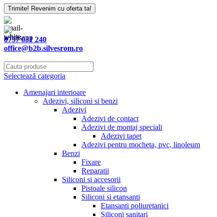
Trimite! Revenim cu oferta ta!
0757 031 240
office@b2b.silvesrom.ro
Selectează categoria
Amenajari interioare
Adezivi, siliconi si benzi
Adezivi
Adezivi de contact
Adezivi de montaj speciali
Adezivi tapet
Adezivi pentru mocheta, pvc, linoleum
Benzi
Fixare
Reparatii
Siliconi si accesorii
Pistoale silicon
Siliconi si etansanti
Etansanti poliuretanici
Siliconi sanitari