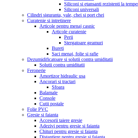
Siliconi si etansanti rezistenti la tempe
Siliconi universali
Cilindri siguranta, yale, chei si port chei
Curatenie si intretinere
Articole pentru menaj casnic
Articole curatenie
Perii
Stergatoare geamuri
Bureti
Saci menaj, folie si rafie
Dezumidificatoare si solutii contra umiditatii
Solutii contra umiditatii
Feronerie
Amortizor hidraulic usa
Ancorari si tractari
Sfoara
Balamale
Console
Cutii postale
Folie PVC
Gresie si faianta
Accesorii taiere gresie
Adezivi pentru gresie si faianta
Chituri pentru gresie si faianta
Distantiere pentru gresie si faianta