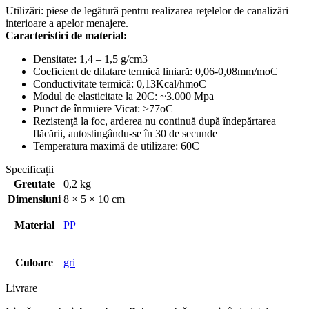
Utilizări: piese de legătură pentru realizarea reţelelor de canalizări
interioare a apelor menajere.
Caracteristici de material:
Densitate: 1,4 – 1,5 g/cm3
Coeficient de dilatare termică liniară: 0,06-0,08mm/moC
Conductivitate termică: 0,13Kcal/hmoC
Modul de elasticitate la 20C: ~3.000 Mpa
Punct de înmuiere Vicat: >77oC
Rezistenţă la foc, arderea nu continuă după îndepărtarea
flăcării, autostingându-se în 30 de secunde
Temperatura maximă de utilizare: 60C
Specificații
Greutate
0,2 kg
Dimensiuni
8 × 5 × 10 cm
Material
PP
Culoare
gri
Livrare