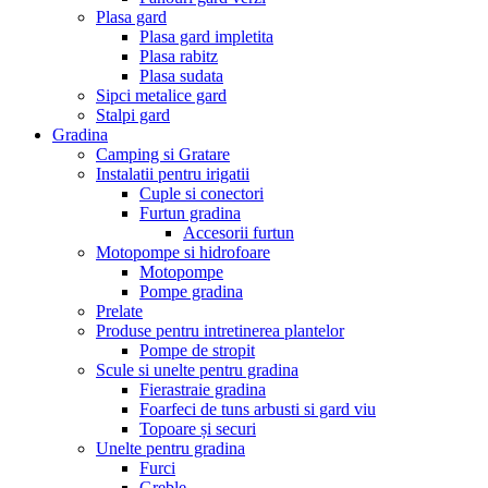
Plasa gard
Plasa gard impletita
Plasa rabitz
Plasa sudata
Sipci metalice gard
Stalpi gard
Gradina
Camping si Gratare
Instalatii pentru irigatii
Cuple si conectori
Furtun gradina
Accesorii furtun
Motopompe si hidrofoare
Motopompe
Pompe gradina
Prelate
Produse pentru intretinerea plantelor
Pompe de stropit
Scule si unelte pentru gradina
Fierastraie gradina
Foarfeci de tuns arbusti si gard viu
Topoare și securi
Unelte pentru gradina
Furci
Greble