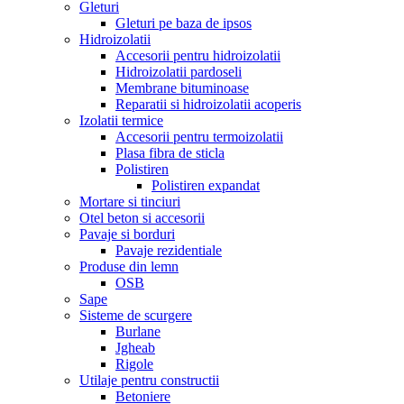
Gleturi
Gleturi pe baza de ipsos
Hidroizolatii
Accesorii pentru hidroizolatii
Hidroizolatii pardoseli
Membrane bituminoase
Reparatii si hidroizolatii acoperis
Izolatii termice
Accesorii pentru termoizolatii
Plasa fibra de sticla
Polistiren
Polistiren expandat
Mortare si tinciuri
Otel beton si accesorii
Pavaje si borduri
Pavaje rezidentiale
Produse din lemn
OSB
Sape
Sisteme de scurgere
Burlane
Jgheab
Rigole
Utilaje pentru constructii
Betoniere