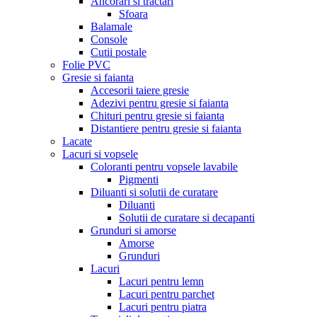
Ancorari si tractari
Sfoara
Balamale
Console
Cutii postale
Folie PVC
Gresie si faianta
Accesorii taiere gresie
Adezivi pentru gresie si faianta
Chituri pentru gresie si faianta
Distantiere pentru gresie si faianta
Lacate
Lacuri si vopsele
Coloranti pentru vopsele lavabile
Pigmenti
Diluanti si solutii de curatare
Diluanti
Solutii de curatare si decapanti
Grunduri si amorse
Amorse
Grunduri
Lacuri
Lacuri pentru lemn
Lacuri pentru parchet
Lacuri pentru piatra