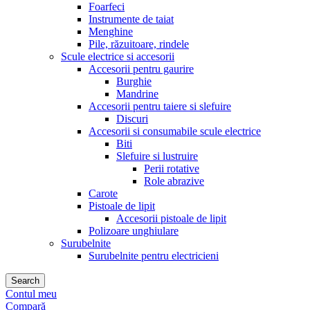
Foarfeci
Instrumente de taiat
Menghine
Pile, răzuitoare, rindele
Scule electrice si accesorii
Accesorii pentru gaurire
Burghie
Mandrine
Accesorii pentru taiere si slefuire
Discuri
Accesorii si consumabile scule electrice
Biti
Slefuire si lustruire
Perii rotative
Role abrazive
Carote
Pistoale de lipit
Accesorii pistoale de lipit
Polizoare unghiulare
Surubelnite
Surubelnite pentru electricieni
Search
Contul meu
Compară