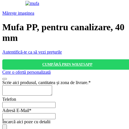
Mărește imaginea
Mufa PP, pentru canalizare, 40
mm
Autentifică-te ca să vezi prețurile
CUMPĂRĂ PRIN WHATSAPP
Cere o ofertă personalizată
Scrie aici produsul, cantitatea și zona de livrare.
*
Telefon
Adresă E-Mail
*
Your
Încarcă aici poze cu detalii
Website
*