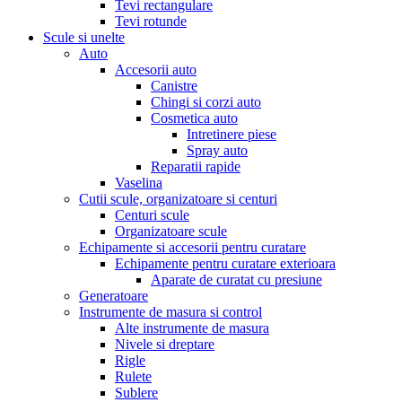
Tevi rectangulare
Tevi rotunde
Scule si unelte
Auto
Accesorii auto
Canistre
Chingi si corzi auto
Cosmetica auto
Intretinere piese
Spray auto
Reparatii rapide
Vaselina
Cutii scule, organizatoare si centuri
Centuri scule
Organizatoare scule
Echipamente si accesorii pentru curatare
Echipamente pentru curatare exterioara
Aparate de curatat cu presiune
Generatoare
Instrumente de masura si control
Alte instrumente de masura
Nivele si dreptare
Rigle
Rulete
Sublere