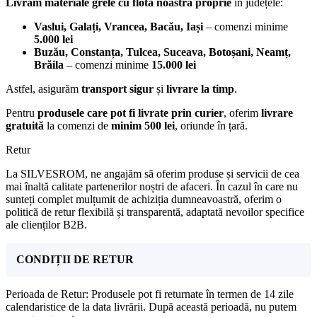
Livrăm materiale grele cu flota noastră proprie
în județele:
Vaslui, Galați, Vrancea, Bacău, Iași
– comenzi minime
5.000 lei
Buzău, Constanța, Tulcea, Suceava, Botoșani, Neamț,
Brăila
– comenzi minime
15.000 lei
Astfel, asigurăm
transport sigur
și
livrare la timp
.
Pentru
produsele care pot fi livrate prin curier
, oferim
livrare
gratuită
la comenzi de
minim 500 lei
, oriunde în țară.
Retur
La SILVESROM, ne angajăm să oferim produse și servicii de cea
mai înaltă calitate partenerilor noștri de afaceri. În cazul în care nu
sunteți complet mulțumit de achiziția dumneavoastră, oferim o
politică de retur flexibilă și transparentă, adaptată nevoilor specifice
ale clienților B2B.
CONDIȚII DE RETUR
Perioada de Retur: Produsele pot fi returnate în termen de 14 zile
calendaristice de la data livrării. După această perioadă, nu putem