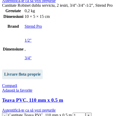
Autentifică-te ca să vezi prețurile
Cantitate Robinet dublu serviciu, 2 iesiri, 3/4"-3/4"-1/2", Strend Pro
Greutate
0,2 kg
Dimensiuni
10 × 5 × 15 cm
Brand
Strend Pro
1/2"
Dimensiune
,
3/4"
Livrare flota proprie
Compară
Adaugă la favorite
Teava PVC, 110 mm x 0.5 m
Autentifică-te ca să vezi prețurile
Cantitate Teava PVC, 110 mm x 0.5 m