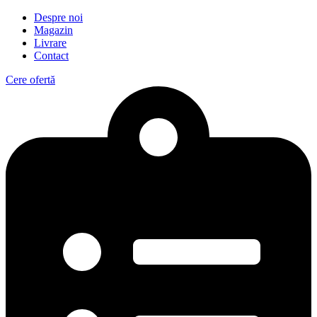
Despre noi
Magazin
Livrare
Contact
Cere ofertă