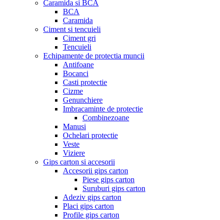
Caramida si BCA
BCA
Caramida
Ciment si tencuieli
Ciment gri
Tencuieli
Echipamente de protectia muncii
Antifoane
Bocanci
Casti protectie
Cizme
Genunchiere
Imbracaminte de protectie
Combinezoane
Manusi
Ochelari protectie
Veste
Viziere
Gips carton si accesorii
Accesorii gips carton
Piese gips carton
Suruburi gips carton
Adeziv gips carton
Placi gips carton
Profile gips carton