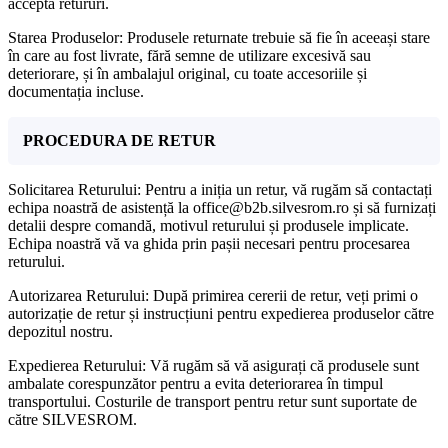
accepta retururi.
Starea Produselor: Produsele returnate trebuie să fie în aceeași stare
în care au fost livrate, fără semne de utilizare excesivă sau
deteriorare, și în ambalajul original, cu toate accesoriile și
documentația incluse.
PROCEDURA DE RETUR
Solicitarea Returului: Pentru a iniția un retur, vă rugăm să contactați
echipa noastră de asistență la office@b2b.silvesrom.ro și să furnizați
detalii despre comandă, motivul returului și produsele implicate.
Echipa noastră vă va ghida prin pașii necesari pentru procesarea
returului.
Autorizarea Returului: După primirea cererii de retur, veți primi o
autorizație de retur și instrucțiuni pentru expedierea produselor către
depozitul nostru.
Expedierea Returului: Vă rugăm să vă asigurați că produsele sunt
ambalate corespunzător pentru a evita deteriorarea în timpul
transportului. Costurile de transport pentru retur sunt suportate de
către SILVESROM.