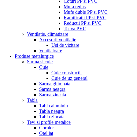
Coturi PP si PVC
Mufa redus
Mufe duble PP si PVC
Ramificatii PP si PVC
Reductii PP si PVC
Teava PVC
Ventilatie, climatizare
Accesorii ventilatie
Usi de vizitare
Ventilatoare
Produse metalurgice
Sarma si cuie
Cuie
Cuie constructii
Cuie de uz general
Sarma ghimpata
Sarma neagra
Sarma zincata
Tabla
Tabla aluminiu
Tabla neagra
Tabla zincata
Tevi si profile metalice
Cornier
Otel lat