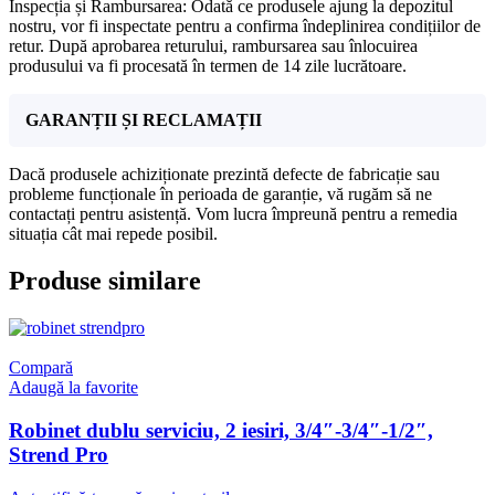
Inspecția și Rambursarea: Odată ce produsele ajung la depozitul
nostru, vor fi inspectate pentru a confirma îndeplinirea condițiilor de
retur. După aprobarea returului, rambursarea sau înlocuirea
produsului va fi procesată în termen de 14 zile lucrătoare.
GARANȚII ȘI RECLAMAȚII
Dacă produsele achiziționate prezintă defecte de fabricație sau
probleme funcționale în perioada de garanție, vă rugăm să ne
contactați pentru asistență. Vom lucra împreună pentru a remedia
situația cât mai repede posibil.
Produse similare
Compară
Adaugă la favorite
Robinet dublu serviciu, 2 iesiri, 3/4″-3/4″-1/2″,
Strend Pro