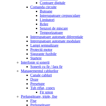
Contoare digitale
Comanda circuite
Butoane
Intrerupatoare crepusculare
Limitatori
Relee
Senzori de miscare
Temporizatoare
Intrerupatoare automate diferentiale
Intrerupatoare automate modulare
Lampi semnalizare
Protectii motor
Sigurante fuzibile
Startere
Interfonie si sonerii
Sonerii cu fir / fara fir
Managementul cablurilor
Canale cabluri
Doze
Presetupe
Tub riflat, copex
Fir spion
Prelungitoare, triple, fise
Fise
Prelungitoare