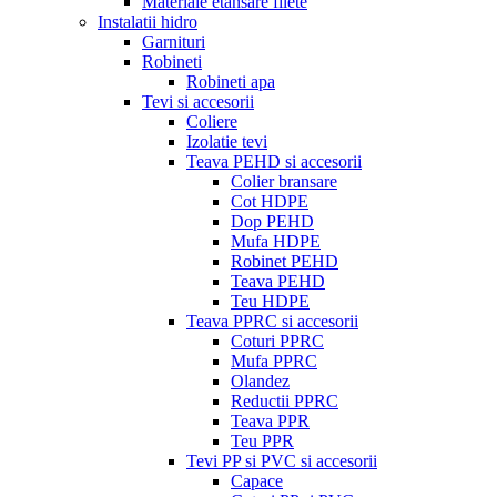
Materiale etansare filete
Instalatii hidro
Garnituri
Robineti
Robineti apa
Tevi si accesorii
Coliere
Izolatie tevi
Teava PEHD si accesorii
Colier bransare
Cot HDPE
Dop PEHD
Mufa HDPE
Robinet PEHD
Teava PEHD
Teu HDPE
Teava PPRC si accesorii
Coturi PPRC
Mufa PPRC
Olandez
Reductii PPRC
Teava PPR
Teu PPR
Tevi PP si PVC si accesorii
Capace