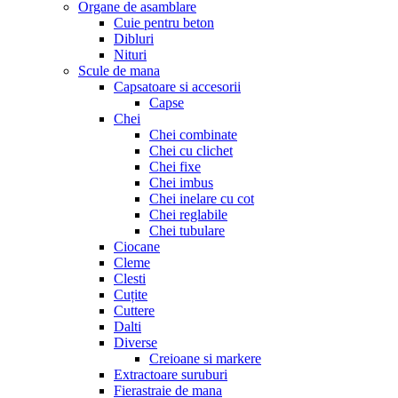
Organe de asamblare
Cuie pentru beton
Dibluri
Nituri
Scule de mana
Capsatoare si accesorii
Capse
Chei
Chei combinate
Chei cu clichet
Chei fixe
Chei imbus
Chei inelare cu cot
Chei reglabile
Chei tubulare
Ciocane
Cleme
Clesti
Cuțite
Cuttere
Dalti
Diverse
Creioane si markere
Extractoare suruburi
Fierastraie de mana