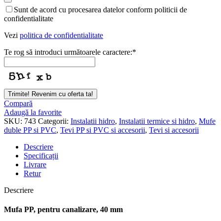
Sunt de acord cu procesarea datelor conform politicii de
confidentialitate
Vezi
politica de confidentialitate
Te rog să introduci următoarele caractere:
*
Trimite! Revenim cu oferta ta!
Compară
Adaugă la favorite
SKU:
743
Categorii:
Instalatii hidro
,
Instalatii termice si hidro
,
Mufe
duble PP si PVC
,
Tevi PP si PVC si accesorii
,
Tevi si accesorii
Descriere
Specificații
Livrare
Retur
Descriere
Mufa PP, pentru canalizare, 40 mm