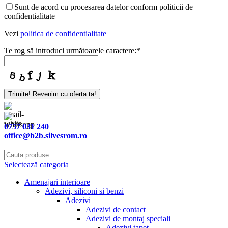
Sunt de acord cu procesarea datelor conform politicii de
confidentialitate
Vezi
politica de confidentialitate
Te rog să introduci următoarele caractere:
*
Trimite! Revenim cu oferta ta!
0757 031 240
office@b2b.silvesrom.ro
Selectează categoria
Amenajari interioare
Adezivi, siliconi si benzi
Adezivi
Adezivi de contact
Adezivi de montaj speciali
Adezivi tapet