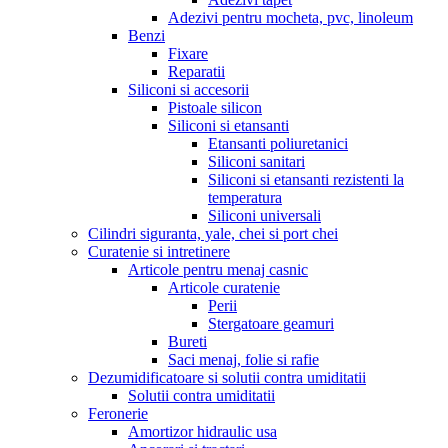
Adezivi pentru mocheta, pvc, linoleum
Benzi
Fixare
Reparatii
Siliconi si accesorii
Pistoale silicon
Siliconi si etansanti
Etansanti poliuretanici
Siliconi sanitari
Siliconi si etansanti rezistenti la
temperatura
Siliconi universali
Cilindri siguranta, yale, chei si port chei
Curatenie si intretinere
Articole pentru menaj casnic
Articole curatenie
Perii
Stergatoare geamuri
Bureti
Saci menaj, folie si rafie
Dezumidificatoare si solutii contra umiditatii
Solutii contra umiditatii
Feronerie
Amortizor hidraulic usa