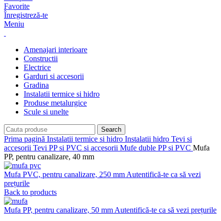
Favorite
Înregistreză-te
Meniu
Amenajari interioare
Constructii
Electrice
Garduri si accesorii
Gradina
Instalatii termice si hidro
Produse metalurgice
Scule si unelte
Search
Prima pagină
Instalatii termice si hidro
Instalatii hidro
Tevi si
accesorii
Tevi PP si PVC si accesorii
Mufe duble PP si PVC
Mufa
PP, pentru canalizare, 40 mm
Mufa PVC, pentru canalizare, 250 mm
Autentifică-te ca să vezi
prețurile
Back to products
Mufa PP, pentru canalizare, 50 mm
Autentifică-te ca să vezi prețurile