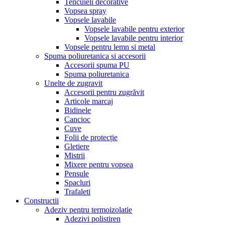
Tencuieli decorative
Vopsea spray
Vopsele lavabile
Vopsele lavabile pentru exterior
Vopsele lavabile pentru interior
Vopsele pentru lemn si metal
Spuma poliuretanica si accesorii
Accesorii spuma PU
Spuma poliuretanica
Unelte de zugravit
Accesorii pentru zugrăvit
Articole marcaj
Bidinele
Cancioc
Cuve
Folii de protecție
Gletiere
Mistrii
Mixere pentru vopsea
Pensule
Spacluri
Trafaleti
Constructii
Adeziv pentru termoizolatie
Adezivi polistiren