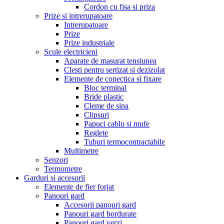
Cordon cu fisa si priza
Prize si intrerupatoare
Intrerupatoare
Prize
Prize industriale
Scule electricieni
Aparate de masurat tensiunea
Clesti pentru sertizat si dezizolat
Elemente de conectica si fixare
Bloc terminal
Bride plastic
Cleme de sina
Clipsuri
Papuci cablu si mufe
Reglete
Tuburi termocontractabile
Multimetre
Senzori
Termometre
Garduri si accesorii
Elemente de fier forjat
Panouri gard
Accesorii panouri gard
Panouri gard bordurate
Panouri gard verzi