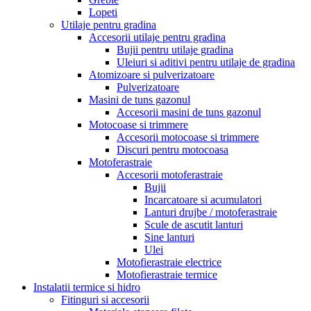
Lopeti
Utilaje pentru gradina
Accesorii utilaje pentru gradina
Bujii pentru utilaje gradina
Uleiuri si aditivi pentru utilaje de gradina
Atomizoare si pulverizatoare
Pulverizatoare
Masini de tuns gazonul
Accesorii masini de tuns gazonul
Motocoase si trimmere
Accesorii motocoase si trimmere
Discuri pentru motocoasa
Motoferastraie
Accesorii motoferastraie
Bujii
Incarcatoare si acumulatori
Lanturi drujbe / motoferastraie
Scule de ascutit lanturi
Sine lanturi
Ulei
Motofierastraie electrice
Motofierastraie termice
Instalatii termice si hidro
Fitinguri si accesorii