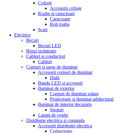
Cofraje
Accesorii cofraje
Roabe si carucioare
Carucioare
Roti roaba
Scari
Electrice
Becuri
Becuri LED
Benzi izolatoare
Cabluri si conductori
Cabluri
Corpuri si surse de iluminat
Accesorii corpuri de iluminat
Dulii
Banda LED si accesorii
Iluminat de exterior
Corpuri de iluminat solare
Proiectoare si iluminat arhitectural
Iluminat de interior decorativ
Spoturi
Lampi de veghe
Distributie electrica si comanda
Accesorii distributie electrica
Contactoare