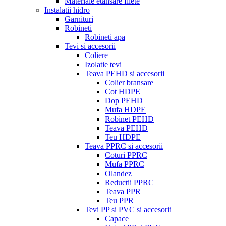
Materiale etansare filete
Instalatii hidro
Garnituri
Robineti
Robineti apa
Tevi si accesorii
Coliere
Izolatie tevi
Teava PEHD si accesorii
Colier bransare
Cot HDPE
Dop PEHD
Mufa HDPE
Robinet PEHD
Teava PEHD
Teu HDPE
Teava PPRC si accesorii
Coturi PPRC
Mufa PPRC
Olandez
Reductii PPRC
Teava PPR
Teu PPR
Tevi PP si PVC si accesorii
Capace