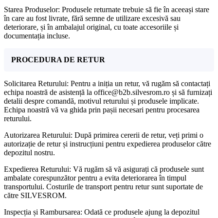
Starea Produselor: Produsele returnate trebuie să fie în aceeași stare
în care au fost livrate, fără semne de utilizare excesivă sau
deteriorare, și în ambalajul original, cu toate accesoriile și
documentația incluse.
PROCEDURA DE RETUR
Solicitarea Returului: Pentru a iniția un retur, vă rugăm să contactați
echipa noastră de asistență la office@b2b.silvesrom.ro și să furnizați
detalii despre comandă, motivul returului și produsele implicate.
Echipa noastră vă va ghida prin pașii necesari pentru procesarea
returului.
Autorizarea Returului: După primirea cererii de retur, veți primi o
autorizație de retur și instrucțiuni pentru expedierea produselor către
depozitul nostru.
Expedierea Returului: Vă rugăm să vă asigurați că produsele sunt
ambalate corespunzător pentru a evita deteriorarea în timpul
transportului. Costurile de transport pentru retur sunt suportate de
către SILVESROM.
Inspecția și Rambursarea: Odată ce produsele ajung la depozitul