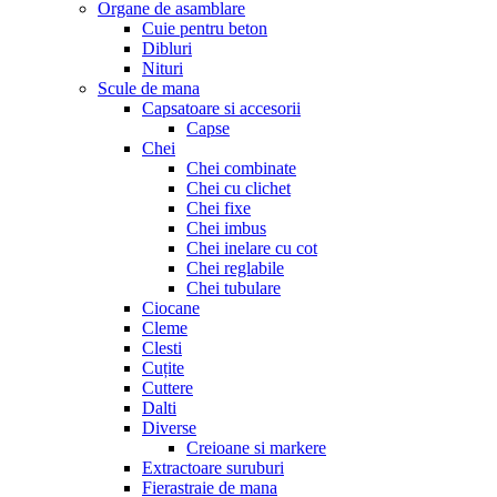
Organe de asamblare
Cuie pentru beton
Dibluri
Nituri
Scule de mana
Capsatoare si accesorii
Capse
Chei
Chei combinate
Chei cu clichet
Chei fixe
Chei imbus
Chei inelare cu cot
Chei reglabile
Chei tubulare
Ciocane
Cleme
Clesti
Cuțite
Cuttere
Dalti
Diverse
Creioane si markere
Extractoare suruburi
Fierastraie de mana