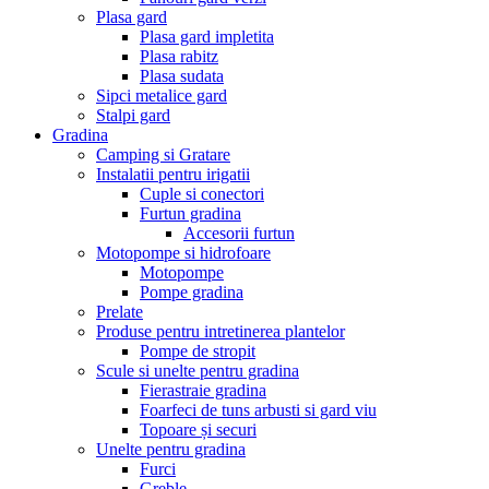
Plasa gard
Plasa gard impletita
Plasa rabitz
Plasa sudata
Sipci metalice gard
Stalpi gard
Gradina
Camping si Gratare
Instalatii pentru irigatii
Cuple si conectori
Furtun gradina
Accesorii furtun
Motopompe si hidrofoare
Motopompe
Pompe gradina
Prelate
Produse pentru intretinerea plantelor
Pompe de stropit
Scule si unelte pentru gradina
Fierastraie gradina
Foarfeci de tuns arbusti si gard viu
Topoare și securi
Unelte pentru gradina
Furci
Greble