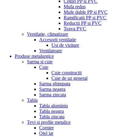
Coturi PP si PVC
Mufa redus
Mufe duble PP si PVC
Ramificatii PP si PVC
Reductii PP si PVC
Teava PVC
Ventilatie, climatizare
Accesorii ventilatie
Usi de vizitare
Ventilatoare
Produse metalurgice
Sarma si cuie
Cuie
Cuie constructii
Cuie de uz general
Sarma ghimpata
Sarma neagra
Sarma zincata
Tabla
Tabla aluminiu
Tabla neagra
Tabla zincata
Tevi si profile metalice
Cornier
Otel lat