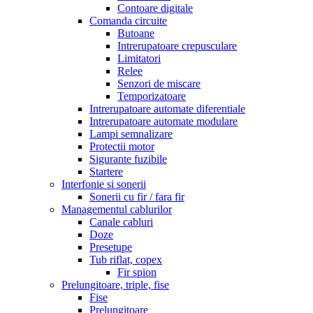
Contoare digitale
Comanda circuite
Butoane
Intrerupatoare crepusculare
Limitatori
Relee
Senzori de miscare
Temporizatoare
Intrerupatoare automate diferentiale
Intrerupatoare automate modulare
Lampi semnalizare
Protectii motor
Sigurante fuzibile
Startere
Interfonie si sonerii
Sonerii cu fir / fara fir
Managementul cablurilor
Canale cabluri
Doze
Presetupe
Tub riflat, copex
Fir spion
Prelungitoare, triple, fise
Fise
Prelungitoare