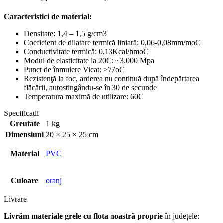
Caracteristici de material:
Densitate: 1,4 – 1,5 g/cm3
Coeficient de dilatare termică liniară: 0,06-0,08mm/moC
Conductivitate termică: 0,13Kcal/hmoC
Modul de elasticitate la 20C: ~3.000 Mpa
Punct de înmuiere Vicat: >77oC
Rezistenţă la foc, arderea nu continuă după îndepărtarea
flăcării, autostingându-se în 30 de secunde
Temperatura maximă de utilizare: 60C
Specificații
Greutate
1 kg
Dimensiuni
20 × 25 × 25 cm
Material
PVC
Culoare
oranj
Livrare
Livrăm materiale grele cu flota noastră proprie
în județele: