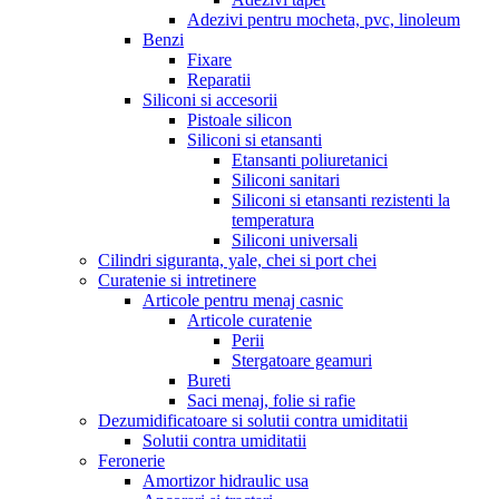
Adezivi pentru mocheta, pvc, linoleum
Benzi
Fixare
Reparatii
Siliconi si accesorii
Pistoale silicon
Siliconi si etansanti
Etansanti poliuretanici
Siliconi sanitari
Siliconi si etansanti rezistenti la
temperatura
Siliconi universali
Cilindri siguranta, yale, chei si port chei
Curatenie si intretinere
Articole pentru menaj casnic
Articole curatenie
Perii
Stergatoare geamuri
Bureti
Saci menaj, folie si rafie
Dezumidificatoare si solutii contra umiditatii
Solutii contra umiditatii
Feronerie
Amortizor hidraulic usa