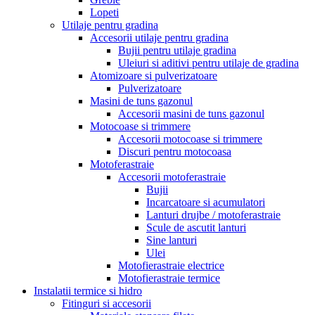
Lopeti
Utilaje pentru gradina
Accesorii utilaje pentru gradina
Bujii pentru utilaje gradina
Uleiuri si aditivi pentru utilaje de gradina
Atomizoare si pulverizatoare
Pulverizatoare
Masini de tuns gazonul
Accesorii masini de tuns gazonul
Motocoase si trimmere
Accesorii motocoase si trimmere
Discuri pentru motocoasa
Motoferastraie
Accesorii motoferastraie
Bujii
Incarcatoare si acumulatori
Lanturi drujbe / motoferastraie
Scule de ascutit lanturi
Sine lanturi
Ulei
Motofierastraie electrice
Motofierastraie termice
Instalatii termice si hidro
Fitinguri si accesorii