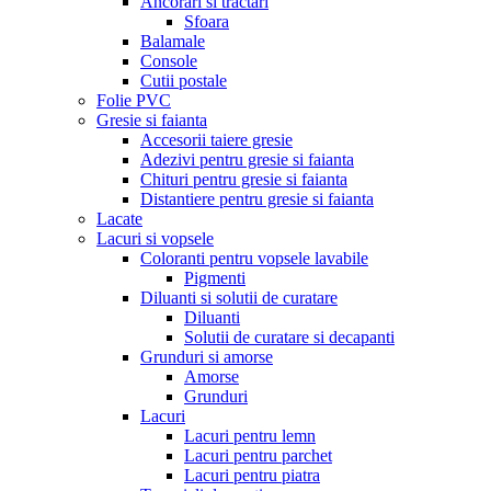
Ancorari si tractari
Sfoara
Balamale
Console
Cutii postale
Folie PVC
Gresie si faianta
Accesorii taiere gresie
Adezivi pentru gresie si faianta
Chituri pentru gresie si faianta
Distantiere pentru gresie si faianta
Lacate
Lacuri si vopsele
Coloranti pentru vopsele lavabile
Pigmenti
Diluanti si solutii de curatare
Diluanti
Solutii de curatare si decapanti
Grunduri si amorse
Amorse
Grunduri
Lacuri
Lacuri pentru lemn
Lacuri pentru parchet
Lacuri pentru piatra