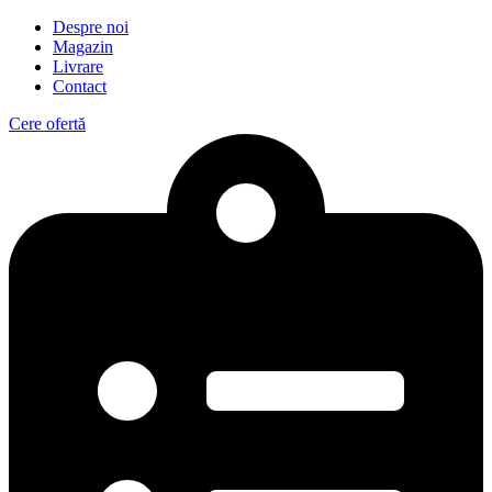
Despre noi
Magazin
Livrare
Contact
Cere ofertă