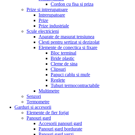
Cordon cu fisa si priza
Prize si intrerupatoare
Intrerupatoare
Prize
Prize industriale
Scule electricieni
Aparate de masurat tensiunea
Clesti pentru sertizat si dezizolat
Elemente de conectica si fixare
Bloc terminal
Bride plastic
Cleme de sina
Clipsuri
Papuci cablu si mufe
Reglete
Tuburi termocontractabile
Multimetre
Senzori
Termometre
Garduri si accesorii
Elemente de fier forjat
Panouri gard
Accesorii panouri gard
Panouri gard bordurate
Panouri gard verzi