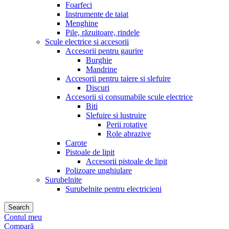
Foarfeci
Instrumente de taiat
Menghine
Pile, răzuitoare, rindele
Scule electrice si accesorii
Accesorii pentru gaurire
Burghie
Mandrine
Accesorii pentru taiere si slefuire
Discuri
Accesorii si consumabile scule electrice
Biti
Slefuire si lustruire
Perii rotative
Role abrazive
Carote
Pistoale de lipit
Accesorii pistoale de lipit
Polizoare unghiulare
Surubelnite
Surubelnite pentru electricieni
Search
Contul meu
Compară