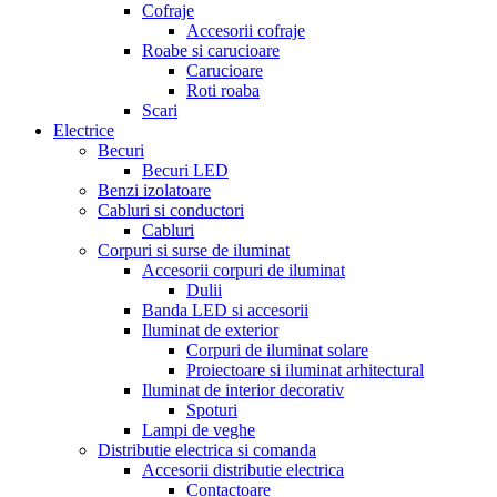
Cofraje
Accesorii cofraje
Roabe si carucioare
Carucioare
Roti roaba
Scari
Electrice
Becuri
Becuri LED
Benzi izolatoare
Cabluri si conductori
Cabluri
Corpuri si surse de iluminat
Accesorii corpuri de iluminat
Dulii
Banda LED si accesorii
Iluminat de exterior
Corpuri de iluminat solare
Proiectoare si iluminat arhitectural
Iluminat de interior decorativ
Spoturi
Lampi de veghe
Distributie electrica si comanda
Accesorii distributie electrica
Contactoare