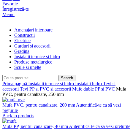
Favorite
Înregistreză-te
Meniu
Amenajari interioare
Constructii
Electrice
Garduri si accesorii
Gradina
Instalatii termice si hidro
Produse metalurgice
Scule si unelte
Search
Prima pagină
Instalatii termice si hidro
Instalatii hidro
Tevi si
accesorii
Tevi PP si PVC si accesorii
Mufe duble PP si PVC
Mufa
PVC, pentru canalizare, 250 mm
Mufa PVC, pentru canalizare, 200 mm
Autentifică-te ca să vezi
prețurile
Back to products
Mufa PP, pentru canalizare, 40 mm
Autentifică-te ca să vezi prețurile