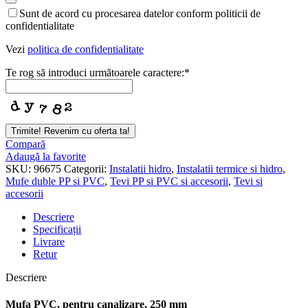
Email
*
Sunt de acord cu procesarea datelor conform politicii de
confidentialitate
Vezi
politica de confidentialitate
Te rog să introduci următoarele caractere:
*
Trimite! Revenim cu oferta ta!
Compară
Adaugă la favorite
SKU:
96675
Categorii:
Instalatii hidro
,
Instalatii termice si hidro
,
Mufe duble PP si PVC
,
Tevi PP si PVC si accesorii
,
Tevi si
accesorii
Descriere
Specificații
Livrare
Retur
Descriere
Mufa PVC, pentru canalizare, 250 mm