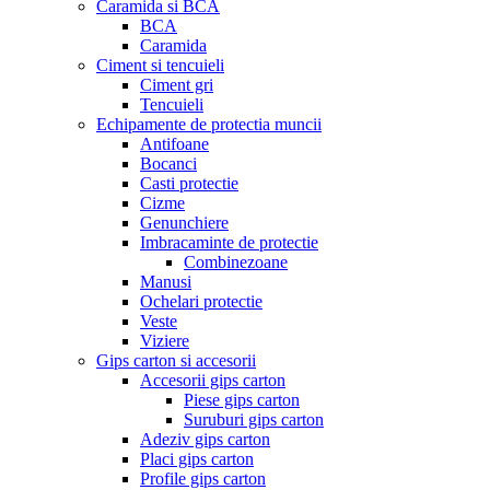
Caramida si BCA
BCA
Caramida
Ciment si tencuieli
Ciment gri
Tencuieli
Echipamente de protectia muncii
Antifoane
Bocanci
Casti protectie
Cizme
Genunchiere
Imbracaminte de protectie
Combinezoane
Manusi
Ochelari protectie
Veste
Viziere
Gips carton si accesorii
Accesorii gips carton
Piese gips carton
Suruburi gips carton
Adeziv gips carton
Placi gips carton
Profile gips carton