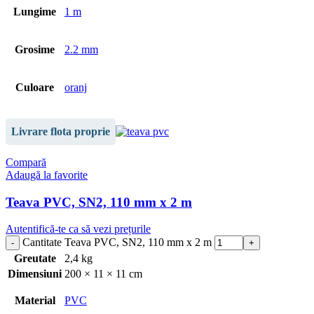
Lungime
1 m
Grosime
2.2 mm
Culoare
oranj
Livrare flota proprie
Compară
Adaugă la favorite
Teava PVC, SN2, 110 mm x 2 m
Autentifică-te ca să vezi prețurile
Cantitate Teava PVC, SN2, 110 mm x 2 m
Greutate
2,4 kg
Dimensiuni
200 × 11 × 11 cm
Material
PVC