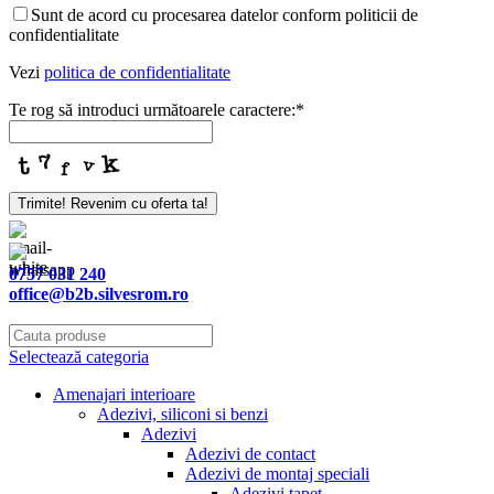
Sunt de acord cu procesarea datelor conform politicii de
confidentialitate
Vezi
politica de confidentialitate
Te rog să introduci următoarele caractere:
*
Trimite! Revenim cu oferta ta!
Email
*
0757 031 240
office@b2b.silvesrom.ro
Selectează categoria
Amenajari interioare
Adezivi, siliconi si benzi
Adezivi
Adezivi de contact
Adezivi de montaj speciali
Adezivi tapet