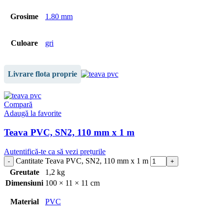
Grosime
1.80 mm
Culoare
gri
Livrare flota proprie
Compară
Adaugă la favorite
Teava PVC, SN2, 110 mm x 1 m
Autentifică-te ca să vezi prețurile
Cantitate Teava PVC, SN2, 110 mm x 1 m
Greutate
1,2 kg
Dimensiuni
100 × 11 × 11 cm
Material
PVC