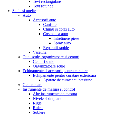
Tevi rectangulare
Tevi rotunde
Scule si unelte
Auto
Accesorii auto
Canistre
Chingi si corzi auto
Cosmetica auto
Intretinere piese
Spray auto
Reparatii rapide
Vaselina
Cutii scule, organizatoare si centuri
Centuri scule
Organizatoare scule
Echipamente si accesorii pentru curatare
Echipamente pentru curatare exterioara
Aparate de curatat cu presiune
Generatoare
Instrumente de masura si control
Alte instrumente de masura
Nivele si dreptare
Rigle
Rulete
Sublere