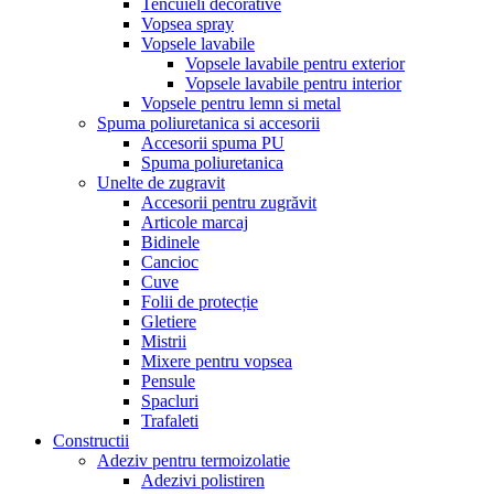
Tencuieli decorative
Vopsea spray
Vopsele lavabile
Vopsele lavabile pentru exterior
Vopsele lavabile pentru interior
Vopsele pentru lemn si metal
Spuma poliuretanica si accesorii
Accesorii spuma PU
Spuma poliuretanica
Unelte de zugravit
Accesorii pentru zugrăvit
Articole marcaj
Bidinele
Cancioc
Cuve
Folii de protecție
Gletiere
Mistrii
Mixere pentru vopsea
Pensule
Spacluri
Trafaleti
Constructii
Adeziv pentru termoizolatie
Adezivi polistiren