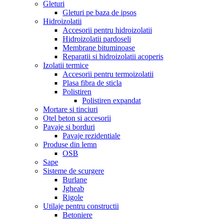
Gleturi
Gleturi pe baza de ipsos
Hidroizolatii
Accesorii pentru hidroizolatii
Hidroizolatii pardoseli
Membrane bituminoase
Reparatii si hidroizolatii acoperis
Izolatii termice
Accesorii pentru termoizolatii
Plasa fibra de sticla
Polistiren
Polistiren expandat
Mortare si tinciuri
Otel beton si accesorii
Pavaje si borduri
Pavaje rezidentiale
Produse din lemn
OSB
Sape
Sisteme de scurgere
Burlane
Jgheab
Rigole
Utilaje pentru constructii
Betoniere