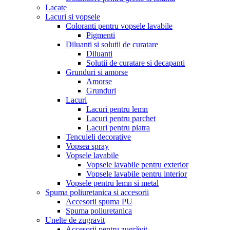
Lacate
Lacuri si vopsele
Coloranti pentru vopsele lavabile
Pigmenti
Diluanti si solutii de curatare
Diluanti
Solutii de curatare si decapanti
Grunduri si amorse
Amorse
Grunduri
Lacuri
Lacuri pentru lemn
Lacuri pentru parchet
Lacuri pentru piatra
Tencuieli decorative
Vopsea spray
Vopsele lavabile
Vopsele lavabile pentru exterior
Vopsele lavabile pentru interior
Vopsele pentru lemn si metal
Spuma poliuretanica si accesorii
Accesorii spuma PU
Spuma poliuretanica
Unelte de zugravit
Accesorii pentru zugrăvit