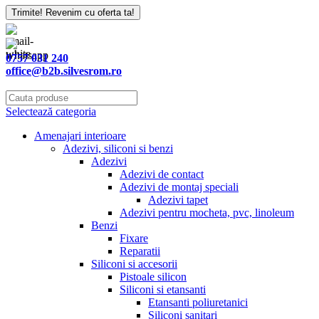
Trimite! Revenim cu oferta ta!
0757 031 240
office@b2b.silvesrom.ro
Selectează categoria
Amenajari interioare
Adezivi, siliconi si benzi
Adezivi
Adezivi de contact
Adezivi de montaj speciali
Adezivi tapet
Adezivi pentru mocheta, pvc, linoleum
Benzi
Fixare
Reparatii
Siliconi si accesorii
Pistoale silicon
Siliconi si etansanti
Etansanti poliuretanici
Siliconi sanitari