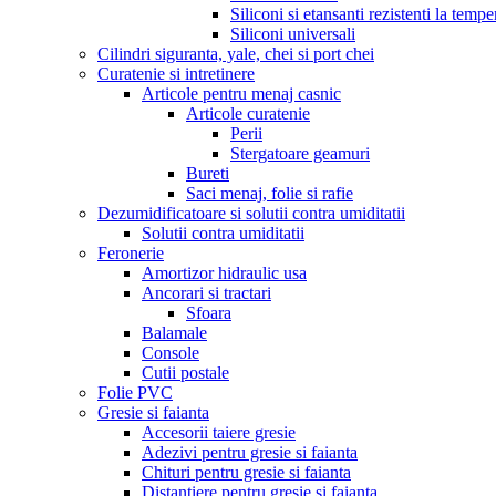
Siliconi si etansanti rezistenti la tempe
Siliconi universali
Cilindri siguranta, yale, chei si port chei
Curatenie si intretinere
Articole pentru menaj casnic
Articole curatenie
Perii
Stergatoare geamuri
Bureti
Saci menaj, folie si rafie
Dezumidificatoare si solutii contra umiditatii
Solutii contra umiditatii
Feronerie
Amortizor hidraulic usa
Ancorari si tractari
Sfoara
Balamale
Console
Cutii postale
Folie PVC
Gresie si faianta
Accesorii taiere gresie
Adezivi pentru gresie si faianta
Chituri pentru gresie si faianta
Distantiere pentru gresie si faianta