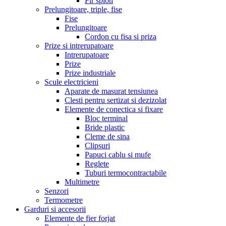
Fir spion
Prelungitoare, triple, fise
Fise
Prelungitoare
Cordon cu fisa si priza
Prize si intrerupatoare
Intrerupatoare
Prize
Prize industriale
Scule electricieni
Aparate de masurat tensiunea
Clesti pentru sertizat si dezizolat
Elemente de conectica si fixare
Bloc terminal
Bride plastic
Cleme de sina
Clipsuri
Papuci cablu si mufe
Reglete
Tuburi termocontractabile
Multimetre
Senzori
Termometre
Garduri si accesorii
Elemente de fier forjat