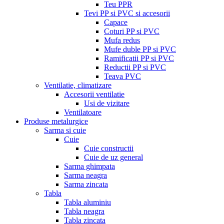
Teu PPR
Tevi PP si PVC si accesorii
Capace
Coturi PP si PVC
Mufa redus
Mufe duble PP si PVC
Ramificatii PP si PVC
Reductii PP si PVC
Teava PVC
Ventilatie, climatizare
Accesorii ventilatie
Usi de vizitare
Ventilatoare
Produse metalurgice
Sarma si cuie
Cuie
Cuie constructii
Cuie de uz general
Sarma ghimpata
Sarma neagra
Sarma zincata
Tabla
Tabla aluminiu
Tabla neagra
Tabla zincata