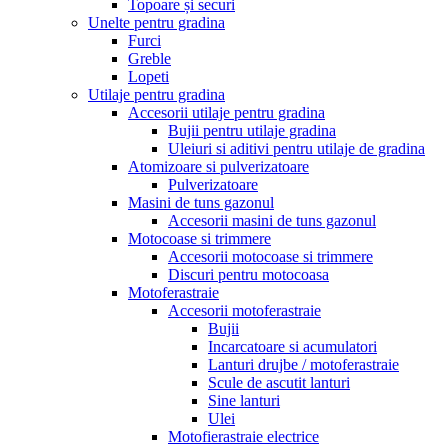
Topoare și securi
Unelte pentru gradina
Furci
Greble
Lopeti
Utilaje pentru gradina
Accesorii utilaje pentru gradina
Bujii pentru utilaje gradina
Uleiuri si aditivi pentru utilaje de gradina
Atomizoare si pulverizatoare
Pulverizatoare
Masini de tuns gazonul
Accesorii masini de tuns gazonul
Motocoase si trimmere
Accesorii motocoase si trimmere
Discuri pentru motocoasa
Motoferastraie
Accesorii motoferastraie
Bujii
Incarcatoare si acumulatori
Lanturi drujbe / motoferastraie
Scule de ascutit lanturi
Sine lanturi
Ulei
Motofierastraie electrice