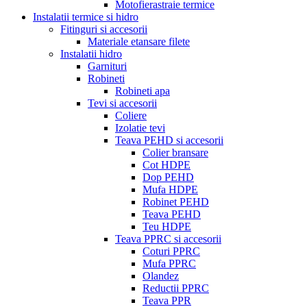
Motofierastraie termice
Instalatii termice si hidro
Fitinguri si accesorii
Materiale etansare filete
Instalatii hidro
Garnituri
Robineti
Robineti apa
Tevi si accesorii
Coliere
Izolatie tevi
Teava PEHD si accesorii
Colier bransare
Cot HDPE
Dop PEHD
Mufa HDPE
Robinet PEHD
Teava PEHD
Teu HDPE
Teava PPRC si accesorii
Coturi PPRC
Mufa PPRC
Olandez
Reductii PPRC
Teava PPR