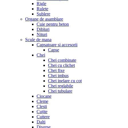
Rigle
Rulete
Sublere
Organe de asamblare
Cuie pentru beton
Dibluri
Nituri
Scule de mana
Capsatoare si accesorii
Capse
Chei
Chei combinate
Chei cu clichet
Chei fixe
Chei imbus
Chei inelare cu cot
Chei reglabile
Chei tubulare
Ciocane
Cleme
Clesti
Cuțite
Cuttere
Dalti
Diverse