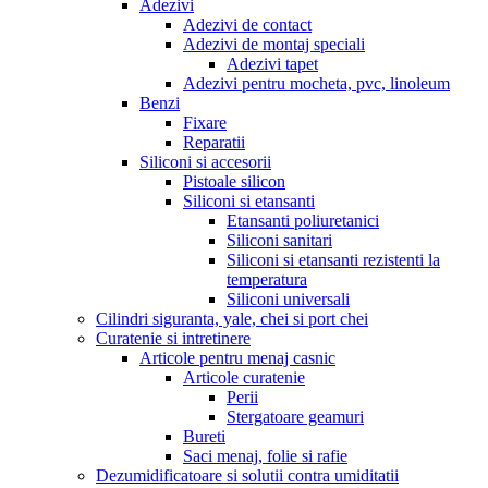
Adezivi
Adezivi de contact
Adezivi de montaj speciali
Adezivi tapet
Adezivi pentru mocheta, pvc, linoleum
Benzi
Fixare
Reparatii
Siliconi si accesorii
Pistoale silicon
Siliconi si etansanti
Etansanti poliuretanici
Siliconi sanitari
Siliconi si etansanti rezistenti la
temperatura
Siliconi universali
Cilindri siguranta, yale, chei si port chei
Curatenie si intretinere
Articole pentru menaj casnic
Articole curatenie
Perii
Stergatoare geamuri
Bureti
Saci menaj, folie si rafie
Dezumidificatoare si solutii contra umiditatii