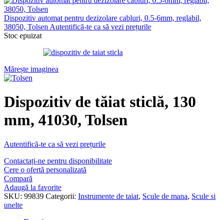
Dispozitiv automat pentru dezizolare cabluri, 0.5-6mm, reglabil,
38050, Tolsen
Autentifică-te ca să vezi prețurile
Stoc epuizat
Mărește imaginea
Dispozitiv de tăiat sticlă, 130
mm, 41030, Tolsen
Autentifică-te ca să vezi prețurile
Contactați-ne pentru disponibilitate
Cere o ofertă personalizată
Compară
Adaugă la favorite
SKU:
99839
Categorii:
Instrumente de taiat
,
Scule de mana
,
Scule si
unelte