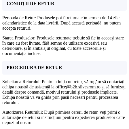
CONDIȚII DE RETUR
Perioada de Retur: Produsele pot fi returnate în termen de 14 zile
calendaristice de la data livrării. După această perioadă, nu putem
accepta retururi.
Starea Produselor: Produsele returnate trebuie să fie în aceeași stare
în care au fost livrate, fără semne de utilizare excesivă sau
deteriorare, și în ambalajul original, cu toate accesoriile și
documentația incluse.
PROCEDURA DE RETUR
Solicitarea Returului: Pentru a iniția un retur, vă rugăm să contactați
echipa noastră de asistență la office@b2b.silvesrom.ro și să furnizați
detalii despre comandă, motivul returului și produsele implicate.
Echipa noastră vă va ghida prin pașii necesari pentru procesarea
returului.
Autorizarea Returului: După primirea cererii de retur, veți primi o
autorizație de retur și instrucțiuni pentru expedierea produselor către
depozitul nostru.