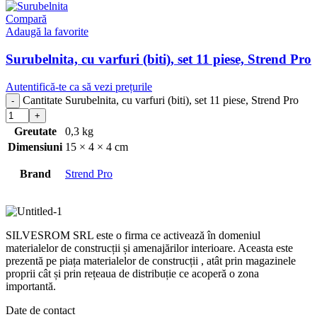
Compară
Adaugă la favorite
Surubelnita, cu varfuri (biti), set 11 piese, Strend Pro
Autentifică-te ca să vezi prețurile
Cantitate Surubelnita, cu varfuri (biti), set 11 piese, Strend Pro
Greutate
0,3 kg
Dimensiuni
15 × 4 × 4 cm
Brand
Strend Pro
SILVESROM SRL este o firma ce activează în domeniul
materialelor de construcții și amenajărilor interioare. Aceasta este
prezentă pe piața materialelor de construcții , atât prin magazinele
proprii cât și prin rețeaua de distribuție ce acoperă o zona
importantă.
Date de contact