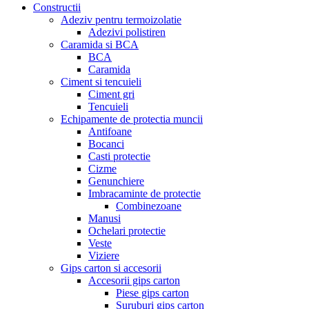
Constructii
Adeziv pentru termoizolatie
Adezivi polistiren
Caramida si BCA
BCA
Caramida
Ciment si tencuieli
Ciment gri
Tencuieli
Echipamente de protectia muncii
Antifoane
Bocanci
Casti protectie
Cizme
Genunchiere
Imbracaminte de protectie
Combinezoane
Manusi
Ochelari protectie
Veste
Viziere
Gips carton si accesorii
Accesorii gips carton
Piese gips carton
Suruburi gips carton