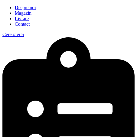
Despre noi
Magazin
Livrare
Contact
Cere ofertă