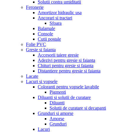
Solutii contra umiditatii
Feronerie
Amortizor hidraulic usa
Ancorari si tractari
Sfoara
Balamale
Console
Cutii postale
Folie PVC
Gresie si faianta
Accesorii taiere gresie
Adezivi pentru gresie si faianta
Chituri pentru gresie si faianta
Distantiere pentru gresie si faianta
Lacate
Lacuri si vopsele
Coloranti pentru vopsele lavabile
Pigmenti
Diluanti si solutii de curatare
Diluanti
Solutii de curatare si decapanti
Grunduri si amorse
Amorse
Grunduri
Lacuri