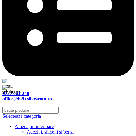
0757 031 240
office@b2b.silvesrom.ro
Selectează categoria
Amenajari interioare
Adezivi, siliconi si benzi