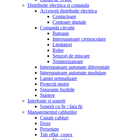
Distributie electrica si comanda
Accesorii distributie electrica
Contactoare
Contoare digitale
Comanda circuite
Butoane
Intrerupatoare crepusculare
Limitatori
Relee
Senzori de miscare
Temporizatoare
Intrerupatoare automate diferentiale
Intrerupatoare automate modulare
Lampi semnalizare
Protectii motor
Sigurante fuzibile
Startere
Interfonie si sonerii
Sonerii cu fir / fara fir
Managementul cablurilor
Canale cabluri
Doze
Presetupe
Tub riflat, copex