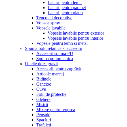
Lacuri pentru lemn
Lacuri pentru parchet
Lacuri pentru piatra
Tencuieli decorative
Vopsea spray
Vopsele lavabile
Vopsele lavabile pentru exterior
Vopsele lavabile pentru interior
Vopsele pentru lemn si metal
Spuma poliuretanica si accesorii
Accesorii spuma PU
Spuma poliuretanica
Unelte de zugravit
Accesorii pentru zugrăvit
Articole marcaj
Bidinele
Cancioc
Cuve
Folii de protecție
Gletiere
Mistrii
Mixere pentru vopsea
Pensule
Spacluri
Trafaleti