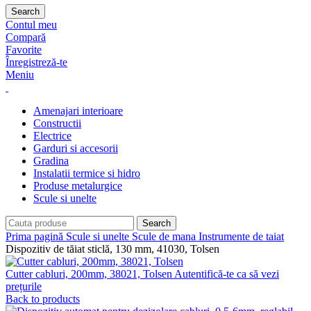
Search
Contul meu
Compară
Favorite
Înregistreză-te
Meniu
Amenajari interioare
Constructii
Electrice
Garduri si accesorii
Gradina
Instalatii termice si hidro
Produse metalurgice
Scule si unelte
Search
Prima pagină
Scule si unelte
Scule de mana
Instrumente de taiat
Dispozitiv de tăiat sticlă, 130 mm, 41030, Tolsen
Cutter cabluri, 200mm, 38021, Tolsen
Autentifică-te ca să vezi
prețurile
Back to products