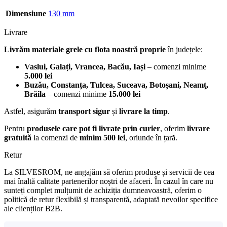
Dimensiune
130 mm
Livrare
Livrăm materiale grele cu flota noastră proprie
în județele:
Vaslui, Galați, Vrancea, Bacău, Iași
– comenzi minime
5.000 lei
Buzău, Constanța, Tulcea, Suceava, Botoșani, Neamț,
Brăila
– comenzi minime
15.000 lei
Astfel, asigurăm
transport sigur
și
livrare la timp
.
Pentru
produsele care pot fi livrate prin curier
, oferim
livrare
gratuită
la comenzi de
minim 500 lei
, oriunde în țară.
Retur
La SILVESROM, ne angajăm să oferim produse și servicii de cea
mai înaltă calitate partenerilor noștri de afaceri. În cazul în care nu
sunteți complet mulțumit de achiziția dumneavoastră, oferim o
politică de retur flexibilă și transparentă, adaptată nevoilor specifice
ale clienților B2B.