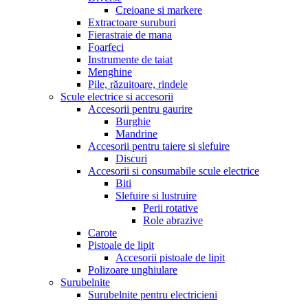
Creioane si markere
Extractoare suruburi
Fierastraie de mana
Foarfeci
Instrumente de taiat
Menghine
Pile, răzuitoare, rindele
Scule electrice si accesorii
Accesorii pentru gaurire
Burghie
Mandrine
Accesorii pentru taiere si slefuire
Discuri
Accesorii si consumabile scule electrice
Biti
Slefuire si lustruire
Perii rotative
Role abrazive
Carote
Pistoale de lipit
Accesorii pistoale de lipit
Polizoare unghiulare
Surubelnite
Surubelnite pentru electricieni