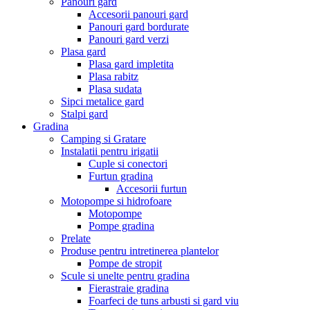
Panouri gard
Accesorii panouri gard
Panouri gard bordurate
Panouri gard verzi
Plasa gard
Plasa gard impletita
Plasa rabitz
Plasa sudata
Sipci metalice gard
Stalpi gard
Gradina
Camping si Gratare
Instalatii pentru irigatii
Cuple si conectori
Furtun gradina
Accesorii furtun
Motopompe si hidrofoare
Motopompe
Pompe gradina
Prelate
Produse pentru intretinerea plantelor
Pompe de stropit
Scule si unelte pentru gradina
Fierastraie gradina
Foarfeci de tuns arbusti si gard viu