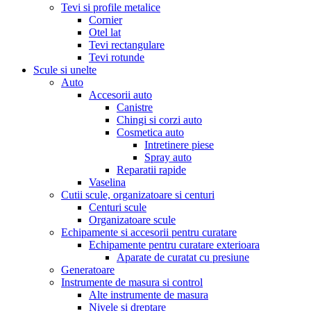
Tevi si profile metalice
Cornier
Otel lat
Tevi rectangulare
Tevi rotunde
Scule si unelte
Auto
Accesorii auto
Canistre
Chingi si corzi auto
Cosmetica auto
Intretinere piese
Spray auto
Reparatii rapide
Vaselina
Cutii scule, organizatoare si centuri
Centuri scule
Organizatoare scule
Echipamente si accesorii pentru curatare
Echipamente pentru curatare exterioara
Aparate de curatat cu presiune
Generatoare
Instrumente de masura si control
Alte instrumente de masura
Nivele si dreptare