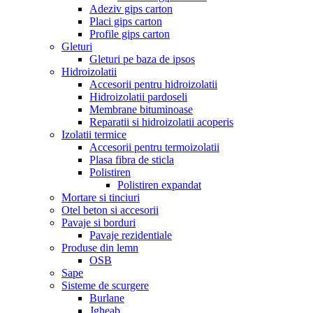
Adeziv gips carton
Placi gips carton
Profile gips carton
Gleturi
Gleturi pe baza de ipsos
Hidroizolatii
Accesorii pentru hidroizolatii
Hidroizolatii pardoseli
Membrane bituminoase
Reparatii si hidroizolatii acoperis
Izolatii termice
Accesorii pentru termoizolatii
Plasa fibra de sticla
Polistiren
Polistiren expandat
Mortare si tinciuri
Otel beton si accesorii
Pavaje si borduri
Pavaje rezidentiale
Produse din lemn
OSB
Sape
Sisteme de scurgere
Burlane
Jgheab