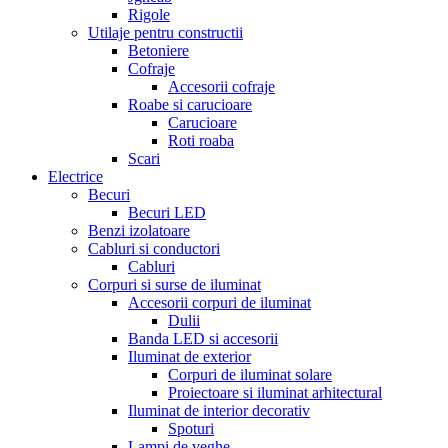
Rigole
Utilaje pentru constructii
Betoniere
Cofraje
Accesorii cofraje
Roabe si carucioare
Carucioare
Roti roaba
Scari
Electrice
Becuri
Becuri LED
Benzi izolatoare
Cabluri si conductori
Cabluri
Corpuri si surse de iluminat
Accesorii corpuri de iluminat
Dulii
Banda LED si accesorii
Iluminat de exterior
Corpuri de iluminat solare
Proiectoare si iluminat arhitectural
Iluminat de interior decorativ
Spoturi
Lampi de veghe