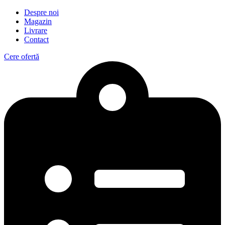
Despre noi
Magazin
Livrare
Contact
Cere ofertă