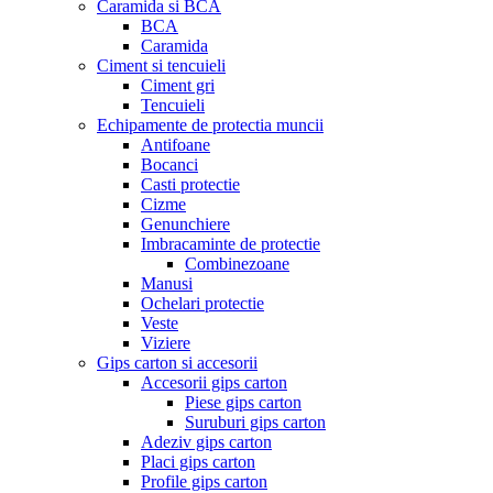
Caramida si BCA
BCA
Caramida
Ciment si tencuieli
Ciment gri
Tencuieli
Echipamente de protectia muncii
Antifoane
Bocanci
Casti protectie
Cizme
Genunchiere
Imbracaminte de protectie
Combinezoane
Manusi
Ochelari protectie
Veste
Viziere
Gips carton si accesorii
Accesorii gips carton
Piese gips carton
Suruburi gips carton
Adeziv gips carton
Placi gips carton
Profile gips carton