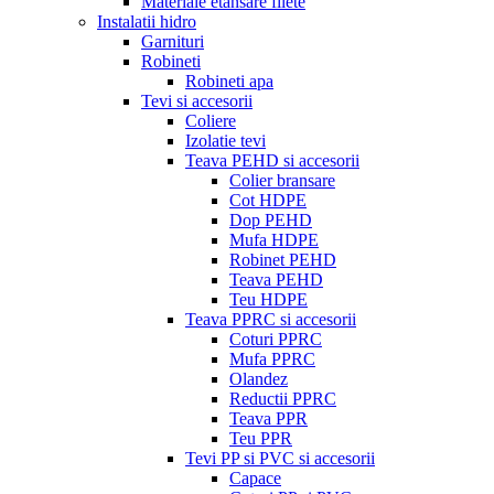
Materiale etansare filete
Instalatii hidro
Garnituri
Robineti
Robineti apa
Tevi si accesorii
Coliere
Izolatie tevi
Teava PEHD si accesorii
Colier bransare
Cot HDPE
Dop PEHD
Mufa HDPE
Robinet PEHD
Teava PEHD
Teu HDPE
Teava PPRC si accesorii
Coturi PPRC
Mufa PPRC
Olandez
Reductii PPRC
Teava PPR
Teu PPR
Tevi PP si PVC si accesorii
Capace