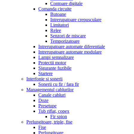
Contoare digitale
Comanda circuite
Butoane
Intrerupatoare crepusculare
Limitatori
Relee
Senzori de miscare
Temporizatoare
Intrerupatoare automate diferentiale
Intrerupatoare automate modulare
Lampi semnalizare
Protectii motor
Sigurante fuzibile
Startere
Interfonie si sonerii
Sonerii cu fir / fara fir
Managementul cablurilor
Canale cabluri
Doze
Presetupe
Tub riflat, copex
Fir spion
Prelungitoare, triple, fise
Fise
Prelungitoare