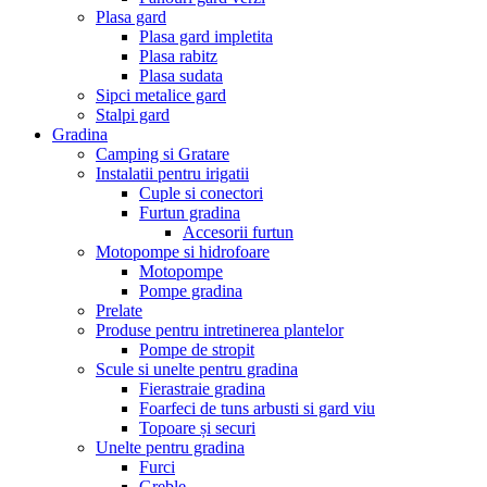
Plasa gard
Plasa gard impletita
Plasa rabitz
Plasa sudata
Sipci metalice gard
Stalpi gard
Gradina
Camping si Gratare
Instalatii pentru irigatii
Cuple si conectori
Furtun gradina
Accesorii furtun
Motopompe si hidrofoare
Motopompe
Pompe gradina
Prelate
Produse pentru intretinerea plantelor
Pompe de stropit
Scule si unelte pentru gradina
Fierastraie gradina
Foarfeci de tuns arbusti si gard viu
Topoare și securi
Unelte pentru gradina
Furci
Greble