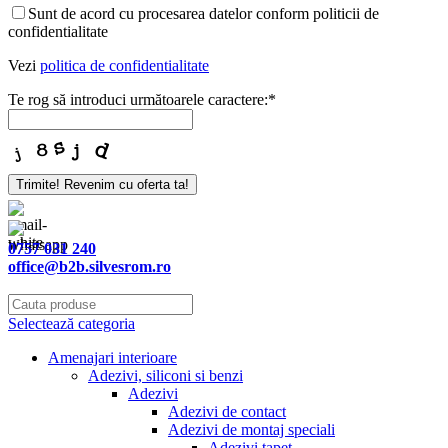
Sunt de acord cu procesarea datelor conform politicii de
confidentialitate
Vezi
politica de confidentialitate
Te rog să introduci următoarele caractere:
*
Website
Trimite! Revenim cu oferta ta!
URL
*
0757 031 240
office@b2b.silvesrom.ro
Selectează categoria
Amenajari interioare
Adezivi, siliconi si benzi
Adezivi
Adezivi de contact
Adezivi de montaj speciali
Adezivi tapet