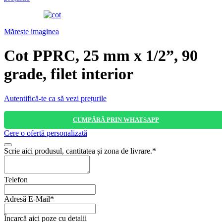
Mărește imaginea
Cot PPRC, 25 mm x 1/2”, 90
grade, filet interior
Autentifică-te ca să vezi prețurile
CUMPĂRĂ PRIN WHATSAPP
Cere o ofertă personalizată
Scrie aici produsul, cantitatea și zona de livrare.
*
Your
Telefon
Website
*
Adresă E-Mail
*
Încarcă aici poze cu detalii