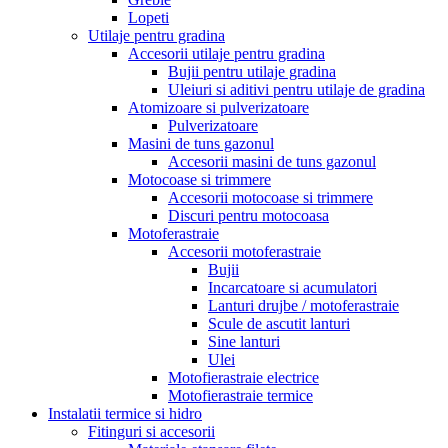
Lopeti
Utilaje pentru gradina
Accesorii utilaje pentru gradina
Bujii pentru utilaje gradina
Uleiuri si aditivi pentru utilaje de gradina
Atomizoare si pulverizatoare
Pulverizatoare
Masini de tuns gazonul
Accesorii masini de tuns gazonul
Motocoase si trimmere
Accesorii motocoase si trimmere
Discuri pentru motocoasa
Motoferastraie
Accesorii motoferastraie
Bujii
Incarcatoare si acumulatori
Lanturi drujbe / motoferastraie
Scule de ascutit lanturi
Sine lanturi
Ulei
Motofierastraie electrice
Motofierastraie termice
Instalatii termice si hidro
Fitinguri si accesorii