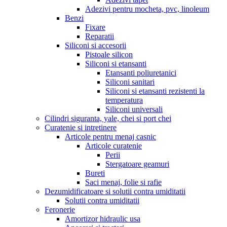
Adezivi pentru mocheta, pvc, linoleum
Benzi
Fixare
Reparatii
Siliconi si accesorii
Pistoale silicon
Siliconi si etansanti
Etansanti poliuretanici
Siliconi sanitari
Siliconi si etansanti rezistenti la
temperatura
Siliconi universali
Cilindri siguranta, yale, chei si port chei
Curatenie si intretinere
Articole pentru menaj casnic
Articole curatenie
Perii
Stergatoare geamuri
Bureti
Saci menaj, folie si rafie
Dezumidificatoare si solutii contra umiditatii
Solutii contra umiditatii
Feronerie
Amortizor hidraulic usa