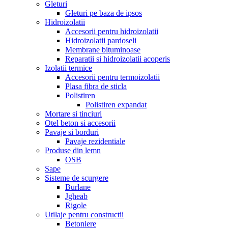
Gleturi
Gleturi pe baza de ipsos
Hidroizolatii
Accesorii pentru hidroizolatii
Hidroizolatii pardoseli
Membrane bituminoase
Reparatii si hidroizolatii acoperis
Izolatii termice
Accesorii pentru termoizolatii
Plasa fibra de sticla
Polistiren
Polistiren expandat
Mortare si tinciuri
Otel beton si accesorii
Pavaje si borduri
Pavaje rezidentiale
Produse din lemn
OSB
Sape
Sisteme de scurgere
Burlane
Jgheab
Rigole
Utilaje pentru constructii
Betoniere