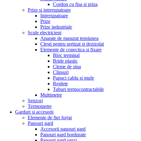
Cordon cu fisa si priza
Prize si intrerupatoare
Intrerupatoare
Prize
Prize industriale
Scule electricieni
Aparate de masurat tensiunea
Clesti pentru sertizat si dezizolat
Elemente de conectica si fixare
Bloc terminal
Bride plastic
Cleme de sina
Clipsuri
Papuci cablu si mufe
Reglete
Tuburi termocontractabile
Multimetre
Senzori
Termometre
Garduri si accesorii
Elemente de fier forjat
Panouri gard
Accesorii panouri gard
Panouri gard bordurate
Panouri gard verzi