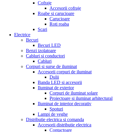
Cofraje
Accesorii cofraje
Roabe si carucioare
Carucioare
Roti roaba
Scari
Electrice
Becuri
Becuri LED
Benzi izolatoare
Cabluri si conductori
Cabluri
Corpuri si surse de iluminat
Accesorii corpuri de iluminat
Dulii
Banda LED si accesorii
Iluminat de exterior
Corpuri de iluminat solare
Proiectoare si iluminat arhitectural
Iluminat de interior decorativ
Spoturi
Lampi de veghe
Distributie electrica si comanda
Accesorii distributie electrica
Contactoare