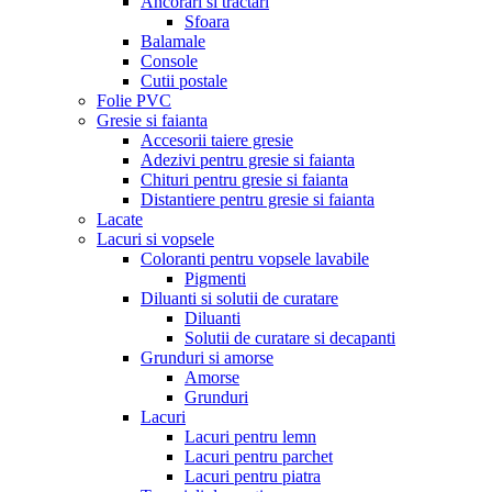
Ancorari si tractari
Sfoara
Balamale
Console
Cutii postale
Folie PVC
Gresie si faianta
Accesorii taiere gresie
Adezivi pentru gresie si faianta
Chituri pentru gresie si faianta
Distantiere pentru gresie si faianta
Lacate
Lacuri si vopsele
Coloranti pentru vopsele lavabile
Pigmenti
Diluanti si solutii de curatare
Diluanti
Solutii de curatare si decapanti
Grunduri si amorse
Amorse
Grunduri
Lacuri
Lacuri pentru lemn
Lacuri pentru parchet
Lacuri pentru piatra