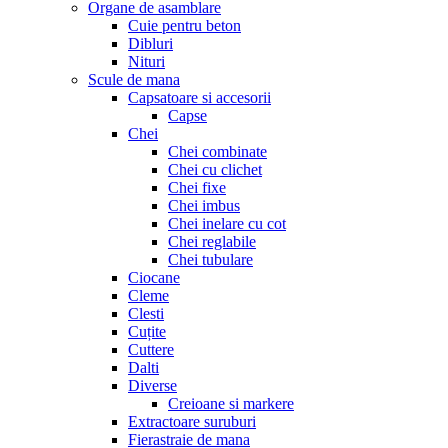
Organe de asamblare
Cuie pentru beton
Dibluri
Nituri
Scule de mana
Capsatoare si accesorii
Capse
Chei
Chei combinate
Chei cu clichet
Chei fixe
Chei imbus
Chei inelare cu cot
Chei reglabile
Chei tubulare
Ciocane
Cleme
Clesti
Cuțite
Cuttere
Dalti
Diverse
Creioane si markere
Extractoare suruburi
Fierastraie de mana