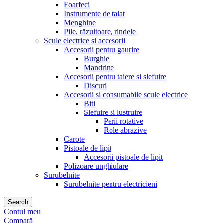
Foarfeci
Instrumente de taiat
Menghine
Pile, răzuitoare, rindele
Scule electrice si accesorii
Accesorii pentru gaurire
Burghie
Mandrine
Accesorii pentru taiere si slefuire
Discuri
Accesorii si consumabile scule electrice
Biti
Slefuire si lustruire
Perii rotative
Role abrazive
Carote
Pistoale de lipit
Accesorii pistoale de lipit
Polizoare unghiulare
Surubelnite
Surubelnite pentru electricieni
Search
Contul meu
Compară