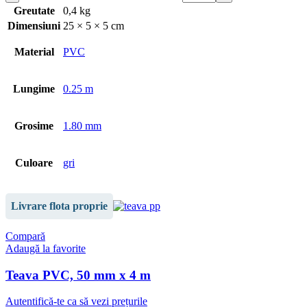
Greutate
0,4 kg
Dimensiuni
25 × 5 × 5 cm
Material
PVC
Lungime
0.25 m
Grosime
1.80 mm
Culoare
gri
Livrare flota proprie
Compară
Adaugă la favorite
Teava PVC, 50 mm x 4 m
Autentifică-te ca să vezi prețurile