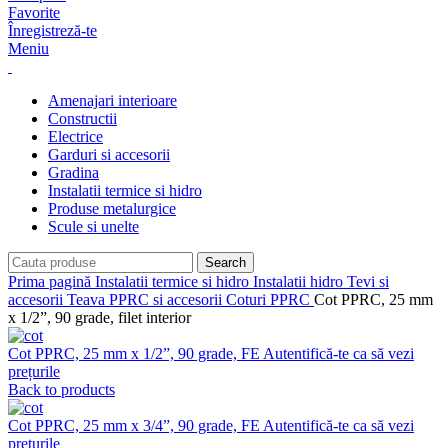
Favorite
Înregistreză-te
Meniu
Amenajari interioare
Constructii
Electrice
Garduri si accesorii
Gradina
Instalatii termice si hidro
Produse metalurgice
Scule si unelte
Search
Prima pagină
Instalatii termice si hidro
Instalatii hidro
Tevi si
accesorii
Teava PPRC si accesorii
Coturi PPRC
Cot PPRC, 25 mm
x 1/2”, 90 grade, filet interior
Cot PPRC, 25 mm x 1/2”, 90 grade, FE
Autentifică-te ca să vezi
prețurile
Back to products
Cot PPRC, 25 mm x 3/4”, 90 grade, FE
Autentifică-te ca să vezi
prețurile