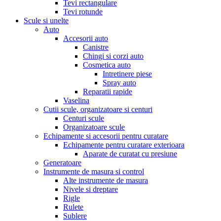
Tevi rectangulare
Tevi rotunde
Scule si unelte
Auto
Accesorii auto
Canistre
Chingi si corzi auto
Cosmetica auto
Intretinere piese
Spray auto
Reparatii rapide
Vaselina
Cutii scule, organizatoare si centuri
Centuri scule
Organizatoare scule
Echipamente si accesorii pentru curatare
Echipamente pentru curatare exterioara
Aparate de curatat cu presiune
Generatoare
Instrumente de masura si control
Alte instrumente de masura
Nivele si dreptare
Rigle
Rulete
Sublere