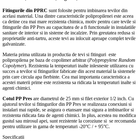
Fitingurile din
PPRC
sunt folosite pentru imbinarea tevilor din
acelasi material. Una dintre caracteristicile polipropilenei este aceea
ca detine cea mai mare rezistenta chimica, motiv pentru care tevile si
fitingurile din PP Pres au capacitatea de a fi functionale in instalatiile
sanitare de interior si in sisteme de incalzire. Prin greutatea redusa si
proprietatile anti-tartru, aceste tevi au inlocuit aproape complet tevile
galvanizate.
Materia prima utilizata in productia de tevi si fitinguri este
polipropilena pe baza de copolimer arbitrar (
Polypropylene Random
Copolymer
). Rezistenta la temperaturi inalte inlesneste utilizarea cu
succes a tevilor si fitingurilor fabricate din acest material la sistemele
prin care circula apa fierbinte
.
Cea mai importanta caracteristica a
acestei materii prime este rezistenta sa ridicata la temperaturi inalte si
agenti chimici.
Cotul PP Pres
are diametrul de 25 mm si filet exterior 1/2 inch. Cu
ajutorul tevilor si fitingurilor din PP Pres se realizeaza conexiuni si
instalari mai rapide, se asigura o etansare mai sigura a imbinarilor si
rezistenta ridicata fata de agenti chimici. In plus, acestea nu modifica
gustul sau mirosul apei, sunt rezistente la coroziune si se recomanda
pentru utilizare in gama de temperaturi -20°C / + 95°C.
Specificații