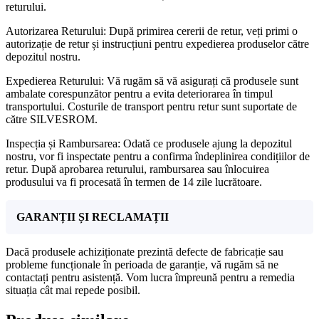
returului.
Autorizarea Returului: După primirea cererii de retur, veți primi o
autorizație de retur și instrucțiuni pentru expedierea produselor către
depozitul nostru.
Expedierea Returului: Vă rugăm să vă asigurați că produsele sunt
ambalate corespunzător pentru a evita deteriorarea în timpul
transportului. Costurile de transport pentru retur sunt suportate de
către SILVESROM.
Inspecția și Rambursarea: Odată ce produsele ajung la depozitul
nostru, vor fi inspectate pentru a confirma îndeplinirea condițiilor de
retur. După aprobarea returului, rambursarea sau înlocuirea
produsului va fi procesată în termen de 14 zile lucrătoare.
GARANȚII ȘI RECLAMAȚII
Dacă produsele achiziționate prezintă defecte de fabricație sau
probleme funcționale în perioada de garanție, vă rugăm să ne
contactați pentru asistență. Vom lucra împreună pentru a remedia
situația cât mai repede posibil.