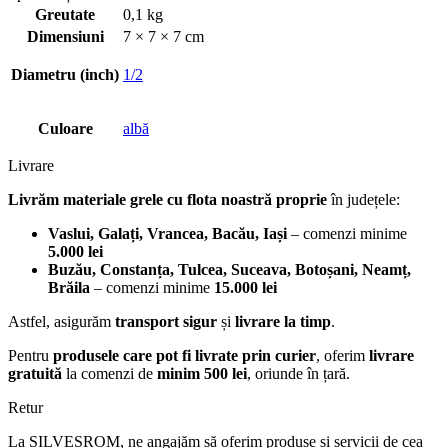
Greutate
0,1 kg
Dimensiuni
7 × 7 × 7 cm
Diametru (inch)
1/2
Culoare
albă
Livrare
Livrăm materiale grele cu flota noastră proprie
în județele:
Vaslui, Galați, Vrancea, Bacău, Iași
– comenzi minime
5.000 lei
Buzău, Constanța, Tulcea, Suceava, Botoșani, Neamț,
Brăila
– comenzi minime
15.000 lei
Astfel, asigurăm
transport sigur
și
livrare la timp
.
Pentru
produsele care pot fi livrate prin curier
, oferim
livrare
gratuită
la comenzi de
minim 500 lei
, oriunde în țară.
Retur
La SILVESROM, ne angajăm să oferim produse și servicii de cea