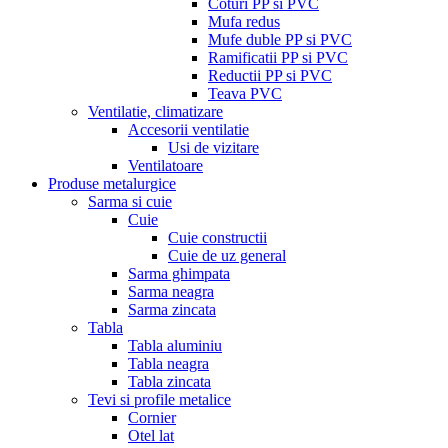
Coturi PP si PVC
Mufa redus
Mufe duble PP si PVC
Ramificatii PP si PVC
Reductii PP si PVC
Teava PVC
Ventilatie, climatizare
Accesorii ventilatie
Usi de vizitare
Ventilatoare
Produse metalurgice
Sarma si cuie
Cuie
Cuie constructii
Cuie de uz general
Sarma ghimpata
Sarma neagra
Sarma zincata
Tabla
Tabla aluminiu
Tabla neagra
Tabla zincata
Tevi si profile metalice
Cornier
Otel lat