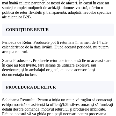
mai înaltă calitate partenerilor noștri de afaceri. În cazul în care nu
sunteți complet mulțumit de achiziția dumneavoastră, oferim o
politică de retur flexibilă și transparentă, adaptată nevoilor specifice
ale clienților B2B.
CONDIȚII DE RETUR
Perioada de Retur: Produsele pot fi returnate în termen de 14 zile
calendaristice de la data livrării. După această perioadă, nu putem
accepta retururi.
Starea Produselor: Produsele returnate trebuie să fie în aceeași stare
în care au fost livrate, fără semne de utilizare excesivă sau
deteriorare, și în ambalajul original, cu toate accesoriile și
documentația incluse.
PROCEDURA DE RETUR
Solicitarea Returului: Pentru a iniția un retur, vă rugăm să contactați
echipa noastră de asistență la office@b2b.silvesrom.ro și să furnizați
detalii despre comandă, motivul returului și produsele implicate.
Echipa noastră vă va ghida prin pașii necesari pentru procesarea