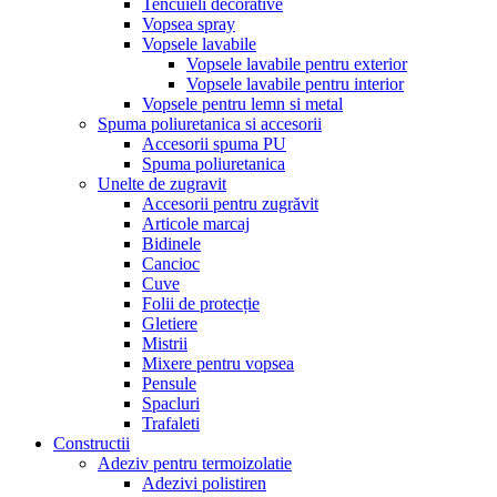
Tencuieli decorative
Vopsea spray
Vopsele lavabile
Vopsele lavabile pentru exterior
Vopsele lavabile pentru interior
Vopsele pentru lemn si metal
Spuma poliuretanica si accesorii
Accesorii spuma PU
Spuma poliuretanica
Unelte de zugravit
Accesorii pentru zugrăvit
Articole marcaj
Bidinele
Cancioc
Cuve
Folii de protecție
Gletiere
Mistrii
Mixere pentru vopsea
Pensule
Spacluri
Trafaleti
Constructii
Adeziv pentru termoizolatie
Adezivi polistiren