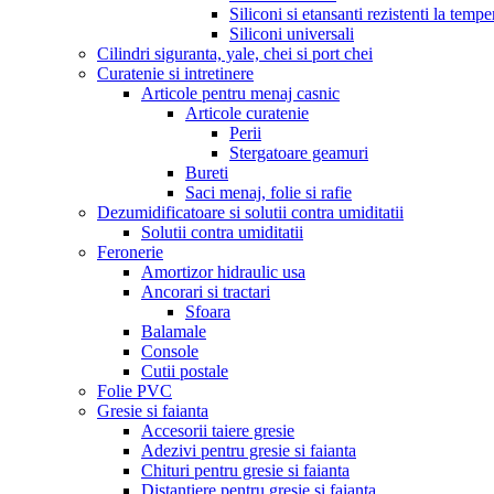
Siliconi si etansanti rezistenti la tempe
Siliconi universali
Cilindri siguranta, yale, chei si port chei
Curatenie si intretinere
Articole pentru menaj casnic
Articole curatenie
Perii
Stergatoare geamuri
Bureti
Saci menaj, folie si rafie
Dezumidificatoare si solutii contra umiditatii
Solutii contra umiditatii
Feronerie
Amortizor hidraulic usa
Ancorari si tractari
Sfoara
Balamale
Console
Cutii postale
Folie PVC
Gresie si faianta
Accesorii taiere gresie
Adezivi pentru gresie si faianta
Chituri pentru gresie si faianta
Distantiere pentru gresie si faianta