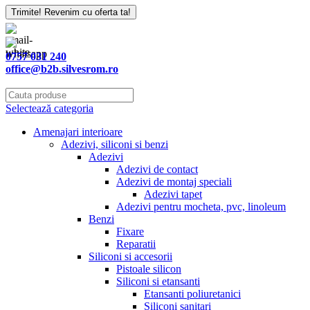
Trimite! Revenim cu oferta ta!
0757 031 240
office@b2b.silvesrom.ro
Selectează categoria
Amenajari interioare
Adezivi, siliconi si benzi
Adezivi
Adezivi de contact
Adezivi de montaj speciali
Adezivi tapet
Adezivi pentru mocheta, pvc, linoleum
Benzi
Fixare
Reparatii
Siliconi si accesorii
Pistoale silicon
Siliconi si etansanti
Etansanti poliuretanici
Siliconi sanitari