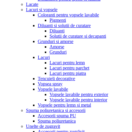
Lacate
Lacuri si vopsele
Coloranti pentru vopsele lavabile
Pigmenti
Diluanti si solutii de curatare
Diluanti
Solutii de curatare si decapanti
Grunduri si amorse
Amorse
Grunduri
Lacuri
Lacuri pentru lemn
Lacuri pentru parchet
Lacuri pentru piatra
Tencuieli decorative
Vopsea spray
Vopsele lavabile
Vopsele lavabile pentru exterior
Vopsele lavabile pentru interior
Vopsele pentru lemn si metal
Spuma poliuretanica si accesorii
Accesorii spuma PU
Spuma poliuretanica
Unelte de zugravit
Accesorii pentru zugrăvit