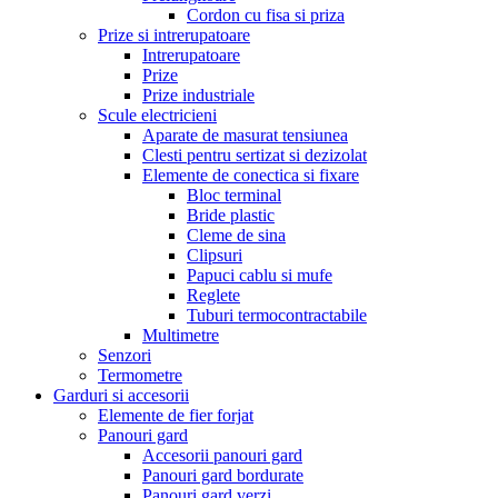
Cordon cu fisa si priza
Prize si intrerupatoare
Intrerupatoare
Prize
Prize industriale
Scule electricieni
Aparate de masurat tensiunea
Clesti pentru sertizat si dezizolat
Elemente de conectica si fixare
Bloc terminal
Bride plastic
Cleme de sina
Clipsuri
Papuci cablu si mufe
Reglete
Tuburi termocontractabile
Multimetre
Senzori
Termometre
Garduri si accesorii
Elemente de fier forjat
Panouri gard
Accesorii panouri gard
Panouri gard bordurate
Panouri gard verzi