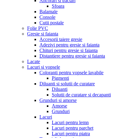
Ancorari si tractari
Sfoara
Balamale
Console
Cutii postale
Folie PVC
Gresie si faianta
Accesorii taiere gresie
Adezivi pentru gresie si faianta
Chituri pentru gresie si faianta
Distantiere pentru gresie si faianta
Lacate
Lacuri si vopsele
Coloranti pentru vopsele lavabile
Pigmenti
Diluanti si solutii de curatare
Diluanti
Solutii de curatare si decapanti
Grunduri si amorse
Amorse
Grunduri
Lacuri
Lacuri pentru lemn
Lacuri pentru parchet
Lacuri pentru piatra