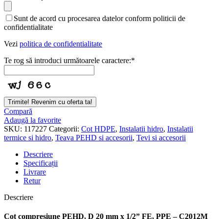
Sunt de acord cu procesarea datelor conform politicii de
confidentialitate
Vezi
politica de confidentialitate
Te rog să introduci următoarele caractere:
*
Trimite! Revenim cu oferta ta!
Compară
Adaugă la favorite
SKU:
117227
Categorii:
Cot HDPE
,
Instalatii hidro
,
Instalatii
termice si hidro
,
Teava PEHD si accesorii
,
Tevi si accesorii
Descriere
Specificații
Livrare
Retur
Descriere
Cot compresiune PEHD, D 20 mm x 1/2” FE, PPE – C2012M