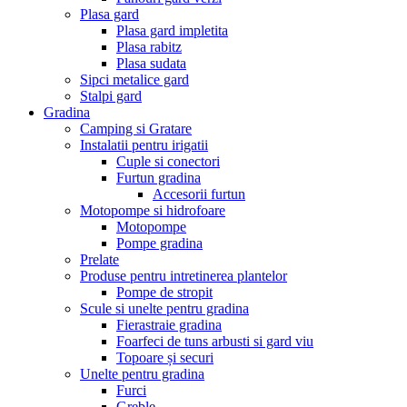
Plasa gard
Plasa gard impletita
Plasa rabitz
Plasa sudata
Sipci metalice gard
Stalpi gard
Gradina
Camping si Gratare
Instalatii pentru irigatii
Cuple si conectori
Furtun gradina
Accesorii furtun
Motopompe si hidrofoare
Motopompe
Pompe gradina
Prelate
Produse pentru intretinerea plantelor
Pompe de stropit
Scule si unelte pentru gradina
Fierastraie gradina
Foarfeci de tuns arbusti si gard viu
Topoare și securi
Unelte pentru gradina
Furci
Greble