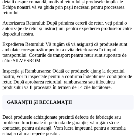
detalii despre comandă, motivul returului și produsele implicate.
Echipa noastră vă va ghida prin pașii necesari pentru procesarea
returului.
Autorizarea Returului: După primirea cererii de retur, veți primi o
autorizație de retur și instrucțiuni pentru expedierea produselor către
depozitul nostru.
Expedierea Returului: Vă rugăm să vă asigurați că produsele sunt
ambalate corespunzător pentru a evita deteriorarea în timpul
transportului. Costurile de transport pentru retur sunt suportate de
către SILVESROM.
Inspecția și Rambursarea: Odată ce produsele ajung la depozitul
nostru, vor fi inspectate pentru a confirma îndeplinirea condițiilor de
retur. După aprobarea returului, rambursarea sau înlocuirea
produsului va fi procesată în termen de 14 zile lucrătoare.
GARANȚII ȘI RECLAMAȚII
Dacă produsele achiziționate prezintă defecte de fabricație sau
probleme funcționale în perioada de garanție, vă rugăm să ne
contactați pentru asistență. Vom lucra împreună pentru a remedia
situația cât mai repede posibil.