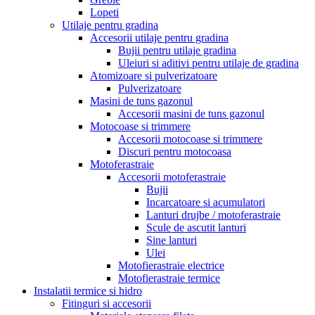
Lopeti
Utilaje pentru gradina
Accesorii utilaje pentru gradina
Bujii pentru utilaje gradina
Uleiuri si aditivi pentru utilaje de gradina
Atomizoare si pulverizatoare
Pulverizatoare
Masini de tuns gazonul
Accesorii masini de tuns gazonul
Motocoase si trimmere
Accesorii motocoase si trimmere
Discuri pentru motocoasa
Motoferastraie
Accesorii motoferastraie
Bujii
Incarcatoare si acumulatori
Lanturi drujbe / motoferastraie
Scule de ascutit lanturi
Sine lanturi
Ulei
Motofierastraie electrice
Motofierastraie termice
Instalatii termice si hidro
Fitinguri si accesorii