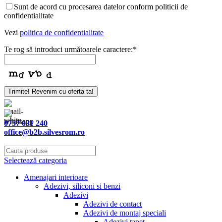
Your
Sunt de acord cu procesarea datelor conform politicii de
Website
*
confidentialitate
Vezi
politica de confidentialitate
Te rog să introduci următoarele caractere:
*
Trimite! Revenim cu oferta ta!
0757 031 240
office@b2b.silvesrom.ro
Selectează categoria
Amenajari interioare
Adezivi, siliconi si benzi
Adezivi
Adezivi de contact
Adezivi de montaj speciali
Adezivi tapet