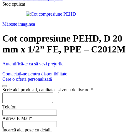
Stoc epuizat
Mărește imaginea
Cot compresiune PEHD, D 20
mm x 1/2” FE, PPE – C2012M
Autentifică-te ca să vezi prețurile
Contactați-ne pentru disponibilitate
Cere o ofertă personalizată
Scrie aici produsul, cantitatea și zona de livrare.
*
Website
Telefon
URL
*
Adresă E-Mail
*
Încarcă aici poze cu detalii