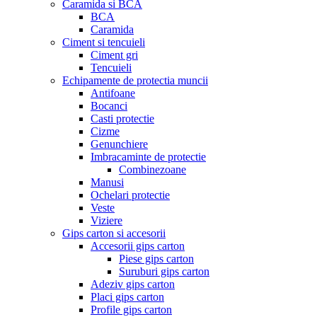
Caramida si BCA
BCA
Caramida
Ciment si tencuieli
Ciment gri
Tencuieli
Echipamente de protectia muncii
Antifoane
Bocanci
Casti protectie
Cizme
Genunchiere
Imbracaminte de protectie
Combinezoane
Manusi
Ochelari protectie
Veste
Viziere
Gips carton si accesorii
Accesorii gips carton
Piese gips carton
Suruburi gips carton
Adeziv gips carton
Placi gips carton
Profile gips carton