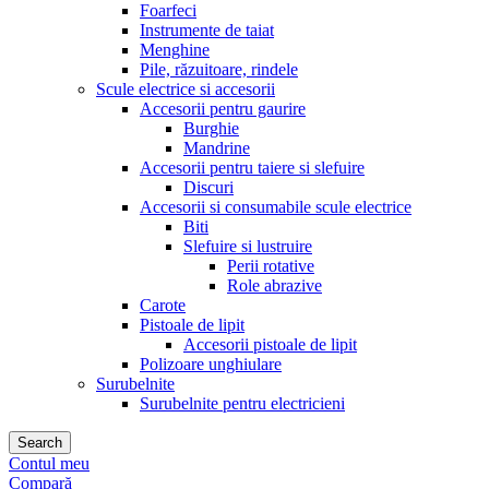
Foarfeci
Instrumente de taiat
Menghine
Pile, răzuitoare, rindele
Scule electrice si accesorii
Accesorii pentru gaurire
Burghie
Mandrine
Accesorii pentru taiere si slefuire
Discuri
Accesorii si consumabile scule electrice
Biti
Slefuire si lustruire
Perii rotative
Role abrazive
Carote
Pistoale de lipit
Accesorii pistoale de lipit
Polizoare unghiulare
Surubelnite
Surubelnite pentru electricieni
Search
Contul meu
Compară