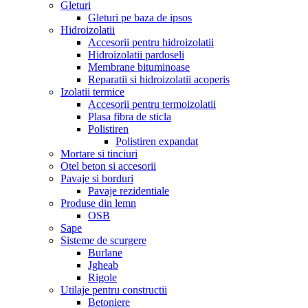
Gleturi
Gleturi pe baza de ipsos
Hidroizolatii
Accesorii pentru hidroizolatii
Hidroizolatii pardoseli
Membrane bituminoase
Reparatii si hidroizolatii acoperis
Izolatii termice
Accesorii pentru termoizolatii
Plasa fibra de sticla
Polistiren
Polistiren expandat
Mortare si tinciuri
Otel beton si accesorii
Pavaje si borduri
Pavaje rezidentiale
Produse din lemn
OSB
Sape
Sisteme de scurgere
Burlane
Jgheab
Rigole
Utilaje pentru constructii
Betoniere