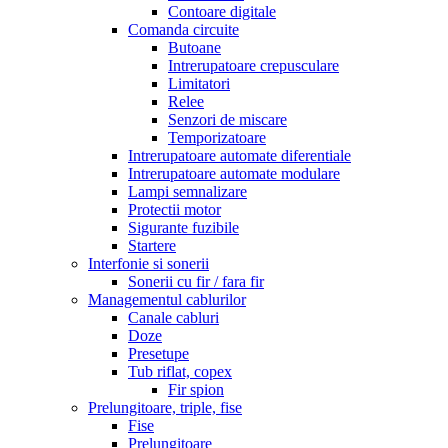
Contoare digitale
Comanda circuite
Butoane
Intrerupatoare crepusculare
Limitatori
Relee
Senzori de miscare
Temporizatoare
Intrerupatoare automate diferentiale
Intrerupatoare automate modulare
Lampi semnalizare
Protectii motor
Sigurante fuzibile
Startere
Interfonie si sonerii
Sonerii cu fir / fara fir
Managementul cablurilor
Canale cabluri
Doze
Presetupe
Tub riflat, copex
Fir spion
Prelungitoare, triple, fise
Fise
Prelungitoare