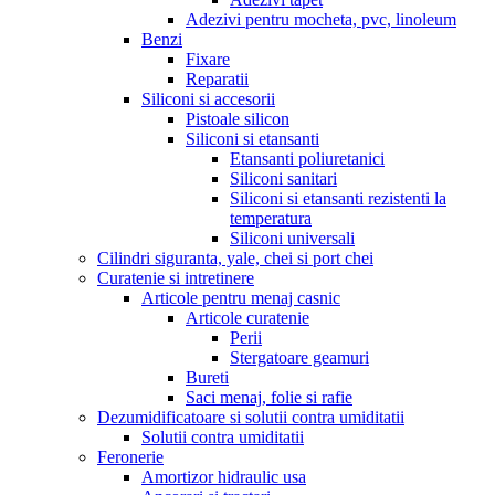
Adezivi pentru mocheta, pvc, linoleum
Benzi
Fixare
Reparatii
Siliconi si accesorii
Pistoale silicon
Siliconi si etansanti
Etansanti poliuretanici
Siliconi sanitari
Siliconi si etansanti rezistenti la
temperatura
Siliconi universali
Cilindri siguranta, yale, chei si port chei
Curatenie si intretinere
Articole pentru menaj casnic
Articole curatenie
Perii
Stergatoare geamuri
Bureti
Saci menaj, folie si rafie
Dezumidificatoare si solutii contra umiditatii
Solutii contra umiditatii
Feronerie
Amortizor hidraulic usa