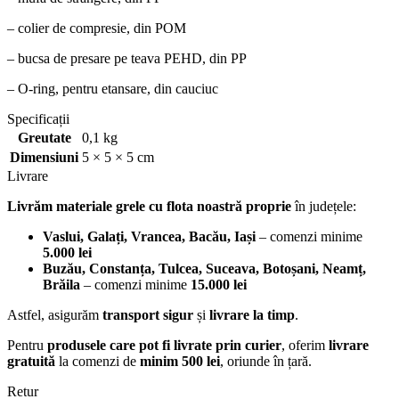
– colier de compresie, din POM
– bucsa de presare pe teava PEHD, din PP
– O-ring, pentru etansare, din cauciuc
Specificații
Greutate
0,1 kg
Dimensiuni
5 × 5 × 5 cm
Livrare
Livrăm materiale grele cu flota noastră proprie
în județele:
Vaslui, Galați, Vrancea, Bacău, Iași
– comenzi minime
5.000 lei
Buzău, Constanța, Tulcea, Suceava, Botoșani, Neamț,
Brăila
– comenzi minime
15.000 lei
Astfel, asigurăm
transport sigur
și
livrare la timp
.
Pentru
produsele care pot fi livrate prin curier
, oferim
livrare
gratuită
la comenzi de
minim 500 lei
, oriunde în țară.
Retur