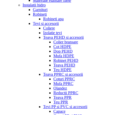
Materiale etansare filete
Instalatii hidro
Garnituri
Robineti
Robineti apa
Tevi si accesorii
Coliere
Izolatie tevi
Teava PEHD si accesorii
Colier bransare
Cot HDPE
Dop PEHD
Mufa HDPE
Robinet PEHD
Teava PEHD
Teu HDPE
Teava PPRC si accesorii
Coturi PPRC
Mufa PPRC
Olandez
Reductii PPRC
Teava PPR
Teu PPR
Tevi PP si PVC si accesorii
Capace