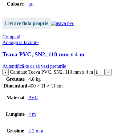
Culoare
gri
Livrare flota proprie
Compară
Adaugă la favorite
Teava PVC, SN2, 110 mm x 4 m
Autentifică-te ca să vezi prețurile
Cantitate Teava PVC, SN2, 110 mm x 4 m
Greutate
4,8 kg
Dimensiuni
400 × 11 × 11 cm
Material
PVC
Lungime
4 m
Grosime
2.2 mm