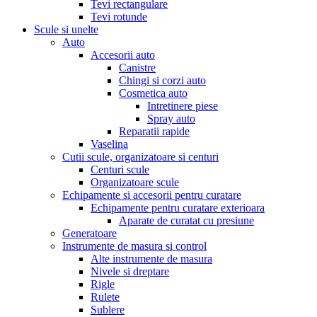
Tevi rectangulare
Tevi rotunde
Scule si unelte
Auto
Accesorii auto
Canistre
Chingi si corzi auto
Cosmetica auto
Intretinere piese
Spray auto
Reparatii rapide
Vaselina
Cutii scule, organizatoare si centuri
Centuri scule
Organizatoare scule
Echipamente si accesorii pentru curatare
Echipamente pentru curatare exterioara
Aparate de curatat cu presiune
Generatoare
Instrumente de masura si control
Alte instrumente de masura
Nivele si dreptare
Rigle
Rulete
Sublere