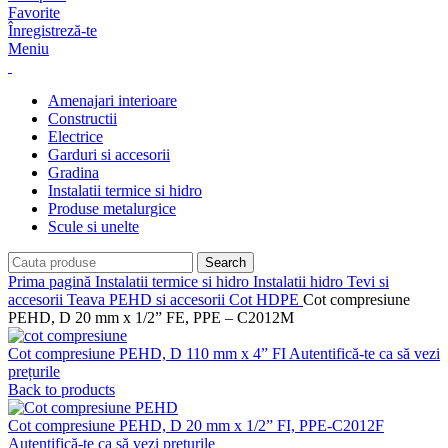
Favorite
Înregistreză-te
Meniu
Amenajari interioare
Constructii
Electrice
Garduri si accesorii
Gradina
Instalatii termice si hidro
Produse metalurgice
Scule si unelte
Search
Prima pagină
Instalatii termice si hidro
Instalatii hidro
Tevi si
accesorii
Teava PEHD si accesorii
Cot HDPE
Cot compresiune
PEHD, D 20 mm x 1/2” FE, PPE – C2012M
Cot compresiune PEHD, D 110 mm x 4” FI
Autentifică-te ca să vezi
prețurile
Back to products
Cot compresiune PEHD, D 20 mm x 1/2” FI, PPE-C2012F
Autentifică-te ca să vezi prețurile