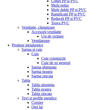
Coturi PP si PVC
Mufa redus
Mufe duble PP si PVC
Ramificatii PP si PVC
Reductii PP si PVC
Teava PVC
Ventilatie, climatizare
Accesorii ventilatie
Usi de vizitare
Ventilatoare
Produse metalurgice
Sarma si cuie
Cuie
Cuie constructii
Cuie de uz general
Sarma ghimpata
Sarma neagra
Sarma zincata
Tabla
Tabla aluminiu
Tabla neagra
Tabla zincata
Tevi si profile metalice
Cornier
Otel lat