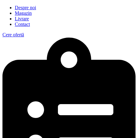
Despre noi
Magazin
Livrare
Contact
Cere ofertă