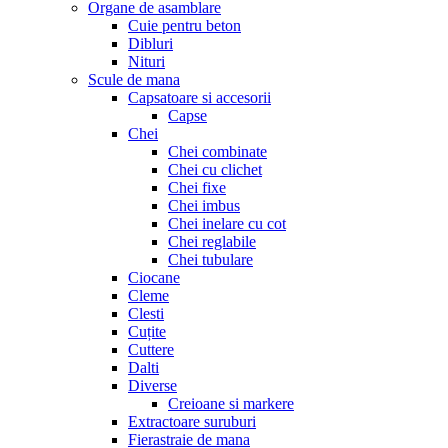
Organe de asamblare
Cuie pentru beton
Dibluri
Nituri
Scule de mana
Capsatoare si accesorii
Capse
Chei
Chei combinate
Chei cu clichet
Chei fixe
Chei imbus
Chei inelare cu cot
Chei reglabile
Chei tubulare
Ciocane
Cleme
Clesti
Cuțite
Cuttere
Dalti
Diverse
Creioane si markere
Extractoare suruburi
Fierastraie de mana