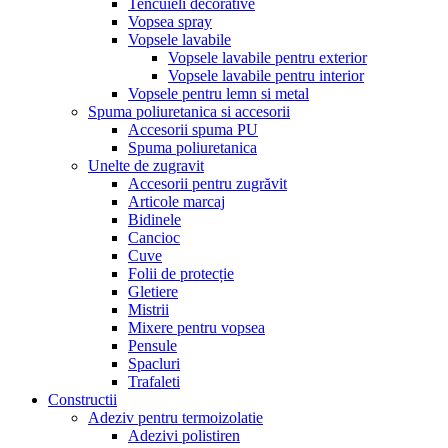
Tencuieli decorative
Vopsea spray
Vopsele lavabile
Vopsele lavabile pentru exterior
Vopsele lavabile pentru interior
Vopsele pentru lemn si metal
Spuma poliuretanica si accesorii
Accesorii spuma PU
Spuma poliuretanica
Unelte de zugravit
Accesorii pentru zugrăvit
Articole marcaj
Bidinele
Cancioc
Cuve
Folii de protecție
Gletiere
Mistrii
Mixere pentru vopsea
Pensule
Spacluri
Trafaleti
Constructii
Adeziv pentru termoizolatie
Adezivi polistiren