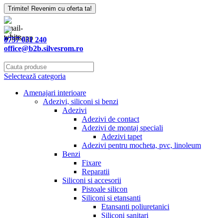
Trimite! Revenim cu oferta ta!
Email
*
0757 031 240
office@b2b.silvesrom.ro
Selectează categoria
Amenajari interioare
Adezivi, siliconi si benzi
Adezivi
Adezivi de contact
Adezivi de montaj speciali
Adezivi tapet
Adezivi pentru mocheta, pvc, linoleum
Benzi
Fixare
Reparatii
Siliconi si accesorii
Pistoale silicon
Siliconi si etansanti
Etansanti poliuretanici
Siliconi sanitari