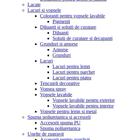
Lacate
Lacuri si vopsele
Coloranti pentru vopsele lavabile
Pigmenti
Diluanti si solutii de curatare
Diluanti
Solutii de curatare si decapanti
Grunduri si amorse
Amorse
Grunduri
Lacuri
Lacuri pentru lemn
Lacuri pentru parchet
Lacuri pentru piatra
Tencuieli decorative
Vopsea spray
Vopsele lavabile
Vopsele lavabile pentru exterior
Vopsele lavabile pentru interior
Vopsele pentru lemn si metal
Spuma poliuretanica si accesorii
Accesorii spuma PU
Spuma poliuretanica
Unelte de zugravit
Accesorii pentru zugrăvit