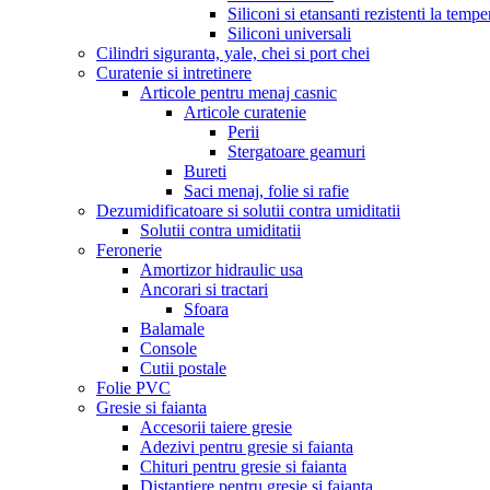
Siliconi si etansanti rezistenti la tempe
Siliconi universali
Cilindri siguranta, yale, chei si port chei
Curatenie si intretinere
Articole pentru menaj casnic
Articole curatenie
Perii
Stergatoare geamuri
Bureti
Saci menaj, folie si rafie
Dezumidificatoare si solutii contra umiditatii
Solutii contra umiditatii
Feronerie
Amortizor hidraulic usa
Ancorari si tractari
Sfoara
Balamale
Console
Cutii postale
Folie PVC
Gresie si faianta
Accesorii taiere gresie
Adezivi pentru gresie si faianta
Chituri pentru gresie si faianta
Distantiere pentru gresie si faianta