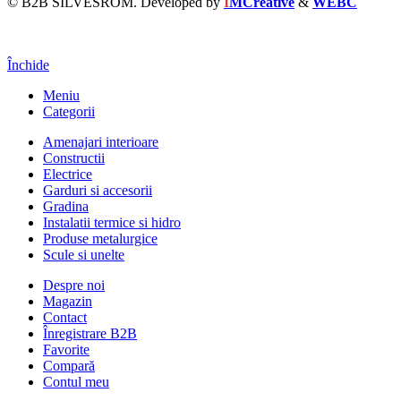
© B2B SILVESROM. Developed by
I
MCreative
&
WEBC
Închide
Meniu
Categorii
Amenajari interioare
Constructii
Electrice
Garduri si accesorii
Gradina
Instalatii termice si hidro
Produse metalurgice
Scule si unelte
Despre noi
Magazin
Contact
Înregistrare B2B
Favorite
Compară
Contul meu