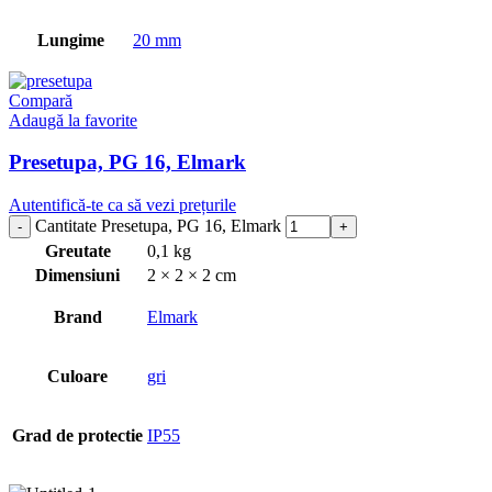
Lungime
20 mm
Compară
Adaugă la favorite
Presetupa, PG 16, Elmark
Autentifică-te ca să vezi prețurile
Cantitate Presetupa, PG 16, Elmark
Greutate
0,1 kg
Dimensiuni
2 × 2 × 2 cm
Brand
Elmark
Culoare
gri
Grad de protectie
IP55