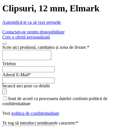
Clipsuri, 12 mm, Elmark
Autentifică-te ca să vezi prețurile
Contactați-ne pentru disponibilitate
Cere o ofertă personalizată
Business
Scrie aici produsul, cantitatea și zona de livrare.
*
Email
*
Telefon
Adresă E-Mail
*
Încarcă aici poze cu detalii
Sunt de acord cu procesarea datelor conform politicii de
confidentialitate
Vezi
politica de confidentialitate
Te rog să introduci următoarele caractere:
*