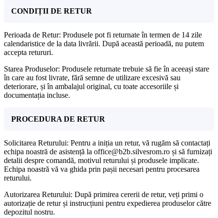
CONDIȚII DE RETUR
Perioada de Retur: Produsele pot fi returnate în termen de 14 zile
calendaristice de la data livrării. După această perioadă, nu putem
accepta retururi.
Starea Produselor: Produsele returnate trebuie să fie în aceeași stare
în care au fost livrate, fără semne de utilizare excesivă sau
deteriorare, și în ambalajul original, cu toate accesoriile și
documentația incluse.
PROCEDURA DE RETUR
Solicitarea Returului: Pentru a iniția un retur, vă rugăm să contactați
echipa noastră de asistență la office@b2b.silvesrom.ro și să furnizați
detalii despre comandă, motivul returului și produsele implicate.
Echipa noastră vă va ghida prin pașii necesari pentru procesarea
returului.
Autorizarea Returului: După primirea cererii de retur, veți primi o
autorizație de retur și instrucțiuni pentru expedierea produselor către
depozitul nostru.