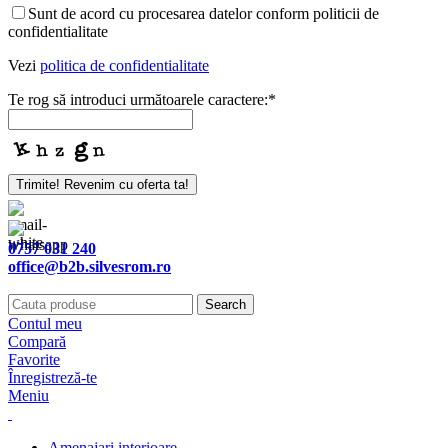
Sunt de acord cu procesarea datelor conform politicii de
confidentialitate
Vezi
politica de confidentialitate
Te rog să introduci următoarele caractere:
*
Trimite! Revenim cu oferta ta!
Company
Name
*
0757 031 240
office@b2b.silvesrom.ro
Search
Contul meu
Compară
Favorite
Înregistreză-te
Meniu
Amenajari interioare