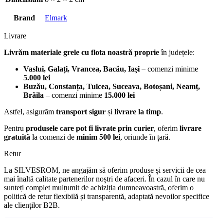
Brand
Elmark
Livrare
Livrăm materiale grele cu flota noastră proprie
în județele:
Vaslui, Galați, Vrancea, Bacău, Iași
– comenzi minime
5.000 lei
Buzău, Constanța, Tulcea, Suceava, Botoșani, Neamț,
Brăila
– comenzi minime
15.000 lei
Astfel, asigurăm
transport sigur
și
livrare la timp
.
Pentru
produsele care pot fi livrate prin curier
, oferim
livrare
gratuită
la comenzi de
minim 500 lei
, oriunde în țară.
Retur
La SILVESROM, ne angajăm să oferim produse și servicii de cea
mai înaltă calitate partenerilor noștri de afaceri. În cazul în care nu
sunteți complet mulțumit de achiziția dumneavoastră, oferim o
politică de retur flexibilă și transparentă, adaptată nevoilor specifice
ale clienților B2B.