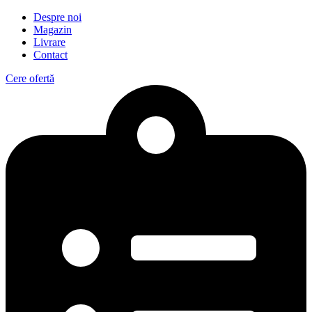
Despre noi
Magazin
Livrare
Contact
Cere ofertă