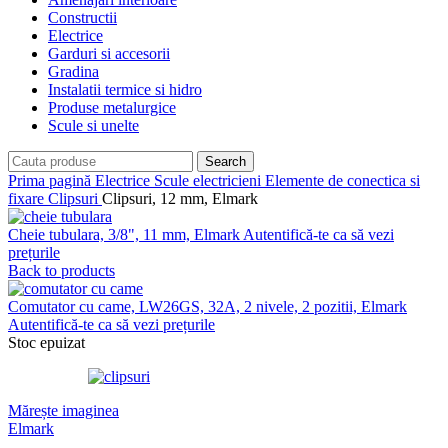
Constructii
Electrice
Garduri si accesorii
Gradina
Instalatii termice si hidro
Produse metalurgice
Scule si unelte
Search
Prima pagină
Electrice
Scule electricieni
Elemente de conectica si
fixare
Clipsuri
Clipsuri, 12 mm, Elmark
Cheie tubulara, 3/8", 11 mm, Elmark
Autentifică-te ca să vezi
prețurile
Back to products
Comutator cu came, LW26GS, 32A, 2 nivele, 2 pozitii, Elmark
Autentifică-te ca să vezi prețurile
Stoc epuizat
Mărește imaginea
Elmark