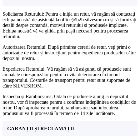
Solicitarea Returului: Pentru a iniția un retur, vă rugăm să contactați
echipa noastră de asistență la office@b2b.silvesrom.ro și să furnizați
detalii despre comandă, motivul returului și produsele implicate.
Echipa noastră vă va ghida prin pașii necesari pentru procesarea
returului.
Autorizarea Returului: După primirea cererii de retur, veți primi o
autorizație de retur și instrucțiuni pentru expedierea produselor către
depozitul nostru.
Expedierea Returului: Vă rugăm să vă asigurați că produsele sunt
ambalate corespunzător pentru a evita deteriorarea în timpul
transportului. Costurile de transport pentru retur sunt suportate de
către SILVESROM.
Inspecția și Rambursarea: Odată ce produsele ajung la depozitul
nostru, vor fi inspectate pentru a confirma îndeplinirea condițiilor de
retur. După aprobarea returului, rambursarea sau înlocuirea
produsului va fi procesată în termen de 14 zile lucrătoare.
GARANȚII ȘI RECLAMAȚII