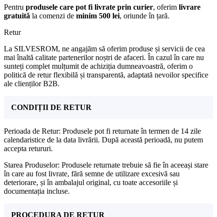
Pentru
produsele care pot fi livrate prin curier
, oferim
livrare
gratuită
la comenzi de
minim 500 lei
, oriunde în țară.
Retur
La SILVESROM, ne angajăm să oferim produse și servicii de cea
mai înaltă calitate partenerilor noștri de afaceri. În cazul în care nu
sunteți complet mulțumit de achiziția dumneavoastră, oferim o
politică de retur flexibilă și transparentă, adaptată nevoilor specifice
ale clienților B2B.
CONDIȚII DE RETUR
Perioada de Retur: Produsele pot fi returnate în termen de 14 zile
calendaristice de la data livrării. După această perioadă, nu putem
accepta retururi.
Starea Produselor: Produsele returnate trebuie să fie în aceeași stare
în care au fost livrate, fără semne de utilizare excesivă sau
deteriorare, și în ambalajul original, cu toate accesoriile și
documentația incluse.
PROCEDURA DE RETUR