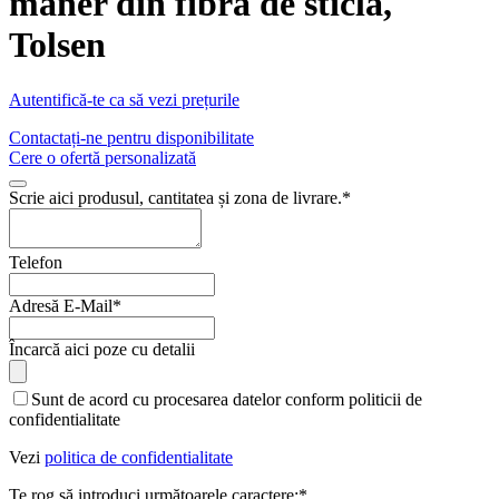
maner din fibra de sticla,
Tolsen
Autentifică-te ca să vezi prețurile
Contactați-ne pentru disponibilitate
Cere o ofertă personalizată
Scrie aici produsul, cantitatea și zona de livrare.
*
Website
Telefon
URL
*
Adresă E-Mail
*
Încarcă aici poze cu detalii
Sunt de acord cu procesarea datelor conform politicii de
confidentialitate
Vezi
politica de confidentialitate
Te rog să introduci următoarele caractere:
*