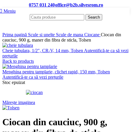
0757 031 240
office@b2b.silvesrom.ro
Meniu
Search
Prima pagină
Scule si unelte
Scule de mana
Ciocane
Ciocan din
cauciuc, 900 g, maner din fibra de sticla, Tolsen
Cheie tubulara, 1/2", CR-V, 14 mm, Tolsen
Autentifică-te ca să vezi
prețurile
Back to products
Menghina pentru tamplarie, clichet rapid, 150 mm, Tolsen
Autentifică-te ca să vezi prețurile
Stoc epuizat
Mărește imaginea
Ciocan din cauciuc, 900 g,