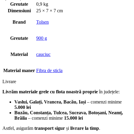
Greutate
0,9 kg
Dimensiuni
25 × 7 × 7 cm
Brand
Tolsen
Greutate
900 g
Material
cauciuc
Material maner
Fibra de sticla
Livrare
Livrăm materiale grele cu flota noastră proprie
în județele:
Vaslui, Galați, Vrancea, Bacău, Iași
– comenzi minime
5.000 lei
Buzău, Constanța, Tulcea, Suceava, Botoșani, Neamț,
Brăila
– comenzi minime
15.000 lei
Astfel, asigurăm
transport sigur
și
livrare la timp
.