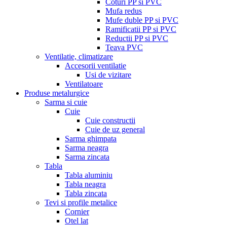
Coturi PP si PVC
Mufa redus
Mufe duble PP si PVC
Ramificatii PP si PVC
Reductii PP si PVC
Teava PVC
Ventilatie, climatizare
Accesorii ventilatie
Usi de vizitare
Ventilatoare
Produse metalurgice
Sarma si cuie
Cuie
Cuie constructii
Cuie de uz general
Sarma ghimpata
Sarma neagra
Sarma zincata
Tabla
Tabla aluminiu
Tabla neagra
Tabla zincata
Tevi si profile metalice
Cornier
Otel lat