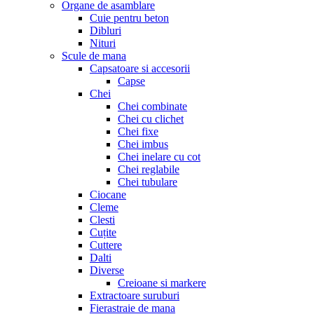
Organe de asamblare
Cuie pentru beton
Dibluri
Nituri
Scule de mana
Capsatoare si accesorii
Capse
Chei
Chei combinate
Chei cu clichet
Chei fixe
Chei imbus
Chei inelare cu cot
Chei reglabile
Chei tubulare
Ciocane
Cleme
Clesti
Cuțite
Cuttere
Dalti
Diverse
Creioane si markere
Extractoare suruburi
Fierastraie de mana