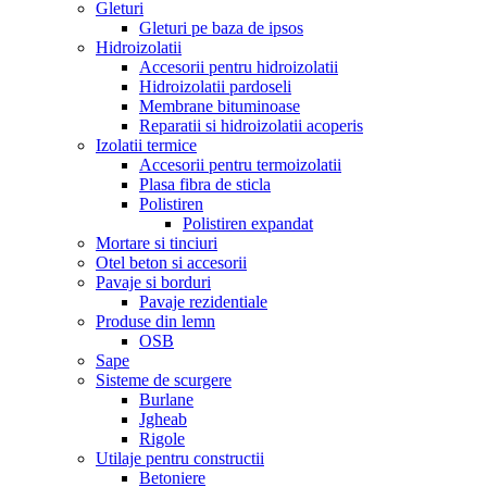
Gleturi
Gleturi pe baza de ipsos
Hidroizolatii
Accesorii pentru hidroizolatii
Hidroizolatii pardoseli
Membrane bituminoase
Reparatii si hidroizolatii acoperis
Izolatii termice
Accesorii pentru termoizolatii
Plasa fibra de sticla
Polistiren
Polistiren expandat
Mortare si tinciuri
Otel beton si accesorii
Pavaje si borduri
Pavaje rezidentiale
Produse din lemn
OSB
Sape
Sisteme de scurgere
Burlane
Jgheab
Rigole
Utilaje pentru constructii
Betoniere