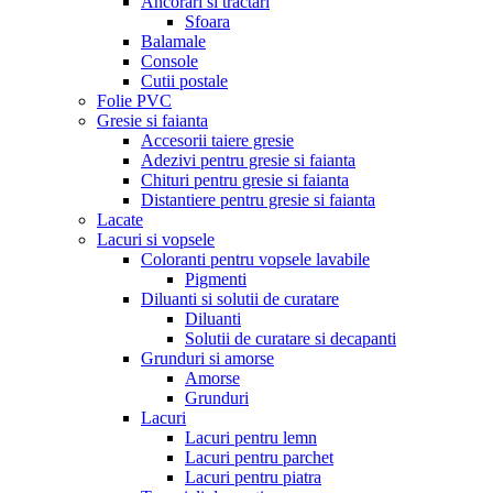
Ancorari si tractari
Sfoara
Balamale
Console
Cutii postale
Folie PVC
Gresie si faianta
Accesorii taiere gresie
Adezivi pentru gresie si faianta
Chituri pentru gresie si faianta
Distantiere pentru gresie si faianta
Lacate
Lacuri si vopsele
Coloranti pentru vopsele lavabile
Pigmenti
Diluanti si solutii de curatare
Diluanti
Solutii de curatare si decapanti
Grunduri si amorse
Amorse
Grunduri
Lacuri
Lacuri pentru lemn
Lacuri pentru parchet
Lacuri pentru piatra