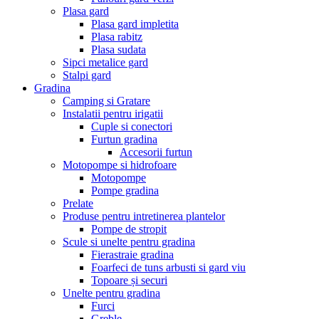
Plasa gard
Plasa gard impletita
Plasa rabitz
Plasa sudata
Sipci metalice gard
Stalpi gard
Gradina
Camping si Gratare
Instalatii pentru irigatii
Cuple si conectori
Furtun gradina
Accesorii furtun
Motopompe si hidrofoare
Motopompe
Pompe gradina
Prelate
Produse pentru intretinerea plantelor
Pompe de stropit
Scule si unelte pentru gradina
Fierastraie gradina
Foarfeci de tuns arbusti si gard viu
Topoare și securi
Unelte pentru gradina
Furci
Greble