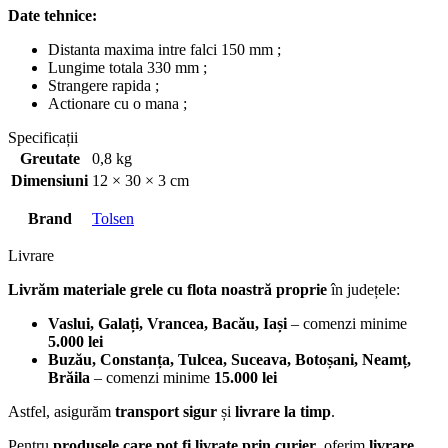
Date tehnice:
Distanta maxima intre falci 150 mm ;
Lungime totala 330 mm ;
Strangere rapida ;
Actionare cu o mana ;
Specificații
Greutate
0,8 kg
Dimensiuni
12 × 30 × 3 cm
Brand
Tolsen
Livrare
Livrăm materiale grele cu flota noastră proprie
în județele:
Vaslui, Galați, Vrancea, Bacău, Iași
– comenzi minime
5.000 lei
Buzău, Constanța, Tulcea, Suceava, Botoșani, Neamț,
Brăila
– comenzi minime
15.000 lei
Astfel, asigurăm
transport sigur
și
livrare la timp
.
Pentru
produsele care pot fi livrate prin curier
, oferim
livrare