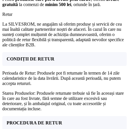
gratuită
la comenzi de
minim 500 lei
, oriunde în țară.
Retur
La SILVESROM, ne angajăm să oferim produse și servicii de cea
mai înaltă calitate partenerilor noștri de afaceri. În cazul în care nu
sunteți complet mulțumit de achiziția dumneavoastră, oferim o
politică de retur flexibilă și transparentă, adaptată nevoilor specifice
ale clienților B2B.
CONDIȚII DE RETUR
Perioada de Retur: Produsele pot fi returnate în termen de 14 zile
calendaristice de la data livrării. După această perioadă, nu putem
accepta retururi.
Starea Produselor: Produsele returnate trebuie să fie în aceeași stare
în care au fost livrate, fără semne de utilizare excesivă sau
deteriorare, și în ambalajul original, cu toate accesoriile și
documentația incluse.
PROCEDURA DE RETUR