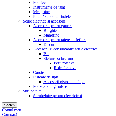
Foarfeci
Instrumente de taiat
Menghine
Pile, răzuitoare, rindele
Scule electrice si accesorii
Accesorii pentru gaurire
Burghie
Mandrine
Accesorii pentru taiere si slefuire
Discuri
Accesorii si consumabile scule electrice
Biti
Slefuire si lustruire
Perii rotative
Role abrazive
Carote
Pistoale de lipit
Accesorii pistoale de lipit
Polizoare unghiulare
Surubelnite
Surubelnite pentru electricieni
Search
Contul meu
Compară