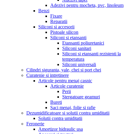
Adezivi pentru mocheta, pvc, linoleum
Benzi
Fixare
Reparatii
Siliconi si accesorii
Pistoale silicon
Siliconi si etansanti
Etansanti poliuretanici
Siliconi sanitari
Siliconi si etansanti rezistenti la
temperatura
Siliconi universali
Cilindri siguranta, yale, chei si port chei
Curatenie si intretinere
Articole pentru menaj casnic
Articole curatenie
Perii
Stergatoare geamuri
Bureti
Saci menaj, folie si rafie
Dezumidificatoare si solutii contra umiditatii
Solutii contra umiditatii
Feronerie
Amortizor hidraulic usa