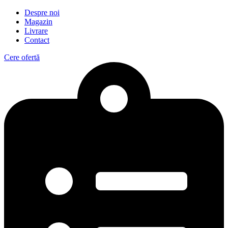
Despre noi
Magazin
Livrare
Contact
Cere ofertă