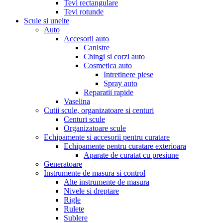
Tevi rectangulare
Tevi rotunde
Scule si unelte
Auto
Accesorii auto
Canistre
Chingi si corzi auto
Cosmetica auto
Intretinere piese
Spray auto
Reparatii rapide
Vaselina
Cutii scule, organizatoare si centuri
Centuri scule
Organizatoare scule
Echipamente si accesorii pentru curatare
Echipamente pentru curatare exterioara
Aparate de curatat cu presiune
Generatoare
Instrumente de masura si control
Alte instrumente de masura
Nivele si dreptare
Rigle
Rulete
Sublere