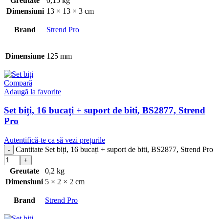
Greutate
0,15 kg
Dimensiuni
13 × 13 × 3 cm
Brand
Strend Pro
Dimensiune
125 mm
Compară
Adaugă la favorite
Set biți, 16 bucați + suport de biti, BS2877, Strend
Pro
Autentifică-te ca să vezi prețurile
Cantitate Set biți, 16 bucați + suport de biti, BS2877, Strend Pro
Greutate
0,2 kg
Dimensiuni
5 × 2 × 2 cm
Brand
Strend Pro