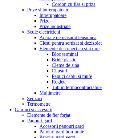
Cordon cu fisa si priza
Prize si intrerupatoare
Intrerupatoare
Prize
Prize industriale
Scule electricieni
Aparate de masurat tensiunea
Clesti pentru sertizat si dezizolat
Elemente de conectica si fixare
Bloc terminal
Bride plastic
Cleme de sina
Clipsuri
Papuci cablu si mufe
Reglete
Tuburi termocontractabile
Multimetre
Senzori
Termometre
Garduri si accesorii
Elemente de fier forjat
Panouri gard
Accesorii panouri gard
Panouri gard bordurate
Panouri gard verzi