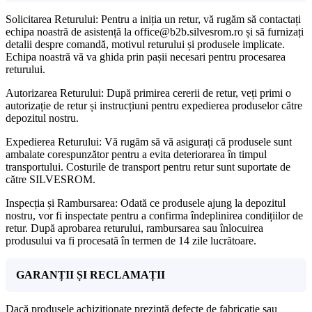
Solicitarea Returului: Pentru a iniția un retur, vă rugăm să contactați
echipa noastră de asistență la office@b2b.silvesrom.ro și să furnizați
detalii despre comandă, motivul returului și produsele implicate.
Echipa noastră vă va ghida prin pașii necesari pentru procesarea
returului.
Autorizarea Returului: După primirea cererii de retur, veți primi o
autorizație de retur și instrucțiuni pentru expedierea produselor către
depozitul nostru.
Expedierea Returului: Vă rugăm să vă asigurați că produsele sunt
ambalate corespunzător pentru a evita deteriorarea în timpul
transportului. Costurile de transport pentru retur sunt suportate de
către SILVESROM.
Inspecția și Rambursarea: Odată ce produsele ajung la depozitul
nostru, vor fi inspectate pentru a confirma îndeplinirea condițiilor de
retur. După aprobarea returului, rambursarea sau înlocuirea
produsului va fi procesată în termen de 14 zile lucrătoare.
GARANȚII ȘI RECLAMAȚII
Dacă produsele achiziționate prezintă defecte de fabricație sau