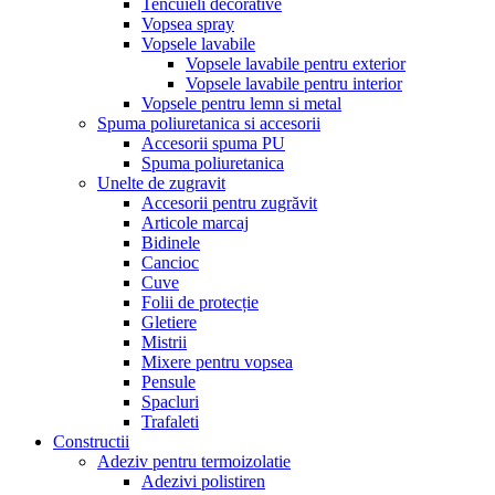
Tencuieli decorative
Vopsea spray
Vopsele lavabile
Vopsele lavabile pentru exterior
Vopsele lavabile pentru interior
Vopsele pentru lemn si metal
Spuma poliuretanica si accesorii
Accesorii spuma PU
Spuma poliuretanica
Unelte de zugravit
Accesorii pentru zugrăvit
Articole marcaj
Bidinele
Cancioc
Cuve
Folii de protecție
Gletiere
Mistrii
Mixere pentru vopsea
Pensule
Spacluri
Trafaleti
Constructii
Adeziv pentru termoizolatie
Adezivi polistiren