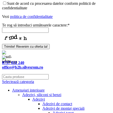
Sunt de acord cu procesarea datelor conform politicii de
confidentialitate
Vezi
politica de confidentialitate
Te rog să introduci următoarele caractere:
*
Your
Trimite! Revenim cu oferta ta!
Website
*
0757 031 240
office@b2b.silvesrom.ro
Selectează categoria
Amenajari interioare
Adezivi, siliconi si benzi
Adezivi
Adezivi de contact
Adezivi de montaj speciali
Adezivi tapet