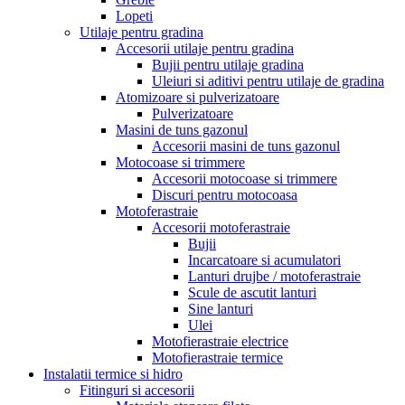
Lopeti
Utilaje pentru gradina
Accesorii utilaje pentru gradina
Bujii pentru utilaje gradina
Uleiuri si aditivi pentru utilaje de gradina
Atomizoare si pulverizatoare
Pulverizatoare
Masini de tuns gazonul
Accesorii masini de tuns gazonul
Motocoase si trimmere
Accesorii motocoase si trimmere
Discuri pentru motocoasa
Motoferastraie
Accesorii motoferastraie
Bujii
Incarcatoare si acumulatori
Lanturi drujbe / motoferastraie
Scule de ascutit lanturi
Sine lanturi
Ulei
Motofierastraie electrice
Motofierastraie termice
Instalatii termice si hidro
Fitinguri si accesorii