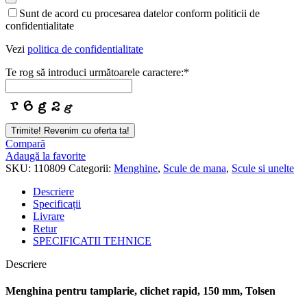
Sunt de acord cu procesarea datelor conform politicii de
confidentialitate
Vezi
politica de confidentialitate
Te rog să introduci următoarele caractere:
*
Company
Trimite! Revenim cu oferta ta!
Name
*
Compară
Adaugă la favorite
SKU:
110809
Categorii:
Menghine
,
Scule de mana
,
Scule si unelte
Descriere
Specificații
Livrare
Retur
SPECIFICATII TEHNICE
Descriere
Menghina pentru tamplarie, clichet rapid, 150 mm, Tolsen