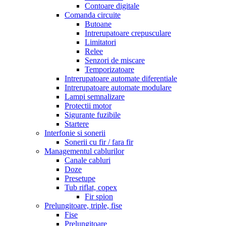
Contoare digitale
Comanda circuite
Butoane
Intrerupatoare crepusculare
Limitatori
Relee
Senzori de miscare
Temporizatoare
Intrerupatoare automate diferentiale
Intrerupatoare automate modulare
Lampi semnalizare
Protectii motor
Sigurante fuzibile
Startere
Interfonie si sonerii
Sonerii cu fir / fara fir
Managementul cablurilor
Canale cabluri
Doze
Presetupe
Tub riflat, copex
Fir spion
Prelungitoare, triple, fise
Fise
Prelungitoare