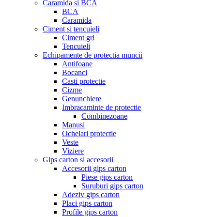
Caramida si BCA
BCA
Caramida
Ciment si tencuieli
Ciment gri
Tencuieli
Echipamente de protectia muncii
Antifoane
Bocanci
Casti protectie
Cizme
Genunchiere
Imbracaminte de protectie
Combinezoane
Manusi
Ochelari protectie
Veste
Viziere
Gips carton si accesorii
Accesorii gips carton
Piese gips carton
Suruburi gips carton
Adeziv gips carton
Placi gips carton
Profile gips carton