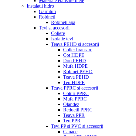
Materiale etansare filete
Instalatii hidro
Garnituri
Robineti
Robineti apa
Tevi si accesorii
Coliere
Izolatie tevi
Teava PEHD si accesorii
Colier bransare
Cot HDPE
Dop PEHD
Mufa HDPE
Robinet PEHD
Teava PEHD
Teu HDPE
Teava PPRC si accesorii
Coturi PPRC
Mufa PPRC
Olandez
Reductii PPRC
Teava PPR
Teu PPR
Tevi PP si PVC si accesorii
Capace