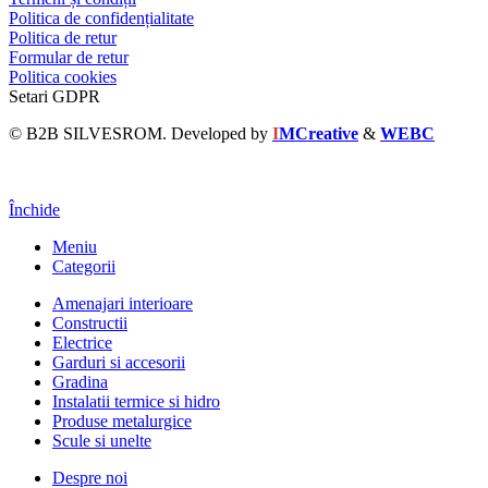
Politica de confidențialitate
Politica de retur
Formular de retur
Politica cookies
Setari GDPR
© B2B SILVESROM. Developed by
I
MCreative
&
WEBC
Închide
Meniu
Categorii
Amenajari interioare
Constructii
Electrice
Garduri si accesorii
Gradina
Instalatii termice si hidro
Produse metalurgice
Scule si unelte
Despre noi