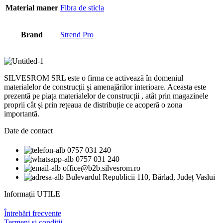
Material maner
Fibra de sticla
Brand
Strend Pro
SILVESROM SRL este o firma ce activează în domeniul
materialelor de construcții și amenajărilor interioare. Aceasta este
prezentă pe piața materialelor de construcții , atât prin magazinele
proprii cât și prin rețeaua de distribuție ce acoperă o zona
importantă.
Date de contact
0757 031 240
0757 031 240
office@b2b.silvesrom.ro
Bulevardul Republicii 110, Bârlad, Județ Vaslui
Informații UTILE
Întrebări frecvente
Termeni și condiții