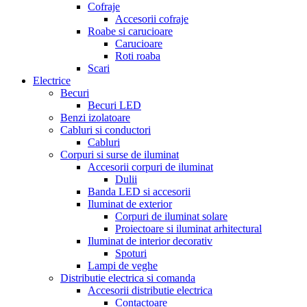
Cofraje
Accesorii cofraje
Roabe si carucioare
Carucioare
Roti roaba
Scari
Electrice
Becuri
Becuri LED
Benzi izolatoare
Cabluri si conductori
Cabluri
Corpuri si surse de iluminat
Accesorii corpuri de iluminat
Dulii
Banda LED si accesorii
Iluminat de exterior
Corpuri de iluminat solare
Proiectoare si iluminat arhitectural
Iluminat de interior decorativ
Spoturi
Lampi de veghe
Distributie electrica si comanda
Accesorii distributie electrica
Contactoare