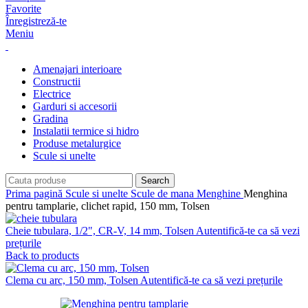
Favorite
Înregistreză-te
Meniu
Amenajari interioare
Constructii
Electrice
Garduri si accesorii
Gradina
Instalatii termice si hidro
Produse metalurgice
Scule si unelte
Search
Prima pagină
Scule si unelte
Scule de mana
Menghine
Menghina
pentru tamplarie, clichet rapid, 150 mm, Tolsen
Cheie tubulara, 1/2", CR-V, 14 mm, Tolsen
Autentifică-te ca să vezi
prețurile
Back to products
Clema cu arc, 150 mm, Tolsen
Autentifică-te ca să vezi prețurile