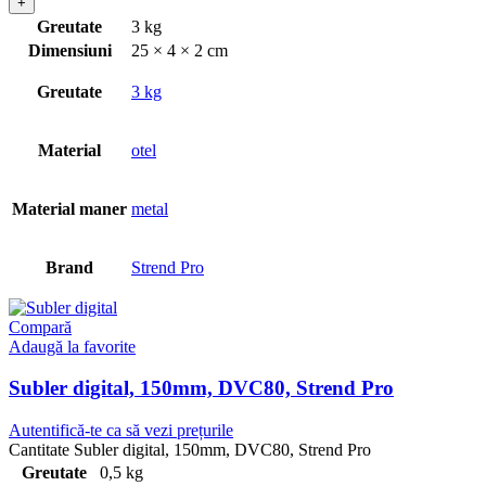
Greutate
3 kg
Dimensiuni
25 × 4 × 2 cm
Greutate
3 kg
Material
otel
Material maner
metal
Brand
Strend Pro
Compară
Adaugă la favorite
Subler digital, 150mm, DVC80, Strend Pro
Autentifică-te ca să vezi prețurile
Cantitate Subler digital, 150mm, DVC80, Strend Pro
Greutate
0,5 kg