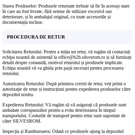
Starea Produselor: Produsele returnate trebuie să fie în aceeași stare
în care au fost livrate, fără semne de utilizare excesivă sau
deteriorare, și în ambalajul original, cu toate accesoriile și
documentația incluse.
PROCEDURA DE RETUR
Solicitarea Returului: Pentru a iniția un retur, vă rugăm să contactați
echipa noastră de asistență la office@b2b.silvesrom.ro și să furnizați
detalii despre comandă, motivul returului și produsele implicate.
Echipa noastră vă va ghida prin pașii necesari pentru procesarea
returului.
Autorizarea Returului: După primirea cererii de retur, veți primi o
autorizație de retur și instrucțiuni pentru expedierea produselor către
depozitul nostru.
Expedierea Returului: Vă rugăm să vă asigurați că produsele sunt
ambalate corespunzător pentru a evita deteriorarea în timpul
transportului. Costurile de transport pentru retur sunt suportate de
către SILVESROM.
Inspecția și Rambursarea: Odată ce produsele ajung la depozitul