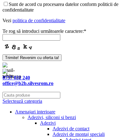
Sunt de acord cu procesarea datelor conform politicii de
confidentialitate
Vezi
politica de confidentialitate
Te rog să introduci următoarele caractere:
*
Trimite! Revenim cu oferta ta!
0757 031 240
office@b2b.silvesrom.ro
Selectează categoria
Amenajari interioare
Adezivi, siliconi si benzi
Adezivi
Adezivi de contact
Adezivi de montaj speciali
Adezivi tapet