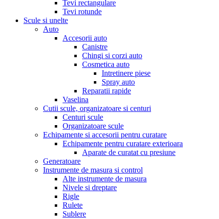
Tevi rectangulare
Tevi rotunde
Scule si unelte
Auto
Accesorii auto
Canistre
Chingi si corzi auto
Cosmetica auto
Intretinere piese
Spray auto
Reparatii rapide
Vaselina
Cutii scule, organizatoare si centuri
Centuri scule
Organizatoare scule
Echipamente si accesorii pentru curatare
Echipamente pentru curatare exterioara
Aparate de curatat cu presiune
Generatoare
Instrumente de masura si control
Alte instrumente de masura
Nivele si dreptare
Rigle
Rulete
Sublere