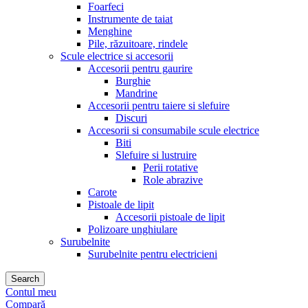
Foarfeci
Instrumente de taiat
Menghine
Pile, răzuitoare, rindele
Scule electrice si accesorii
Accesorii pentru gaurire
Burghie
Mandrine
Accesorii pentru taiere si slefuire
Discuri
Accesorii si consumabile scule electrice
Biti
Slefuire si lustruire
Perii rotative
Role abrazive
Carote
Pistoale de lipit
Accesorii pistoale de lipit
Polizoare unghiulare
Surubelnite
Surubelnite pentru electricieni
Search
Contul meu
Compară