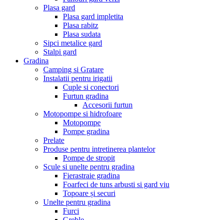
Plasa gard
Plasa gard impletita
Plasa rabitz
Plasa sudata
Sipci metalice gard
Stalpi gard
Gradina
Camping si Gratare
Instalatii pentru irigatii
Cuple si conectori
Furtun gradina
Accesorii furtun
Motopompe si hidrofoare
Motopompe
Pompe gradina
Prelate
Produse pentru intretinerea plantelor
Pompe de stropit
Scule si unelte pentru gradina
Fierastraie gradina
Foarfeci de tuns arbusti si gard viu
Topoare și securi
Unelte pentru gradina
Furci
Greble