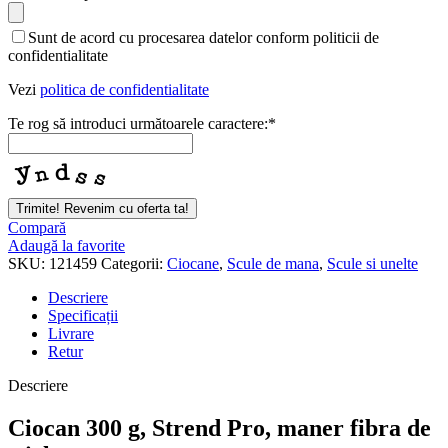
Sunt de acord cu procesarea datelor conform politicii de
confidentialitate
Vezi
politica de confidentialitate
Te rog să introduci următoarele caractere:
*
Phone
Trimite! Revenim cu oferta ta!
Number
*
Compară
Adaugă la favorite
SKU:
121459
Categorii:
Ciocane
,
Scule de mana
,
Scule si unelte
Descriere
Specificații
Livrare
Retur
Descriere
Ciocan 300 g, Strend Pro, maner fibra de