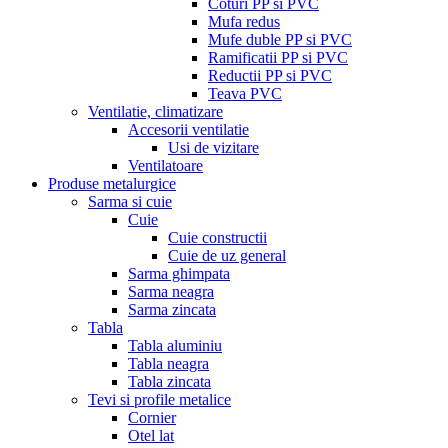
Coturi PP si PVC
Mufa redus
Mufe duble PP si PVC
Ramificatii PP si PVC
Reductii PP si PVC
Teava PVC
Ventilatie, climatizare
Accesorii ventilatie
Usi de vizitare
Ventilatoare
Produse metalurgice
Sarma si cuie
Cuie
Cuie constructii
Cuie de uz general
Sarma ghimpata
Sarma neagra
Sarma zincata
Tabla
Tabla aluminiu
Tabla neagra
Tabla zincata
Tevi si profile metalice
Cornier
Otel lat