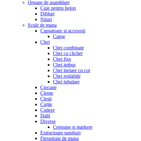
Organe de asamblare
Cuie pentru beton
Dibluri
Nituri
Scule de mana
Capsatoare si accesorii
Capse
Chei
Chei combinate
Chei cu clichet
Chei fixe
Chei imbus
Chei inelare cu cot
Chei reglabile
Chei tubulare
Ciocane
Cleme
Clesti
Cuțite
Cuttere
Dalti
Diverse
Creioane si markere
Extractoare suruburi
Fierastraie de mana