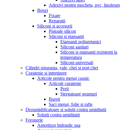
Adezivi pentru mocheta, pvc, linoleum
Benzi
Fixare
Reparatii
Siliconi si accesorii
Pistoale silicon
Siliconi si etansanti
Etansanti poliuretanici
Siliconi sanitari
Siliconi si etansanti rezistenti la
temperatura
Siliconi universali
Cilindri siguranta, yale, chei si port chei
Curatenie si intretinere
Articole pentru menaj casnic
Articole curatenie
Perii
Stergatoare geamuri
Bureti
Saci menaj, folie si rafie
Dezumidificatoare si solutii contra umiditatii
Solutii contra umiditatii
Feronerie
Amortizor hidraulic usa