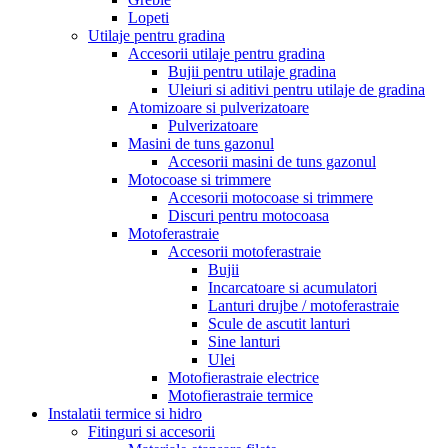
Lopeti
Utilaje pentru gradina
Accesorii utilaje pentru gradina
Bujii pentru utilaje gradina
Uleiuri si aditivi pentru utilaje de gradina
Atomizoare si pulverizatoare
Pulverizatoare
Masini de tuns gazonul
Accesorii masini de tuns gazonul
Motocoase si trimmere
Accesorii motocoase si trimmere
Discuri pentru motocoasa
Motoferastraie
Accesorii motoferastraie
Bujii
Incarcatoare si acumulatori
Lanturi drujbe / motoferastraie
Scule de ascutit lanturi
Sine lanturi
Ulei
Motofierastraie electrice
Motofierastraie termice
Instalatii termice si hidro
Fitinguri si accesorii