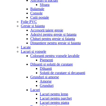
Ancorari si tractari
Sfoara
Balamale
Console
Cutii postale
Folie PVC
Gresie si faianta
Accesorii taiere gresie
Adezivi pentru gresie si faianta
Chituri pentru gresie si faianta
Distantiere pentru gresie si faianta
Lacate
Lacuri si vopsele
Coloranti pentru vopsele lavabile
Pigmenti
Diluanti si solutii de curatare
Diluanti
Solutii de curatare si decapanti
Grunduri si amorse
Amorse
Grunduri
Lacuri
Lacuri pentru lemn
Lacuri pentru parchet
Lacuri pentru piatra