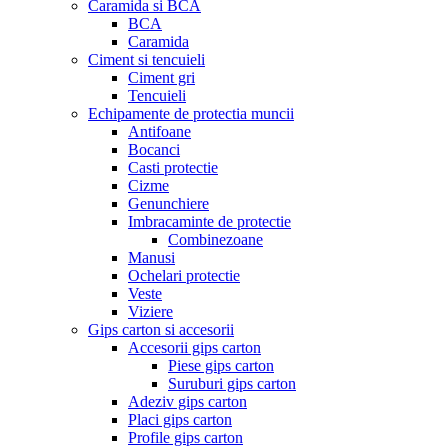
Caramida si BCA
BCA
Caramida
Ciment si tencuieli
Ciment gri
Tencuieli
Echipamente de protectia muncii
Antifoane
Bocanci
Casti protectie
Cizme
Genunchiere
Imbracaminte de protectie
Combinezoane
Manusi
Ochelari protectie
Veste
Viziere
Gips carton si accesorii
Accesorii gips carton
Piese gips carton
Suruburi gips carton
Adeziv gips carton
Placi gips carton
Profile gips carton