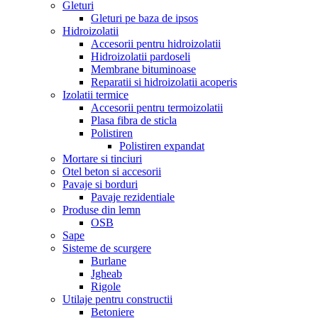
Gleturi
Gleturi pe baza de ipsos
Hidroizolatii
Accesorii pentru hidroizolatii
Hidroizolatii pardoseli
Membrane bituminoase
Reparatii si hidroizolatii acoperis
Izolatii termice
Accesorii pentru termoizolatii
Plasa fibra de sticla
Polistiren
Polistiren expandat
Mortare si tinciuri
Otel beton si accesorii
Pavaje si borduri
Pavaje rezidentiale
Produse din lemn
OSB
Sape
Sisteme de scurgere
Burlane
Jgheab
Rigole
Utilaje pentru constructii
Betoniere