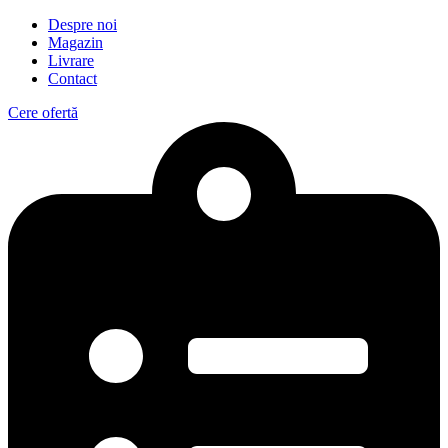
Despre noi
Magazin
Livrare
Contact
Cere ofertă