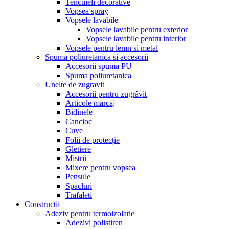
Tencuieli decorative
Vopsea spray
Vopsele lavabile
Vopsele lavabile pentru exterior
Vopsele lavabile pentru interior
Vopsele pentru lemn si metal
Spuma poliuretanica si accesorii
Accesorii spuma PU
Spuma poliuretanica
Unelte de zugravit
Accesorii pentru zugrăvit
Articole marcaj
Bidinele
Cancioc
Cuve
Folii de protecție
Gletiere
Mistrii
Mixere pentru vopsea
Pensule
Spacluri
Trafaleti
Constructii
Adeziv pentru termoizolatie
Adezivi polistiren