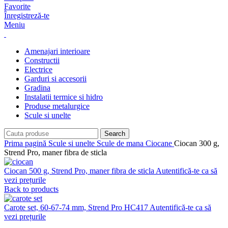
Favorite
Înregistreză-te
Meniu
Amenajari interioare
Constructii
Electrice
Garduri si accesorii
Gradina
Instalatii termice si hidro
Produse metalurgice
Scule si unelte
Search
Prima pagină
Scule si unelte
Scule de mana
Ciocane
Ciocan 300 g,
Strend Pro, maner fibra de sticla
Ciocan 500 g, Strend Pro, maner fibra de sticla
Autentifică-te ca să
vezi prețurile
Back to products
Carote set, 60-67-74 mm, Strend Pro HC417
Autentifică-te ca să
vezi prețurile