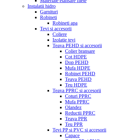
Materiale etansare filete
Instalatii hidro
Garnituri
Robineti
Robineti apa
Tevi si accesorii
Coliere
Izolatie tevi
Teava PEHD si accesorii
Colier bransare
Cot HDPE
Dop PEHD
Mufa HDPE
Robinet PEHD
Teava PEHD
Teu HDPE
Teava PPRC si accesorii
Coturi PPRC
Mufa PPRC
Olandez
Reductii PPRC
Teava PPR
Teu PPR
Tevi PP si PVC si accesorii
Capace