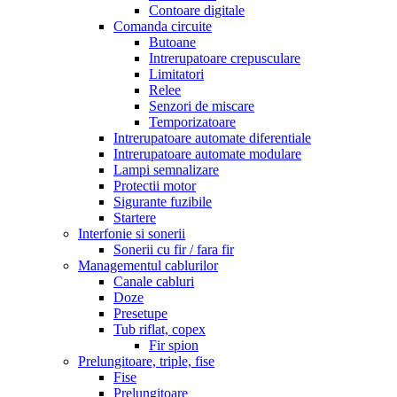
Contoare digitale
Comanda circuite
Butoane
Intrerupatoare crepusculare
Limitatori
Relee
Senzori de miscare
Temporizatoare
Intrerupatoare automate diferentiale
Intrerupatoare automate modulare
Lampi semnalizare
Protectii motor
Sigurante fuzibile
Startere
Interfonie si sonerii
Sonerii cu fir / fara fir
Managementul cablurilor
Canale cabluri
Doze
Presetupe
Tub riflat, copex
Fir spion
Prelungitoare, triple, fise
Fise
Prelungitoare