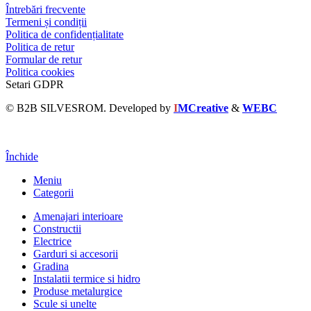
Întrebări frecvente
Termeni și condiții
Politica de confidențialitate
Politica de retur
Formular de retur
Politica cookies
Setari GDPR
© B2B SILVESROM. Developed by
I
MCreative
&
WEBC
Închide
Meniu
Categorii
Amenajari interioare
Constructii
Electrice
Garduri si accesorii
Gradina
Instalatii termice si hidro
Produse metalurgice
Scule si unelte