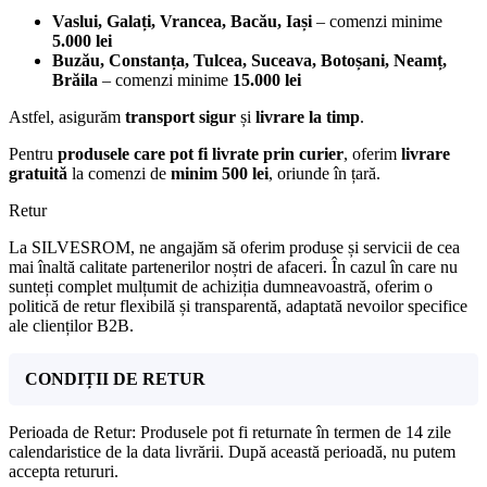
Vaslui, Galați, Vrancea, Bacău, Iași
– comenzi minime
5.000 lei
Buzău, Constanța, Tulcea, Suceava, Botoșani, Neamț,
Brăila
– comenzi minime
15.000 lei
Astfel, asigurăm
transport sigur
și
livrare la timp
.
Pentru
produsele care pot fi livrate prin curier
, oferim
livrare
gratuită
la comenzi de
minim 500 lei
, oriunde în țară.
Retur
La SILVESROM, ne angajăm să oferim produse și servicii de cea
mai înaltă calitate partenerilor noștri de afaceri. În cazul în care nu
sunteți complet mulțumit de achiziția dumneavoastră, oferim o
politică de retur flexibilă și transparentă, adaptată nevoilor specifice
ale clienților B2B.
CONDIȚII DE RETUR
Perioada de Retur: Produsele pot fi returnate în termen de 14 zile
calendaristice de la data livrării. După această perioadă, nu putem
accepta retururi.