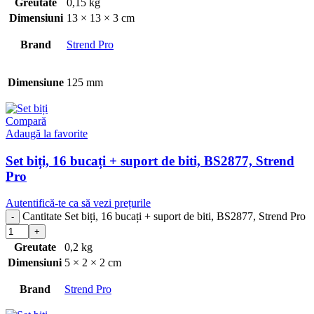
Greutate
0,15 kg
Dimensiuni
13 × 13 × 3 cm
Brand
Strend Pro
Dimensiune
125 mm
Compară
Adaugă la favorite
Set biți, 16 bucați + suport de biti, BS2877, Strend
Pro
Autentifică-te ca să vezi prețurile
Cantitate Set biți, 16 bucați + suport de biti, BS2877, Strend Pro
Greutate
0,2 kg
Dimensiuni
5 × 2 × 2 cm
Brand
Strend Pro