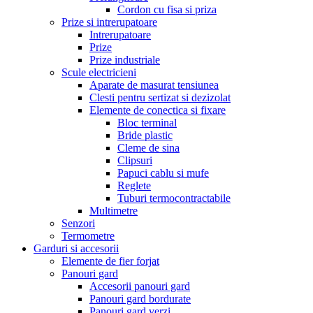
Cordon cu fisa si priza
Prize si intrerupatoare
Intrerupatoare
Prize
Prize industriale
Scule electricieni
Aparate de masurat tensiunea
Clesti pentru sertizat si dezizolat
Elemente de conectica si fixare
Bloc terminal
Bride plastic
Cleme de sina
Clipsuri
Papuci cablu si mufe
Reglete
Tuburi termocontractabile
Multimetre
Senzori
Termometre
Garduri si accesorii
Elemente de fier forjat
Panouri gard
Accesorii panouri gard
Panouri gard bordurate
Panouri gard verzi