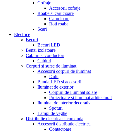
Cofraje
Accesorii cofraje
Roabe si carucioare
Carucioare
Roti roaba
Scari
Electrice
Becuri
Becuri LED
Benzi izolatoare
Cabluri si conductori
Cabluri
Corpuri si surse de iluminat
Accesorii corpuri de iluminat
Dulii
Banda LED si accesorii
Iluminat de exterior
Corpuri de iluminat solare
Proiectoare si iluminat arhitectural
Iluminat de interior decorativ
Spoturi
Lampi de veghe
Distributie electrica si comanda
Accesorii distributie electrica
Contactoare