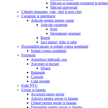
Siliconi si etansanti rezistenti la tempe
Siliconi universali
Cilindri siguranta, yale, chei si port chei
Curatenie si intretinere
Articole pentru menaj casnic
Articole curatenie
Perii
Stergatoare geamuri
Bureti
Saci menaj, folie si rafie
Dezumidificatoare si solutii contra umiditatii
Solutii contra umiditatii
Feronerie
Amortizor hidraulic usa
Ancorari si tractari
Sfoara
Balamale
Console
Cutii postale
Folie PVC
Gresie si faianta
Accesorii taiere gresie
Adezivi pentru gresie si faianta
Chituri pentru gresie si faianta
Distantiere pentru gresie si faianta