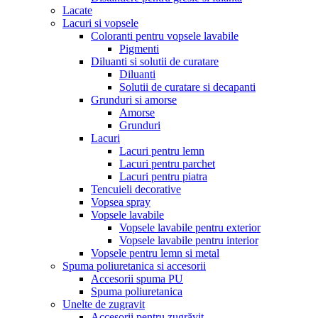
Lacate
Lacuri si vopsele
Coloranti pentru vopsele lavabile
Pigmenti
Diluanti si solutii de curatare
Diluanti
Solutii de curatare si decapanti
Grunduri si amorse
Amorse
Grunduri
Lacuri
Lacuri pentru lemn
Lacuri pentru parchet
Lacuri pentru piatra
Tencuieli decorative
Vopsea spray
Vopsele lavabile
Vopsele lavabile pentru exterior
Vopsele lavabile pentru interior
Vopsele pentru lemn si metal
Spuma poliuretanica si accesorii
Accesorii spuma PU
Spuma poliuretanica
Unelte de zugravit
Accesorii pentru zugrăvit