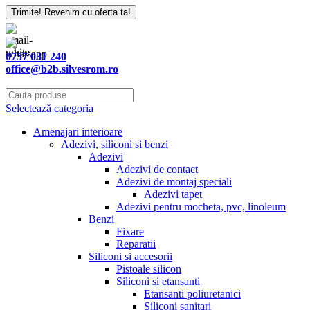
Website
Trimite! Revenim cu oferta ta!
URL
*
0757 031 240
office@b2b.silvesrom.ro
Selectează categoria
Amenajari interioare
Adezivi, siliconi si benzi
Adezivi
Adezivi de contact
Adezivi de montaj speciali
Adezivi tapet
Adezivi pentru mocheta, pvc, linoleum
Benzi
Fixare
Reparatii
Siliconi si accesorii
Pistoale silicon
Siliconi si etansanti
Etansanti poliuretanici
Siliconi sanitari