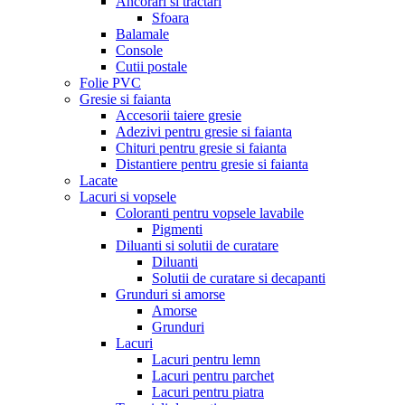
Ancorari si tractari
Sfoara
Balamale
Console
Cutii postale
Folie PVC
Gresie si faianta
Accesorii taiere gresie
Adezivi pentru gresie si faianta
Chituri pentru gresie si faianta
Distantiere pentru gresie si faianta
Lacate
Lacuri si vopsele
Coloranti pentru vopsele lavabile
Pigmenti
Diluanti si solutii de curatare
Diluanti
Solutii de curatare si decapanti
Grunduri si amorse
Amorse
Grunduri
Lacuri
Lacuri pentru lemn
Lacuri pentru parchet
Lacuri pentru piatra