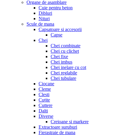
Organe de asamblare
Cuie pentru beton
Dibluri
Nituri
Scule de mana
Capsatoare si accesorii
Capse
Chei
Chei combinate
Chei cu clichet
Chei fixe
Chei imbus
Chei inelare cu cot
Chei reglabile
Chei tubulare
Ciocane
Cleme
Clesti
Cuțite
Cuttere
Dalti
Diverse
Creioane si markere
Extractoare suruburi
Fierastraie de mana