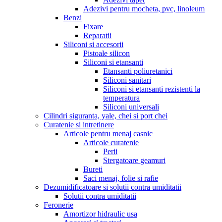
Adezivi pentru mocheta, pvc, linoleum
Benzi
Fixare
Reparatii
Siliconi si accesorii
Pistoale silicon
Siliconi si etansanti
Etansanti poliuretanici
Siliconi sanitari
Siliconi si etansanti rezistenti la
temperatura
Siliconi universali
Cilindri siguranta, yale, chei si port chei
Curatenie si intretinere
Articole pentru menaj casnic
Articole curatenie
Perii
Stergatoare geamuri
Bureti
Saci menaj, folie si rafie
Dezumidificatoare si solutii contra umiditatii
Solutii contra umiditatii
Feronerie
Amortizor hidraulic usa