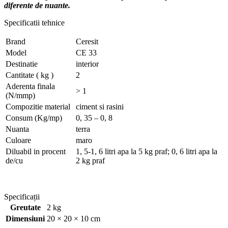
diferente de nuante.
Specificatii tehnice
Brand
Ceresit
Model
CE 33
Destinatie
interior
Cantitate ( kg )
2
Aderenta finala
> 1
(N/mmp)
Compozitie material
ciment si rasini
Consum (Kg/mp)
0, 35 – 0, 8
Nuanta
terra
Culoare
maro
Diluabil in procent
1, 5-1, 6 litri apa la 5 kg praf; 0, 6 litri apa la
de/cu
2 kg praf
Specificații
Greutate
2 kg
Dimensiuni
20 × 20 × 10 cm