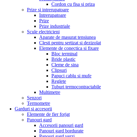
Cordon cu fisa si priza
Prize si intrerupatoare
Intrerupatoare
Prize
Prize industriale
Scule electricieni
Aparate de masurat tensiunea
Clesti pentru sertizat si dezizolat
Elemente de conectica si fixare
Bloc terminal
Bride plastic
Cleme de sina
Clipsuri
Papuci cablu si mufe
Reglete
Tuburi termocontractabile
Multimetre
Senzori
Termometre
Garduri si accesorii
Elemente de fier forjat
Panouri gard
Accesorii panouri gard
Panouri gard bordurate
Panouri gard verzi