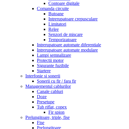
Contoare digitale
Comanda circuite
Butoane
Intrerupatoare crepusculare
Limitatori
Relee
Senzori de miscare
Temporizatoare
Intrerupatoare automate diferentiale
Intrerupatoare automate modulare
Lampi semnalizare
Protectii motor
Sigurante fuzibile
Startere
Interfonie si sonerii
Sonerii cu fir / fara fir
Managementul cablurilor
Canale cabluri
Doze
Presetupe
Tub riflat, copex
Fir spion
Prelungitoare, triple, fise
Fise
Prelungitoare