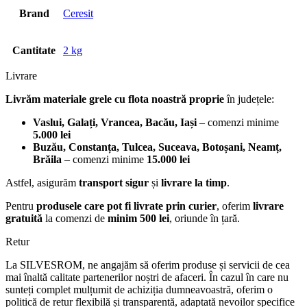
Brand
Ceresit
Cantitate
2 kg
Livrare
Livrăm materiale grele cu flota noastră proprie
în județele:
Vaslui, Galați, Vrancea, Bacău, Iași
– comenzi minime
5.000 lei
Buzău, Constanța, Tulcea, Suceava, Botoșani, Neamț,
Brăila
– comenzi minime
15.000 lei
Astfel, asigurăm
transport sigur
și
livrare la timp
.
Pentru
produsele care pot fi livrate prin curier
, oferim
livrare
gratuită
la comenzi de
minim 500 lei
, oriunde în țară.
Retur
La SILVESROM, ne angajăm să oferim produse și servicii de cea
mai înaltă calitate partenerilor noștri de afaceri. În cazul în care nu
sunteți complet mulțumit de achiziția dumneavoastră, oferim o
politică de retur flexibilă și transparentă, adaptată nevoilor specifice