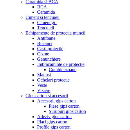
Caramida si BCA
BCA
Caramida
Ciment si tencuieli
Ciment gri
Tencuieli
Echipamente de protectia muncii
Antifoane
Bocanci
Casti protectie
Cizme
Genunchiere
Imbracaminte de protectie
Combinezoane
Manusi
Ochelari protectie
Veste
Viziere
Gips carton si accesorii
Accesorii gips carton
Piese gips carton
Suruburi gips carton
Adeziv gips carton
Placi gips carton
Profile gips carton