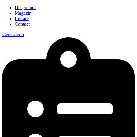
Despre noi
Magazin
Livrare
Contact
Cere ofertă