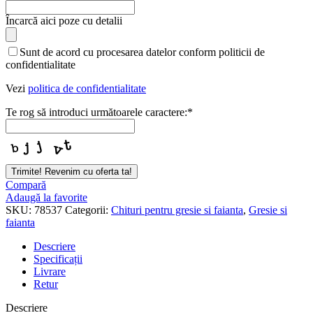
Încarcă aici poze cu detalii
Company
Sunt de acord cu procesarea datelor conform politicii de
Name
*
confidentialitate
Vezi
politica de confidentialitate
Te rog să introduci următoarele caractere:
*
Trimite! Revenim cu oferta ta!
Compară
Adaugă la favorite
SKU:
78537
Categorii:
Chituri pentru gresie si faianta
,
Gresie si
faianta
Descriere
Specificații
Livrare
Retur
Descriere