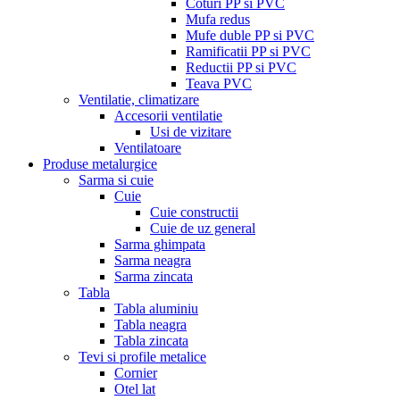
Coturi PP si PVC
Mufa redus
Mufe duble PP si PVC
Ramificatii PP si PVC
Reductii PP si PVC
Teava PVC
Ventilatie, climatizare
Accesorii ventilatie
Usi de vizitare
Ventilatoare
Produse metalurgice
Sarma si cuie
Cuie
Cuie constructii
Cuie de uz general
Sarma ghimpata
Sarma neagra
Sarma zincata
Tabla
Tabla aluminiu
Tabla neagra
Tabla zincata
Tevi si profile metalice
Cornier
Otel lat