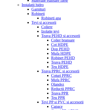
Materiale etansare filete
Instalatii hidro
Garnituri
Robineti
Robineti apa
Tevi si accesorii
Coliere
Izolatie tevi
Teava PEHD si accesorii
Colier bransare
Cot HDPE
Dop PEHD
Mufa HDPE
Robinet PEHD
Teava PEHD
Teu HDPE
Teava PPRC si accesorii
Coturi PPRC
Mufa PPRC
Olandez
Reductii PPRC
Teava PPR
Teu PPR
Tevi PP si PVC si accesorii
Capace