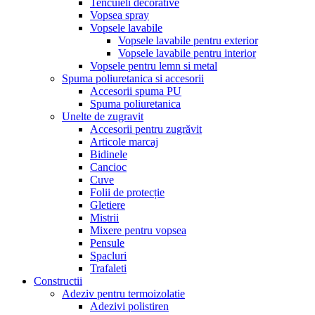
Tencuieli decorative
Vopsea spray
Vopsele lavabile
Vopsele lavabile pentru exterior
Vopsele lavabile pentru interior
Vopsele pentru lemn si metal
Spuma poliuretanica si accesorii
Accesorii spuma PU
Spuma poliuretanica
Unelte de zugravit
Accesorii pentru zugrăvit
Articole marcaj
Bidinele
Cancioc
Cuve
Folii de protecție
Gletiere
Mistrii
Mixere pentru vopsea
Pensule
Spacluri
Trafaleti
Constructii
Adeziv pentru termoizolatie
Adezivi polistiren