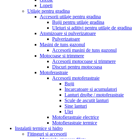
Lopeti
Utilaje pentru gradina
Accesorii utilaje pentru gradina
Bujii pentru utilaje gradina
Uleiuri si aditivi pentru utilaje de gradina
Atomizoare si pulverizatoare
Pulverizatoare
Masini de tuns gazonul
Accesorii masini de tuns gazonul
Motocoase si trimmere
Accesorii motocoase si trimmere
Discuri pentru motocoasa
Motoferastraie
Accesorii motoferastraie
Bujii
Incarcatoare si acumulatori
Lanturi drujbe / motoferastraie
Scule de ascutit lanturi
Sine lanturi
Ulei
Motofierastraie electrice
Motofierastraie termice
Instalatii termice si hidro
Fitinguri si accesorii