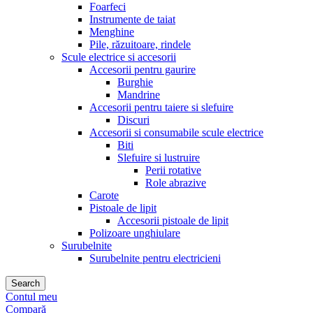
Foarfeci
Instrumente de taiat
Menghine
Pile, răzuitoare, rindele
Scule electrice si accesorii
Accesorii pentru gaurire
Burghie
Mandrine
Accesorii pentru taiere si slefuire
Discuri
Accesorii si consumabile scule electrice
Biti
Slefuire si lustruire
Perii rotative
Role abrazive
Carote
Pistoale de lipit
Accesorii pistoale de lipit
Polizoare unghiulare
Surubelnite
Surubelnite pentru electricieni
Search
Contul meu
Compară