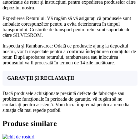
autorizație de retur și instrucțiuni pentru expedierea produselor către
depozitul nostru.
Expedierea Returului: Vă rugăm să vă asigurați că produsele sunt
ambalate corespunzător pentru a evita deteriorarea în timpul
transportului. Costurile de transport pentru retur sunt suportate de
către SILVESROM.
Inspecția și Rambursarea: Odată ce produsele ajung la depozitul
nostru, vor fi inspectate pentru a confirma îndeplinirea condițiilor de
retur. După aprobarea returului, rambursarea sau înlocuirea
produsului va fi procesată în termen de 14 zile lucrătoare.
GARANȚII ȘI RECLAMAȚII
Dacă produsele achiziționate prezintă defecte de fabricație sau
probleme funcționale în perioada de garanție, vă rugăm să ne
contactați pentru asistență. Vom lucra împreună pentru a remedia
situația cât mai repede posibil.
Produse similare