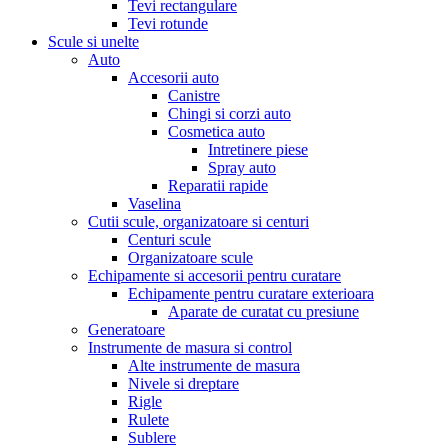
Tevi rectangulare
Tevi rotunde
Scule si unelte
Auto
Accesorii auto
Canistre
Chingi si corzi auto
Cosmetica auto
Intretinere piese
Spray auto
Reparatii rapide
Vaselina
Cutii scule, organizatoare si centuri
Centuri scule
Organizatoare scule
Echipamente si accesorii pentru curatare
Echipamente pentru curatare exterioara
Aparate de curatat cu presiune
Generatoare
Instrumente de masura si control
Alte instrumente de masura
Nivele si dreptare
Rigle
Rulete
Sublere