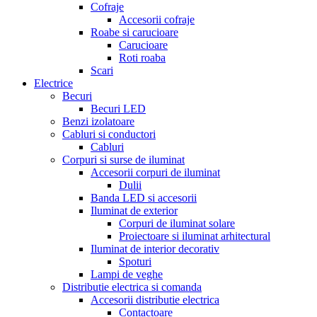
Cofraje
Accesorii cofraje
Roabe si carucioare
Carucioare
Roti roaba
Scari
Electrice
Becuri
Becuri LED
Benzi izolatoare
Cabluri si conductori
Cabluri
Corpuri si surse de iluminat
Accesorii corpuri de iluminat
Dulii
Banda LED si accesorii
Iluminat de exterior
Corpuri de iluminat solare
Proiectoare si iluminat arhitectural
Iluminat de interior decorativ
Spoturi
Lampi de veghe
Distributie electrica si comanda
Accesorii distributie electrica
Contactoare