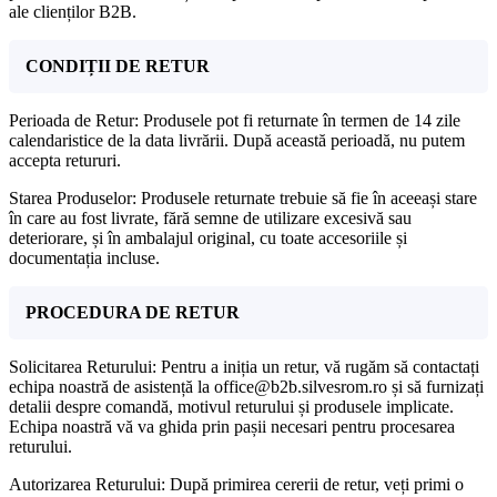
ale clienților B2B.
CONDIȚII DE RETUR
Perioada de Retur: Produsele pot fi returnate în termen de 14 zile
calendaristice de la data livrării. După această perioadă, nu putem
accepta retururi.
Starea Produselor: Produsele returnate trebuie să fie în aceeași stare
în care au fost livrate, fără semne de utilizare excesivă sau
deteriorare, și în ambalajul original, cu toate accesoriile și
documentația incluse.
PROCEDURA DE RETUR
Solicitarea Returului: Pentru a iniția un retur, vă rugăm să contactați
echipa noastră de asistență la office@b2b.silvesrom.ro și să furnizați
detalii despre comandă, motivul returului și produsele implicate.
Echipa noastră vă va ghida prin pașii necesari pentru procesarea
returului.
Autorizarea Returului: După primirea cererii de retur, veți primi o