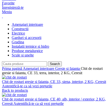
Favorite
Înregistreză-te
Meniu
Amenajari interioare
Constructii
Electrice
Garduri si accesorii
Gradina
Instalatii termice si hidro
Produse metalurgice
Scule si unelte
Search
Prima pagină
Amenajari interioare
Gresie si faianta
Chit de rosturi
gresie si faianta, CE 33, terra, interior, 2 KG, Ceresit
Chit de rosturi gresie si faianta, CE 33, siena, interior, 2 KG, Ceresit
Autentifică-te ca să vezi prețurile
Back to products
Chit de rosturi gresie si faianta, CE 40, alb, interior / exterior, 2 KG,
Ceresit
Autentifică-te ca să vezi prețurile