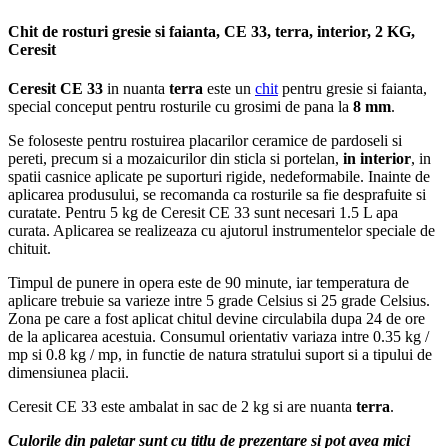
Chit de rosturi gresie si faianta, CE 33, terra, interior, 2 KG,
Ceresit
Ceresit CE 33
in nuanta
terra
este un
chit
pentru gresie si faianta,
special conceput pentru rosturile cu grosimi de pana la
8 mm
.
Se foloseste pentru rostuirea placarilor ceramice de pardoseli si
pereti, precum si a mozaicurilor din sticla si portelan,
in interior
, in
spatii casnice aplicate pe suporturi rigide, nedeformabile. Inainte de
aplicarea produsului, se recomanda ca rosturile sa fie desprafuite si
curatate. Pentru 5 kg de Ceresit CE 33 sunt necesari 1.5 L apa
curata. Aplicarea se realizeaza cu ajutorul instrumentelor speciale de
chituit.
Timpul de punere in opera este de 90 minute, iar temperatura de
aplicare trebuie sa varieze intre 5 grade Celsius si 25 grade Celsius.
Zona pe care a fost aplicat chitul devine circulabila dupa 24 de ore
de la aplicarea acestuia. Consumul orientativ variaza intre 0.35 kg /
mp si 0.8 kg / mp, in functie de natura stratului suport si a tipului de
dimensiunea placii.
Ceresit CE 33 este ambalat in sac de 2 kg si are nuanta
terra
.
Culorile din paletar sunt cu titlu de prezentare si pot avea mici