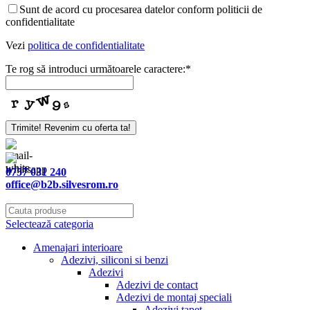
Sunt de acord cu procesarea datelor conform politicii de
confidentialitate
Vezi
politica de confidentialitate
Te rog să introduci următoarele caractere:
*
Trimite! Revenim cu oferta ta!
0757 031 240
office@b2b.silvesrom.ro
Selectează categoria
Amenajari interioare
Adezivi, siliconi si benzi
Adezivi
Adezivi de contact
Adezivi de montaj speciali
Adezivi tapet