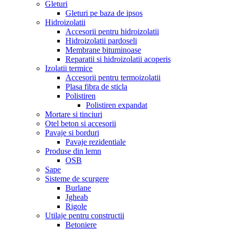
Gleturi
Gleturi pe baza de ipsos
Hidroizolatii
Accesorii pentru hidroizolatii
Hidroizolatii pardoseli
Membrane bituminoase
Reparatii si hidroizolatii acoperis
Izolatii termice
Accesorii pentru termoizolatii
Plasa fibra de sticla
Polistiren
Polistiren expandat
Mortare si tinciuri
Otel beton si accesorii
Pavaje si borduri
Pavaje rezidentiale
Produse din lemn
OSB
Sape
Sisteme de scurgere
Burlane
Jgheab
Rigole
Utilaje pentru constructii
Betoniere