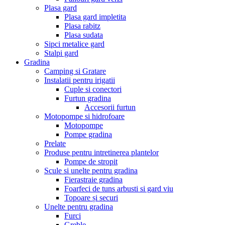
Plasa gard
Plasa gard impletita
Plasa rabitz
Plasa sudata
Sipci metalice gard
Stalpi gard
Gradina
Camping si Gratare
Instalatii pentru irigatii
Cuple si conectori
Furtun gradina
Accesorii furtun
Motopompe si hidrofoare
Motopompe
Pompe gradina
Prelate
Produse pentru intretinerea plantelor
Pompe de stropit
Scule si unelte pentru gradina
Fierastraie gradina
Foarfeci de tuns arbusti si gard viu
Topoare și securi
Unelte pentru gradina
Furci
Greble