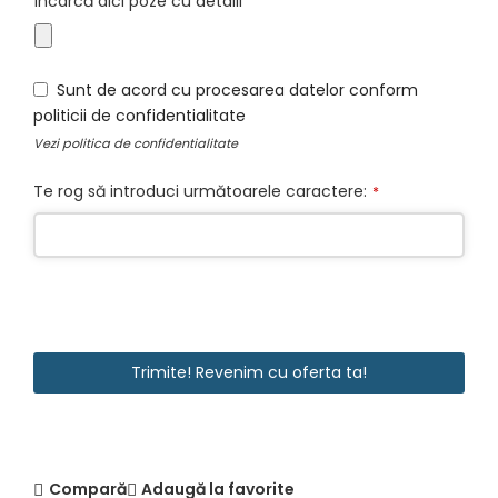
Încarcă aici poze cu detalii
URL
*
Sunt de acord cu procesarea datelor conform
politicii de confidentialitate
Vezi
politica de confidentialitate
Te rog să introduci următoarele caractere:
*
Trimite! Revenim cu oferta ta!
Compară
Adaugă la favorite