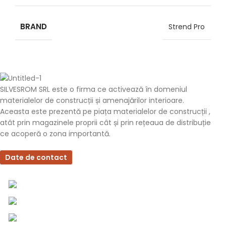
BRAND
Strend Pro
SILVESROM SRL este o firma ce activează în domeniul
materialelor de construcții și amenajărilor interioare.
Aceasta este prezentă pe piața materialelor de construcții ,
atât prin magazinele proprii cât și prin rețeaua de distribuție
ce acoperă o zona importantă.
Date de contact
0757 031 240
0757 031 240
office@b2b.silvesrom.ro