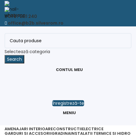
0757 031 240
office@b2b.silvesrom.ro
Selectează categoria
Search
CONTUL MEU
Înregistreză-te
MENIU
AMENAJARI INTERIOARE
CONSTRUCTII
ELECTRICE
GARDURI SI ACCESORII
GRADINA
INSTALATII TERMICE SI HIDRO