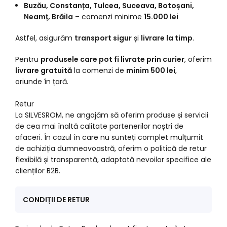
Buzău, Constanța, Tulcea, Suceava, Botoșani,
Neamț, Brăila
– comenzi minime
15.000 lei
Astfel, asigurăm
transport sigur
și
livrare la timp
.
Pentru
produsele care pot fi livrate prin curier
, oferim
livrare gratuită
la comenzi de
minim 500 lei
,
oriunde în țară.
Retur
La SILVESROM, ne angajăm să oferim produse și servicii
de cea mai înaltă calitate partenerilor noștri de
afaceri. În cazul în care nu sunteți complet mulțumit
de achiziția dumneavoastră, oferim o politică de retur
flexibilă și transparentă, adaptată nevoilor specifice ale
clienților B2B.
CONDIȚII DE RETUR