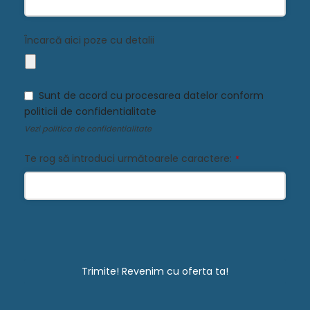
Încarcă aici poze cu detalii
Sunt de acord cu procesarea datelor conform
politicii de confidentialitate
Vezi
politica de confidentialitate
Te rog să introduci următoarele caractere:
*
Trimite! Revenim cu oferta ta!