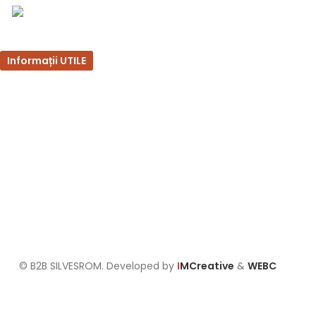
Bulevardul Republicii 110, Bârlad, Județ Vaslui
Informații UTILE
Întrebări frecvente
Termeni și condiții
Politica de confidențialitate
Politica de retur
Formular de retur
Politica cookies
Setari GDPR
© B2B SILVESROM. Developed by
I
MCreative
&
WEBC