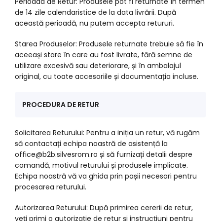
Perioada de Retur: Produsele pot fi returnate în termen
de 14 zile calendaristice de la data livrării. După
această perioadă, nu putem accepta retururi.
Starea Produselor: Produsele returnate trebuie să fie în
aceeași stare în care au fost livrate, fără semne de
utilizare excesivă sau deteriorare, și în ambalajul
original, cu toate accesoriile și documentația incluse.
PROCEDURA DE RETUR
Solicitarea Returului: Pentru a iniția un retur, vă rugăm
să contactați echipa noastră de asistență la
office@b2b.silvesrom.ro și să furnizați detalii despre
comandă, motivul returului și produsele implicate.
Echipa noastră vă va ghida prin pașii necesari pentru
procesarea returului.
Autorizarea Returului: După primirea cererii de retur,
veți primi o autorizație de retur și instrucțiuni pentru