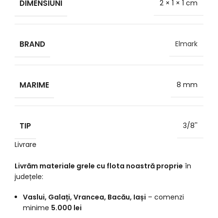
DIMENSIUNI
2 × 1 × 1 cm
BRAND
Elmark
MARIME
8 mm
TIP
3/8''
Livrare
Livrăm materiale grele cu flota noastră proprie
în
județele:
Vaslui, Galați, Vrancea, Bacău, Iași
– comenzi
minime
5.000 lei