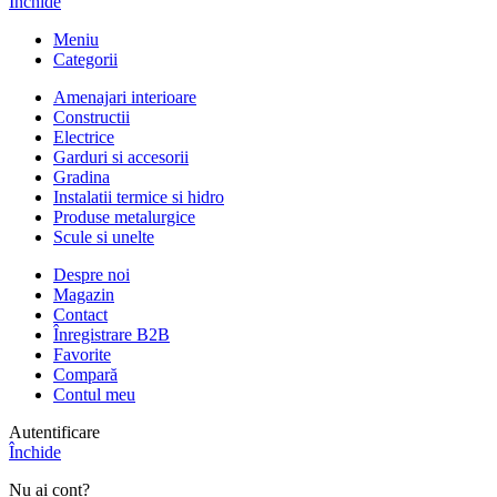
Închide
Meniu
Categorii
Amenajari interioare
Constructii
Electrice
Garduri si accesorii
Gradina
Instalatii termice si hidro
Produse metalurgice
Scule si unelte
Despre noi
Magazin
Contact
Înregistrare B2B
Favorite
Compară
Contul meu
Autentificare
Închide
Nu ai cont?