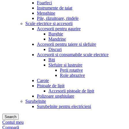
Foarfeci
Instrumente de taiat
Menghine
Pile, răzuitoare, rindele
Scule electrice si accesorii
Accesorii pentru gaurire
Burghie
Mandrine
Accesorii pentru taiere si slefuire
Discuri
Accesorii si consumabile scule electrice
Biti
Slefuire si lustruire
Perii rotative
Role abrazive
Carote
Pistoale de lipit
Accesorii pistoale de lipit
Polizoare unghiulare
Surubelnite
Surubelnite pentru electricieni
Search
Contul meu
Compară