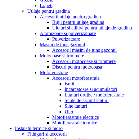
Lopeti
Utilaje pentru gradina
Accesorii utilaje pentru gradina
Bujii pentru utilaje gradina
Uleiuri si aditivi pentru utilaje de gradina
Atomizoare si pulverizatoare
Pulverizatoare
Masini de tuns gazonul
Accesorii masini de tuns gazonul
Motocoase si trimmere
Accesorii motocoase si trimmere
Discuri pentru motocoasa
Motoferastraie
Accesorii motoferastraie
Bujii
Incarcatoare si acumulatori
Lanturi drujbe / motoferastraie
Scule de ascutit lanturi
Sine lanturi
Ulei
Motofierastraie electrice
Motofierastraie termice
Instalatii termice si hidro
Fitinguri si accesorii