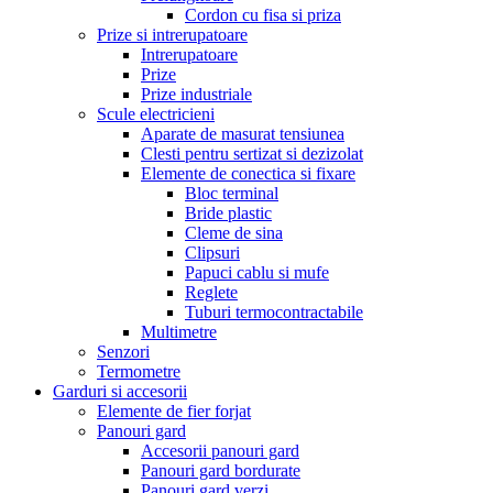
Cordon cu fisa si priza
Prize si intrerupatoare
Intrerupatoare
Prize
Prize industriale
Scule electricieni
Aparate de masurat tensiunea
Clesti pentru sertizat si dezizolat
Elemente de conectica si fixare
Bloc terminal
Bride plastic
Cleme de sina
Clipsuri
Papuci cablu si mufe
Reglete
Tuburi termocontractabile
Multimetre
Senzori
Termometre
Garduri si accesorii
Elemente de fier forjat
Panouri gard
Accesorii panouri gard
Panouri gard bordurate
Panouri gard verzi