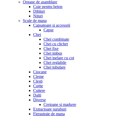
Organe de asamblare
Cuie pentru beton
Dibluri
Nituri
Scule de mana
Capsatoare si accesorii
Capse
Chei
Chei combinate
Chei cu clichet
Chei fixe
Chei imbus
Chei inelare cu cot
Chei reglabile
Chei tubulare
Ciocane
Cleme
Clesti
Cuțite
Cuttere
Dalti
Diverse
Creioane si markere
Extractoare suruburi
Fierastraie de mana