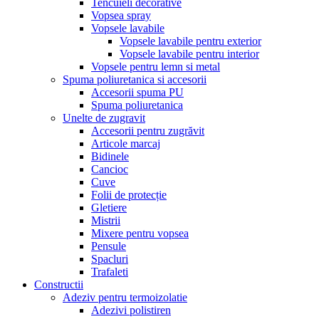
Tencuieli decorative
Vopsea spray
Vopsele lavabile
Vopsele lavabile pentru exterior
Vopsele lavabile pentru interior
Vopsele pentru lemn si metal
Spuma poliuretanica si accesorii
Accesorii spuma PU
Spuma poliuretanica
Unelte de zugravit
Accesorii pentru zugrăvit
Articole marcaj
Bidinele
Cancioc
Cuve
Folii de protecție
Gletiere
Mistrii
Mixere pentru vopsea
Pensule
Spacluri
Trafaleti
Constructii
Adeziv pentru termoizolatie
Adezivi polistiren