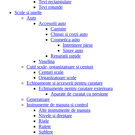
Tevi rectangulare
Tevi rotunde
Scule si unelte
Auto
Accesorii auto
Canistre
Chingi si corzi auto
Cosmetica auto
Intretinere piese
Spray auto
Reparatii rapide
Vaselina
Cutii scule, organizatoare si centuri
Centuri scule
Organizatoare scule
Echipamente si accesorii pentru curatare
Echipamente pentru curatare exterioara
Aparate de curatat cu presiune
Generatoare
Instrumente de masura si control
Alte instrumente de masura
Nivele si dreptare
Rigle
Rulete
Sublere