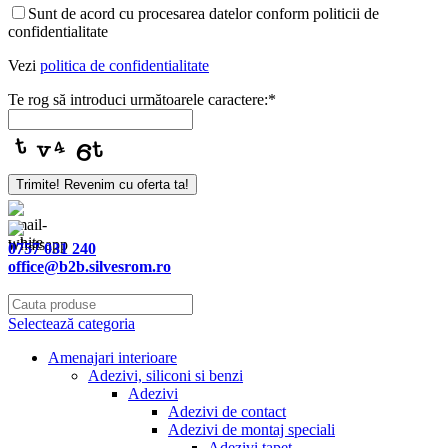
Sunt de acord cu procesarea datelor conform politicii de
confidentialitate
Vezi
politica de confidentialitate
Te rog să introduci următoarele caractere:
*
Trimite! Revenim cu oferta ta!
0757 031 240
office@b2b.silvesrom.ro
Selectează categoria
Amenajari interioare
Adezivi, siliconi si benzi
Adezivi
Adezivi de contact
Adezivi de montaj speciali
Adezivi tapet