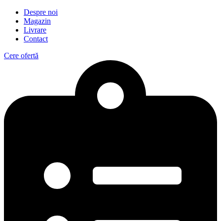
Despre noi
Magazin
Livrare
Contact
Cere ofertă