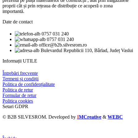
prezentă pe piața materialelor de construcții , atât prin magazinele
proprii cât și prin rețeaua de distribuție ce acoperă o zona
importantă.
Date de contact
0757 031 240
0757 031 240
office@b2b.silvesrom.ro
Bulevardul Republicii 110, Bârlad, Județ Vaslui
Informații UTILE
Întrebări frecvente
Termeni și condiții
Politica de confidențialitate
Politica de retur
Formular de retur
Politica cookies
Setari GDPR
© B2B SILVESROM. Developed by
I
MCreative
&
WEBC