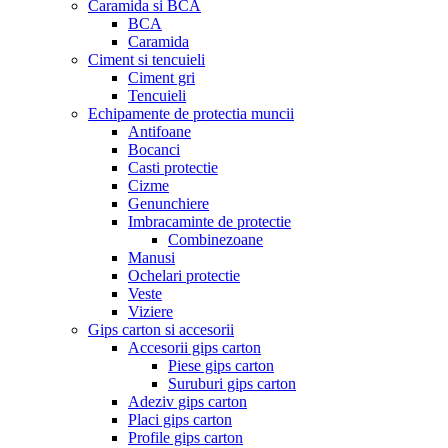
Caramida si BCA
BCA
Caramida
Ciment si tencuieli
Ciment gri
Tencuieli
Echipamente de protectia muncii
Antifoane
Bocanci
Casti protectie
Cizme
Genunchiere
Imbracaminte de protectie
Combinezoane
Manusi
Ochelari protectie
Veste
Viziere
Gips carton si accesorii
Accesorii gips carton
Piese gips carton
Suruburi gips carton
Adeziv gips carton
Placi gips carton
Profile gips carton