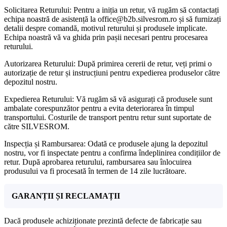
Solicitarea Returului: Pentru a iniția un retur, vă rugăm să contactați
echipa noastră de asistență la office@b2b.silvesrom.ro și să furnizați
detalii despre comandă, motivul returului și produsele implicate.
Echipa noastră vă va ghida prin pașii necesari pentru procesarea
returului.
Autorizarea Returului: După primirea cererii de retur, veți primi o
autorizație de retur și instrucțiuni pentru expedierea produselor către
depozitul nostru.
Expedierea Returului: Vă rugăm să vă asigurați că produsele sunt
ambalate corespunzător pentru a evita deteriorarea în timpul
transportului. Costurile de transport pentru retur sunt suportate de
către SILVESROM.
Inspecția și Rambursarea: Odată ce produsele ajung la depozitul
nostru, vor fi inspectate pentru a confirma îndeplinirea condițiilor de
retur. După aprobarea returului, rambursarea sau înlocuirea
produsului va fi procesată în termen de 14 zile lucrătoare.
GARANȚII ȘI RECLAMAȚII
Dacă produsele achiziționate prezintă defecte de fabricație sau