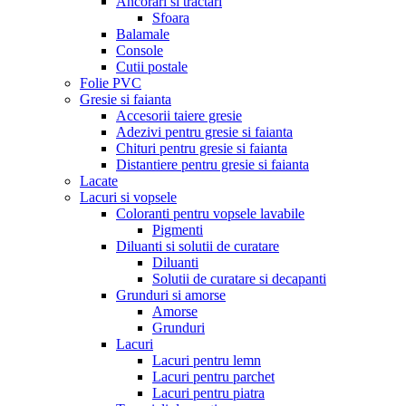
Ancorari si tractari
Sfoara
Balamale
Console
Cutii postale
Folie PVC
Gresie si faianta
Accesorii taiere gresie
Adezivi pentru gresie si faianta
Chituri pentru gresie si faianta
Distantiere pentru gresie si faianta
Lacate
Lacuri si vopsele
Coloranti pentru vopsele lavabile
Pigmenti
Diluanti si solutii de curatare
Diluanti
Solutii de curatare si decapanti
Grunduri si amorse
Amorse
Grunduri
Lacuri
Lacuri pentru lemn
Lacuri pentru parchet
Lacuri pentru piatra