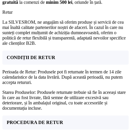
gratuită
la comenzi de
minim 500 lei
, oriunde în țară.
Retur
La SILVESROM, ne angajăm să oferim produse și servicii de cea
mai înaltă calitate partenerilor noștri de afaceri. În cazul în care nu
sunteți complet mulțumit de achiziția dumneavoastră, oferim o
politică de retur flexibilă și transparentă, adaptată nevoilor specifice
ale clienților B2B.
CONDIȚII DE RETUR
Perioada de Retur: Produsele pot fi returnate în termen de 14 zile
calendaristice de la data livrării. După această perioadă, nu putem
accepta retururi.
Starea Produselor: Produsele returnate trebuie să fie în aceeași stare
în care au fost livrate, fără semne de utilizare excesivă sau
deteriorare, și în ambalajul original, cu toate accesoriile și
documentația incluse.
PROCEDURA DE RETUR