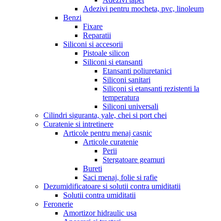
Adezivi pentru mocheta, pvc, linoleum
Benzi
Fixare
Reparatii
Siliconi si accesorii
Pistoale silicon
Siliconi si etansanti
Etansanti poliuretanici
Siliconi sanitari
Siliconi si etansanti rezistenti la
temperatura
Siliconi universali
Cilindri siguranta, yale, chei si port chei
Curatenie si intretinere
Articole pentru menaj casnic
Articole curatenie
Perii
Stergatoare geamuri
Bureti
Saci menaj, folie si rafie
Dezumidificatoare si solutii contra umiditatii
Solutii contra umiditatii
Feronerie
Amortizor hidraulic usa