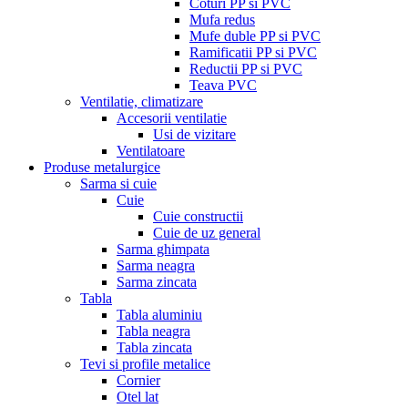
Coturi PP si PVC
Mufa redus
Mufe duble PP si PVC
Ramificatii PP si PVC
Reductii PP si PVC
Teava PVC
Ventilatie, climatizare
Accesorii ventilatie
Usi de vizitare
Ventilatoare
Produse metalurgice
Sarma si cuie
Cuie
Cuie constructii
Cuie de uz general
Sarma ghimpata
Sarma neagra
Sarma zincata
Tabla
Tabla aluminiu
Tabla neagra
Tabla zincata
Tevi si profile metalice
Cornier
Otel lat