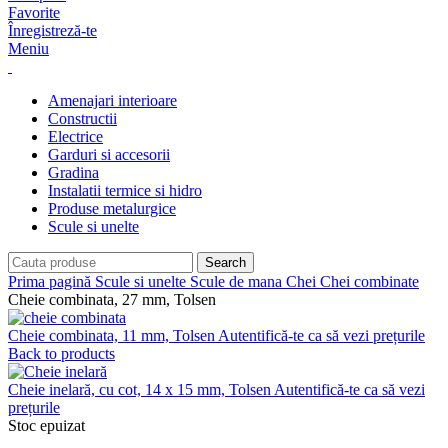
Favorite
Înregistreză-te
Meniu
Amenajari interioare
Constructii
Electrice
Garduri si accesorii
Gradina
Instalatii termice si hidro
Produse metalurgice
Scule si unelte
Search
Prima pagină
Scule si unelte
Scule de mana
Chei
Chei combinate
Cheie combinata, 27 mm, Tolsen
Cheie combinata, 11 mm, Tolsen
Autentifică-te ca să vezi prețurile
Back to products
Cheie inelară, cu cot, 14 x 15 mm, Tolsen
Autentifică-te ca să vezi
prețurile
Stoc epuizat