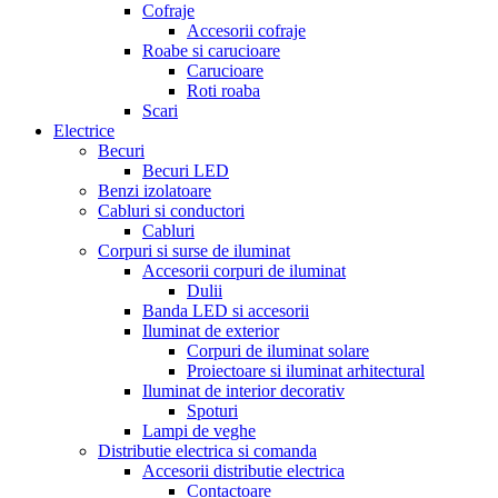
Cofraje
Accesorii cofraje
Roabe si carucioare
Carucioare
Roti roaba
Scari
Electrice
Becuri
Becuri LED
Benzi izolatoare
Cabluri si conductori
Cabluri
Corpuri si surse de iluminat
Accesorii corpuri de iluminat
Dulii
Banda LED si accesorii
Iluminat de exterior
Corpuri de iluminat solare
Proiectoare si iluminat arhitectural
Iluminat de interior decorativ
Spoturi
Lampi de veghe
Distributie electrica si comanda
Accesorii distributie electrica
Contactoare