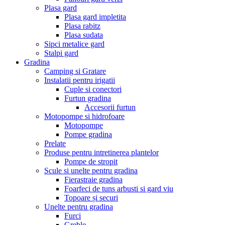
Plasa gard
Plasa gard impletita
Plasa rabitz
Plasa sudata
Sipci metalice gard
Stalpi gard
Gradina
Camping si Gratare
Instalatii pentru irigatii
Cuple si conectori
Furtun gradina
Accesorii furtun
Motopompe si hidrofoare
Motopompe
Pompe gradina
Prelate
Produse pentru intretinerea plantelor
Pompe de stropit
Scule si unelte pentru gradina
Fierastraie gradina
Foarfeci de tuns arbusti si gard viu
Topoare și securi
Unelte pentru gradina
Furci
Greble