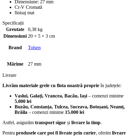
Dimensiune: 27 mm
Cr-V Cromată
finisaj mat
Specificații
Greutate
0,38 kg
Dimensiuni
20 × 5 × 3 cm
Brand
Tolsen
Mărime
27 mm
Livrare
Livrăm materiale grele cu flota noastră proprie
în județele:
Vaslui, Galați, Vrancea, Bacău, Iași
– comenzi minime
5.000 lei
Buzău, Constanța, Tulcea, Suceava, Botoșani, Neamț,
Brăila
– comenzi minime
15.000 lei
Astfel, asigurăm
transport sigur
și
livrare la timp
.
Pentru
produsele care pot fi livrate prin curier
, oferim
livrare