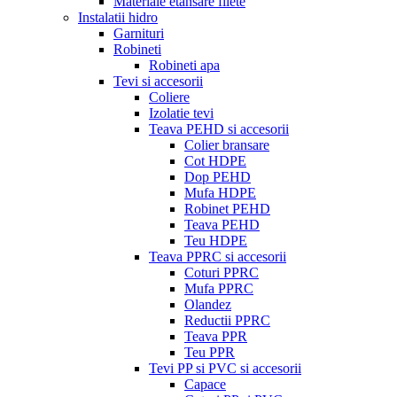
Materiale etansare filete
Instalatii hidro
Garnituri
Robineti
Robineti apa
Tevi si accesorii
Coliere
Izolatie tevi
Teava PEHD si accesorii
Colier bransare
Cot HDPE
Dop PEHD
Mufa HDPE
Robinet PEHD
Teava PEHD
Teu HDPE
Teava PPRC si accesorii
Coturi PPRC
Mufa PPRC
Olandez
Reductii PPRC
Teava PPR
Teu PPR
Tevi PP si PVC si accesorii
Capace