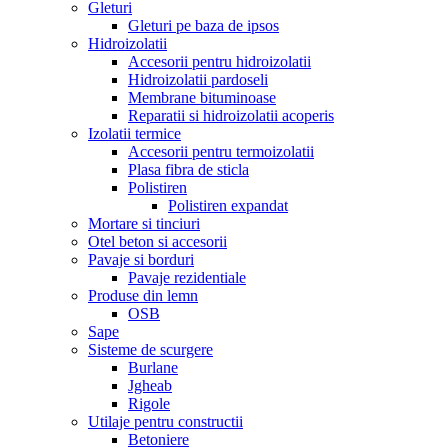
Gleturi
Gleturi pe baza de ipsos
Hidroizolatii
Accesorii pentru hidroizolatii
Hidroizolatii pardoseli
Membrane bituminoase
Reparatii si hidroizolatii acoperis
Izolatii termice
Accesorii pentru termoizolatii
Plasa fibra de sticla
Polistiren
Polistiren expandat
Mortare si tinciuri
Otel beton si accesorii
Pavaje si borduri
Pavaje rezidentiale
Produse din lemn
OSB
Sape
Sisteme de scurgere
Burlane
Jgheab
Rigole
Utilaje pentru constructii
Betoniere