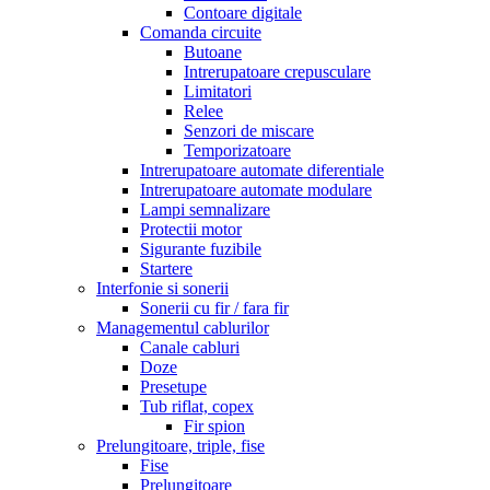
Contoare digitale
Comanda circuite
Butoane
Intrerupatoare crepusculare
Limitatori
Relee
Senzori de miscare
Temporizatoare
Intrerupatoare automate diferentiale
Intrerupatoare automate modulare
Lampi semnalizare
Protectii motor
Sigurante fuzibile
Startere
Interfonie si sonerii
Sonerii cu fir / fara fir
Managementul cablurilor
Canale cabluri
Doze
Presetupe
Tub riflat, copex
Fir spion
Prelungitoare, triple, fise
Fise
Prelungitoare