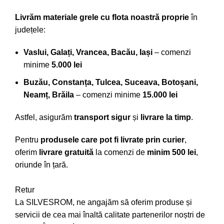
Livrăm materiale grele cu flota noastră proprie
în
județele:
Vaslui, Galați, Vrancea, Bacău, Iași
– comenzi
minime
5.000 lei
Buzău, Constanța, Tulcea, Suceava, Botoșani,
Neamț, Brăila
– comenzi minime
15.000 lei
Astfel, asigurăm
transport sigur
și
livrare la timp
.
Pentru
produsele care pot fi livrate prin curier
,
oferim
livrare gratuită
la comenzi de
minim 500 lei
,
oriunde în țară.
Retur
La SILVESROM, ne angajăm să oferim produse și
servicii de cea mai înaltă calitate partenerilor noștri de