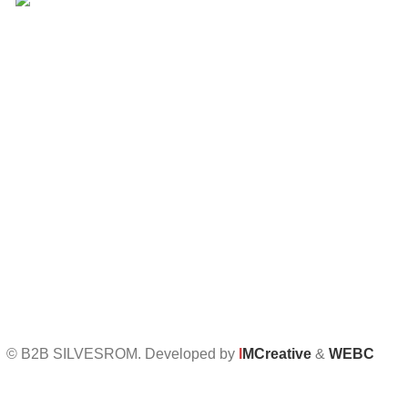
Bulevardul Republicii 110, Bârlad, Județ Vaslui
Informații UTILE
Întrebări frecvente
Termeni și condiții
Politica de confidențialitate
Politica de retur
Formular de retur
Politica cookies
Setari GDPR
© B2B SILVESROM. Developed by
I
MCreative
&
WEBC