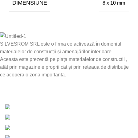
DIMENSIUNE
8 x 10 mm
SILVESROM SRL este o firma ce activează în domeniul
materialelor de construcții și amenajărilor interioare.
Aceasta este prezentă pe piața materialelor de construcții ,
atât prin magazinele proprii cât și prin rețeaua de distribuție
ce acoperă o zona importantă.
Date de contact
0757 031 240
0757 031 240
office@b2b.silvesrom.ro