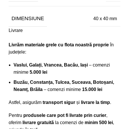
DIMENSIUNE
40 x 40 mm
Livrare
Livrăm materiale grele cu flota noastră proprie
în
județele:
Vaslui, Galați, Vrancea, Bacău, Iași
– comenzi
minime
5.000 lei
Buzău, Constanța, Tulcea, Suceava, Botoșani,
Neamț, Brăila
– comenzi minime
15.000 lei
Astfel, asigurăm
transport sigur
și
livrare la timp
.
Pentru
produsele care pot fi livrate prin curier
,
oferim
livrare gratuită
la comenzi de
minim 500 lei
,