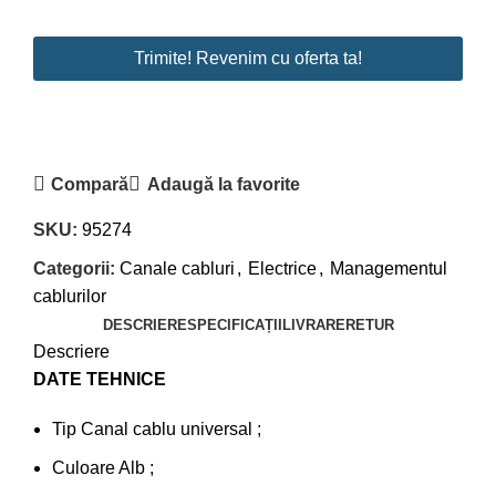
Trimite! Revenim cu oferta ta!
Compară
Adaugă la favorite
SKU:
95274
Categorii:
Canale cabluri
,
Electrice
,
Managementul
cablurilor
DESCRIERE
SPECIFICAȚII
LIVRARE
RETUR
Descriere
DATE TEHNICE
Tip Canal cablu universal ;
Culoare Alb ;